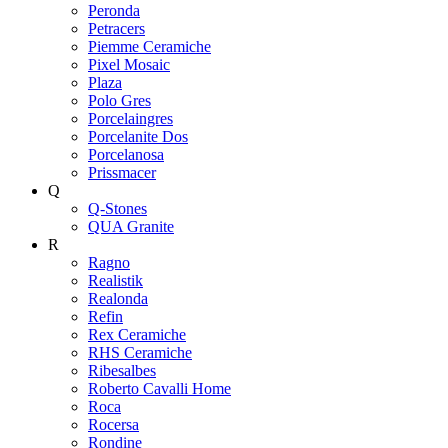
Peronda
Petracers
Piemme Ceramiche
Pixel Mosaic
Plaza
Polo Gres
Porcelaingres
Porcelanite Dos
Porcelanosa
Prissmacer
Q
Q-Stones
QUA Granite
R
Ragno
Realistik
Realonda
Refin
Rex Ceramiche
RHS Ceramiche
Ribesalbes
Roberto Cavalli Home
Roca
Rocersa
Rondine