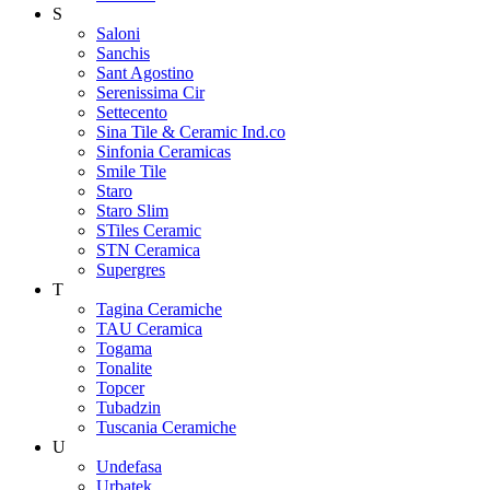
S
Saloni
Sanchis
Sant Agostino
Serenissima Cir
Settecento
Sina Tile & Ceramic Ind.co
Sinfonia Ceramicas
Smile Tile
Staro
Staro Slim
STiles Ceramic
STN Ceramica
Supergres
T
Tagina Ceramiche
TAU Ceramica
Togama
Tonalite
Topcer
Tubadzin
Tuscania Ceramiche
U
Undefasa
Urbatek