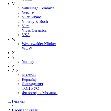
V
Vallelunga Ceramica
Versace
Vilar Albaro
Villeroy & Boch
Vitra
Vives Ceramica
VSA
W
Westerwalder Klinker
WOW
X
Y
Yurtbay
Z
А-Я
41zero42
Керлайф
Ликвидация
ТОП РУС
Философия Мозаики
Главная
/
Производители