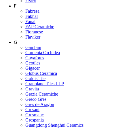
Ezarri
F
Fabresa
Fakhar
Fanal
FAP Ceramiche
Fioranese
Flaviker
G
Gambini
Gardenia Orchidea
Gayafores
Geotiles
Gigacer
Globus Ceramica
Goldis Tile
Granoland Tiles LLP
Gravita
Grazia Ceramiche
Greco Gres
Gres de Aragon
Gresant
Gresmanc
Grespania
Guangdong Shenghui Ceramics