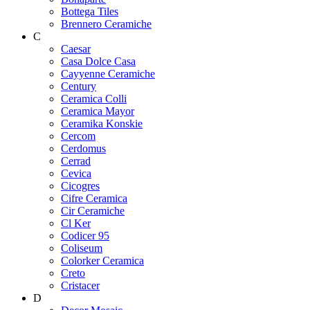
Bottega Tiles
Brennero Ceramiche
C
Caesar
Casa Dolce Casa
Cayyenne Ceramiche
Century
Ceramica Colli
Ceramica Mayor
Ceramika Konskie
Cercom
Cerdomus
Cerrad
Cevica
Cicogres
Cifre Ceramica
Cir Ceramiche
Cl Ker
Codicer 95
Coliseum
Colorker Ceramica
Creto
Cristacer
D