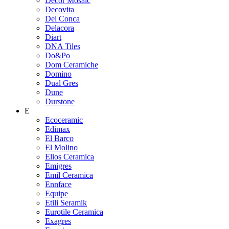
Decor Mosaic
Decovita
Del Conca
Delacora
Diart
DNA Tiles
Do&Po
Dom Ceramiche
Domino
Dual Gres
Dune
Durstone
E
Ecoceramic
Edimax
El Barco
El Molino
Elios Ceramica
Emigres
Emil Ceramica
Ennface
Equipe
Etili Seramik
Eurotile Ceramica
Exagres