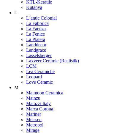
KTL-Keratile
Kutahya
L
L`antic Colonial
La Fabbrica
La Faenza
La Fenice
La Platera
Landdecor
Landgrace
Lasselsberger
Laxveer Ceramic (Realistik)
LCM
Lea Ceramiche
Leopard
Love Ceramic
M
Maimoon Ceramica
Mainzu
Marazzi Italy
Marca Corona
Mariner
Meissen
Metropol
Mirage