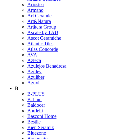
Ariostea
Armano
Art Ceramic
Art&Natura
Artkera Group
Ascale by TAU
Ascot Ceramiche
Atlantic Tiles
Atlas Concorde
AVA
Azteca
Azulejos Benadresa
Azulev
Azuliber
Azuvi
B
B-PLUS
B-Thin
Baldocer
Bardelli
Basconi Home
Bestile
Bien Seramik
Bluezone
Bonaparte