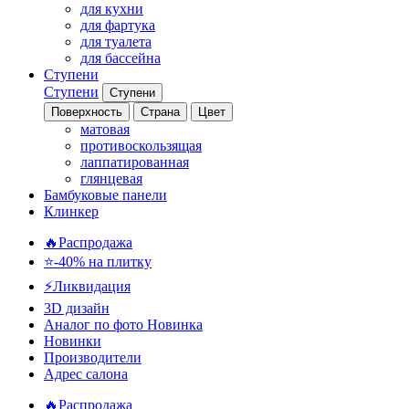
для кухни
для фартука
для туалета
для бассейна
Ступени
Ступени
Ступени
Поверхность
Страна
Цвет
матовая
противоскользящая
лаппатированная
глянцевая
Бамбуковые панели
Клинкер
🔥Распродажа
⭐-40% на плитку
⚡️Ликвидация
3D дизайн
Аналог по фото
Новинка
Новинки
Производители
Адрес салона
🔥Распродажа