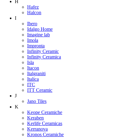
H
Hafez
Halcon
I
Ibero
Idalgo Home
Imagine lab
Imola
Impronta
Infinity Ceramic
Infinity Ceramica
Isla
Itacon
Italgraniti
Italica
ITC
ITT Ceramic
J
Jano Tiles
K
Keope Ceramiche
Keraben
Kerlife Ceramicas
Kerranova
Kronos Ceramiche