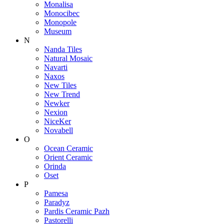
Monalisa
Monocibec
Monopole
Museum
N
Nanda Tiles
Natural Mosaic
Navarti
Naxos
New Tiles
New Trend
Newker
Nexion
NiceKer
Novabell
O
Ocean Ceramic
Orient Ceramic
Orinda
Oset
P
Pamesa
Paradyz
Pardis Ceramic Pazh
Pastorelli