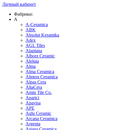
Личный кабинет
Фабрики:
A
A-Ceramica
ABK
Absolut Keramika
Adex
AGL Tiles
Alaplana
Alborz Ceramic
Aleluia
Alma
Alma Ceramica
Almera Ceramica
Alpas Cera
AltaCera
Amin Tile Co.
Aparici
Apavisa
APE
Aqlu Ceramic
Arcana Ceramica
Argenta
Ariana Ceramica