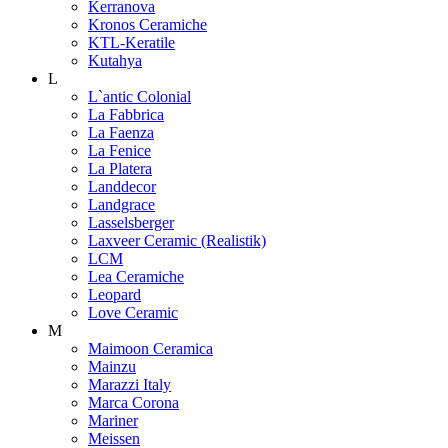
Kerranova
Kronos Ceramiche
KTL-Keratile
Kutahya
L
L`antic Colonial
La Fabbrica
La Faenza
La Fenice
La Platera
Landdecor
Landgrace
Lasselsberger
Laxveer Ceramic (Realistik)
LCM
Lea Ceramiche
Leopard
Love Ceramic
M
Maimoon Ceramica
Mainzu
Marazzi Italy
Marca Corona
Mariner
Meissen