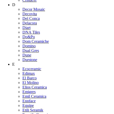
Cristacer
D
Decor Mosaic
Decovita
Del Conca
Delacora
Diart
DNA Tiles
Do&Po
Dom Ceramiche
Domino
Dual Gres
Dune
Durstone
E
Ecoceramic
Edimax
El Barco
El Molino
Elios Ceramica
Emigres
Emil Ceramica
Ennface
Equipe
Etili Seramik