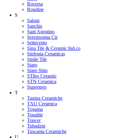
Rocersa
Rondine
S
Saloni
Sanchis
Sant Agostino
Serenissima Cir
Settecento
Sina Tile & Ceramic Ind.co
Sinfonia Ceramicas
Smile Tile
Staro
Staro Slim
STiles Ceramic
STN Ceramica
Supergres
T
Tagina Ceramiche
TAU Ceramica
Togama
Tonalite
Topcer
Tubadzin
Tuscania Ceramiche
U