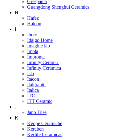
Grespania
Guangdong Shenghui Ceramics
H
Hafez
Halcon
I
Ibero
Idalgo Home
Imagine lab
Imola
Impronta
Infinity Ceramic
Infinity Ceramica
Isla
Itacon
Italgraniti
Italica
ITC
ITT Ceramic
J
Jano Tiles
K
Keope Ceramiche
Keraben
Kerlife Ceramicas