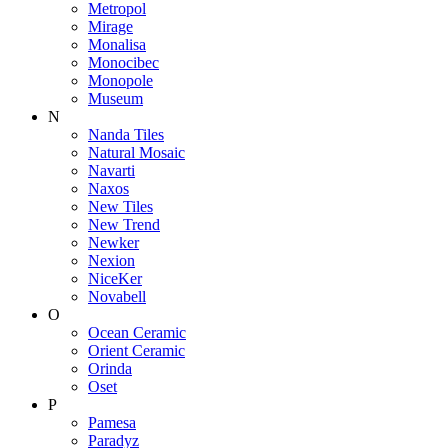
Metropol
Mirage
Monalisa
Monocibec
Monopole
Museum
N
Nanda Tiles
Natural Mosaic
Navarti
Naxos
New Tiles
New Trend
Newker
Nexion
NiceKer
Novabell
O
Ocean Ceramic
Orient Ceramic
Orinda
Oset
P
Pamesa
Paradyz