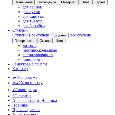
Назначение
Помещение
Материал
Цвет
Страна
для ванной
для кухни
для фартука
для туалета
для бассейна
Ступени
Ступени
Все ступени
Все ступени
Ступени
Поверхность
Страна
Цвет
матовая
противоскользящая
лаппатированная
глянцевая
Бамбуковые панели
Клинкер
🔥Распродажа
⭐-40% на плитку
⚡️Ликвидация
3D дизайн
Аналог по фото
Новинка
Новинки
Производители
Адрес салона