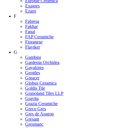
Eurotile Ceramica
Exagres
Ezarri
F
Fabresa
Fakhar
Fanal
FAP Ceramiche
Fioranese
Flaviker
G
Gambini
Gardenia Orchidea
Gayafores
Geotiles
Gigacer
Globus Ceramica
Goldis Tile
Granoland Tiles LLP
Gravita
Grazia Ceramiche
Greco Gres
Gres de Aragon
Gresant
Gresmanc