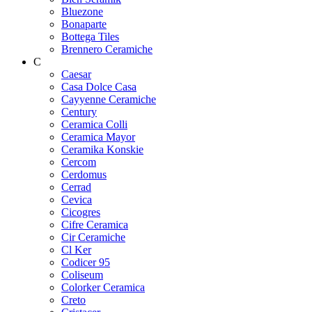
Bluezone
Bonaparte
Bottega Tiles
Brennero Ceramiche
C
Caesar
Casa Dolce Casa
Cayyenne Ceramiche
Century
Ceramica Colli
Ceramica Mayor
Ceramika Konskie
Cercom
Cerdomus
Cerrad
Cevica
Cicogres
Cifre Ceramica
Cir Ceramiche
Cl Ker
Codicer 95
Coliseum
Colorker Ceramica
Creto