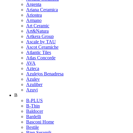
Argenta
Ariana Ceramica
Ariostea
Armano
Art Ceramic
Art&Natura
Artkera Group
Ascale by TAU
Ascot Ceramiche
Atlantic Tiles
Atlas Concorde
AVA
Azteca
Azulejos Benadresa
Azulev
Azuliber
Azuvi
B
B-PLUS
B-Thin
Baldocer
Bardelli
Basconi Home
Bestile
Bien Seramik