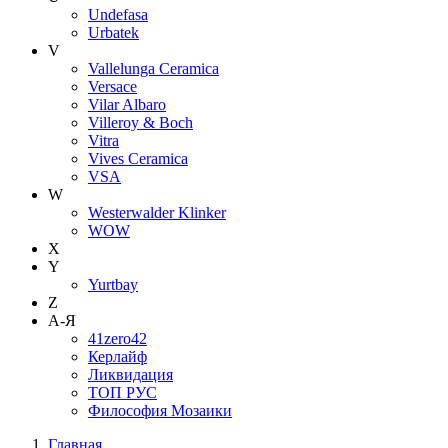
Undefasa
Urbatek
V
Vallelunga Ceramica
Versace
Vilar Albaro
Villeroy & Boch
Vitra
Vives Ceramica
VSA
W
Westerwalder Klinker
WOW
X
Y
Yurtbay
Z
А-Я
41zero42
Керлайф
Ликвидация
ТОП РУС
Философия Мозаики
Главная