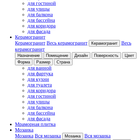
для гостиной
для улицы
для балкона
для бассейна
для коридора
для фасада
Керамогранит
Керамогранит
Весь керамогранит
Весь
Керамогранит
керамогранит
Назначение
Помещение
Дизайн
Поверхность
Цвет
Форма
Размер
Страна
для ванной
для фартука
для кухни
для туалета
для коридора
для гостиной
для улицы
для балкона
для бассейна
для фасада
Мраморная плитка
Мозаика
Мозаика
Вся мозаика
Вся мозаика
Мозаика