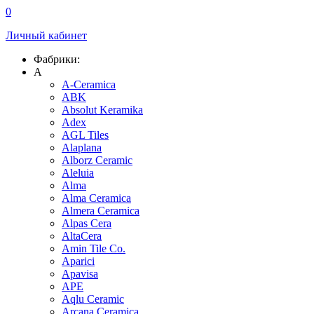
0
Личный кабинет
Фабрики:
A
A-Ceramica
ABK
Absolut Keramika
Adex
AGL Tiles
Alaplana
Alborz Ceramic
Aleluia
Alma
Alma Ceramica
Almera Ceramica
Alpas Cera
AltaCera
Amin Tile Co.
Aparici
Apavisa
APE
Aqlu Ceramic
Arcana Ceramica