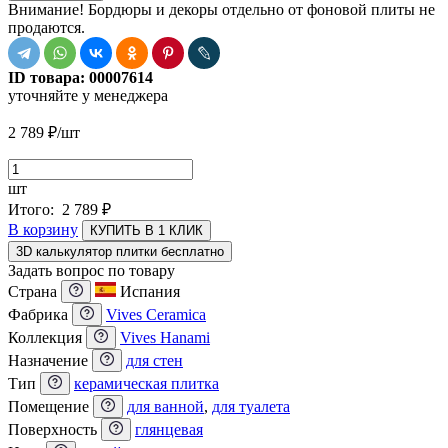
Внимание! Бордюры и декоры отдельно от фоновой плиты не
продаются.
ID товара:
00007614
уточняйте у менеджера
2 789
₽
/шт
шт
Итого:
2 789
₽
В корзину
КУПИТЬ В 1 КЛИК
3D калькулятор плитки бесплатно
Задать вопрос по товару
Страна
Испания
Фабрика
Vives Ceramica
Коллекция
Vives Hanami
Назначение
для стен
Тип
керамическая плитка
Помещение
для ванной
,
для туалета
Поверхность
глянцевая