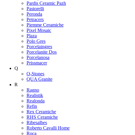
Pardis Ceramic Pazh
Pastorelli
Peronda
Petracers
Piemme Ceramiche
Pixel Mosaic
Plaza
Polo Gres
Porcelaingres
Porcelanite Dos
Porcelanosa
Prissmacer
Q
Q-Stones
QUA Granite
R
Ragno
Realistik
Realonda
Refin
Rex Ceramiche
RHS Ceramiche
Ribesalbes
Roberto Cavalli Home
Roca