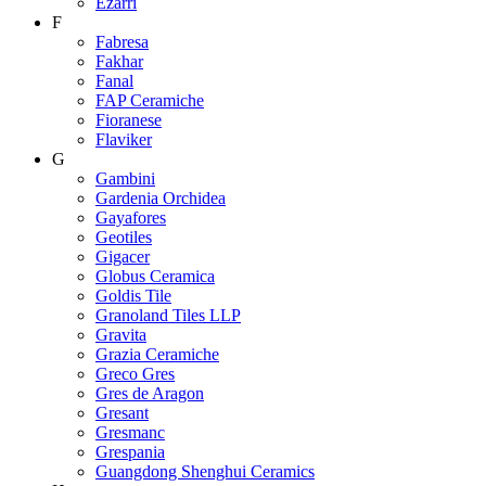
Ezarri
F
Fabresa
Fakhar
Fanal
FAP Ceramiche
Fioranese
Flaviker
G
Gambini
Gardenia Orchidea
Gayafores
Geotiles
Gigacer
Globus Ceramica
Goldis Tile
Granoland Tiles LLP
Gravita
Grazia Ceramiche
Greco Gres
Gres de Aragon
Gresant
Gresmanc
Grespania
Guangdong Shenghui Ceramics