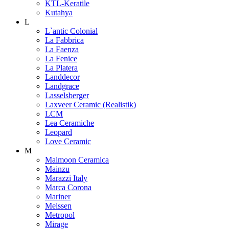
KTL-Keratile
Kutahya
L
L`antic Colonial
La Fabbrica
La Faenza
La Fenice
La Platera
Landdecor
Landgrace
Lasselsberger
Laxveer Ceramic (Realistik)
LCM
Lea Ceramiche
Leopard
Love Ceramic
M
Maimoon Ceramica
Mainzu
Marazzi Italy
Marca Corona
Mariner
Meissen
Metropol
Mirage