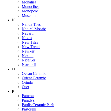
Monalisa
Monocibec
Monopole
Museum
N
Nanda Tiles
Natural Mosaic
Navarti
Naxos
New Tiles
New Trend
Newker
Nexion
NiceKer
Novabell
O
Ocean Ceramic
Orient Ceramic
Orinda
Oset
P
Pamesa
Paradyz
Pardis Ceramic Pazh
Pastorelli