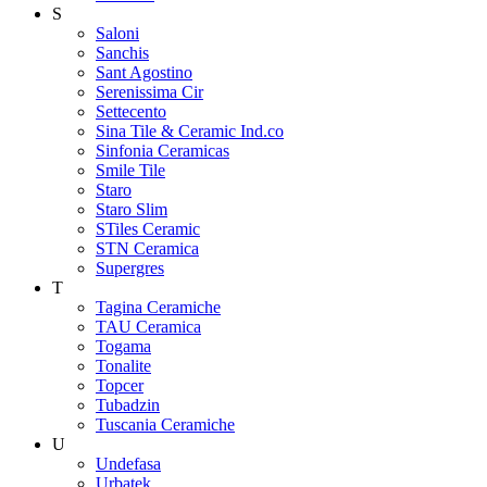
S
Saloni
Sanchis
Sant Agostino
Serenissima Cir
Settecento
Sina Tile & Ceramic Ind.co
Sinfonia Ceramicas
Smile Tile
Staro
Staro Slim
STiles Ceramic
STN Ceramica
Supergres
T
Tagina Ceramiche
TAU Ceramica
Togama
Tonalite
Topcer
Tubadzin
Tuscania Ceramiche
U
Undefasa
Urbatek