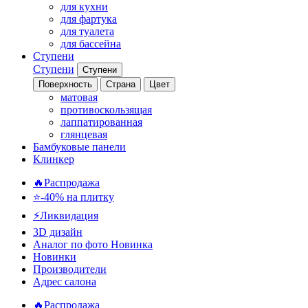
для кухни
для фартука
для туалета
для бассейна
Ступени
Ступени
Ступени
Поверхность
Страна
Цвет
матовая
противоскользящая
лаппатированная
глянцевая
Бамбуковые панели
Клинкер
🔥Распродажа
⭐-40% на плитку
⚡️Ликвидация
3D дизайн
Аналог по фото
Новинка
Новинки
Производители
Адрес салона
🔥Распродажа