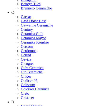
Bottega Tiles
Brennero Ceramiche
C
Caesar
Casa Dolce Casa
Cayyenne Ceramiche
Century
Ceramica Colli
Ceramica Mayor
Ceramika Konskie
Cercom
Cerdomus
Cerrad
Cevica
Cicogres
Cifre Ceramica
Cir Ceramiche
Cl Ker
Codicer 95
Coliseum
Colorker Ceramica
Creto
Cristacer
D