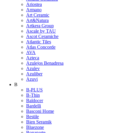
Ariostea
Armano
Art Ceramic
Art&Natura
Artkera Group
Ascale by TAU
Ascot Ceramiche
Atlantic Tiles
Atlas Concorde
AVA
Azteca
Azulejos Benadresa
Azulev
Azuliber
Azuvi
B
B-PLUS
B-Thin
Baldocer
Bardelli
Basconi Home
Bestile
Bien Seramik
Bluezone
Bonaparte