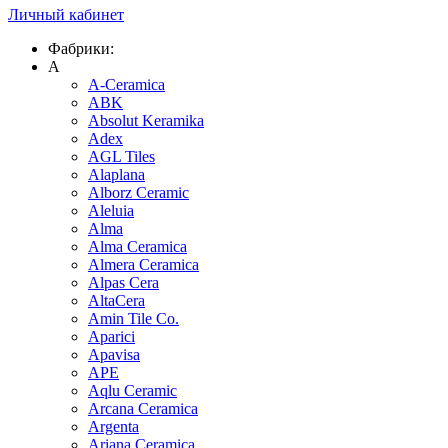
Личный кабинет
Фабрики:
A
A-Ceramica
ABK
Absolut Keramika
Adex
AGL Tiles
Alaplana
Alborz Ceramic
Aleluia
Alma
Alma Ceramica
Almera Ceramica
Alpas Cera
AltaCera
Amin Tile Co.
Aparici
Apavisa
APE
Aqlu Ceramic
Arcana Ceramica
Argenta
Ariana Ceramica