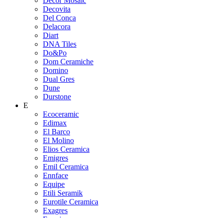
Decor Mosaic
Decovita
Del Conca
Delacora
Diart
DNA Tiles
Do&Po
Dom Ceramiche
Domino
Dual Gres
Dune
Durstone
E
Ecoceramic
Edimax
El Barco
El Molino
Elios Ceramica
Emigres
Emil Ceramica
Ennface
Equipe
Etili Seramik
Eurotile Ceramica
Exagres