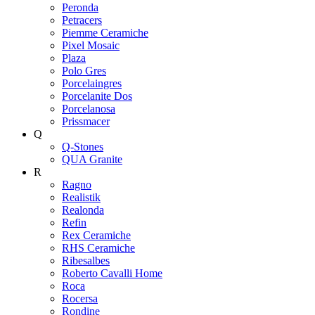
Peronda
Petracers
Piemme Ceramiche
Pixel Mosaic
Plaza
Polo Gres
Porcelaingres
Porcelanite Dos
Porcelanosa
Prissmacer
Q
Q-Stones
QUA Granite
R
Ragno
Realistik
Realonda
Refin
Rex Ceramiche
RHS Ceramiche
Ribesalbes
Roberto Cavalli Home
Roca
Rocersa
Rondine