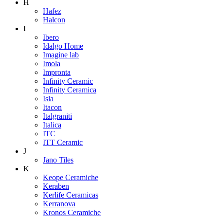
H
Hafez
Halcon
I
Ibero
Idalgo Home
Imagine lab
Imola
Impronta
Infinity Ceramic
Infinity Ceramica
Isla
Itacon
Italgraniti
Italica
ITC
ITT Ceramic
J
Jano Tiles
K
Keope Ceramiche
Keraben
Kerlife Ceramicas
Kerranova
Kronos Ceramiche