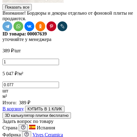
Показать все
Внимание! Бордюры и декоры отдельно от фоновой плиты не
продаются.
ID товара:
00007639
уточняйте у менеджера
389
₽
/шт
5 047
₽
/м²
шт
м²
Итого:
389
₽
В корзину
КУПИТЬ В 1 КЛИК
3D калькулятор плитки бесплатно
Задать вопрос по товару
Страна
Испания
Фабрика
Vives Ceramica