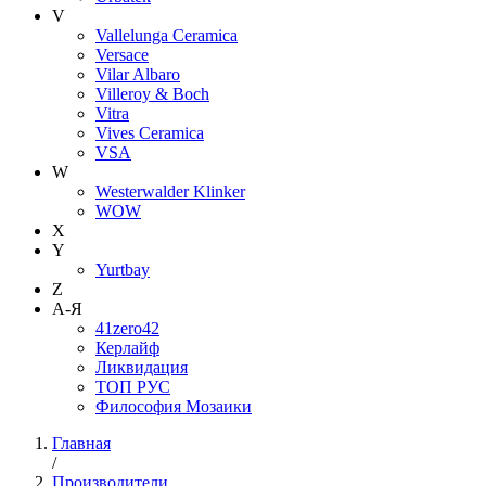
V
Vallelunga Ceramica
Versace
Vilar Albaro
Villeroy & Boch
Vitra
Vives Ceramica
VSA
W
Westerwalder Klinker
WOW
X
Y
Yurtbay
Z
А-Я
41zero42
Керлайф
Ликвидация
ТОП РУС
Философия Мозаики
Главная
/
Производители