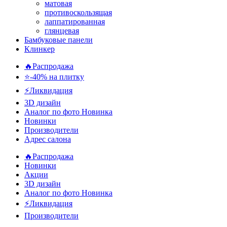
матовая
противоскользящая
лаппатированная
глянцевая
Бамбуковые панели
Клинкер
🔥Распродажа
⭐-40% на плитку
⚡️Ликвидация
3D дизайн
Аналог по фото
Новинка
Новинки
Производители
Адрес салона
🔥Распродажа
Новинки
Акции
3D дизайн
Аналог по фото
Новинка
⚡Ликвидация
Производители