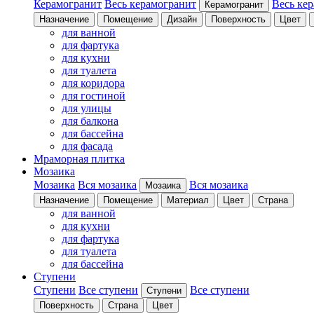
Керамогранит
Весь керамогранит
Весь ке
Керамогранит
Назначение
Помещение
Дизайн
Поверхность
Цвет
для ванной
для фартука
для кухни
для туалета
для коридора
для гостиной
для улицы
для балкона
для бассейна
для фасада
Мраморная плитка
Мозаика
Мозаика
Вся мозаика
Вся мозаика
Мозаика
Назначение
Помещение
Материал
Цвет
Страна
для ванной
для кухни
для фартука
для туалета
для бассейна
Ступени
Ступени
Все ступени
Все ступени
Ступени
Поверхность
Страна
Цвет