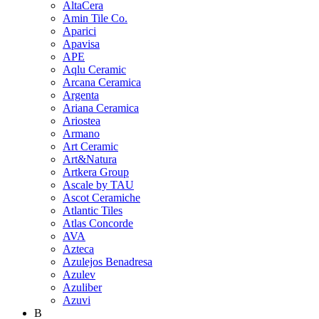
AltaCera
Amin Tile Co.
Aparici
Apavisa
APE
Aqlu Ceramic
Arcana Ceramica
Argenta
Ariana Ceramica
Ariostea
Armano
Art Ceramic
Art&Natura
Artkera Group
Ascale by TAU
Ascot Ceramiche
Atlantic Tiles
Atlas Concorde
AVA
Azteca
Azulejos Benadresa
Azulev
Azuliber
Azuvi
B