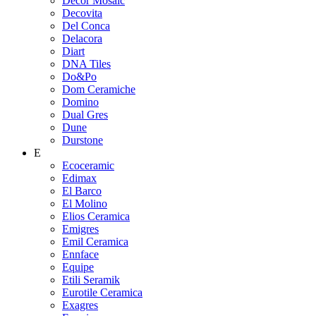
Decor Mosaic
Decovita
Del Conca
Delacora
Diart
DNA Tiles
Do&Po
Dom Ceramiche
Domino
Dual Gres
Dune
Durstone
E
Ecoceramic
Edimax
El Barco
El Molino
Elios Ceramica
Emigres
Emil Ceramica
Ennface
Equipe
Etili Seramik
Eurotile Ceramica
Exagres