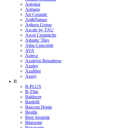
Ariostea
Armano
Art Ceramic
Art&Natura
Artkera Group
Ascale by TAU
Ascot Ceramiche
Atlantic Tiles
Atlas Concorde
AVA
Azteca
Azulejos Benadresa
Azulev
Azuliber
Azuvi
B
B-PLUS
B-Thin
Baldocer
Bardelli
Basconi Home
Bestile
Bien Seramik
Bluezone
Bonaparte