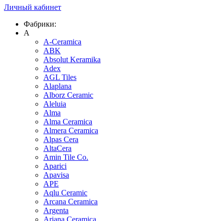
Личный кабинет
Фабрики:
A
A-Ceramica
ABK
Absolut Keramika
Adex
AGL Tiles
Alaplana
Alborz Ceramic
Aleluia
Alma
Alma Ceramica
Almera Ceramica
Alpas Cera
AltaCera
Amin Tile Co.
Aparici
Apavisa
APE
Aqlu Ceramic
Arcana Ceramica
Argenta
Ariana Ceramica