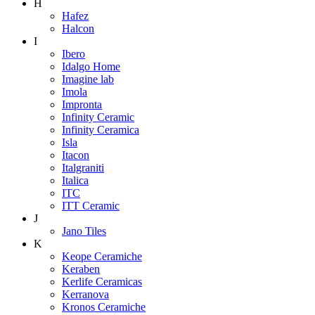
H
Hafez
Halcon
I
Ibero
Idalgo Home
Imagine lab
Imola
Impronta
Infinity Ceramic
Infinity Ceramica
Isla
Itacon
Italgraniti
Italica
ITC
ITT Ceramic
J
Jano Tiles
K
Keope Ceramiche
Keraben
Kerlife Ceramicas
Kerranova
Kronos Ceramiche