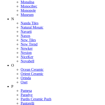
Monalisa
Monocibec
Monopole
Museum
N
Nanda Tiles
Natural Mosaic
Navarti
Naxos
New Tiles
New Trend
Newker
Nexion
NiceKer
Novabell
O
Ocean Ceramic
Orient Ceramic
Orinda
Oset
P
Pamesa
Paradyz
Pardis Ceramic Pazh
Pastorelli