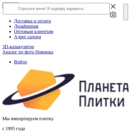
×
Close
О компании
Доставка и оплата
Дизайнерам
Оптовым клиентам
Адрес салона
3D-калькулятор
Аналог по фото
Новинка
Войти
Мы импортируем плитку
c 1995 года