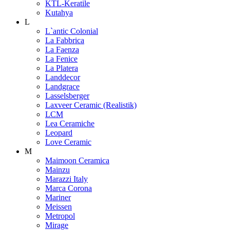
KTL-Keratile
Kutahya
L
L`antic Colonial
La Fabbrica
La Faenza
La Fenice
La Platera
Landdecor
Landgrace
Lasselsberger
Laxveer Ceramic (Realistik)
LCM
Lea Ceramiche
Leopard
Love Ceramic
M
Maimoon Ceramica
Mainzu
Marazzi Italy
Marca Corona
Mariner
Meissen
Metropol
Mirage