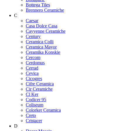
Bottega Tiles
Brennero Ceramiche
C
Caesar
Casa Dolce Casa
Cayyenne Ceramiche
Century
Ceramica Colli
Ceramica Mayor
Ceramika Konskie
Cercom
Cerdomus
Cerrad
Cevica
Cicogres
Cifre Ceramica
Cir Ceramiche
Cl Ker
Codicer 95
Coliseum
Colorker Ceramica
Creto
Cristacer
D