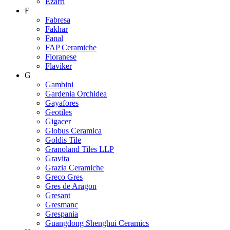
Ezarri
F
Fabresa
Fakhar
Fanal
FAP Ceramiche
Fioranese
Flaviker
G
Gambini
Gardenia Orchidea
Gayafores
Geotiles
Gigacer
Globus Ceramica
Goldis Tile
Granoland Tiles LLP
Gravita
Grazia Ceramiche
Greco Gres
Gres de Aragon
Gresant
Gresmanc
Grespania
Guangdong Shenghui Ceramics