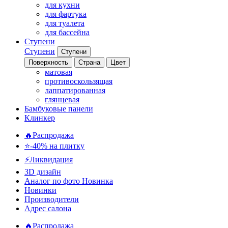
для кухни
для фартука
для туалета
для бассейна
Ступени
Ступени
Ступени
Поверхность
Страна
Цвет
матовая
противоскользящая
лаппатированная
глянцевая
Бамбуковые панели
Клинкер
🔥Распродажа
⭐-40% на плитку
⚡️Ликвидация
3D дизайн
Аналог по фото
Новинка
Новинки
Производители
Адрес салона
🔥Распродажа