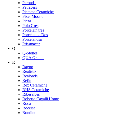
Peronda
Petracers
Piemme Ceramiche
Pixel Mosaic
Plaza
Polo Gres
Porcelaingres
Porcelanite Dos
Porcelanosa
Prissmacer
Q
Q-Stones
QUA Granite
R
Ragno
Realistik
Realonda
Refin
Rex Ceramiche
RHS Ceramiche
Ribesalbes
Roberto Cavalli Home
Roca
Rocersa
Rondine