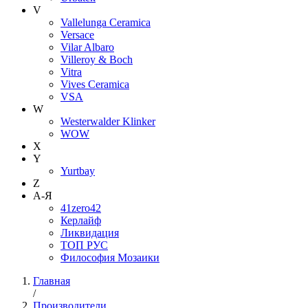
V
Vallelunga Ceramica
Versace
Vilar Albaro
Villeroy & Boch
Vitra
Vives Ceramica
VSA
W
Westerwalder Klinker
WOW
X
Y
Yurtbay
Z
А-Я
41zero42
Керлайф
Ликвидация
ТОП РУС
Философия Мозаики
Главная
/
Производители