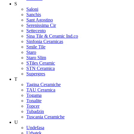
S
Saloni
Sanchis
Sant Agostino
Serenissima Cir
Settecento
Sina Tile & Ceramic Ind.co
Sinfonia Ceramicas
Smile Tile
Staro
Staro Slim
STiles Ceramic
STN Ceramica
Supergres
T
Tagina Ceramiche
TAU Ceramica
Togama
Tonalite
Topcer
Tubadzin
Tuscania Ceramiche
U
Undefasa
Urbatek