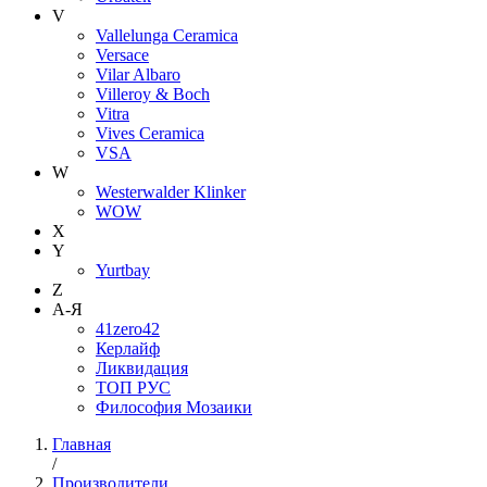
V
Vallelunga Ceramica
Versace
Vilar Albaro
Villeroy & Boch
Vitra
Vives Ceramica
VSA
W
Westerwalder Klinker
WOW
X
Y
Yurtbay
Z
А-Я
41zero42
Керлайф
Ликвидация
ТОП РУС
Философия Мозаики
Главная
/
Производители