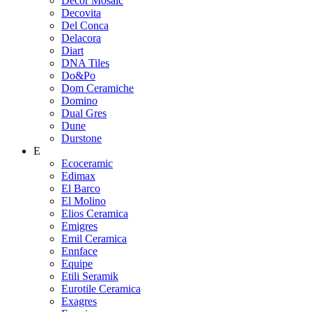
Decor Mosaic
Decovita
Del Conca
Delacora
Diart
DNA Tiles
Do&Po
Dom Ceramiche
Domino
Dual Gres
Dune
Durstone
E
Ecoceramic
Edimax
El Barco
El Molino
Elios Ceramica
Emigres
Emil Ceramica
Ennface
Equipe
Etili Seramik
Eurotile Ceramica
Exagres