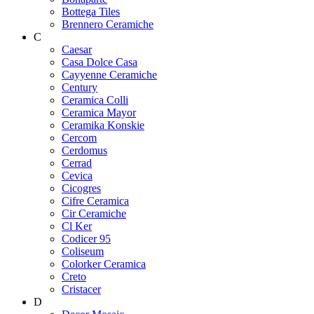
Bottega Tiles
Brennero Ceramiche
C
Caesar
Casa Dolce Casa
Cayyenne Ceramiche
Century
Ceramica Colli
Ceramica Mayor
Ceramika Konskie
Cercom
Cerdomus
Cerrad
Cevica
Cicogres
Cifre Ceramica
Cir Ceramiche
Cl Ker
Codicer 95
Coliseum
Colorker Ceramica
Creto
Cristacer
D