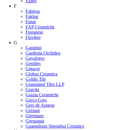
Ezarri
F
Fabresa
Fakhar
Fanal
FAP Ceramiche
Fioranese
Flaviker
G
Gambini
Gardenia Orchidea
Gayafores
Geotiles
Gigacer
Globus Ceramica
Goldis Tile
Granoland Tiles LLP
Gravita
Grazia Ceramiche
Greco Gres
Gres de Aragon
Gresant
Gresmanc
Grespania
Guangdong Shenghui Ceramics