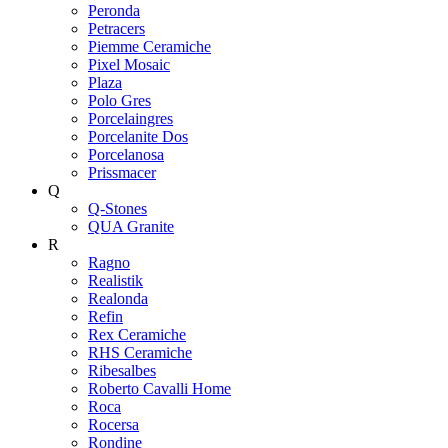
Peronda
Petracers
Piemme Ceramiche
Pixel Mosaic
Plaza
Polo Gres
Porcelaingres
Porcelanite Dos
Porcelanosa
Prissmacer
Q
Q-Stones
QUA Granite
R
Ragno
Realistik
Realonda
Refin
Rex Ceramiche
RHS Ceramiche
Ribesalbes
Roberto Cavalli Home
Roca
Rocersa
Rondine