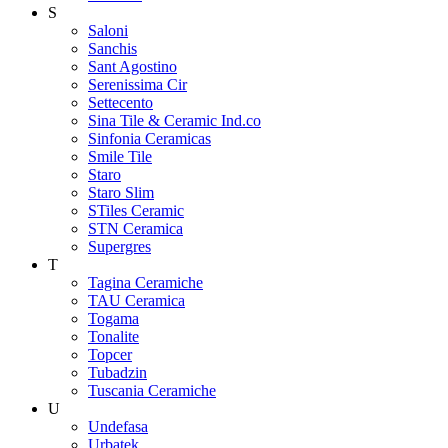
S
Saloni
Sanchis
Sant Agostino
Serenissima Cir
Settecento
Sina Tile & Ceramic Ind.co
Sinfonia Ceramicas
Smile Tile
Staro
Staro Slim
STiles Ceramic
STN Ceramica
Supergres
T
Tagina Ceramiche
TAU Ceramica
Togama
Tonalite
Topcer
Tubadzin
Tuscania Ceramiche
U
Undefasa
Urbatek