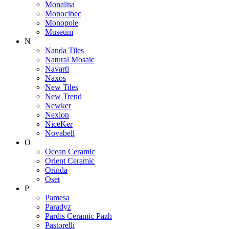
Monalisa
Monocibec
Monopole
Museum
N
Nanda Tiles
Natural Mosaic
Navarti
Naxos
New Tiles
New Trend
Newker
Nexion
NiceKer
Novabell
O
Ocean Ceramic
Orient Ceramic
Orinda
Oset
P
Pamesa
Paradyz
Pardis Ceramic Pazh
Pastorelli