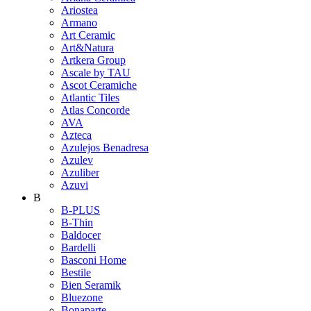
Ariostea
Armano
Art Ceramic
Art&Natura
Artkera Group
Ascale by TAU
Ascot Ceramiche
Atlantic Tiles
Atlas Concorde
AVA
Azteca
Azulejos Benadresa
Azulev
Azuliber
Azuvi
B
B-PLUS
B-Thin
Baldocer
Bardelli
Basconi Home
Bestile
Bien Seramik
Bluezone
Bonaparte