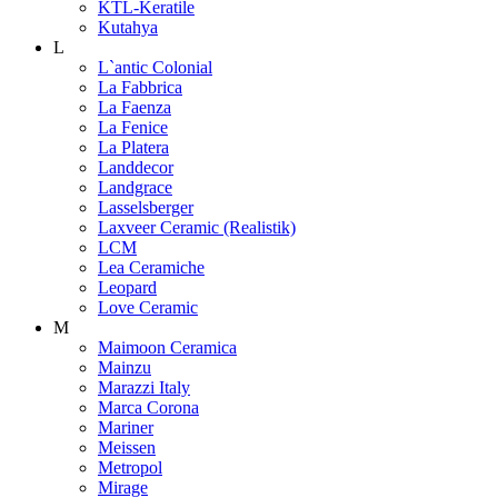
KTL-Keratile
Kutahya
L
L`antic Colonial
La Fabbrica
La Faenza
La Fenice
La Platera
Landdecor
Landgrace
Lasselsberger
Laxveer Ceramic (Realistik)
LCM
Lea Ceramiche
Leopard
Love Ceramic
M
Maimoon Ceramica
Mainzu
Marazzi Italy
Marca Corona
Mariner
Meissen
Metropol
Mirage