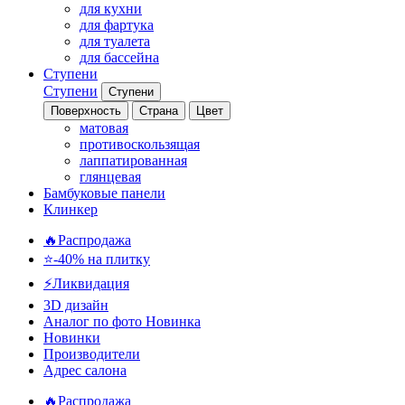
для кухни
для фартука
для туалета
для бассейна
Ступени
Ступени
Ступени
Поверхность
Страна
Цвет
матовая
противоскользящая
лаппатированная
глянцевая
Бамбуковые панели
Клинкер
🔥Распродажа
⭐-40% на плитку
⚡️Ликвидация
3D дизайн
Аналог по фото
Новинка
Новинки
Производители
Адрес салона
🔥Распродажа