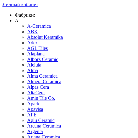
Личный кабинет
Фабрики:
A
A-Ceramica
ABK
Absolut Keramika
Adex
AGL Tiles
Alaplana
Alborz Ceramic
Aleluia
Alma
Alma Ceramica
Almera Ceramica
Alpas Cera
AltaCera
Amin Tile Co.
Aparici
Apavisa
APE
Aqlu Ceramic
Arcana Ceramica
Argenta
Ariana Ceramica