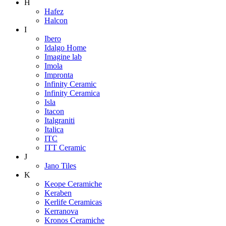
H
Hafez
Halcon
I
Ibero
Idalgo Home
Imagine lab
Imola
Impronta
Infinity Ceramic
Infinity Ceramica
Isla
Itacon
Italgraniti
Italica
ITC
ITT Ceramic
J
Jano Tiles
K
Keope Ceramiche
Keraben
Kerlife Ceramicas
Kerranova
Kronos Ceramiche