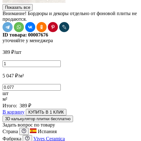
Показать все
Внимание! Бордюры и декоры отдельно от фоновой плиты не
продаются.
ID товара:
00007676
уточняйте у менеджера
389
₽
/шт
5 047
₽
/м²
шт
м²
Итого:
389
₽
В корзину
КУПИТЬ В 1 КЛИК
3D калькулятор плитки бесплатно
Задать вопрос по товару
Страна
Испания
Фабрика
Vives Ceramica