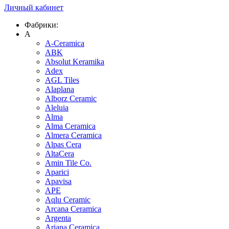
Личный кабинет
Фабрики:
A
A-Ceramica
ABK
Absolut Keramika
Adex
AGL Tiles
Alaplana
Alborz Ceramic
Aleluia
Alma
Alma Ceramica
Almera Ceramica
Alpas Cera
AltaCera
Amin Tile Co.
Aparici
Apavisa
APE
Aqlu Ceramic
Arcana Ceramica
Argenta
Ariana Ceramica