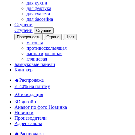
для кухни
для фартука
для туалета
для бассейна
Ступени
Ступени
Ступени
Поверхность
Страна
Цвет
матовая
противоскользящая
лаппатированная
глянцевая
Бамбуковые панели
Клинкер
🔥Распродажа
⭐-40% на плитку
⚡️Ликвидация
3D дизайн
Аналог по фото
Новинка
Новинки
Производители
Адрес салона
🔥Распродажа