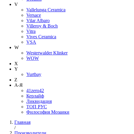
V
Vallelunga Ceramica
Versace
Vilar Albaro
Villeroy & Boch
Vitra
Vives Ceramica
VSA
W
Westerwalder Klinker
WOW
X
Y
Yurtbay
Z
А-Я
41zero42
Керлайф
Ликвидация
ТОП РУС
Философия Мозаики
Главная
/
Производители