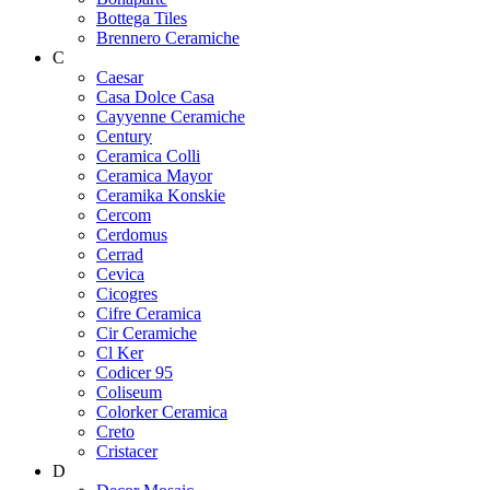
Bottega Tiles
Brennero Ceramiche
C
Caesar
Casa Dolce Casa
Cayyenne Ceramiche
Century
Ceramica Colli
Ceramica Mayor
Ceramika Konskie
Cercom
Cerdomus
Cerrad
Cevica
Cicogres
Cifre Ceramica
Cir Ceramiche
Cl Ker
Codicer 95
Coliseum
Colorker Ceramica
Creto
Cristacer
D