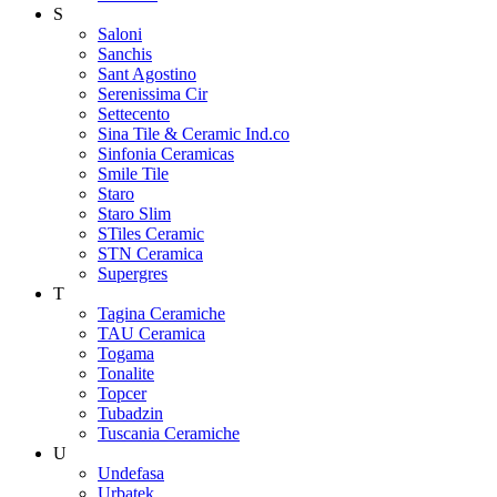
S
Saloni
Sanchis
Sant Agostino
Serenissima Cir
Settecento
Sina Tile & Ceramic Ind.co
Sinfonia Ceramicas
Smile Tile
Staro
Staro Slim
STiles Ceramic
STN Ceramica
Supergres
T
Tagina Ceramiche
TAU Ceramica
Togama
Tonalite
Topcer
Tubadzin
Tuscania Ceramiche
U
Undefasa
Urbatek