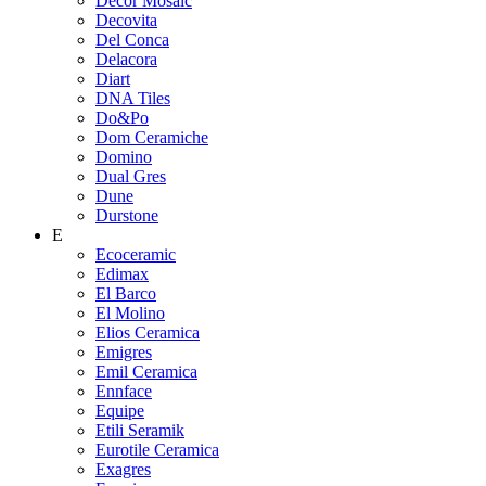
Decor Mosaic
Decovita
Del Conca
Delacora
Diart
DNA Tiles
Do&Po
Dom Ceramiche
Domino
Dual Gres
Dune
Durstone
E
Ecoceramic
Edimax
El Barco
El Molino
Elios Ceramica
Emigres
Emil Ceramica
Ennface
Equipe
Etili Seramik
Eurotile Ceramica
Exagres