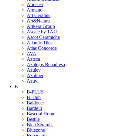
Ariostea
Armano
Art Ceramic
Art&Natura
Artkera Group
Ascale by TAU
Ascot Ceramiche
Atlantic Tiles
Atlas Concorde
AVA
Azteca
Azulejos Benadresa
Azulev
Azuliber
Azuvi
B
B-PLUS
B-Thin
Baldocer
Bardelli
Basconi Home
Bestile
Bien Seramik
Bluezone
Bonaparte