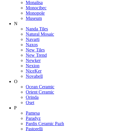
Monalisa
Monocibec
Monopole
Museum
N
Nanda Tiles
Natural Mosaic
Navarti
Naxos
New Tiles
New Trend
Newker
Nexion
NiceKer
Novabell
O
Ocean Ceramic
Orient Ceramic
Orinda
Oset
P
Pamesa
Paradyz
Pardis Ceramic Pazh
Pastorelli