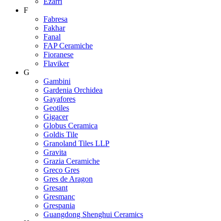
Ezarri
F
Fabresa
Fakhar
Fanal
FAP Ceramiche
Fioranese
Flaviker
G
Gambini
Gardenia Orchidea
Gayafores
Geotiles
Gigacer
Globus Ceramica
Goldis Tile
Granoland Tiles LLP
Gravita
Grazia Ceramiche
Greco Gres
Gres de Aragon
Gresant
Gresmanc
Grespania
Guangdong Shenghui Ceramics