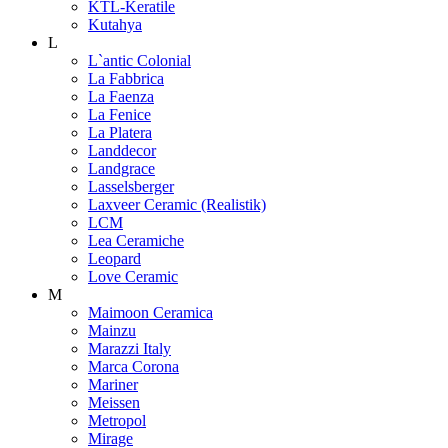
KTL-Keratile
Kutahya
L
L`antic Colonial
La Fabbrica
La Faenza
La Fenice
La Platera
Landdecor
Landgrace
Lasselsberger
Laxveer Ceramic (Realistik)
LCM
Lea Ceramiche
Leopard
Love Ceramic
M
Maimoon Ceramica
Mainzu
Marazzi Italy
Marca Corona
Mariner
Meissen
Metropol
Mirage