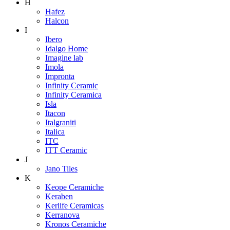
H
Hafez
Halcon
I
Ibero
Idalgo Home
Imagine lab
Imola
Impronta
Infinity Ceramic
Infinity Ceramica
Isla
Itacon
Italgraniti
Italica
ITC
ITT Ceramic
J
Jano Tiles
K
Keope Ceramiche
Keraben
Kerlife Ceramicas
Kerranova
Kronos Ceramiche