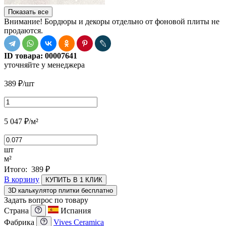
Показать все
Внимание! Бордюры и декоры отдельно от фоновой плиты не
продаются.
ID товара:
00007641
уточняйте у менеджера
389
₽
/шт
5 047
₽
/м²
шт
м²
Итого:
389
₽
В корзину
КУПИТЬ В 1 КЛИК
3D калькулятор плитки бесплатно
Задать вопрос по товару
Страна
Испания
Фабрика
Vives Ceramica