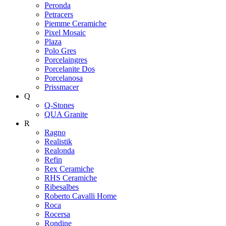
Peronda
Petracers
Piemme Ceramiche
Pixel Mosaic
Plaza
Polo Gres
Porcelaingres
Porcelanite Dos
Porcelanosa
Prissmacer
Q
Q-Stones
QUA Granite
R
Ragno
Realistik
Realonda
Refin
Rex Ceramiche
RHS Ceramiche
Ribesalbes
Roberto Cavalli Home
Roca
Rocersa
Rondine