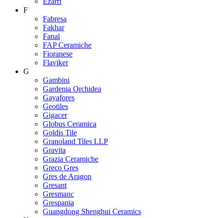
Ezarri
F
Fabresa
Fakhar
Fanal
FAP Ceramiche
Fioranese
Flaviker
G
Gambini
Gardenia Orchidea
Gayafores
Geotiles
Gigacer
Globus Ceramica
Goldis Tile
Granoland Tiles LLP
Gravita
Grazia Ceramiche
Greco Gres
Gres de Aragon
Gresant
Gresmanc
Grespania
Guangdong Shenghui Ceramics