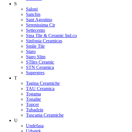
S
Saloni
Sanchis
Sant Agostino
Serenissima Cir
Settecento
Sina Tile & Ceramic Ind.co
Sinfonia Ceramicas
Smile Tile
Staro
Staro Slim
STiles Ceramic
STN Ceramica
Supergres
T
Tagina Ceramiche
TAU Ceramica
Togama
Tonalite
Topcer
Tubadzin
Tuscania Ceramiche
U
Undefasa
Urbatek