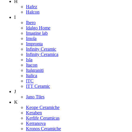
H
Hafez
Halcon
I
Ibero
Idalgo Home
Imagine lab
Imola
Impronta
Infinity Ceramic
Infinity Ceramica
Isla
Itacon
Italgraniti
Italica
ITC
ITT Ceramic
J
Jano Tiles
K
Keope Ceramiche
Keraben
Kerlife Ceramicas
Kerranova
Kronos Ceramiche