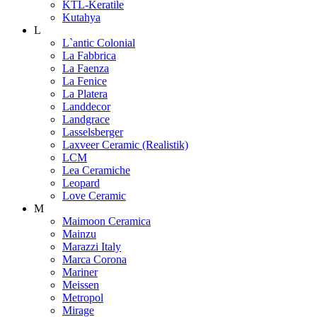
KTL-Keratile
Kutahya
L
L`antic Colonial
La Fabbrica
La Faenza
La Fenice
La Platera
Landdecor
Landgrace
Lasselsberger
Laxveer Ceramic (Realistik)
LCM
Lea Ceramiche
Leopard
Love Ceramic
M
Maimoon Ceramica
Mainzu
Marazzi Italy
Marca Corona
Mariner
Meissen
Metropol
Mirage