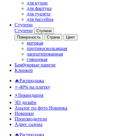
для кухни
для фартука
для туалета
для бассейна
Ступени
Ступени
Ступени
Поверхность
Страна
Цвет
матовая
противоскользящая
лаппатированная
глянцевая
Бамбуковые панели
Клинкер
🔥Распродажа
⭐-40% на плитку
⚡️Ликвидация
3D дизайн
Аналог по фото
Новинка
Новинки
Производители
Адрес салона
🔥Распродажа