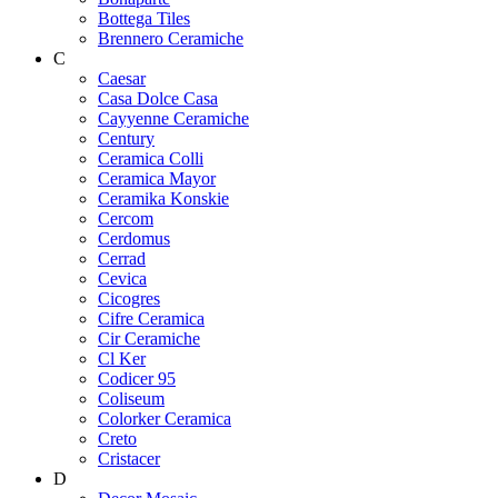
Bottega Tiles
Brennero Ceramiche
C
Caesar
Casa Dolce Casa
Cayyenne Ceramiche
Century
Ceramica Colli
Ceramica Mayor
Ceramika Konskie
Cercom
Cerdomus
Cerrad
Cevica
Cicogres
Cifre Ceramica
Cir Ceramiche
Cl Ker
Codicer 95
Coliseum
Colorker Ceramica
Creto
Cristacer
D