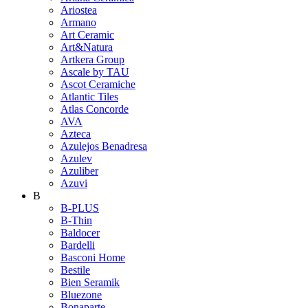
Ariostea
Armano
Art Ceramic
Art&Natura
Artkera Group
Ascale by TAU
Ascot Ceramiche
Atlantic Tiles
Atlas Concorde
AVA
Azteca
Azulejos Benadresa
Azulev
Azuliber
Azuvi
B
B-PLUS
B-Thin
Baldocer
Bardelli
Basconi Home
Bestile
Bien Seramik
Bluezone
Bonaparte