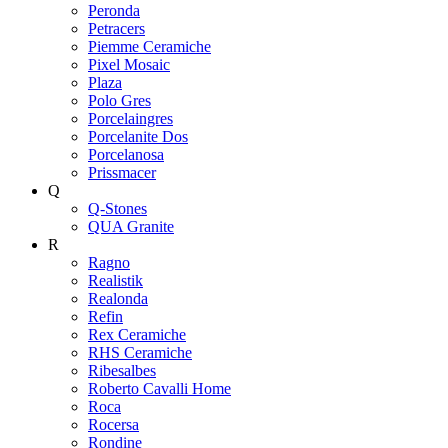
Peronda
Petracers
Piemme Ceramiche
Pixel Mosaic
Plaza
Polo Gres
Porcelaingres
Porcelanite Dos
Porcelanosa
Prissmacer
Q
Q-Stones
QUA Granite
R
Ragno
Realistik
Realonda
Refin
Rex Ceramiche
RHS Ceramiche
Ribesalbes
Roberto Cavalli Home
Roca
Rocersa
Rondine