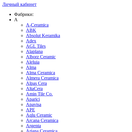
Личный кабинет
Фабрики:
A
A-Ceramica
ABK
Absolut Keramika
Adex
AGL Tiles
Alaplana
Alborz Ceramic
Aleluia
Alma
Alma Ceramica
Almera Ceramica
Alpas Cera
AltaCera
Amin Tile Co.
Aparici
Apavisa
APE
Aqlu Ceramic
Arcana Ceramica
Argenta
Ariana Ceramica