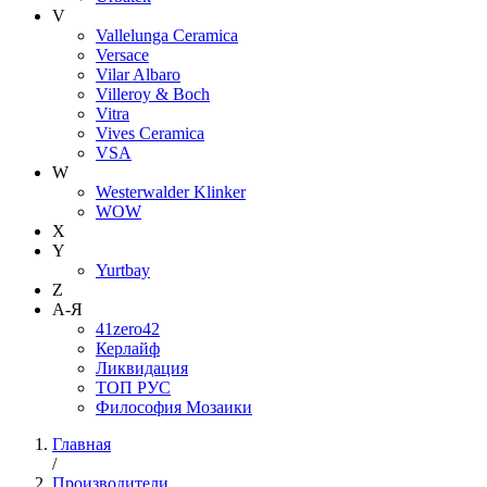
V
Vallelunga Ceramica
Versace
Vilar Albaro
Villeroy & Boch
Vitra
Vives Ceramica
VSA
W
Westerwalder Klinker
WOW
X
Y
Yurtbay
Z
А-Я
41zero42
Керлайф
Ликвидация
ТОП РУС
Философия Мозаики
Главная
/
Производители