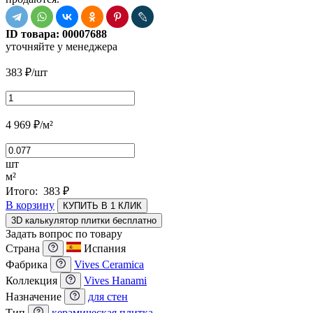
ID товара:
00007688
уточняйте у менеджера
383
₽
/шт
4 969
₽
/м²
шт
м²
Итого:
383
₽
В корзину
КУПИТЬ В 1 КЛИК
3D калькулятор плитки бесплатно
Задать вопрос по товару
Страна
Испания
Фабрика
Vives Ceramica
Коллекция
Vives Hanami
Назначение
для стен
Тип
керамическая плитка