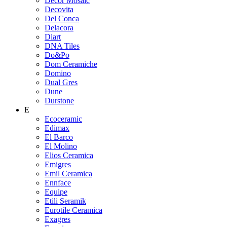
Decor Mosaic
Decovita
Del Conca
Delacora
Diart
DNA Tiles
Do&Po
Dom Ceramiche
Domino
Dual Gres
Dune
Durstone
E
Ecoceramic
Edimax
El Barco
El Molino
Elios Ceramica
Emigres
Emil Ceramica
Ennface
Equipe
Etili Seramik
Eurotile Ceramica
Exagres