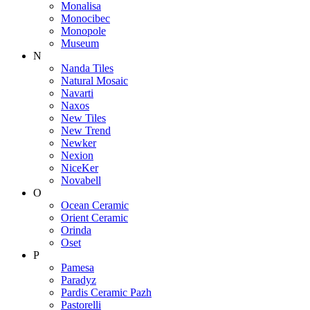
Monalisa
Monocibec
Monopole
Museum
N
Nanda Tiles
Natural Mosaic
Navarti
Naxos
New Tiles
New Trend
Newker
Nexion
NiceKer
Novabell
O
Ocean Ceramic
Orient Ceramic
Orinda
Oset
P
Pamesa
Paradyz
Pardis Ceramic Pazh
Pastorelli