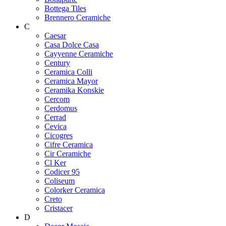
Bottega Tiles
Brennero Ceramiche
C
Caesar
Casa Dolce Casa
Cayyenne Ceramiche
Century
Ceramica Colli
Ceramica Mayor
Ceramika Konskie
Cercom
Cerdomus
Cerrad
Cevica
Cicogres
Cifre Ceramica
Cir Ceramiche
Cl Ker
Codicer 95
Coliseum
Colorker Ceramica
Creto
Cristacer
D