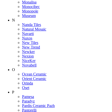
Monalisa
Monocibec
Monopole
Museum
N
Nanda Tiles
Natural Mosaic
Navarti
Naxos
New Tiles
New Trend
Newker
Nexion
NiceKer
Novabell
O
Ocean Ceramic
Orient Ceramic
Orinda
Oset
P
Pamesa
Paradyz
Pardis Ceramic Pazh
Pastorelli