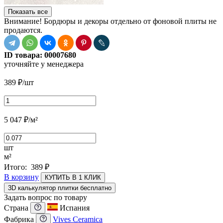
Показать все
Внимание! Бордюры и декоры отдельно от фоновой плиты не
продаются.
ID товара:
00007680
уточняйте у менеджера
389
₽
/шт
5 047
₽
/м²
шт
м²
Итого:
389
₽
В корзину
КУПИТЬ В 1 КЛИК
3D калькулятор плитки бесплатно
Задать вопрос по товару
Страна
Испания
Фабрика
Vives Ceramica