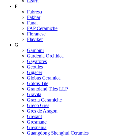
Ezarri
F
Fabresa
Fakhar
Fanal
FAP Ceramiche
Fioranese
Flaviker
G
Gambini
Gardenia Orchidea
Gayafores
Geotiles
Gigacer
Globus Ceramica
Goldis Tile
Granoland Tiles LLP
Gravita
Grazia Ceramiche
Greco Gres
Gres de Aragon
Gresant
Gresmanc
Grespania
Guangdong Shenghui Ceramics