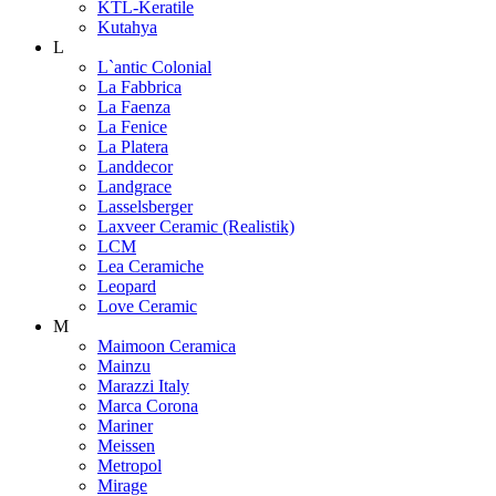
KTL-Keratile
Kutahya
L
L`antic Colonial
La Fabbrica
La Faenza
La Fenice
La Platera
Landdecor
Landgrace
Lasselsberger
Laxveer Ceramic (Realistik)
LCM
Lea Ceramiche
Leopard
Love Ceramic
M
Maimoon Ceramica
Mainzu
Marazzi Italy
Marca Corona
Mariner
Meissen
Metropol
Mirage