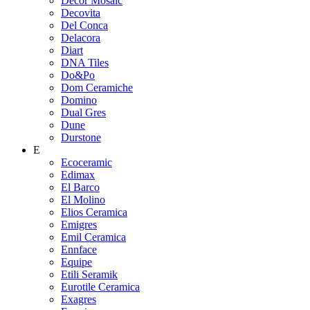
Decor Mosaic
Decovita
Del Conca
Delacora
Diart
DNA Tiles
Do&Po
Dom Ceramiche
Domino
Dual Gres
Dune
Durstone
E
Ecoceramic
Edimax
El Barco
El Molino
Elios Ceramica
Emigres
Emil Ceramica
Ennface
Equipe
Etili Seramik
Eurotile Ceramica
Exagres