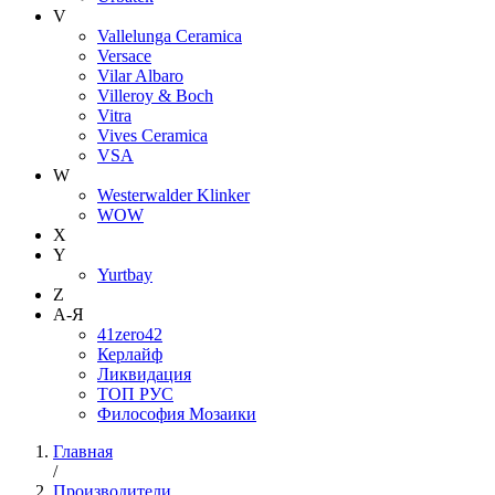
V
Vallelunga Ceramica
Versace
Vilar Albaro
Villeroy & Boch
Vitra
Vives Ceramica
VSA
W
Westerwalder Klinker
WOW
X
Y
Yurtbay
Z
А-Я
41zero42
Керлайф
Ликвидация
ТОП РУС
Философия Мозаики
Главная
/
Производители