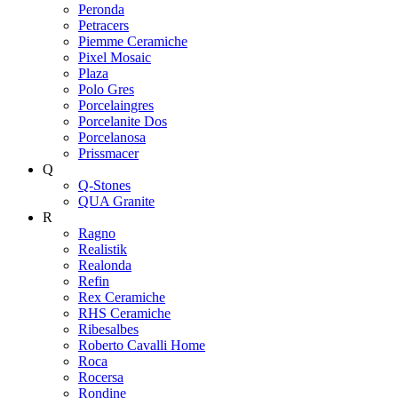
Peronda
Petracers
Piemme Ceramiche
Pixel Mosaic
Plaza
Polo Gres
Porcelaingres
Porcelanite Dos
Porcelanosa
Prissmacer
Q
Q-Stones
QUA Granite
R
Ragno
Realistik
Realonda
Refin
Rex Ceramiche
RHS Ceramiche
Ribesalbes
Roberto Cavalli Home
Roca
Rocersa
Rondine