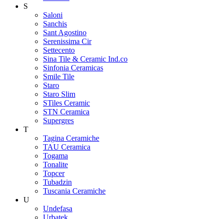
S
Saloni
Sanchis
Sant Agostino
Serenissima Cir
Settecento
Sina Tile & Ceramic Ind.co
Sinfonia Ceramicas
Smile Tile
Staro
Staro Slim
STiles Ceramic
STN Ceramica
Supergres
T
Tagina Ceramiche
TAU Ceramica
Togama
Tonalite
Topcer
Tubadzin
Tuscania Ceramiche
U
Undefasa
Urbatek