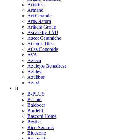
Ariostea
Armano
Art Ceramic
Art&Natura
Artkera Group
Ascale by TAU
Ascot Ceramiche
Atlantic Tiles
Atlas Concorde
AVA
Azteca
Azulejos Benadresa
Azulev
Azuliber
Azuvi
B
B-PLUS
B-Thin
Baldocer
Bardelli
Basconi Home
Bestile
Bien Seramik
Bluezone
Bonaparte