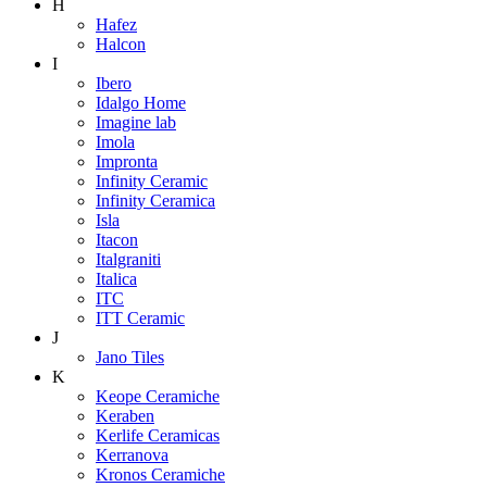
H
Hafez
Halcon
I
Ibero
Idalgo Home
Imagine lab
Imola
Impronta
Infinity Ceramic
Infinity Ceramica
Isla
Itacon
Italgraniti
Italica
ITC
ITT Ceramic
J
Jano Tiles
K
Keope Ceramiche
Keraben
Kerlife Ceramicas
Kerranova
Kronos Ceramiche