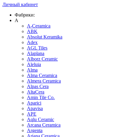
Личный кабинет
Фабрики:
A
A-Ceramica
ABK
Absolut Keramika
Adex
AGL Tiles
Alaplana
Alborz Ceramic
Aleluia
Alma
Alma Ceramica
Almera Ceramica
Alpas Cera
AltaCera
Amin Tile Co.
Aparici
Apavisa
APE
Aqlu Ceramic
Arcana Ceramica
Argenta
Ariana Ceramica