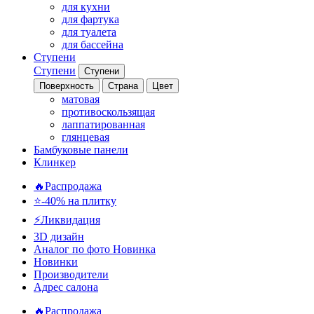
для кухни
для фартука
для туалета
для бассейна
Ступени
Ступени
Ступени
Поверхность
Страна
Цвет
матовая
противоскользящая
лаппатированная
глянцевая
Бамбуковые панели
Клинкер
🔥Распродажа
⭐-40% на плитку
⚡️Ликвидация
3D дизайн
Аналог по фото
Новинка
Новинки
Производители
Адрес салона
🔥Распродажа