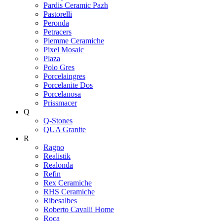
Pardis Ceramic Pazh
Pastorelli
Peronda
Petracers
Piemme Ceramiche
Pixel Mosaic
Plaza
Polo Gres
Porcelaingres
Porcelanite Dos
Porcelanosa
Prissmacer
Q
Q-Stones
QUA Granite
R
Ragno
Realistik
Realonda
Refin
Rex Ceramiche
RHS Ceramiche
Ribesalbes
Roberto Cavalli Home
Roca