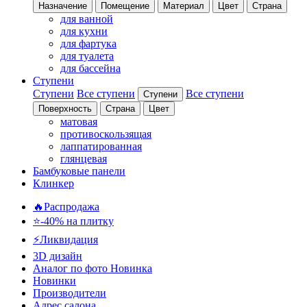
Назначение
Помещение
Материал
Цвет
Страна
для ванной
для кухни
для фартука
для туалета
для бассейна
Ступени
Ступени
Все ступени
Все ступени
Ступени
Поверхность
Страна
Цвет
матовая
противоскользящая
лаппатированная
глянцевая
Бамбуковые панели
Клинкер
🔥Распродажа
⭐-40% на плитку
⚡️Ликвидация
3D дизайн
Аналог по фото
Новинка
Новинки
Производители
Адрес салона