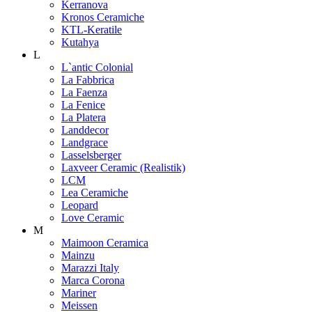
Kerranova
Kronos Ceramiche
KTL-Keratile
Kutahya
L
L`antic Colonial
La Fabbrica
La Faenza
La Fenice
La Platera
Landdecor
Landgrace
Lasselsberger
Laxveer Ceramic (Realistik)
LCM
Lea Ceramiche
Leopard
Love Ceramic
M
Maimoon Ceramica
Mainzu
Marazzi Italy
Marca Corona
Mariner
Meissen