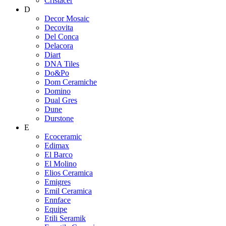
Cristacer
D
Decor Mosaic
Decovita
Del Conca
Delacora
Diart
DNA Tiles
Do&Po
Dom Ceramiche
Domino
Dual Gres
Dune
Durstone
E
Ecoceramic
Edimax
El Barco
El Molino
Elios Ceramica
Emigres
Emil Ceramica
Ennface
Equipe
Etili Seramik