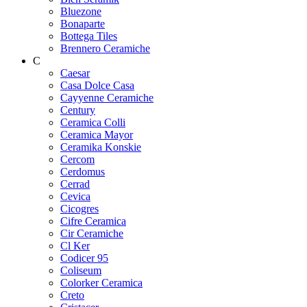
Bluezone
Bonaparte
Bottega Tiles
Brennero Ceramiche
C
Caesar
Casa Dolce Casa
Cayyenne Ceramiche
Century
Ceramica Colli
Ceramica Mayor
Ceramika Konskie
Cercom
Cerdomus
Cerrad
Cevica
Cicogres
Cifre Ceramica
Cir Ceramiche
Cl Ker
Codicer 95
Coliseum
Colorker Ceramica
Creto