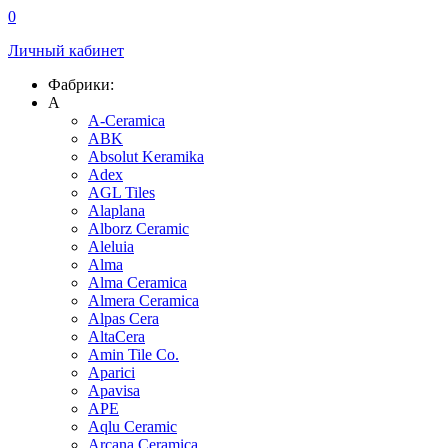
0
Личный кабинет
Фабрики:
A
A-Ceramica
ABK
Absolut Keramika
Adex
AGL Tiles
Alaplana
Alborz Ceramic
Aleluia
Alma
Alma Ceramica
Almera Ceramica
Alpas Cera
AltaCera
Amin Tile Co.
Aparici
Apavisa
APE
Aqlu Ceramic
Arcana Ceramica