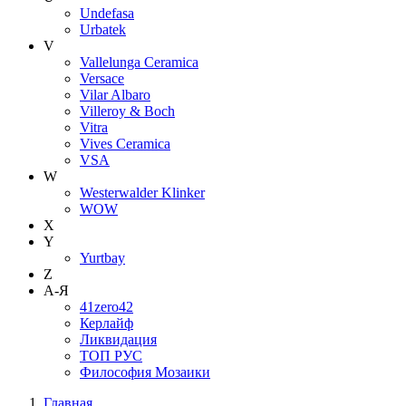
Undefasa
Urbatek
V
Vallelunga Ceramica
Versace
Vilar Albaro
Villeroy & Boch
Vitra
Vives Ceramica
VSA
W
Westerwalder Klinker
WOW
X
Y
Yurtbay
Z
А-Я
41zero42
Керлайф
Ликвидация
ТОП РУС
Философия Мозаики
Главная