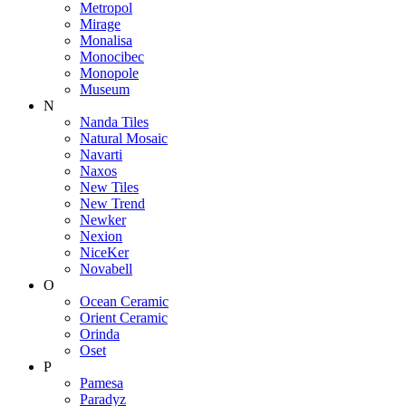
Metropol
Mirage
Monalisa
Monocibec
Monopole
Museum
N
Nanda Tiles
Natural Mosaic
Navarti
Naxos
New Tiles
New Trend
Newker
Nexion
NiceKer
Novabell
O
Ocean Ceramic
Orient Ceramic
Orinda
Oset
P
Pamesa
Paradyz