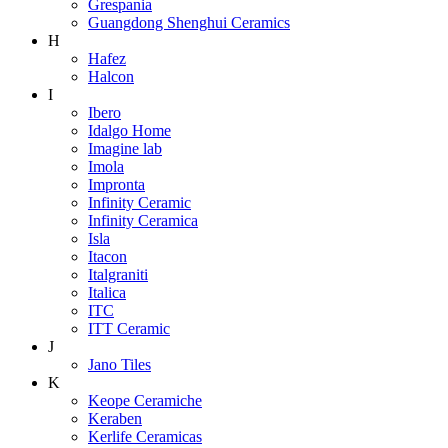
Grespania
Guangdong Shenghui Ceramics
H
Hafez
Halcon
I
Ibero
Idalgo Home
Imagine lab
Imola
Impronta
Infinity Ceramic
Infinity Ceramica
Isla
Itacon
Italgraniti
Italica
ITC
ITT Ceramic
J
Jano Tiles
K
Keope Ceramiche
Keraben
Kerlife Ceramicas