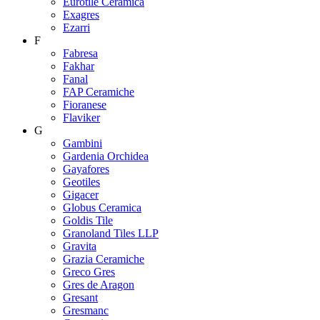
Eurotile Ceramica
Exagres
Ezarri
F
Fabresa
Fakhar
Fanal
FAP Ceramiche
Fioranese
Flaviker
G
Gambini
Gardenia Orchidea
Gayafores
Geotiles
Gigacer
Globus Ceramica
Goldis Tile
Granoland Tiles LLP
Gravita
Grazia Ceramiche
Greco Gres
Gres de Aragon
Gresant
Gresmanc