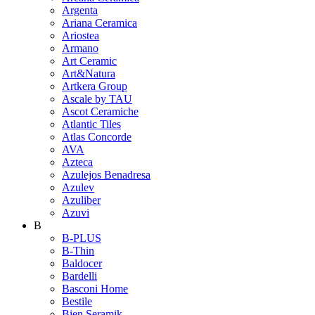
Argenta
Ariana Ceramica
Ariostea
Armano
Art Ceramic
Art&Natura
Artkera Group
Ascale by TAU
Ascot Ceramiche
Atlantic Tiles
Atlas Concorde
AVA
Azteca
Azulejos Benadresa
Azulev
Azuliber
Azuvi
B
B-PLUS
B-Thin
Baldocer
Bardelli
Basconi Home
Bestile
Bien Seramik