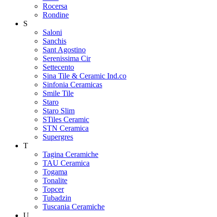
Rocersa
Rondine
S
Saloni
Sanchis
Sant Agostino
Serenissima Cir
Settecento
Sina Tile & Ceramic Ind.co
Sinfonia Ceramicas
Smile Tile
Staro
Staro Slim
STiles Ceramic
STN Ceramica
Supergres
T
Tagina Ceramiche
TAU Ceramica
Togama
Tonalite
Topcer
Tubadzin
Tuscania Ceramiche
U