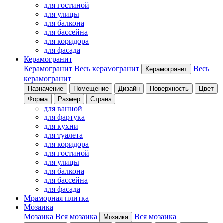
для гостиной
для улицы
для балкона
для бассейна
для коридора
для фасада
Керамогранит
Керамогранит
Весь керамогранит
Весь
Керамогранит
керамогранит
Назначение
Помещение
Дизайн
Поверхность
Цвет
Форма
Размер
Страна
для ванной
для фартука
для кухни
для туалета
для коридора
для гостиной
для улицы
для балкона
для бассейна
для фасада
Мраморная плитка
Мозаика
Мозаика
Вся мозаика
Вся мозаика
Мозаика