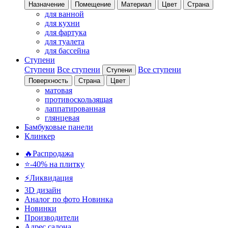
Назначение
Помещение
Материал
Цвет
Страна
для ванной
для кухни
для фартука
для туалета
для бассейна
Ступени
Ступени
Все ступени
Все ступени
Ступени
Поверхность
Страна
Цвет
матовая
противоскользящая
лаппатированная
глянцевая
Бамбуковые панели
Клинкер
🔥Распродажа
⭐-40% на плитку
⚡️Ликвидация
3D дизайн
Аналог по фото
Новинка
Новинки
Производители
Адрес салона