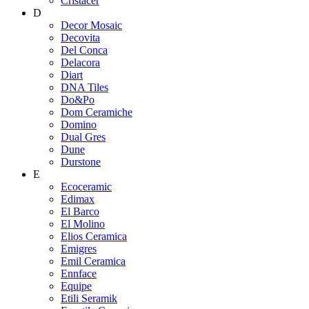
Cristacer
D
Decor Mosaic
Decovita
Del Conca
Delacora
Diart
DNA Tiles
Do&Po
Dom Ceramiche
Domino
Dual Gres
Dune
Durstone
E
Ecoceramic
Edimax
El Barco
El Molino
Elios Ceramica
Emigres
Emil Ceramica
Ennface
Equipe
Etili Seramik