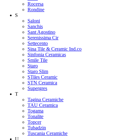
Rocersa
Rondine
S
Saloni
Sanchis
Sant Agostino
Serenissima Cir
Settecento
Sina Tile & Ceramic Ind.co
Sinfonia Ceramicas
Smile Tile
Staro
Staro Slim
STiles Ceramic
STN Ceramica
Supergres
T
Tagina Ceramiche
TAU Ceramica
Togama
Tonalite
Topcer
Tubadzin
Tuscania Ceramiche
U