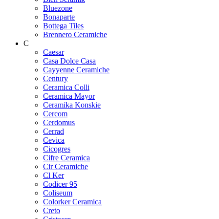
Bluezone
Bonaparte
Bottega Tiles
Brennero Ceramiche
C
Caesar
Casa Dolce Casa
Cayyenne Ceramiche
Century
Ceramica Colli
Ceramica Mayor
Ceramika Konskie
Cercom
Cerdomus
Cerrad
Cevica
Cicogres
Cifre Ceramica
Cir Ceramiche
Cl Ker
Codicer 95
Coliseum
Colorker Ceramica
Creto