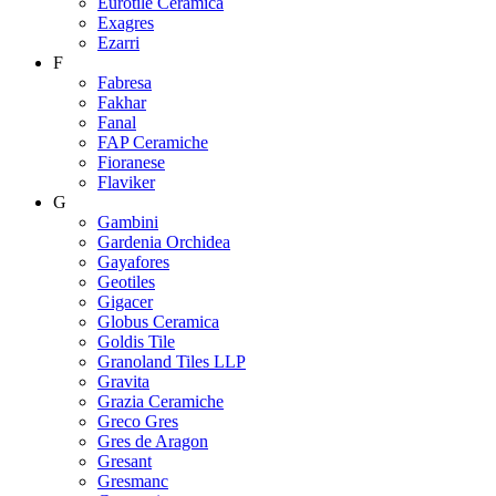
Eurotile Ceramica
Exagres
Ezarri
F
Fabresa
Fakhar
Fanal
FAP Ceramiche
Fioranese
Flaviker
G
Gambini
Gardenia Orchidea
Gayafores
Geotiles
Gigacer
Globus Ceramica
Goldis Tile
Granoland Tiles LLP
Gravita
Grazia Ceramiche
Greco Gres
Gres de Aragon
Gresant
Gresmanc