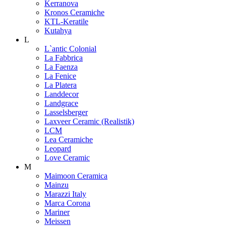
Kerranova
Kronos Ceramiche
KTL-Keratile
Kutahya
L
L`antic Colonial
La Fabbrica
La Faenza
La Fenice
La Platera
Landdecor
Landgrace
Lasselsberger
Laxveer Ceramic (Realistik)
LCM
Lea Ceramiche
Leopard
Love Ceramic
M
Maimoon Ceramica
Mainzu
Marazzi Italy
Marca Corona
Mariner
Meissen