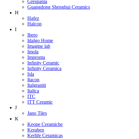
Grespania
Guangdong Shenghui Ceramics
H
Hafez
Halcon
I
Ibero
Idalgo Home
Imagine lab
Imola
Impronta
Infinity Ceramic
Infinity Ceramica
Isla
Itacon
Italgraniti
Italica
ITC
ITT Ceramic
J
Jano Tiles
K
Keope Ceramiche
Keraben
Kerlife Ceramicas