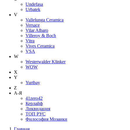
Undefasa
Urbatek
V
Vallelunga Ceramica
Versace
Vilar Albaro
Villeroy & Boch
Vitra
Vives Ceramica
VSA
W
Westerwalder Klinker
WOW
X
Y
Yurtbay
Z
А-Я
41zero42
Керлайф
Ликвидация
ТОП РУС
Философия Мозаики
Главная