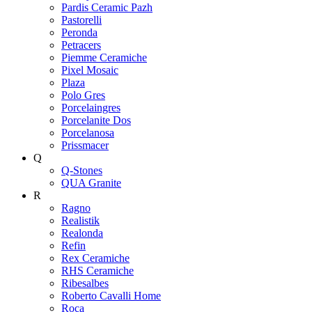
Pardis Ceramic Pazh
Pastorelli
Peronda
Petracers
Piemme Ceramiche
Pixel Mosaic
Plaza
Polo Gres
Porcelaingres
Porcelanite Dos
Porcelanosa
Prissmacer
Q
Q-Stones
QUA Granite
R
Ragno
Realistik
Realonda
Refin
Rex Ceramiche
RHS Ceramiche
Ribesalbes
Roberto Cavalli Home
Roca