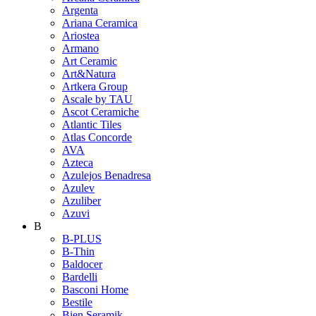
Argenta
Ariana Ceramica
Ariostea
Armano
Art Ceramic
Art&Natura
Artkera Group
Ascale by TAU
Ascot Ceramiche
Atlantic Tiles
Atlas Concorde
AVA
Azteca
Azulejos Benadresa
Azulev
Azuliber
Azuvi
B
B-PLUS
B-Thin
Baldocer
Bardelli
Basconi Home
Bestile
Bien Seramik