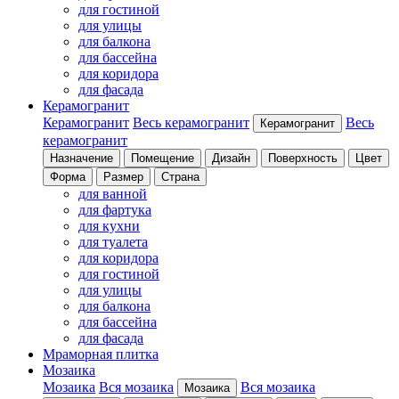
для гостиной
для улицы
для балкона
для бассейна
для коридора
для фасада
Керамогранит
Керамогранит
Весь керамогранит
Весь
Керамогранит
керамогранит
Назначение
Помещение
Дизайн
Поверхность
Цвет
Форма
Размер
Страна
для ванной
для фартука
для кухни
для туалета
для коридора
для гостиной
для улицы
для балкона
для бассейна
для фасада
Мраморная плитка
Мозаика
Мозаика
Вся мозаика
Вся мозаика
Мозаика