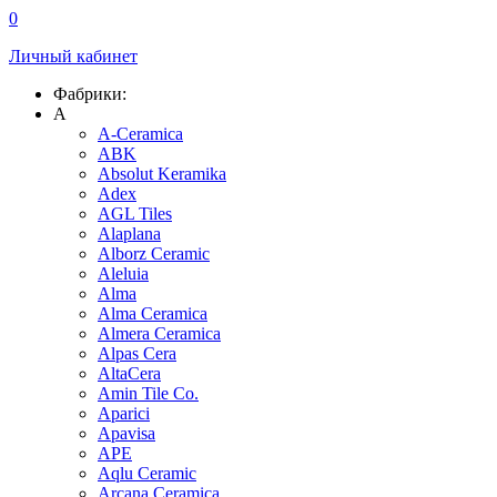
0
Личный кабинет
Фабрики:
A
A-Ceramica
ABK
Absolut Keramika
Adex
AGL Tiles
Alaplana
Alborz Ceramic
Aleluia
Alma
Alma Ceramica
Almera Ceramica
Alpas Cera
AltaCera
Amin Tile Co.
Aparici
Apavisa
APE
Aqlu Ceramic
Arcana Ceramica