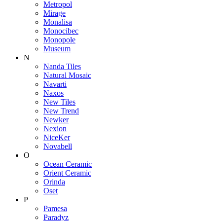
Metropol
Mirage
Monalisa
Monocibec
Monopole
Museum
N
Nanda Tiles
Natural Mosaic
Navarti
Naxos
New Tiles
New Trend
Newker
Nexion
NiceKer
Novabell
O
Ocean Ceramic
Orient Ceramic
Orinda
Oset
P
Pamesa
Paradyz