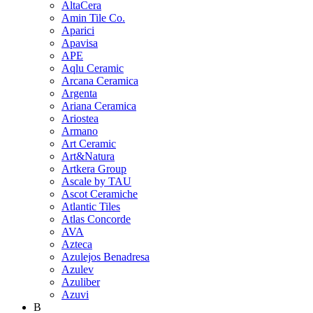
AltaCera
Amin Tile Co.
Aparici
Apavisa
APE
Aqlu Ceramic
Arcana Ceramica
Argenta
Ariana Ceramica
Ariostea
Armano
Art Ceramic
Art&Natura
Artkera Group
Ascale by TAU
Ascot Ceramiche
Atlantic Tiles
Atlas Concorde
AVA
Azteca
Azulejos Benadresa
Azulev
Azuliber
Azuvi
B