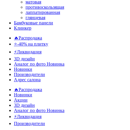
матовая
противоскользящая
лаппатированная
глянцевая
Бамбуковые панели
Клинкер
🔥Распродажа
⭐-40% на плитку
⚡️Ликвидация
3D дизайн
Аналог по фото
Новинка
Новинки
Производители
Адрес салона
🔥Распродажа
Новинки
Акции
3D дизайн
Аналог по фото
Новинка
⚡Ликвидация
Производители