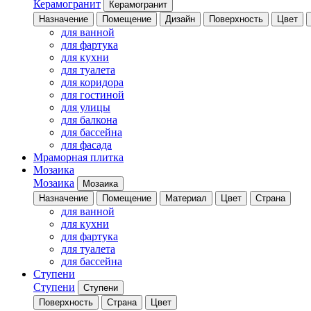
Керамогранит
Керамогранит
Назначение
Помещение
Дизайн
Поверхность
Цвет
для ванной
для фартука
для кухни
для туалета
для коридора
для гостиной
для улицы
для балкона
для бассейна
для фасада
Мраморная плитка
Мозаика
Мозаика
Мозаика
Назначение
Помещение
Материал
Цвет
Страна
для ванной
для кухни
для фартука
для туалета
для бассейна
Ступени
Ступени
Ступени
Поверхность
Страна
Цвет