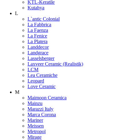
KTL-Keratile
Kutahya
L
L`antic Colonial
La Fabbrica
La Faenza
La Fenice
La Platera
Landdecor
Landgrace
Lasselsberger
Laxveer Ceramic (Realistik)
LCM
Lea Ceramiche
Leopard
Love Ceramic
M
Maimoon Ceramica
Mainzu
Marazzi Italy
Marca Corona
Mariner
Meissen
Metropol
Mirage