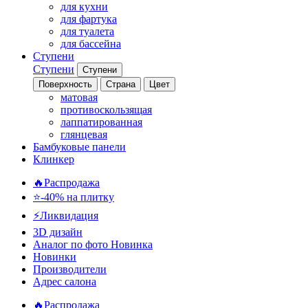
для кухни
для фартука
для туалета
для бассейна
Ступени
Ступени
Ступени
Поверхность
Страна
Цвет
матовая
противоскользящая
лаппатированная
глянцевая
Бамбуковые панели
Клинкер
🔥Распродажа
⭐-40% на плитку
⚡️Ликвидация
3D дизайн
Аналог по фото
Новинка
Новинки
Производители
Адрес салона
🔥Распродажа