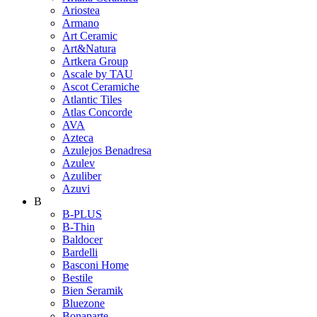
Ariostea
Armano
Art Ceramic
Art&Natura
Artkera Group
Ascale by TAU
Ascot Ceramiche
Atlantic Tiles
Atlas Concorde
AVA
Azteca
Azulejos Benadresa
Azulev
Azuliber
Azuvi
B
B-PLUS
B-Thin
Baldocer
Bardelli
Basconi Home
Bestile
Bien Seramik
Bluezone
Bonaparte