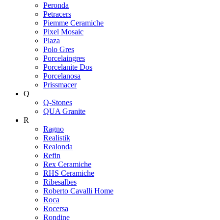
Peronda
Petracers
Piemme Ceramiche
Pixel Mosaic
Plaza
Polo Gres
Porcelaingres
Porcelanite Dos
Porcelanosa
Prissmacer
Q
Q-Stones
QUA Granite
R
Ragno
Realistik
Realonda
Refin
Rex Ceramiche
RHS Ceramiche
Ribesalbes
Roberto Cavalli Home
Roca
Rocersa
Rondine