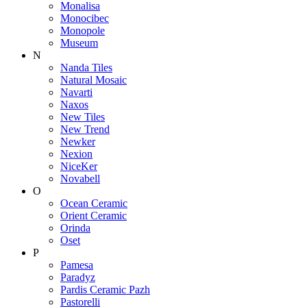
Monalisa
Monocibec
Monopole
Museum
N
Nanda Tiles
Natural Mosaic
Navarti
Naxos
New Tiles
New Trend
Newker
Nexion
NiceKer
Novabell
O
Ocean Ceramic
Orient Ceramic
Orinda
Oset
P
Pamesa
Paradyz
Pardis Ceramic Pazh
Pastorelli