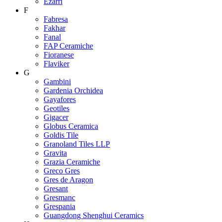
Ezarri
F
Fabresa
Fakhar
Fanal
FAP Ceramiche
Fioranese
Flaviker
G
Gambini
Gardenia Orchidea
Gayafores
Geotiles
Gigacer
Globus Ceramica
Goldis Tile
Granoland Tiles LLP
Gravita
Grazia Ceramiche
Greco Gres
Gres de Aragon
Gresant
Gresmanc
Grespania
Guangdong Shenghui Ceramics