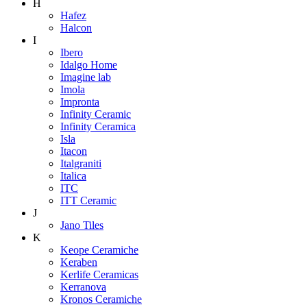
H
Hafez
Halcon
I
Ibero
Idalgo Home
Imagine lab
Imola
Impronta
Infinity Ceramic
Infinity Ceramica
Isla
Itacon
Italgraniti
Italica
ITC
ITT Ceramic
J
Jano Tiles
K
Keope Ceramiche
Keraben
Kerlife Ceramicas
Kerranova
Kronos Ceramiche