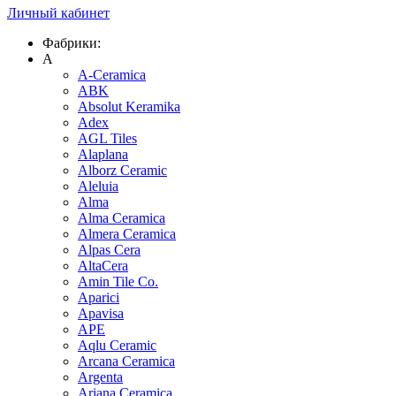
Личный кабинет
Фабрики:
A
A-Ceramica
ABK
Absolut Keramika
Adex
AGL Tiles
Alaplana
Alborz Ceramic
Aleluia
Alma
Alma Ceramica
Almera Ceramica
Alpas Cera
AltaCera
Amin Tile Co.
Aparici
Apavisa
APE
Aqlu Ceramic
Arcana Ceramica
Argenta
Ariana Ceramica