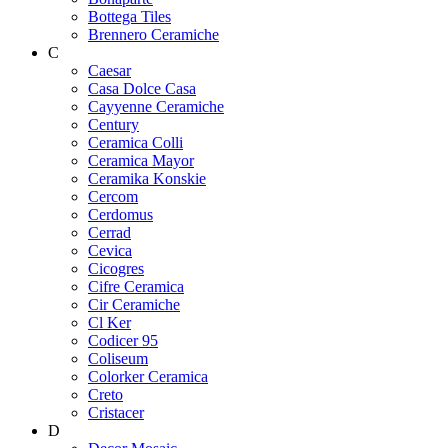
Bottega Tiles
Brennero Ceramiche
C
Caesar
Casa Dolce Casa
Cayyenne Ceramiche
Century
Ceramica Colli
Ceramica Mayor
Ceramika Konskie
Cercom
Cerdomus
Cerrad
Cevica
Cicogres
Cifre Ceramica
Cir Ceramiche
Cl Ker
Codicer 95
Coliseum
Colorker Ceramica
Creto
Cristacer
D