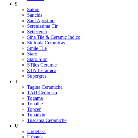
S
Saloni
Sanchis
Sant Agostino
Serenissima Cir
Settecento
Sina Tile & Ceramic Ind.co
Sinfonia Ceramicas
Smile Tile
Staro
Staro Slim
STiles Ceramic
STN Ceramica
Supergres
T
Tagina Ceramiche
TAU Ceramica
Togama
Tonalite
Topcer
Tubadzin
Tuscania Ceramiche
U
Undefasa
Urbatek