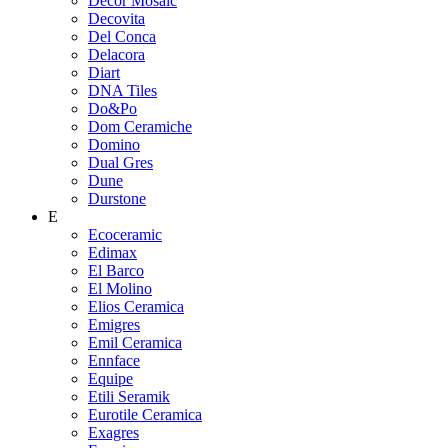
Decor Mosaic
Decovita
Del Conca
Delacora
Diart
DNA Tiles
Do&Po
Dom Ceramiche
Domino
Dual Gres
Dune
Durstone
E
Ecoceramic
Edimax
El Barco
El Molino
Elios Ceramica
Emigres
Emil Ceramica
Ennface
Equipe
Etili Seramik
Eurotile Ceramica
Exagres