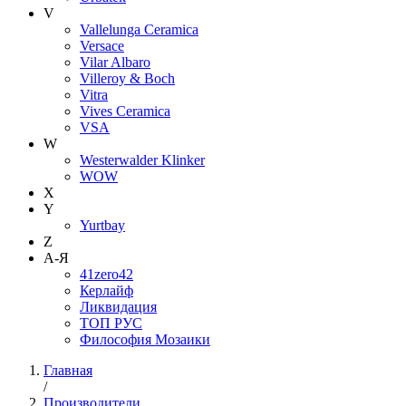
V
Vallelunga Ceramica
Versace
Vilar Albaro
Villeroy & Boch
Vitra
Vives Ceramica
VSA
W
Westerwalder Klinker
WOW
X
Y
Yurtbay
Z
А-Я
41zero42
Керлайф
Ликвидация
ТОП РУС
Философия Мозаики
Главная
/
Производители