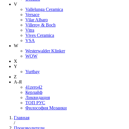
V
Vallelunga Ceramica
Versace
Vilar Albaro
Villeroy & Boch
Vitra
Vives Ceramica
VSA
W
Westerwalder Klinker
WOW
X
Y
Yurtbay
Z
А-Я
41zero42
Керлайф
Ликвидация
ТОП РУС
Философия Мозаики
Главная
/
Производители