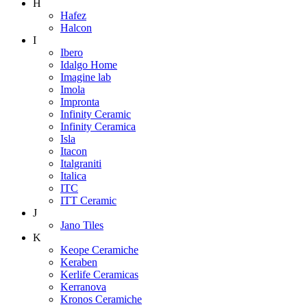
H
Hafez
Halcon
I
Ibero
Idalgo Home
Imagine lab
Imola
Impronta
Infinity Ceramic
Infinity Ceramica
Isla
Itacon
Italgraniti
Italica
ITC
ITT Ceramic
J
Jano Tiles
K
Keope Ceramiche
Keraben
Kerlife Ceramicas
Kerranova
Kronos Ceramiche