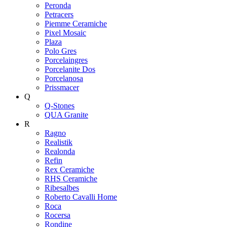
Peronda
Petracers
Piemme Ceramiche
Pixel Mosaic
Plaza
Polo Gres
Porcelaingres
Porcelanite Dos
Porcelanosa
Prissmacer
Q
Q-Stones
QUA Granite
R
Ragno
Realistik
Realonda
Refin
Rex Ceramiche
RHS Ceramiche
Ribesalbes
Roberto Cavalli Home
Roca
Rocersa
Rondine