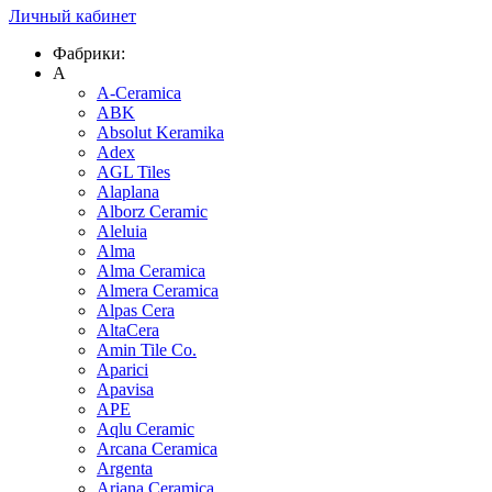
Личный кабинет
Фабрики:
A
A-Ceramica
ABK
Absolut Keramika
Adex
AGL Tiles
Alaplana
Alborz Ceramic
Aleluia
Alma
Alma Ceramica
Almera Ceramica
Alpas Cera
AltaCera
Amin Tile Co.
Aparici
Apavisa
APE
Aqlu Ceramic
Arcana Ceramica
Argenta
Ariana Ceramica