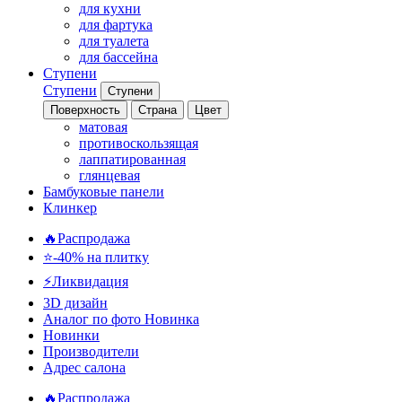
для кухни
для фартука
для туалета
для бассейна
Ступени
Ступени
Ступени
Поверхность
Страна
Цвет
матовая
противоскользящая
лаппатированная
глянцевая
Бамбуковые панели
Клинкер
🔥Распродажа
⭐-40% на плитку
⚡️Ликвидация
3D дизайн
Аналог по фото
Новинка
Новинки
Производители
Адрес салона
🔥Распродажа