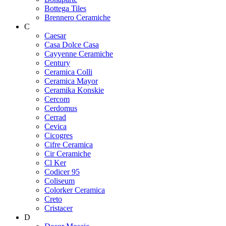
Bottega Tiles
Brennero Ceramiche
C
Caesar
Casa Dolce Casa
Cayyenne Ceramiche
Century
Ceramica Colli
Ceramica Mayor
Ceramika Konskie
Cercom
Cerdomus
Cerrad
Cevica
Cicogres
Cifre Ceramica
Cir Ceramiche
Cl Ker
Codicer 95
Coliseum
Colorker Ceramica
Creto
Cristacer
D