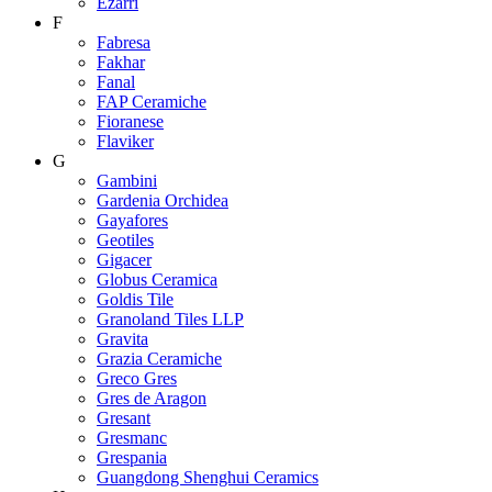
Ezarri
F
Fabresa
Fakhar
Fanal
FAP Ceramiche
Fioranese
Flaviker
G
Gambini
Gardenia Orchidea
Gayafores
Geotiles
Gigacer
Globus Ceramica
Goldis Tile
Granoland Tiles LLP
Gravita
Grazia Ceramiche
Greco Gres
Gres de Aragon
Gresant
Gresmanc
Grespania
Guangdong Shenghui Ceramics