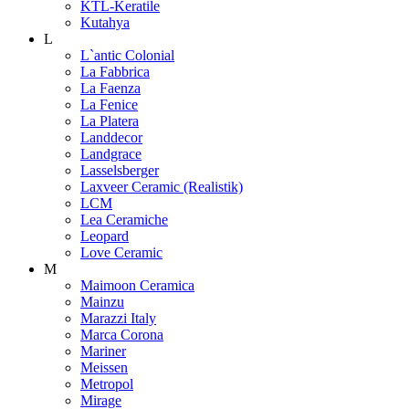
KTL-Keratile
Kutahya
L
L`antic Colonial
La Fabbrica
La Faenza
La Fenice
La Platera
Landdecor
Landgrace
Lasselsberger
Laxveer Ceramic (Realistik)
LCM
Lea Ceramiche
Leopard
Love Ceramic
M
Maimoon Ceramica
Mainzu
Marazzi Italy
Marca Corona
Mariner
Meissen
Metropol
Mirage