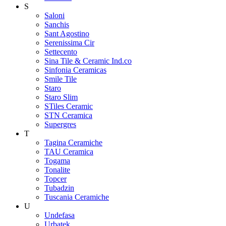
S
Saloni
Sanchis
Sant Agostino
Serenissima Cir
Settecento
Sina Tile & Ceramic Ind.co
Sinfonia Ceramicas
Smile Tile
Staro
Staro Slim
STiles Ceramic
STN Ceramica
Supergres
T
Tagina Ceramiche
TAU Ceramica
Togama
Tonalite
Topcer
Tubadzin
Tuscania Ceramiche
U
Undefasa
Urbatek