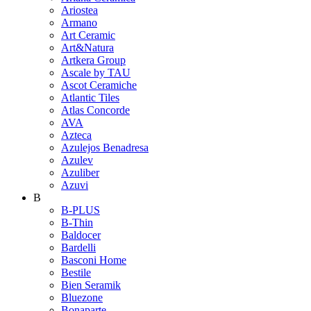
Ariostea
Armano
Art Ceramic
Art&Natura
Artkera Group
Ascale by TAU
Ascot Ceramiche
Atlantic Tiles
Atlas Concorde
AVA
Azteca
Azulejos Benadresa
Azulev
Azuliber
Azuvi
B
B-PLUS
B-Thin
Baldocer
Bardelli
Basconi Home
Bestile
Bien Seramik
Bluezone
Bonaparte