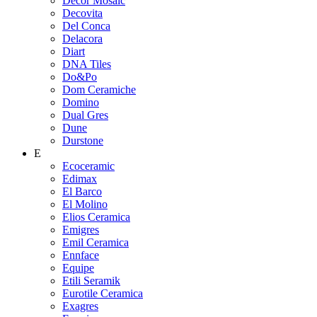
Decor Mosaic
Decovita
Del Conca
Delacora
Diart
DNA Tiles
Do&Po
Dom Ceramiche
Domino
Dual Gres
Dune
Durstone
E
Ecoceramic
Edimax
El Barco
El Molino
Elios Ceramica
Emigres
Emil Ceramica
Ennface
Equipe
Etili Seramik
Eurotile Ceramica
Exagres