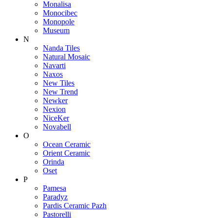
Monalisa
Monocibec
Monopole
Museum
N
Nanda Tiles
Natural Mosaic
Navarti
Naxos
New Tiles
New Trend
Newker
Nexion
NiceKer
Novabell
O
Ocean Ceramic
Orient Ceramic
Orinda
Oset
P
Pamesa
Paradyz
Pardis Ceramic Pazh
Pastorelli