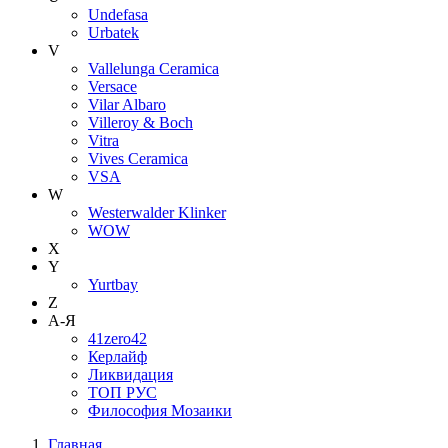
Undefasa
Urbatek
V
Vallelunga Ceramica
Versace
Vilar Albaro
Villeroy & Boch
Vitra
Vives Ceramica
VSA
W
Westerwalder Klinker
WOW
X
Y
Yurtbay
Z
А-Я
41zero42
Керлайф
Ликвидация
ТОП РУС
Философия Мозаики
Главная