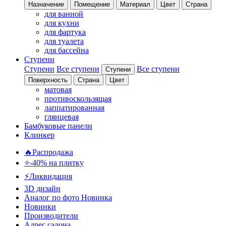
Назначение
Помещение
Материал
Цвет
Страна
для ванной
для кухни
для фартука
для туалета
для бассейна
Ступени
Ступени
Все ступени
Все ступени
Ступени
Поверхность
Страна
Цвет
матовая
противоскользящая
лаппатированная
глянцевая
Бамбуковые панели
Клинкер
🔥Распродажа
⭐-40% на плитку
⚡️Ликвидация
3D дизайн
Аналог по фото
Новинка
Новинки
Производители
Адрес салона