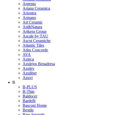
Argenta
Ariana Ceramica
Ariostea
Armano
Art Ceramic
Art&Natura
Artkera Group
Ascale by TAU
Ascot Ceramiche
Atlantic Tiles
Atlas Concorde
AVA
Azteca
Azulejos Benadresa
Azulev
Azuliber
Azuvi
B
B-PLUS
B-Thin
Baldocer
Bardelli
Basconi Home
Bestile
Bien Seramik