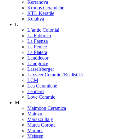
Kerranova
Kronos Ceramiche
KTL-Keratile
Kutahya
L
L`antic Colonial
La Fabbrica
La Faenza
La Fenice
La Platera
Landdecor
Landgrace
Lasselsberger
Laxveer Ceramic (Realistik)
LCM
Lea Ceramiche
Leopard
Love Ceramic
M
Maimoon Ceramica
Mainzu
Marazzi Italy
Marca Corona
Mariner
Meissen