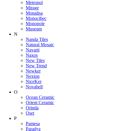
Metropol
Mirage
Monalisa
Monocibec
Monopole
Museum
N
Nanda Tiles
Natural Mosaic
Navarti
Naxos
New Tiles
New Trend
Newker
Nexion
NiceKer
Novabell
O
Ocean Ceramic
Orient Ceramic
Orinda
Oset
P
Pamesa
Paradyz