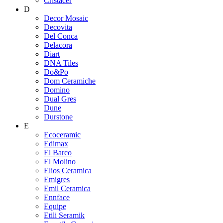
Cristacer
D
Decor Mosaic
Decovita
Del Conca
Delacora
Diart
DNA Tiles
Do&Po
Dom Ceramiche
Domino
Dual Gres
Dune
Durstone
E
Ecoceramic
Edimax
El Barco
El Molino
Elios Ceramica
Emigres
Emil Ceramica
Ennface
Equipe
Etili Seramik