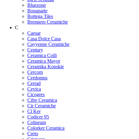
Bluezone
Bonaparte
Bottega Tiles
Brennero Ceramiche
C
Caesar
Casa Dolce Casa
Cayyenne Ceramiche
Century
Ceramica Colli
Ceramica Mayor
Ceramika Konskie
Cercom
Cerdomus
Cerrad
Cevica
Cicogres
Cifre Ceramica
Cir Ceramiche
Cl Ker
Codicer 95
Coliseum
Colorker Ceramica
Creto