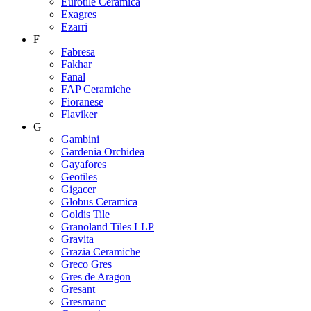
Eurotile Ceramica
Exagres
Ezarri
F
Fabresa
Fakhar
Fanal
FAP Ceramiche
Fioranese
Flaviker
G
Gambini
Gardenia Orchidea
Gayafores
Geotiles
Gigacer
Globus Ceramica
Goldis Tile
Granoland Tiles LLP
Gravita
Grazia Ceramiche
Greco Gres
Gres de Aragon
Gresant
Gresmanc