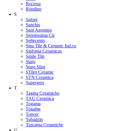
Rocersa
Rondine
S
Saloni
Sanchis
Sant Agostino
Serenissima Cir
Settecento
Sina Tile & Ceramic Ind.co
Sinfonia Ceramicas
Smile Tile
Staro
Staro Slim
STiles Ceramic
STN Ceramica
Supergres
T
Tagina Ceramiche
TAU Ceramica
Togama
Tonalite
Topcer
Tubadzin
Tuscania Ceramiche
U