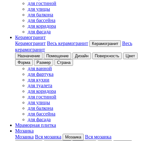
для гостиной
для улицы
для балкона
для бассейна
для коридора
для фасада
Керамогранит
Керамогранит
Весь керамогранит
Весь
Керамогранит
керамогранит
Назначение
Помещение
Дизайн
Поверхность
Цвет
Форма
Размер
Страна
для ванной
для фартука
для кухни
для туалета
для коридора
для гостиной
для улицы
для балкона
для бассейна
для фасада
Мраморная плитка
Мозаика
Мозаика
Вся мозаика
Вся мозаика
Мозаика