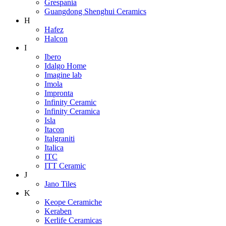
Grespania
Guangdong Shenghui Ceramics
H
Hafez
Halcon
I
Ibero
Idalgo Home
Imagine lab
Imola
Impronta
Infinity Ceramic
Infinity Ceramica
Isla
Itacon
Italgraniti
Italica
ITC
ITT Ceramic
J
Jano Tiles
K
Keope Ceramiche
Keraben
Kerlife Ceramicas