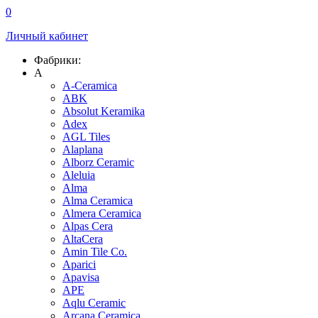
0
Личный кабинет
Фабрики:
A
A-Ceramica
ABK
Absolut Keramika
Adex
AGL Tiles
Alaplana
Alborz Ceramic
Aleluia
Alma
Alma Ceramica
Almera Ceramica
Alpas Cera
AltaCera
Amin Tile Co.
Aparici
Apavisa
APE
Aqlu Ceramic
Arcana Ceramica