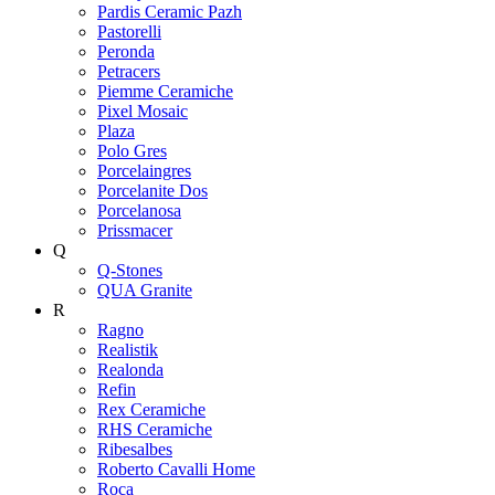
Pardis Ceramic Pazh
Pastorelli
Peronda
Petracers
Piemme Ceramiche
Pixel Mosaic
Plaza
Polo Gres
Porcelaingres
Porcelanite Dos
Porcelanosa
Prissmacer
Q
Q-Stones
QUA Granite
R
Ragno
Realistik
Realonda
Refin
Rex Ceramiche
RHS Ceramiche
Ribesalbes
Roberto Cavalli Home
Roca