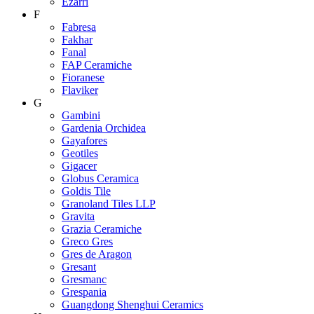
Ezarri
F
Fabresa
Fakhar
Fanal
FAP Ceramiche
Fioranese
Flaviker
G
Gambini
Gardenia Orchidea
Gayafores
Geotiles
Gigacer
Globus Ceramica
Goldis Tile
Granoland Tiles LLP
Gravita
Grazia Ceramiche
Greco Gres
Gres de Aragon
Gresant
Gresmanc
Grespania
Guangdong Shenghui Ceramics