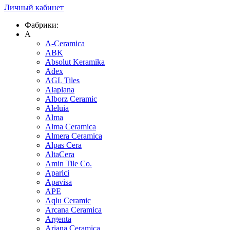
Личный кабинет
Фабрики:
A
A-Ceramica
ABK
Absolut Keramika
Adex
AGL Tiles
Alaplana
Alborz Ceramic
Aleluia
Alma
Alma Ceramica
Almera Ceramica
Alpas Cera
AltaCera
Amin Tile Co.
Aparici
Apavisa
APE
Aqlu Ceramic
Arcana Ceramica
Argenta
Ariana Ceramica