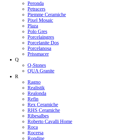
Peronda
Petracers
Piemme Ceramiche
Pixel Mosaic
Plaza
Polo Gres
Porcelaingres
Porcelanite Dos
Porcelanosa
Prissmacer
Q
Q-Stones
QUA Granite
R
Ragno
Realistik
Realonda
Refin
Rex Ceramiche
RHS Ceramiche
Ribesalbes
Roberto Cavalli Home
Roca
Rocersa
Rondine