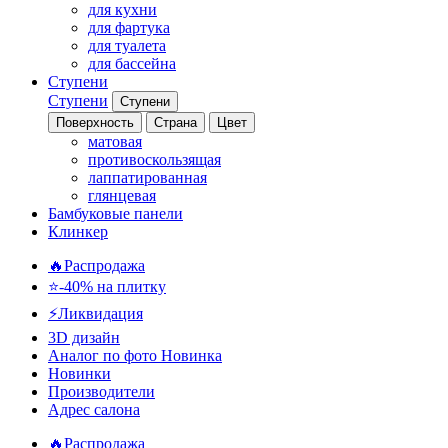
для кухни
для фартука
для туалета
для бассейна
Ступени
Ступени
Ступени
Поверхность
Страна
Цвет
матовая
противоскользящая
лаппатированная
глянцевая
Бамбуковые панели
Клинкер
🔥Распродажа
⭐-40% на плитку
⚡️Ликвидация
3D дизайн
Аналог по фото
Новинка
Новинки
Производители
Адрес салона
🔥Распродажа