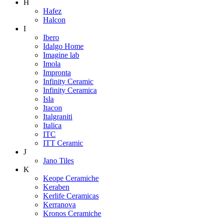
H
Hafez
Halcon
I
Ibero
Idalgo Home
Imagine lab
Imola
Impronta
Infinity Ceramic
Infinity Ceramica
Isla
Itacon
Italgraniti
Italica
ITC
ITT Ceramic
J
Jano Tiles
K
Keope Ceramiche
Keraben
Kerlife Ceramicas
Kerranova
Kronos Ceramiche