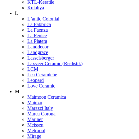
KTL-Keratile
Kutahya
L
L`antic Colonial
La Fabbrica
La Faenza
La Fenice
La Platera
Landdecor
Landgrace
Lasselsberger
Laxveer Ceramic (Realistik)
LCM
Lea Ceramiche
Leopard
Love Ceramic
M
Maimoon Ceramica
Mainzu
Marazzi Italy
Marca Corona
Mariner
Meissen
Metropol
Mirage