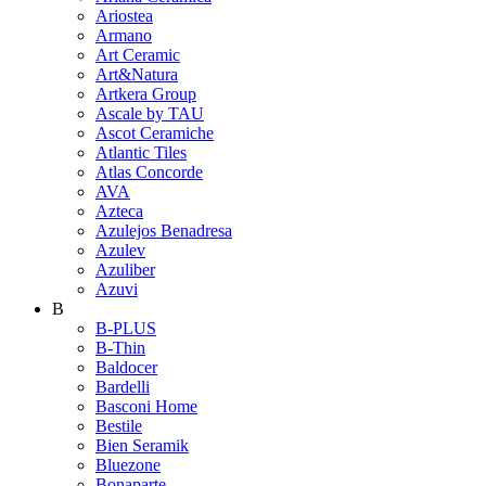
Ariostea
Armano
Art Ceramic
Art&Natura
Artkera Group
Ascale by TAU
Ascot Ceramiche
Atlantic Tiles
Atlas Concorde
AVA
Azteca
Azulejos Benadresa
Azulev
Azuliber
Azuvi
B
B-PLUS
B-Thin
Baldocer
Bardelli
Basconi Home
Bestile
Bien Seramik
Bluezone
Bonaparte