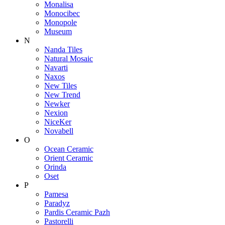
Monalisa
Monocibec
Monopole
Museum
N
Nanda Tiles
Natural Mosaic
Navarti
Naxos
New Tiles
New Trend
Newker
Nexion
NiceKer
Novabell
O
Ocean Ceramic
Orient Ceramic
Orinda
Oset
P
Pamesa
Paradyz
Pardis Ceramic Pazh
Pastorelli