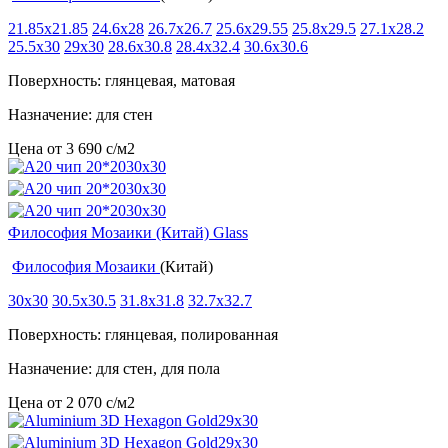
21.85x21.85
24.6x28
26.7x26.7
25.6x29.55
25.8x29.5
27.1x28.2
25.5x30
29x30
28.6x30.8
28.4x32.4
30.6x30.6
Поверхность: глянцевая, матовая
Назначение: для стен
Цена от
3 690
c
/м2
Философия Мозаики (Китай) Glass
Философия Мозаики
(Китай)
30x30
30.5x30.5
31.8x31.8
32.7x32.7
Поверхность: глянцевая, полированная
Назначение: для стен, для пола
Цена от
2 070
c
/м2