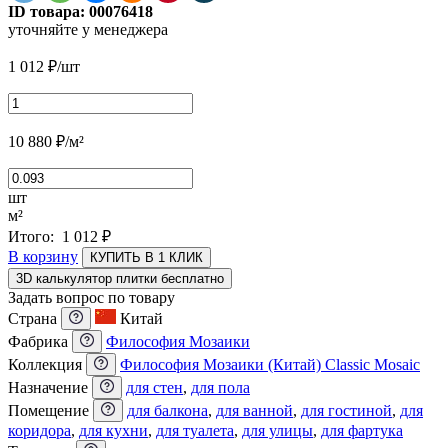
ID товара:
00076418
уточняйте у менеджера
1 012
₽
/шт
10 880
₽
/м²
шт
м²
Итого:
1 012
₽
В корзину
КУПИТЬ В 1 КЛИК
3D калькулятор плитки бесплатно
Задать вопрос по товару
Страна
Китай
Фабрика
Философия Мозаики
Коллекция
Философия Мозаики (Китай) Classic Mosaic
Назначение
для стен
,
для пола
Помещение
для балкона
,
для ванной
,
для гостиной
,
для
коридора
,
для кухни
,
для туалета
,
для улицы
,
для фартука