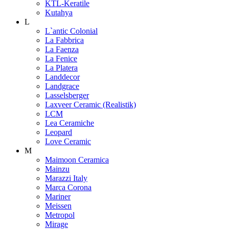
KTL-Keratile
Kutahya
L
L`antic Colonial
La Fabbrica
La Faenza
La Fenice
La Platera
Landdecor
Landgrace
Lasselsberger
Laxveer Ceramic (Realistik)
LCM
Lea Ceramiche
Leopard
Love Ceramic
M
Maimoon Ceramica
Mainzu
Marazzi Italy
Marca Corona
Mariner
Meissen
Metropol
Mirage