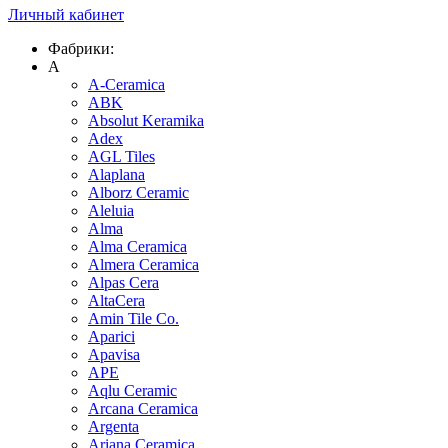
Личный кабинет
Фабрики:
A
A-Ceramica
ABK
Absolut Keramika
Adex
AGL Tiles
Alaplana
Alborz Ceramic
Aleluia
Alma
Alma Ceramica
Almera Ceramica
Alpas Cera
AltaCera
Amin Tile Co.
Aparici
Apavisa
APE
Aqlu Ceramic
Arcana Ceramica
Argenta
Ariana Ceramica