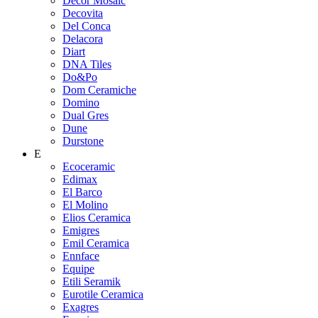
Decor Mosaic
Decovita
Del Conca
Delacora
Diart
DNA Tiles
Do&Po
Dom Ceramiche
Domino
Dual Gres
Dune
Durstone
E
Ecoceramic
Edimax
El Barco
El Molino
Elios Ceramica
Emigres
Emil Ceramica
Ennface
Equipe
Etili Seramik
Eurotile Ceramica
Exagres