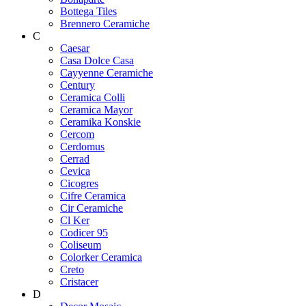
Bottega Tiles
Brennero Ceramiche
C
Caesar
Casa Dolce Casa
Cayyenne Ceramiche
Century
Ceramica Colli
Ceramica Mayor
Ceramika Konskie
Cercom
Cerdomus
Cerrad
Cevica
Cicogres
Cifre Ceramica
Cir Ceramiche
Cl Ker
Codicer 95
Coliseum
Colorker Ceramica
Creto
Cristacer
D