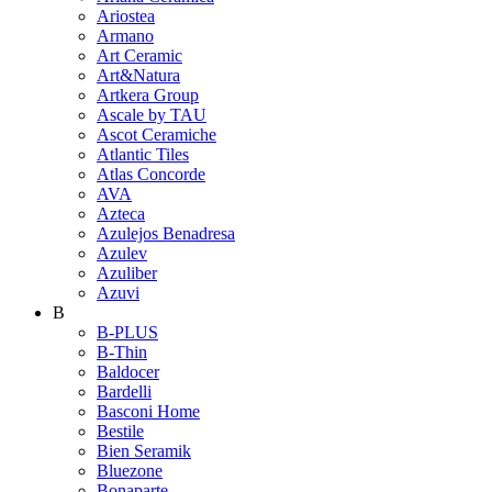
Ariostea
Armano
Art Ceramic
Art&Natura
Artkera Group
Ascale by TAU
Ascot Ceramiche
Atlantic Tiles
Atlas Concorde
AVA
Azteca
Azulejos Benadresa
Azulev
Azuliber
Azuvi
B
B-PLUS
B-Thin
Baldocer
Bardelli
Basconi Home
Bestile
Bien Seramik
Bluezone
Bonaparte