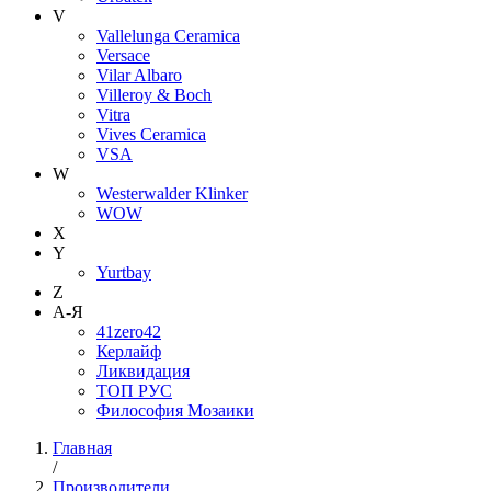
V
Vallelunga Ceramica
Versace
Vilar Albaro
Villeroy & Boch
Vitra
Vives Ceramica
VSA
W
Westerwalder Klinker
WOW
X
Y
Yurtbay
Z
А-Я
41zero42
Керлайф
Ликвидация
ТОП РУС
Философия Мозаики
Главная
/
Производители