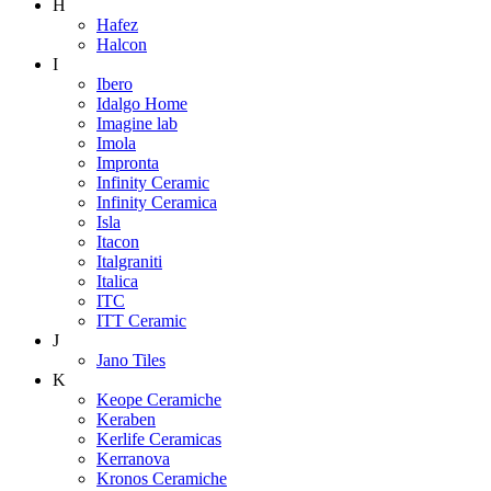
H
Hafez
Halcon
I
Ibero
Idalgo Home
Imagine lab
Imola
Impronta
Infinity Ceramic
Infinity Ceramica
Isla
Itacon
Italgraniti
Italica
ITC
ITT Ceramic
J
Jano Tiles
K
Keope Ceramiche
Keraben
Kerlife Ceramicas
Kerranova
Kronos Ceramiche