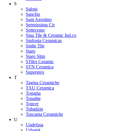
S
Saloni
Sanchis
Sant Agostino
Serenissima Cir
Settecento
Sina Tile & Ceramic Ind.co
Sinfonia Ceramicas
Smile Tile
Staro
Staro Slim
STiles Ceramic
STN Ceramica
Supergres
T
Tagina Ceramiche
TAU Ceramica
Togama
Tonalite
Topcer
Tubadzin
Tuscania Ceramiche
U
Undefasa
Urbatek