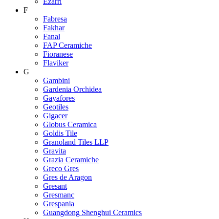
Ezarri
F
Fabresa
Fakhar
Fanal
FAP Ceramiche
Fioranese
Flaviker
G
Gambini
Gardenia Orchidea
Gayafores
Geotiles
Gigacer
Globus Ceramica
Goldis Tile
Granoland Tiles LLP
Gravita
Grazia Ceramiche
Greco Gres
Gres de Aragon
Gresant
Gresmanc
Grespania
Guangdong Shenghui Ceramics