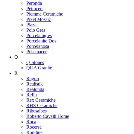
Peronda
Petracers
Piemme Ceramiche
Pixel Mosaic
Plaza
Polo Gres
Porcelaingres
Porcelanite Dos
Porcelanosa
Prissmacer
Q
Q-Stones
QUA Granite
R
Ragno
Realistik
Realonda
Refin
Rex Ceramiche
RHS Ceramiche
Ribesalbes
Roberto Cavalli Home
Roca
Rocersa
Rondine