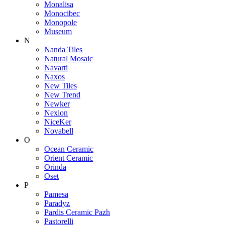
Monalisa
Monocibec
Monopole
Museum
N
Nanda Tiles
Natural Mosaic
Navarti
Naxos
New Tiles
New Trend
Newker
Nexion
NiceKer
Novabell
O
Ocean Ceramic
Orient Ceramic
Orinda
Oset
P
Pamesa
Paradyz
Pardis Ceramic Pazh
Pastorelli