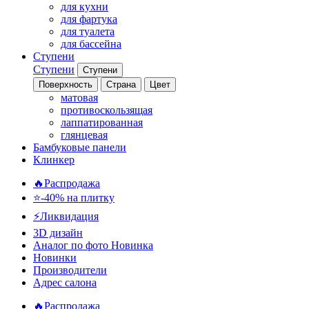
для кухни
для фартука
для туалета
для бассейна
Ступени
Ступени
Ступени
Поверхность
Страна
Цвет
матовая
противоскользящая
лаппатированная
глянцевая
Бамбуковые панели
Клинкер
🔥Распродажа
⭐-40% на плитку
⚡️Ликвидация
3D дизайн
Аналог по фото
Новинка
Новинки
Производители
Адрес салона
🔥Распродажа