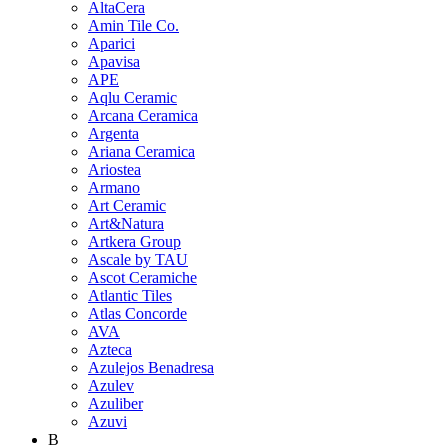
AltaCera
Amin Tile Co.
Aparici
Apavisa
APE
Aqlu Ceramic
Arcana Ceramica
Argenta
Ariana Ceramica
Ariostea
Armano
Art Ceramic
Art&Natura
Artkera Group
Ascale by TAU
Ascot Ceramiche
Atlantic Tiles
Atlas Concorde
AVA
Azteca
Azulejos Benadresa
Azulev
Azuliber
Azuvi
B