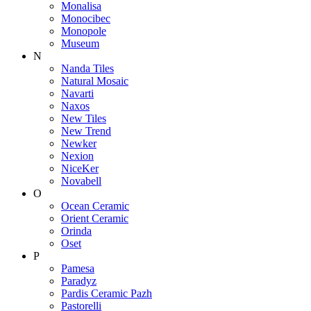
Monalisa
Monocibec
Monopole
Museum
N
Nanda Tiles
Natural Mosaic
Navarti
Naxos
New Tiles
New Trend
Newker
Nexion
NiceKer
Novabell
O
Ocean Ceramic
Orient Ceramic
Orinda
Oset
P
Pamesa
Paradyz
Pardis Ceramic Pazh
Pastorelli