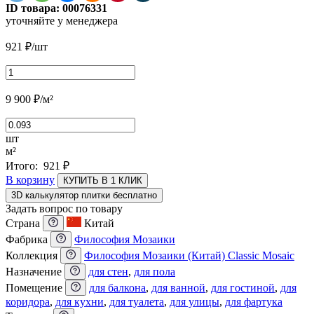
ID товара:
00076331
уточняйте у менеджера
921
₽
/шт
9 900
₽
/м²
шт
м²
Итого:
921
₽
В корзину
КУПИТЬ В 1 КЛИК
3D калькулятор плитки бесплатно
Задать вопрос по товару
Страна
Китай
Фабрика
Философия Мозаики
Коллекция
Философия Мозаики (Китай) Classic Mosaic
Назначение
для стен
,
для пола
Помещение
для балкона
,
для ванной
,
для гостиной
,
для
коридора
,
для кухни
,
для туалета
,
для улицы
,
для фартука