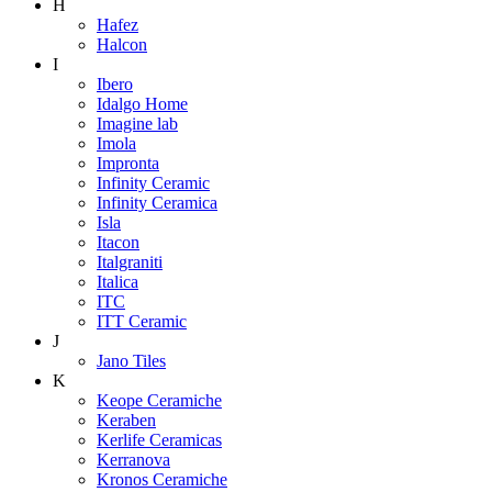
H
Hafez
Halcon
I
Ibero
Idalgo Home
Imagine lab
Imola
Impronta
Infinity Ceramic
Infinity Ceramica
Isla
Itacon
Italgraniti
Italica
ITC
ITT Ceramic
J
Jano Tiles
K
Keope Ceramiche
Keraben
Kerlife Ceramicas
Kerranova
Kronos Ceramiche