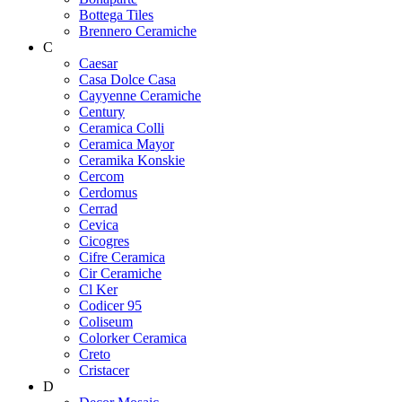
Bottega Tiles
Brennero Ceramiche
C
Caesar
Casa Dolce Casa
Cayyenne Ceramiche
Century
Ceramica Colli
Ceramica Mayor
Ceramika Konskie
Cercom
Cerdomus
Cerrad
Cevica
Cicogres
Cifre Ceramica
Cir Ceramiche
Cl Ker
Codicer 95
Coliseum
Colorker Ceramica
Creto
Cristacer
D