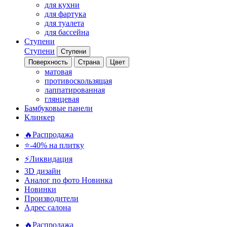
для кухни
для фартука
для туалета
для бассейна
Ступени
Ступени
Ступени
Поверхность
Страна
Цвет
матовая
противоскользящая
лаппатированная
глянцевая
Бамбуковые панели
Клинкер
🔥Распродажа
⭐-40% на плитку
⚡️Ликвидация
3D дизайн
Аналог по фото
Новинка
Новинки
Производители
Адрес салона
🔥Распродажа