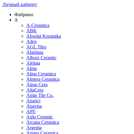
Личный кабинет
Фабрики:
A
A-Ceramica
ABK
Absolut Keramika
Adex
AGL Tiles
Alaplana
Alborz Ceramic
Aleluia
Alma
Alma Ceramica
Almera Ceramica
Alpas Cera
AltaCera
Amin Tile Co.
Aparici
Apavisa
APE
Aqlu Ceramic
Arcana Ceramica
Argenta
Ariana Ceramica