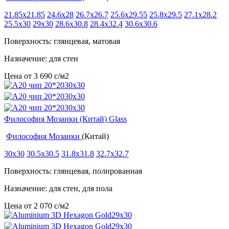
21.85x21.85
24.6x28
26.7x26.7
25.6x29.55
25.8x29.5
27.1x28.2
25.5x30
29x30
28.6x30.8
28.4x32.4
30.6x30.6
Поверхность: глянцевая, матовая
Назначение: для стен
Цена от
3 690
c
/м2
Философия Мозаики (Китай) Glass
Философия Мозаики
(Китай)
30x30
30.5x30.5
31.8x31.8
32.7x32.7
Поверхность: глянцевая, полированная
Назначение: для стен, для пола
Цена от
2 070
c
/м2