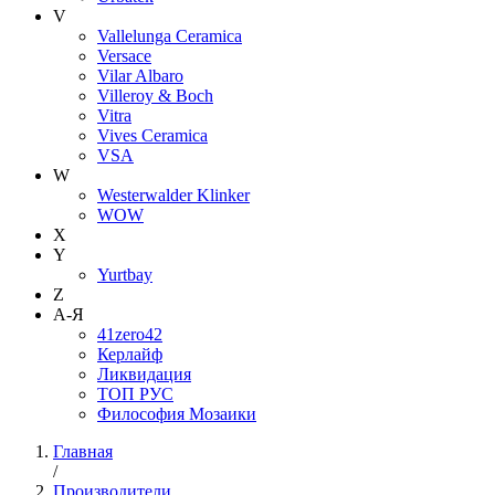
V
Vallelunga Ceramica
Versace
Vilar Albaro
Villeroy & Boch
Vitra
Vives Ceramica
VSA
W
Westerwalder Klinker
WOW
X
Y
Yurtbay
Z
А-Я
41zero42
Керлайф
Ликвидация
ТОП РУС
Философия Мозаики
Главная
/
Производители