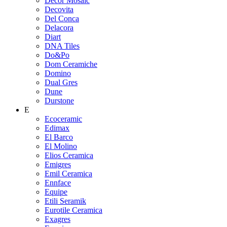
Decor Mosaic
Decovita
Del Conca
Delacora
Diart
DNA Tiles
Do&Po
Dom Ceramiche
Domino
Dual Gres
Dune
Durstone
E
Ecoceramic
Edimax
El Barco
El Molino
Elios Ceramica
Emigres
Emil Ceramica
Ennface
Equipe
Etili Seramik
Eurotile Ceramica
Exagres