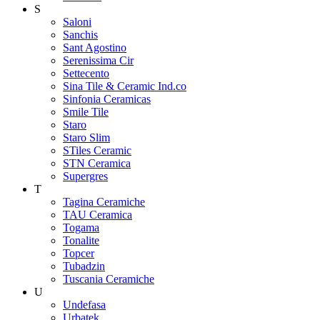
S
Saloni
Sanchis
Sant Agostino
Serenissima Cir
Settecento
Sina Tile & Ceramic Ind.co
Sinfonia Ceramicas
Smile Tile
Staro
Staro Slim
STiles Ceramic
STN Ceramica
Supergres
T
Tagina Ceramiche
TAU Ceramica
Togama
Tonalite
Topcer
Tubadzin
Tuscania Ceramiche
U
Undefasa
Urbatek