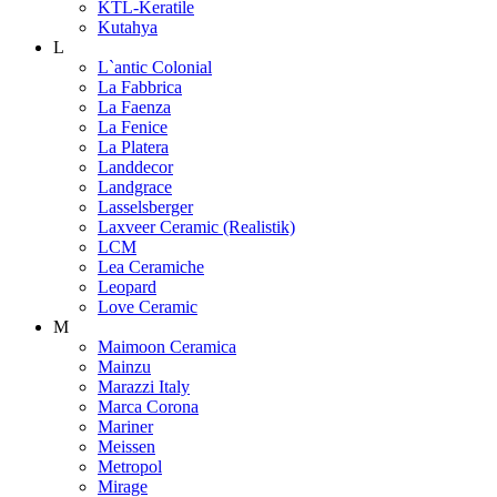
KTL-Keratile
Kutahya
L
L`antic Colonial
La Fabbrica
La Faenza
La Fenice
La Platera
Landdecor
Landgrace
Lasselsberger
Laxveer Ceramic (Realistik)
LCM
Lea Ceramiche
Leopard
Love Ceramic
M
Maimoon Ceramica
Mainzu
Marazzi Italy
Marca Corona
Mariner
Meissen
Metropol
Mirage