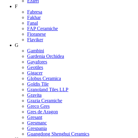
Ezarri
F
Fabresa
Fakhar
Fanal
FAP Ceramiche
Fioranese
Flaviker
G
Gambini
Gardenia Orchidea
Gayafores
Geotiles
Gigacer
Globus Ceramica
Goldis Tile
Granoland Tiles LLP
Gravita
Grazia Ceramiche
Greco Gres
Gres de Aragon
Gresant
Gresmanc
Grespania
Guangdong Shenghui Ceramics