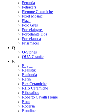
Peronda
Petracers
Piemme Ceramiche
Pixel Mosaic
Plaza
Polo Gres
Porcelaingres
Porcelanite Dos
Porcelanosa
Prissmacer
Q
Q-Stones
QUA Granite
R
Ragno
Realistik
Realonda
Refin
Rex Ceramiche
RHS Ceramiche
Ribesalbes
Roberto Cavalli Home
Roca
Rocersa
Rondine