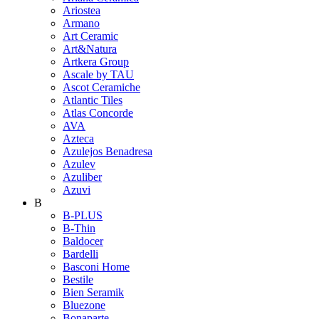
Ariostea
Armano
Art Ceramic
Art&Natura
Artkera Group
Ascale by TAU
Ascot Ceramiche
Atlantic Tiles
Atlas Concorde
AVA
Azteca
Azulejos Benadresa
Azulev
Azuliber
Azuvi
B
B-PLUS
B-Thin
Baldocer
Bardelli
Basconi Home
Bestile
Bien Seramik
Bluezone
Bonaparte