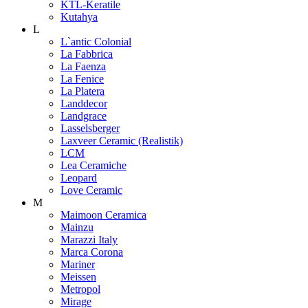
KTL-Keratile
Kutahya
L
L`antic Colonial
La Fabbrica
La Faenza
La Fenice
La Platera
Landdecor
Landgrace
Lasselsberger
Laxveer Ceramic (Realistik)
LCM
Lea Ceramiche
Leopard
Love Ceramic
M
Maimoon Ceramica
Mainzu
Marazzi Italy
Marca Corona
Mariner
Meissen
Metropol
Mirage