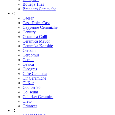
Bottega Tiles
Brennero Ceramiche
C
Caesar
Casa Dolce Casa
Cayyenne Ceramiche
Century
Ceramica Colli
Ceramica Mayor
Ceramika Konskie
Cercom
Cerdomus
Cerrad
Cevica
Cicogres
Cifre Ceramica
Cir Ceramiche
Cl Ker
Codicer 95
Coliseum
Colorker Ceramica
Creto
Cristacer
D