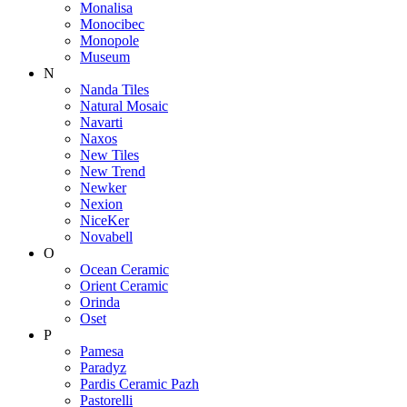
Monalisa
Monocibec
Monopole
Museum
N
Nanda Tiles
Natural Mosaic
Navarti
Naxos
New Tiles
New Trend
Newker
Nexion
NiceKer
Novabell
O
Ocean Ceramic
Orient Ceramic
Orinda
Oset
P
Pamesa
Paradyz
Pardis Ceramic Pazh
Pastorelli