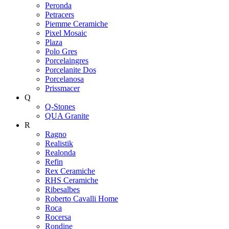
Peronda
Petracers
Piemme Ceramiche
Pixel Mosaic
Plaza
Polo Gres
Porcelaingres
Porcelanite Dos
Porcelanosa
Prissmacer
Q
Q-Stones
QUA Granite
R
Ragno
Realistik
Realonda
Refin
Rex Ceramiche
RHS Ceramiche
Ribesalbes
Roberto Cavalli Home
Roca
Rocersa
Rondine