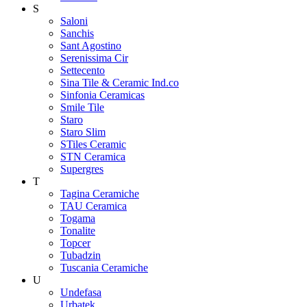
S
Saloni
Sanchis
Sant Agostino
Serenissima Cir
Settecento
Sina Tile & Ceramic Ind.co
Sinfonia Ceramicas
Smile Tile
Staro
Staro Slim
STiles Ceramic
STN Ceramica
Supergres
T
Tagina Ceramiche
TAU Ceramica
Togama
Tonalite
Topcer
Tubadzin
Tuscania Ceramiche
U
Undefasa
Urbatek