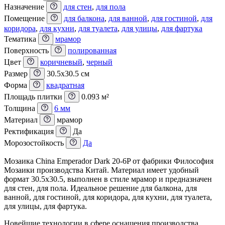
Назначение
для стен
,
для пола
Помещение
для балкона
,
для ванной
,
для гостиной
,
для
коридора
,
для кухни
,
для туалета
,
для улицы
,
для фартука
Тематика
мрамор
Поверхность
полированная
Цвет
коричневый
,
черный
Размер
30.5x30.5 см
Форма
квадратная
Площадь плитки
0.093 м²
Толщина
6 мм
Материал
мрамор
Ректификация
Да
Морозостойкость
Да
Мозаика China Emperador Dark 20-6P от фабрики Философия
Мозаики производства Китай. Материал имеет удобный
формат 30.5x30.5, выполнен в стиле мрамор и предназначен
для стен, для пола. Идеальное решение для балкона, для
ванной, для гостиной, для коридора, для кухни, для туалета,
для улицы, для фартука.
Новейшие технологии в сфере оснащения производства