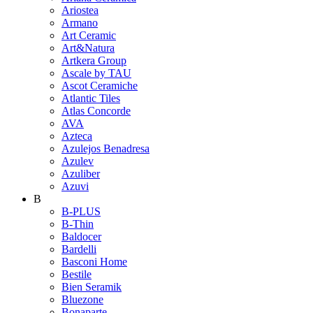
Ariostea
Armano
Art Ceramic
Art&Natura
Artkera Group
Ascale by TAU
Ascot Ceramiche
Atlantic Tiles
Atlas Concorde
AVA
Azteca
Azulejos Benadresa
Azulev
Azuliber
Azuvi
B
B-PLUS
B-Thin
Baldocer
Bardelli
Basconi Home
Bestile
Bien Seramik
Bluezone
Bonaparte