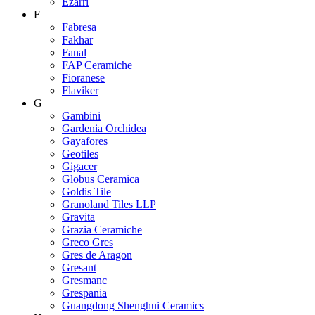
Ezarri
F
Fabresa
Fakhar
Fanal
FAP Ceramiche
Fioranese
Flaviker
G
Gambini
Gardenia Orchidea
Gayafores
Geotiles
Gigacer
Globus Ceramica
Goldis Tile
Granoland Tiles LLP
Gravita
Grazia Ceramiche
Greco Gres
Gres de Aragon
Gresant
Gresmanc
Grespania
Guangdong Shenghui Ceramics