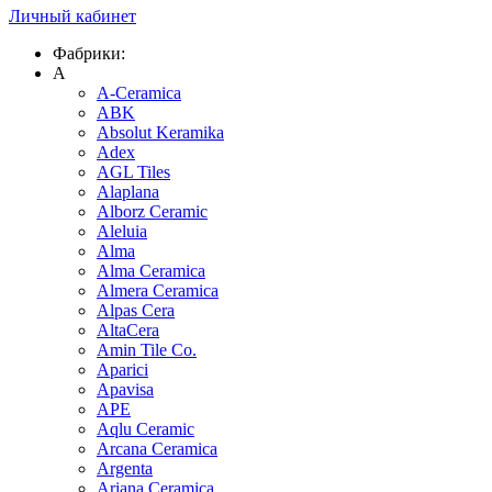
Личный кабинет
Фабрики:
A
A-Ceramica
ABK
Absolut Keramika
Adex
AGL Tiles
Alaplana
Alborz Ceramic
Aleluia
Alma
Alma Ceramica
Almera Ceramica
Alpas Cera
AltaCera
Amin Tile Co.
Aparici
Apavisa
APE
Aqlu Ceramic
Arcana Ceramica
Argenta
Ariana Ceramica