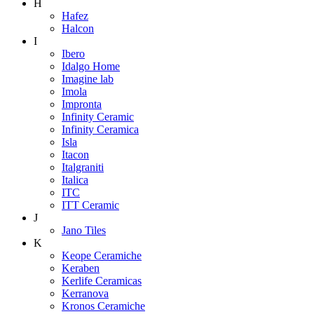
H
Hafez
Halcon
I
Ibero
Idalgo Home
Imagine lab
Imola
Impronta
Infinity Ceramic
Infinity Ceramica
Isla
Itacon
Italgraniti
Italica
ITC
ITT Ceramic
J
Jano Tiles
K
Keope Ceramiche
Keraben
Kerlife Ceramicas
Kerranova
Kronos Ceramiche