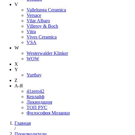
V
Vallelunga Ceramica
Versace
Vilar Albaro
Villeroy & Boch
Vitra
Vives Ceramica
VSA
W
Westerwalder Klinker
WOW
X
Y
Yurtbay
Z
А-Я
41zero42
Керлайф
Ликвидация
ТОП РУС
Философия Мозаики
Главная
/
Производители