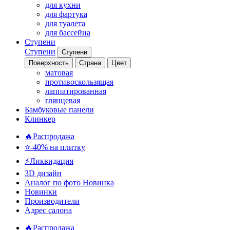
для кухни
для фартука
для туалета
для бассейна
Ступени
Ступени
Ступени
Поверхность
Страна
Цвет
матовая
противоскользящая
лаппатированная
глянцевая
Бамбуковые панели
Клинкер
🔥Распродажа
⭐-40% на плитку
⚡️Ликвидация
3D дизайн
Аналог по фото
Новинка
Новинки
Производители
Адрес салона
🔥Распродажа