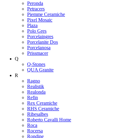
Peronda
Petracers
Piemme Ceramiche
Pixel Mosaic
Plaza
Polo Gres
Porcelaingres
Porcelanite Dos
Porcelanosa
Prissmacer
Q
Q-Stones
QUA Granite
R
Ragno
Realistik
Realonda
Refin
Rex Ceramiche
RHS Ceramiche
Ribesalbes
Roberto Cavalli Home
Roca
Rocersa
Rondine