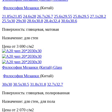
Философия Мозаики
(Китай)
21.85x21.85
24.6x28
26.7x26.7
25.6x29.55
25.8x29.5
27.1x28.2
25.5x30
29x30
28.6x30.8
28.4x32.4
30.6x30.6
Поверхность: глянцевая, матовая
Назначение: для стен
Цена от
3 690
c
/м2
Философия Мозаики (Китай) Glass
Философия Мозаики
(Китай)
30x30
30.5x30.5
31.8x31.8
32.7x32.7
Поверхность: глянцевая, полированная
Назначение: для стен, для пола
Цена от
2 070
c
/м2