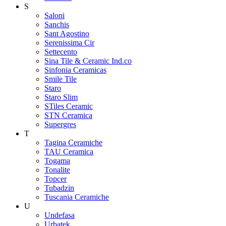
S
Saloni
Sanchis
Sant Agostino
Serenissima Cir
Settecento
Sina Tile & Ceramic Ind.co
Sinfonia Ceramicas
Smile Tile
Staro
Staro Slim
STiles Ceramic
STN Ceramica
Supergres
T
Tagina Ceramiche
TAU Ceramica
Togama
Tonalite
Topcer
Tubadzin
Tuscania Ceramiche
U
Undefasa
Urbatek