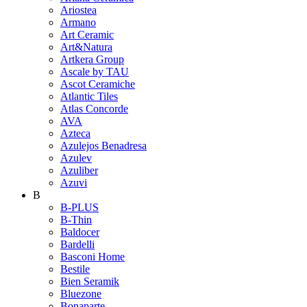
Ariostea
Armano
Art Ceramic
Art&Natura
Artkera Group
Ascale by TAU
Ascot Ceramiche
Atlantic Tiles
Atlas Concorde
AVA
Azteca
Azulejos Benadresa
Azulev
Azuliber
Azuvi
B
B-PLUS
B-Thin
Baldocer
Bardelli
Basconi Home
Bestile
Bien Seramik
Bluezone
Bonaparte