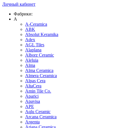
Личный кабинет
Фабрики:
A
A-Ceramica
ABK
Absolut Keramika
Adex
AGL Tiles
Alaplana
Alborz Ceramic
Aleluia
Alma
Alma Ceramica
Almera Ceramica
Alpas Cera
AltaCera
Amin Tile Co.
Aparici
Apavisa
APE
Aqlu Ceramic
Arcana Ceramica
Argenta
Ariana Ceramica