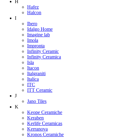
H
Hafez
Halcon
I
Ibero
Idalgo Home
Imagine lab
Imola
Impronta
Infinity Ceramic
Infinity Ceramica
Isla
Itacon
Italgraniti
Italica
ITC
ITT Ceramic
J
Jano Tiles
K
Keope Ceramiche
Keraben
Kerlife Ceramicas
Kerranova
Kronos Ceramiche