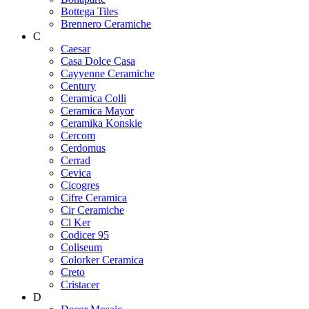
Bottega Tiles
Brennero Ceramiche
C
Caesar
Casa Dolce Casa
Cayyenne Ceramiche
Century
Ceramica Colli
Ceramica Mayor
Ceramika Konskie
Cercom
Cerdomus
Cerrad
Cevica
Cicogres
Cifre Ceramica
Cir Ceramiche
Cl Ker
Codicer 95
Coliseum
Colorker Ceramica
Creto
Cristacer
D