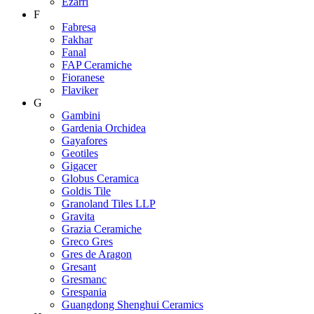
Ezarri
F
Fabresa
Fakhar
Fanal
FAP Ceramiche
Fioranese
Flaviker
G
Gambini
Gardenia Orchidea
Gayafores
Geotiles
Gigacer
Globus Ceramica
Goldis Tile
Granoland Tiles LLP
Gravita
Grazia Ceramiche
Greco Gres
Gres de Aragon
Gresant
Gresmanc
Grespania
Guangdong Shenghui Ceramics