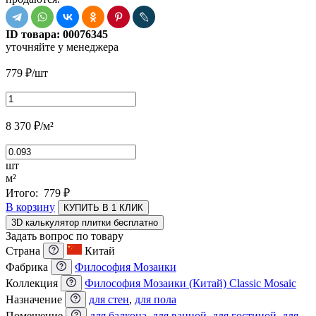
ID товара:
00076345
уточняйте у менеджера
779
₽
/шт
8 370
₽
/м²
шт
м²
Итого:
779
₽
В корзину
КУПИТЬ В 1 КЛИК
3D калькулятор плитки бесплатно
Задать вопрос по товару
Страна
Китай
Фабрика
Философия Мозаики
Коллекция
Философия Мозаики (Китай) Classic Mosaic
Назначение
для стен
,
для пола
Помещение
для балкона
,
для ванной
,
для гостиной
,
для