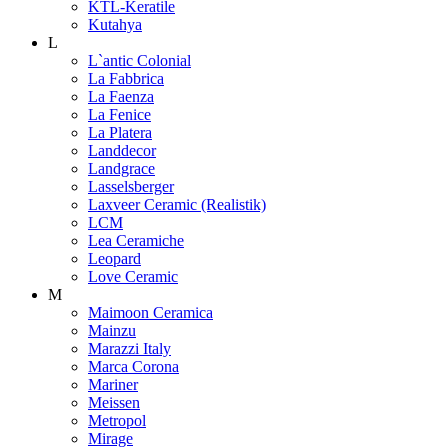
KTL-Keratile
Kutahya
L
L`antic Colonial
La Fabbrica
La Faenza
La Fenice
La Platera
Landdecor
Landgrace
Lasselsberger
Laxveer Ceramic (Realistik)
LCM
Lea Ceramiche
Leopard
Love Ceramic
M
Maimoon Ceramica
Mainzu
Marazzi Italy
Marca Corona
Mariner
Meissen
Metropol
Mirage