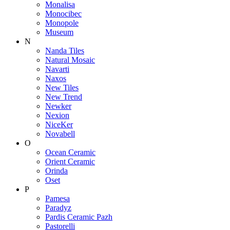
Monalisa
Monocibec
Monopole
Museum
N
Nanda Tiles
Natural Mosaic
Navarti
Naxos
New Tiles
New Trend
Newker
Nexion
NiceKer
Novabell
O
Ocean Ceramic
Orient Ceramic
Orinda
Oset
P
Pamesa
Paradyz
Pardis Ceramic Pazh
Pastorelli