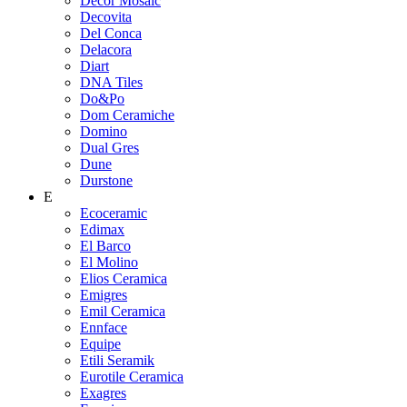
Decor Mosaic
Decovita
Del Conca
Delacora
Diart
DNA Tiles
Do&Po
Dom Ceramiche
Domino
Dual Gres
Dune
Durstone
E
Ecoceramic
Edimax
El Barco
El Molino
Elios Ceramica
Emigres
Emil Ceramica
Ennface
Equipe
Etili Seramik
Eurotile Ceramica
Exagres