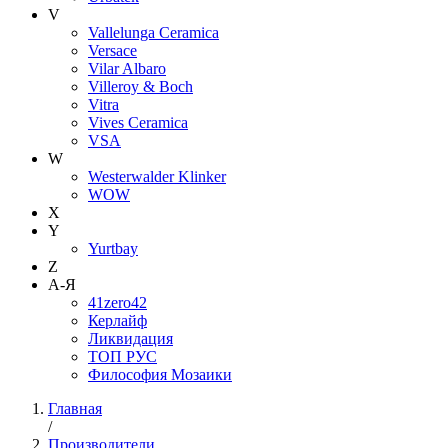
V
Vallelunga Ceramica
Versace
Vilar Albaro
Villeroy & Boch
Vitra
Vives Ceramica
VSA
W
Westerwalder Klinker
WOW
X
Y
Yurtbay
Z
А-Я
41zero42
Керлайф
Ликвидация
ТОП РУС
Философия Мозаики
Главная
/
Производители