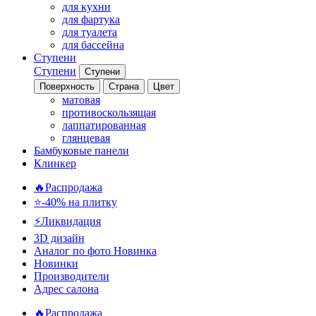
для кухни
для фартука
для туалета
для бассейна
Ступени
Ступени
Ступени
Поверхность
Страна
Цвет
матовая
противоскользящая
лаппатированная
глянцевая
Бамбуковые панели
Клинкер
🔥Распродажа
⭐-40% на плитку
⚡️Ликвидация
3D дизайн
Аналог по фото
Новинка
Новинки
Производители
Адрес салона
🔥Распродажа