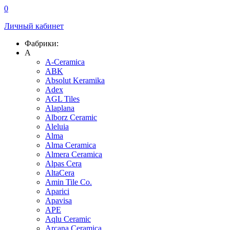
0
Личный кабинет
Фабрики:
A
A-Ceramica
ABK
Absolut Keramika
Adex
AGL Tiles
Alaplana
Alborz Ceramic
Aleluia
Alma
Alma Ceramica
Almera Ceramica
Alpas Cera
AltaCera
Amin Tile Co.
Aparici
Apavisa
APE
Aqlu Ceramic
Arcana Ceramica