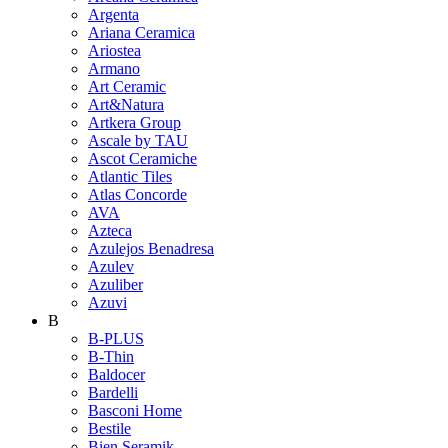
Argenta
Ariana Ceramica
Ariostea
Armano
Art Ceramic
Art&Natura
Artkera Group
Ascale by TAU
Ascot Ceramiche
Atlantic Tiles
Atlas Concorde
AVA
Azteca
Azulejos Benadresa
Azulev
Azuliber
Azuvi
B
B-PLUS
B-Thin
Baldocer
Bardelli
Basconi Home
Bestile
Bien Seramik