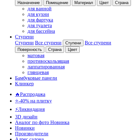
Назначение
Помещение
Материал
Цвет
Страна
для ванной
для кухни
для фартука
для туалета
для бассейна
Ступени
Ступени
Все ступени
Все ступени
Ступени
Поверхность
Страна
Цвет
матовая
противоскользящая
лаппатированная
глянцевая
Бамбуковые панели
Клинкер
🔥Распродажа
⭐-40% на плитку
⚡️Ликвидация
3D дизайн
Аналог по фото
Новинка
Новинки
Производители
Адрес салона