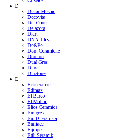
Cristacer
D
Decor Mosaic
Decovita
Del Conca
Delacora
Diart
DNA Tiles
Do&Po
Dom Ceramiche
Domino
Dual Gres
Dune
Durstone
E
Ecoceramic
Edimax
El Barco
El Molino
Elios Ceramica
Emigres
Emil Ceramica
Ennface
Equipe
Etili Seramik