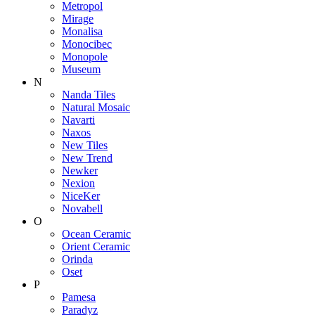
Metropol
Mirage
Monalisa
Monocibec
Monopole
Museum
N
Nanda Tiles
Natural Mosaic
Navarti
Naxos
New Tiles
New Trend
Newker
Nexion
NiceKer
Novabell
O
Ocean Ceramic
Orient Ceramic
Orinda
Oset
P
Pamesa
Paradyz