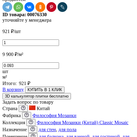
ID товара:
00076330
уточняйте у менеджера
921
₽
/шт
9 900
₽
/м²
шт
м²
Итого:
921
₽
В корзину
КУПИТЬ В 1 КЛИК
3D калькулятор плитки бесплатно
Задать вопрос по товару
Страна
Китай
Фабрика
Философия Мозаики
Коллекция
Философия Мозаики (Китай) Classic Mosaic
Назначение
для стен
,
для пола
Помещение
для балкона
,
для ванной
,
для гостиной
,
для