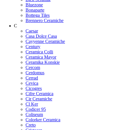
Bluezone
Bonaparte
Bottega Tiles
Brennero Ceramiche
C
Caesar
Casa Dolce Casa
Cayyenne Ceramiche
Century
Ceramica Colli
Ceramica Mayor
Ceramika Konskie
Cercom
Cerdomus
Cerrad
Cevica
Cicogres
Cifre Ceramica
Cir Ceramiche
Cl Ker
Codicer 95
Coliseum
Colorker Ceramica
Creto