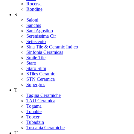
Rocersa
Rondine
S
Saloni
Sanchis
Sant Agostino
Serenissima Cir
Settecento
Sina Tile & Ceramic Ind.co
Sinfonia Ceramicas
Smile Tile
Staro
Staro Slim
STiles Ceramic
STN Ceramica
Supergres
T
Tagina Ceramiche
TAU Ceramica
Togama
Tonalite
Topcer
Tubadzin
Tuscania Ceramiche
U