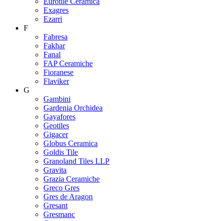
Eurotile Ceramica
Exagres
Ezarri
F
Fabresa
Fakhar
Fanal
FAP Ceramiche
Fioranese
Flaviker
G
Gambini
Gardenia Orchidea
Gayafores
Geotiles
Gigacer
Globus Ceramica
Goldis Tile
Granoland Tiles LLP
Gravita
Grazia Ceramiche
Greco Gres
Gres de Aragon
Gresant
Gresmanc