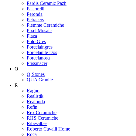
Pardis Ceramic Pazh
Pastorelli
Peronda
Petracers
Piemme Ceramiche
Pixel Mosaic
Plaza
Polo Gres
Porcelaingres
Porcelanite Dos
Porcelanosa
Prissmacer
Q
Q-Stones
QUA Granite
R
Ragno
Realistik
Realonda
Refin
Rex Ceramiche
RHS Ceramiche
Ribesalbes
Roberto Cavalli Home
Roca