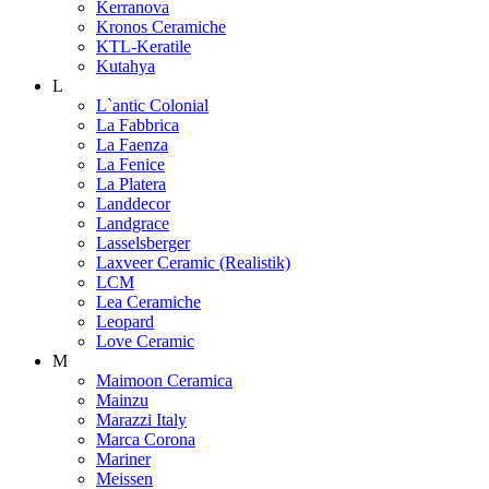
Kerranova
Kronos Ceramiche
KTL-Keratile
Kutahya
L
L`antic Colonial
La Fabbrica
La Faenza
La Fenice
La Platera
Landdecor
Landgrace
Lasselsberger
Laxveer Ceramic (Realistik)
LCM
Lea Ceramiche
Leopard
Love Ceramic
M
Maimoon Ceramica
Mainzu
Marazzi Italy
Marca Corona
Mariner
Meissen