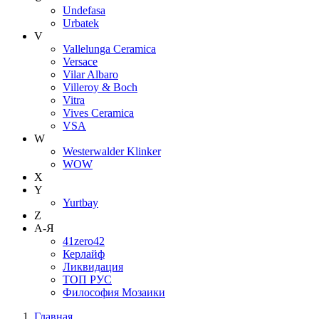
Undefasa
Urbatek
V
Vallelunga Ceramica
Versace
Vilar Albaro
Villeroy & Boch
Vitra
Vives Ceramica
VSA
W
Westerwalder Klinker
WOW
X
Y
Yurtbay
Z
А-Я
41zero42
Керлайф
Ликвидация
ТОП РУС
Философия Мозаики
Главная