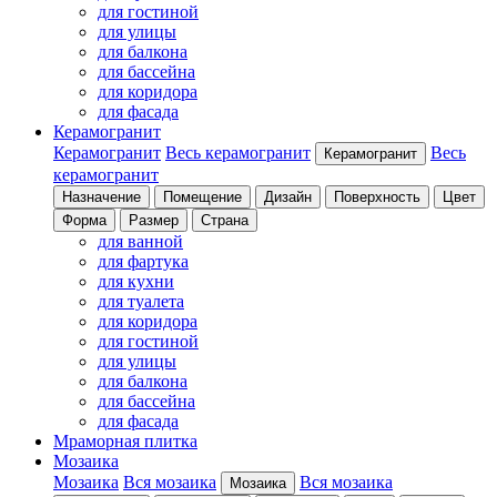
для гостиной
для улицы
для балкона
для бассейна
для коридора
для фасада
Керамогранит
Керамогранит
Весь керамогранит
Весь
Керамогранит
керамогранит
Назначение
Помещение
Дизайн
Поверхность
Цвет
Форма
Размер
Страна
для ванной
для фартука
для кухни
для туалета
для коридора
для гостиной
для улицы
для балкона
для бассейна
для фасада
Мраморная плитка
Мозаика
Мозаика
Вся мозаика
Вся мозаика
Мозаика