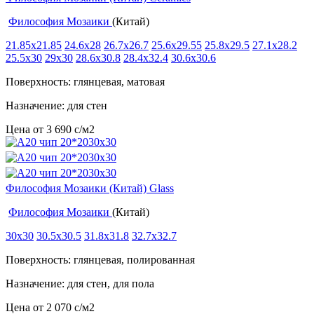
Философия Мозаики
(Китай)
21.85x21.85
24.6x28
26.7x26.7
25.6x29.55
25.8x29.5
27.1x28.2
25.5x30
29x30
28.6x30.8
28.4x32.4
30.6x30.6
Поверхность: глянцевая, матовая
Назначение: для стен
Цена от
3 690
c
/м2
Философия Мозаики (Китай) Glass
Философия Мозаики
(Китай)
30x30
30.5x30.5
31.8x31.8
32.7x32.7
Поверхность: глянцевая, полированная
Назначение: для стен, для пола
Цена от
2 070
c
/м2