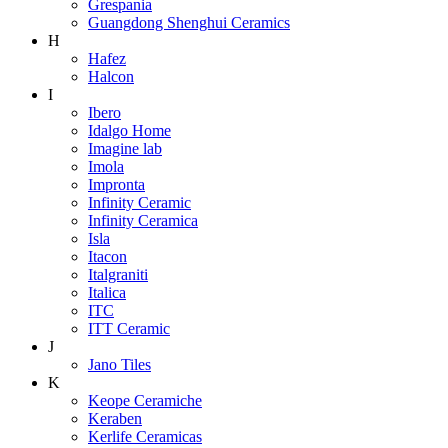
Grespania
Guangdong Shenghui Ceramics
H
Hafez
Halcon
I
Ibero
Idalgo Home
Imagine lab
Imola
Impronta
Infinity Ceramic
Infinity Ceramica
Isla
Itacon
Italgraniti
Italica
ITC
ITT Ceramic
J
Jano Tiles
K
Keope Ceramiche
Keraben
Kerlife Ceramicas