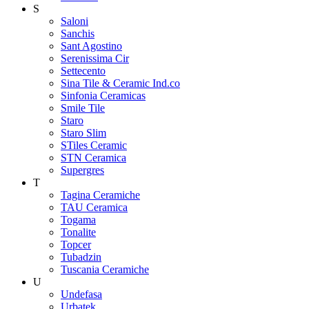
S
Saloni
Sanchis
Sant Agostino
Serenissima Cir
Settecento
Sina Tile & Ceramic Ind.co
Sinfonia Ceramicas
Smile Tile
Staro
Staro Slim
STiles Ceramic
STN Ceramica
Supergres
T
Tagina Ceramiche
TAU Ceramica
Togama
Tonalite
Topcer
Tubadzin
Tuscania Ceramiche
U
Undefasa
Urbatek