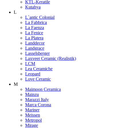
KTL-Keratile
Kutahya
L
L`antic Colonial
La Fabbrica
La Faenza
La Fenice
La Platera
Landdecor
Landgrace
Lasselsberger
Laxveer Ceramic (Realistik)
LCM
Lea Ceramiche
Leopard
Love Ceramic
M
Maimoon Ceramica
Mainzu
Marazzi Italy
Marca Corona
Mariner
Meissen
Metropol
Mirage