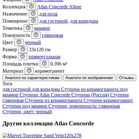
Коллекция
Atlas Concorde Allure
Назначение
для пола
Помещение
для гостиной
,
для коридора
Тематика
мрамор
Поверхность
глянцевая
Цвет
черный
Размер
33x120 см
Форма
прямоугольная
Площадь плитки
0.396 м²
Материал
керамогранит
Аналоги по характеристикам
Аналоги по изображению
Отзывы
Теги
для гостиной
для коридора
Ступени из керамогранита под
мрамор
Ступени Atlas Concorde
Ступени (Россия)
Ступени
глянцевая
Ступени из керамогранита
Ступени керамогранит
Ступени под мрамор
Ступени, поверхность: глянцевая
Ступени, цвет: черный
Другие коллекции Atlas Concorde