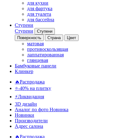
для кухни
для фартука
для туалета
для бассейна
Ступени
Ступени
Ступени
Поверхность
Страна
Цвет
матовая
противоскользящая
лаппатированная
глянцевая
Бамбуковые панели
Клинкер
🔥Распродажа
⭐-40% на плитку
⚡️Ликвидация
3D дизайн
Аналог по фото
Новинка
Новинки
Производители
Адрес салона
🔥Распродажа