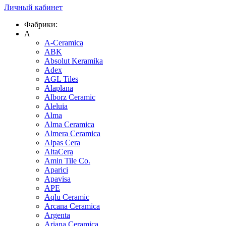
Личный кабинет
Фабрики:
A
A-Ceramica
ABK
Absolut Keramika
Adex
AGL Tiles
Alaplana
Alborz Ceramic
Aleluia
Alma
Alma Ceramica
Almera Ceramica
Alpas Cera
AltaCera
Amin Tile Co.
Aparici
Apavisa
APE
Aqlu Ceramic
Arcana Ceramica
Argenta
Ariana Ceramica