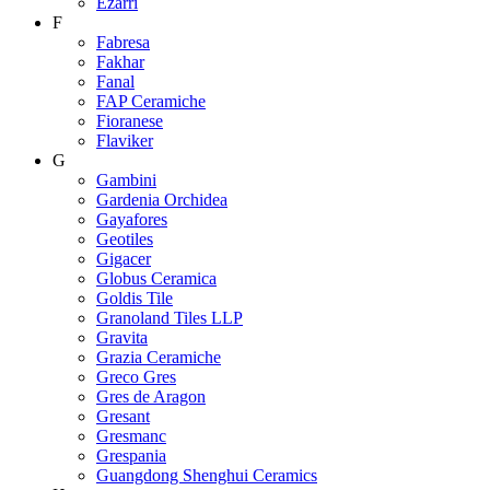
Ezarri
F
Fabresa
Fakhar
Fanal
FAP Ceramiche
Fioranese
Flaviker
G
Gambini
Gardenia Orchidea
Gayafores
Geotiles
Gigacer
Globus Ceramica
Goldis Tile
Granoland Tiles LLP
Gravita
Grazia Ceramiche
Greco Gres
Gres de Aragon
Gresant
Gresmanc
Grespania
Guangdong Shenghui Ceramics