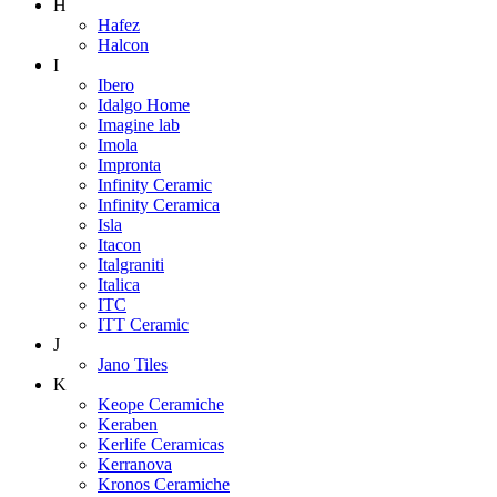
H
Hafez
Halcon
I
Ibero
Idalgo Home
Imagine lab
Imola
Impronta
Infinity Ceramic
Infinity Ceramica
Isla
Itacon
Italgraniti
Italica
ITC
ITT Ceramic
J
Jano Tiles
K
Keope Ceramiche
Keraben
Kerlife Ceramicas
Kerranova
Kronos Ceramiche