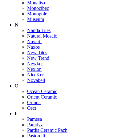
Monalisa
Monocibec
Monopole
Museum
N
Nanda Tiles
Natural Mosaic
Navarti
Naxos
New Tiles
New Trend
Newker
Nexion
NiceKer
Novabell
O
Ocean Ceramic
Orient Ceramic
Orinda
Oset
P
Pamesa
Paradyz
Pardis Ceramic Pazh
Pastorelli