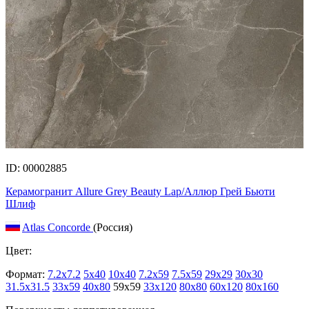
ID: 00002885
Керамогранит Allure Grey Beauty Lap/Аллюр Грей Бьюти
Шлиф
Atlas Concorde
(Россия)
Цвет:
Формат:
7.2x7.2
5x40
10x40
7.2x59
7.5x59
29x29
30x30
31.5x31.5
33x59
40x80
59x59
33x120
80x80
60x120
80x160