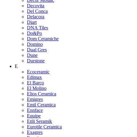
Decor Mosaic
Decovita
Del Conca
Delacora
Diart
DNA Tiles
Do&Po
Dom Ceramiche
Domino
Dual Gres
Dune
Durstone
E
Ecoceramic
Edimax
El Barco
El Molino
Elios Ceramica
Emigres
Emil Ceramica
Ennface
Equipe
Etili Seramik
Eurotile Ceramica
Exagres