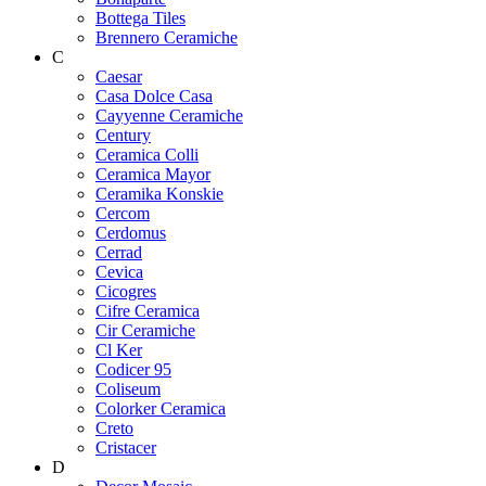
Bottega Tiles
Brennero Ceramiche
C
Caesar
Casa Dolce Casa
Cayyenne Ceramiche
Century
Ceramica Colli
Ceramica Mayor
Ceramika Konskie
Cercom
Cerdomus
Cerrad
Cevica
Cicogres
Cifre Ceramica
Cir Ceramiche
Cl Ker
Codicer 95
Coliseum
Colorker Ceramica
Creto
Cristacer
D