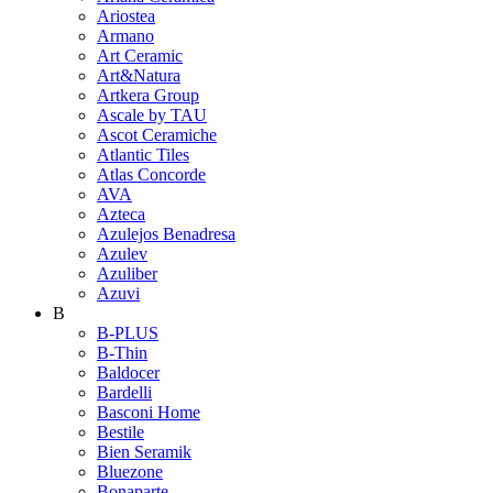
Ariostea
Armano
Art Ceramic
Art&Natura
Artkera Group
Ascale by TAU
Ascot Ceramiche
Atlantic Tiles
Atlas Concorde
AVA
Azteca
Azulejos Benadresa
Azulev
Azuliber
Azuvi
B
B-PLUS
B-Thin
Baldocer
Bardelli
Basconi Home
Bestile
Bien Seramik
Bluezone
Bonaparte