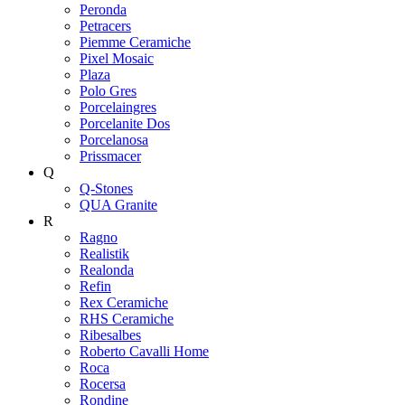
Peronda
Petracers
Piemme Ceramiche
Pixel Mosaic
Plaza
Polo Gres
Porcelaingres
Porcelanite Dos
Porcelanosa
Prissmacer
Q
Q-Stones
QUA Granite
R
Ragno
Realistik
Realonda
Refin
Rex Ceramiche
RHS Ceramiche
Ribesalbes
Roberto Cavalli Home
Roca
Rocersa
Rondine