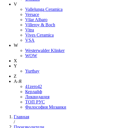
V
Vallelunga Ceramica
Versace
Vilar Albaro
Villeroy & Boch
Vitra
Vives Ceramica
VSA
W
Westerwalder Klinker
WOW
X
Y
Yurtbay
Z
А-Я
41zero42
Керлайф
Ликвидация
ТОП РУС
Философия Мозаики
Главная
/
Производители