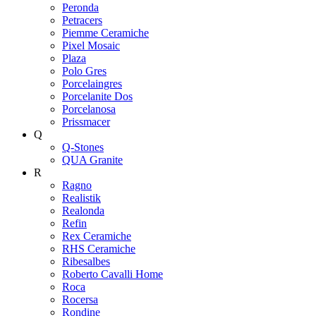
Peronda
Petracers
Piemme Ceramiche
Pixel Mosaic
Plaza
Polo Gres
Porcelaingres
Porcelanite Dos
Porcelanosa
Prissmacer
Q
Q-Stones
QUA Granite
R
Ragno
Realistik
Realonda
Refin
Rex Ceramiche
RHS Ceramiche
Ribesalbes
Roberto Cavalli Home
Roca
Rocersa
Rondine