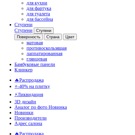
для кухни
для фартука
для туалета
для бассейна
Ступени
Ступени
Ступени
Поверхность
Страна
Цвет
матовая
противоскользящая
лаппатированная
глянцевая
Бамбуковые панели
Клинкер
🔥Распродажа
⭐-40% на плитку
⚡️Ликвидация
3D дизайн
Аналог по фото
Новинка
Новинки
Производители
Адрес салона
🔥Распродажа