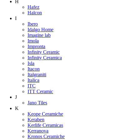
H
Hafez
Halcon
I
Ibero
Idalgo Home
Imagine lab
Imola
Impronta
Infinity Ceramic
Infinity Ceramica
Isla
Itacon
Italgraniti
Italica
ITC
ITT Ceramic
J
Jano Tiles
K
Keope Ceramiche
Keraben
Kerlife Ceramicas
Kerranova
Kronos Ceramiche