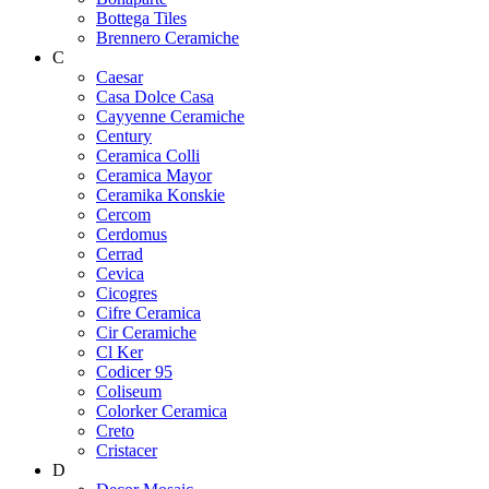
Bottega Tiles
Brennero Ceramiche
C
Caesar
Casa Dolce Casa
Cayyenne Ceramiche
Century
Ceramica Colli
Ceramica Mayor
Ceramika Konskie
Cercom
Cerdomus
Cerrad
Cevica
Cicogres
Cifre Ceramica
Cir Ceramiche
Cl Ker
Codicer 95
Coliseum
Colorker Ceramica
Creto
Cristacer
D