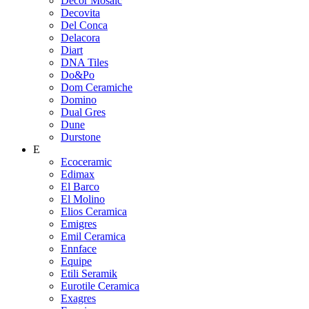
Decor Mosaic
Decovita
Del Conca
Delacora
Diart
DNA Tiles
Do&Po
Dom Ceramiche
Domino
Dual Gres
Dune
Durstone
E
Ecoceramic
Edimax
El Barco
El Molino
Elios Ceramica
Emigres
Emil Ceramica
Ennface
Equipe
Etili Seramik
Eurotile Ceramica
Exagres