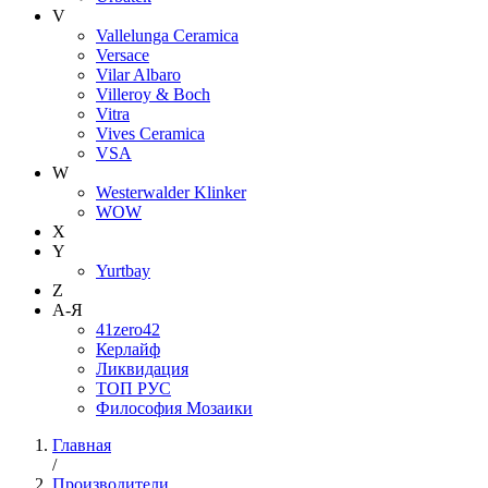
V
Vallelunga Ceramica
Versace
Vilar Albaro
Villeroy & Boch
Vitra
Vives Ceramica
VSA
W
Westerwalder Klinker
WOW
X
Y
Yurtbay
Z
А-Я
41zero42
Керлайф
Ликвидация
ТОП РУС
Философия Мозаики
Главная
/
Производители