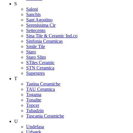
S
Saloni
Sanchis
Sant Agostino
Serenissima Cir
Settecento
Sina Tile & Ceramic Ind.co
Sinfonia Ceramicas
Smile Tile
Staro
Staro Slim
STiles Ceramic
STN Ceramica
Supergres
T
Tagina Ceramiche
TAU Ceramica
Togama
Tonalite
Topcer
Tubadzin
Tuscania Ceramiche
U
Undefasa
Urbatek