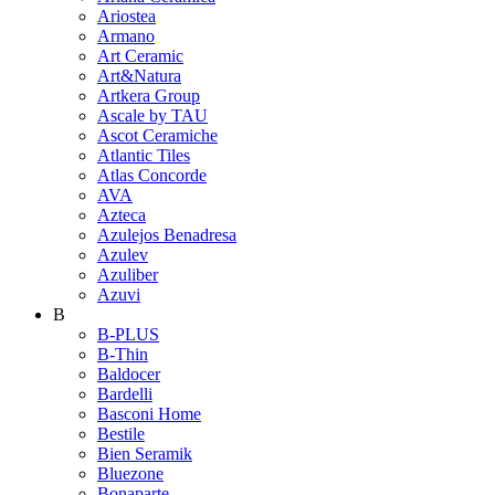
Ariostea
Armano
Art Ceramic
Art&Natura
Artkera Group
Ascale by TAU
Ascot Ceramiche
Atlantic Tiles
Atlas Concorde
AVA
Azteca
Azulejos Benadresa
Azulev
Azuliber
Azuvi
B
B-PLUS
B-Thin
Baldocer
Bardelli
Basconi Home
Bestile
Bien Seramik
Bluezone
Bonaparte