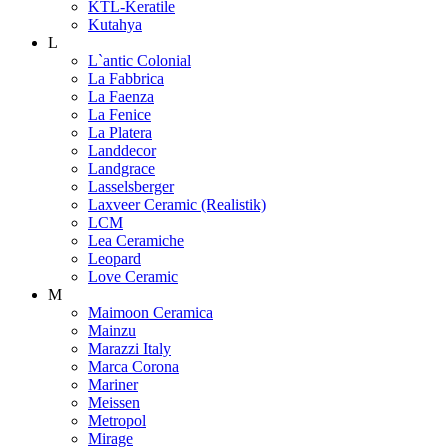
KTL-Keratile
Kutahya
L
L`antic Colonial
La Fabbrica
La Faenza
La Fenice
La Platera
Landdecor
Landgrace
Lasselsberger
Laxveer Ceramic (Realistik)
LCM
Lea Ceramiche
Leopard
Love Ceramic
M
Maimoon Ceramica
Mainzu
Marazzi Italy
Marca Corona
Mariner
Meissen
Metropol
Mirage