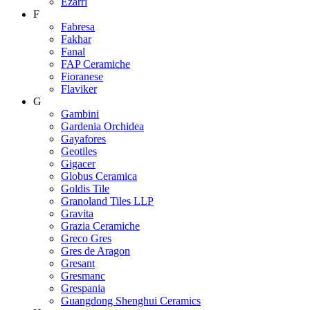
Ezarri
F
Fabresa
Fakhar
Fanal
FAP Ceramiche
Fioranese
Flaviker
G
Gambini
Gardenia Orchidea
Gayafores
Geotiles
Gigacer
Globus Ceramica
Goldis Tile
Granoland Tiles LLP
Gravita
Grazia Ceramiche
Greco Gres
Gres de Aragon
Gresant
Gresmanc
Grespania
Guangdong Shenghui Ceramics