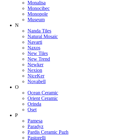
Monalisa
Monocibec
Monopole
Museum
N
Nanda Tiles
Natural Mosaic
Navarti
Naxos
New Tiles
New Trend
Newker
Nexion
NiceKer
Novabell
O
Ocean Ceramic
Orient Ceramic
Orinda
Oset
P
Pamesa
Paradyz
Pardis Ceramic Pazh
Pastorelli