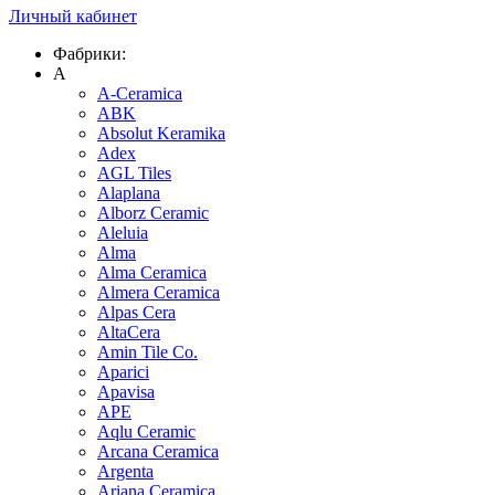
Личный кабинет
Фабрики:
A
A-Ceramica
ABK
Absolut Keramika
Adex
AGL Tiles
Alaplana
Alborz Ceramic
Aleluia
Alma
Alma Ceramica
Almera Ceramica
Alpas Cera
AltaCera
Amin Tile Co.
Aparici
Apavisa
APE
Aqlu Ceramic
Arcana Ceramica
Argenta
Ariana Ceramica