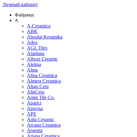
Личный кабинет
Фабрики:
A
A-Ceramica
ABK
Absolut Keramika
Adex
AGL Tiles
Alaplana
Alborz Ceramic
Aleluia
Alma
Alma Ceramica
Almera Ceramica
Alpas Cera
AltaCera
Amin Tile Co.
Aparici
Apavisa
APE
Aqlu Ceramic
Arcana Ceramica
Argenta
Ariana Ceramica