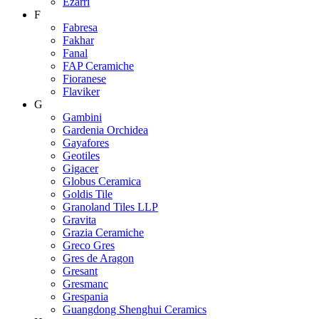
Ezarri
F
Fabresa
Fakhar
Fanal
FAP Ceramiche
Fioranese
Flaviker
G
Gambini
Gardenia Orchidea
Gayafores
Geotiles
Gigacer
Globus Ceramica
Goldis Tile
Granoland Tiles LLP
Gravita
Grazia Ceramiche
Greco Gres
Gres de Aragon
Gresant
Gresmanc
Grespania
Guangdong Shenghui Ceramics