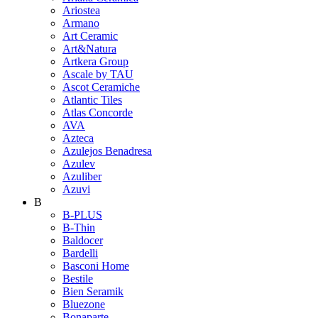
Ariostea
Armano
Art Ceramic
Art&Natura
Artkera Group
Ascale by TAU
Ascot Ceramiche
Atlantic Tiles
Atlas Concorde
AVA
Azteca
Azulejos Benadresa
Azulev
Azuliber
Azuvi
B
B-PLUS
B-Thin
Baldocer
Bardelli
Basconi Home
Bestile
Bien Seramik
Bluezone
Bonaparte