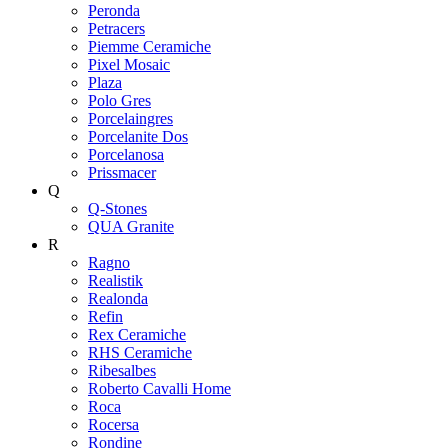
Peronda
Petracers
Piemme Ceramiche
Pixel Mosaic
Plaza
Polo Gres
Porcelaingres
Porcelanite Dos
Porcelanosa
Prissmacer
Q
Q-Stones
QUA Granite
R
Ragno
Realistik
Realonda
Refin
Rex Ceramiche
RHS Ceramiche
Ribesalbes
Roberto Cavalli Home
Roca
Rocersa
Rondine