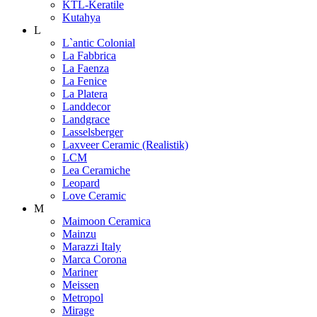
KTL-Keratile
Kutahya
L
L`antic Colonial
La Fabbrica
La Faenza
La Fenice
La Platera
Landdecor
Landgrace
Lasselsberger
Laxveer Ceramic (Realistik)
LCM
Lea Ceramiche
Leopard
Love Ceramic
M
Maimoon Ceramica
Mainzu
Marazzi Italy
Marca Corona
Mariner
Meissen
Metropol
Mirage