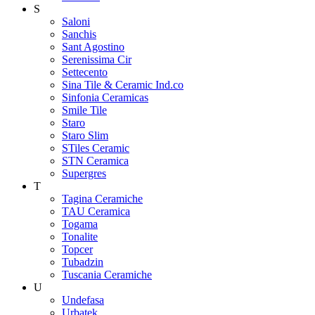
S
Saloni
Sanchis
Sant Agostino
Serenissima Cir
Settecento
Sina Tile & Ceramic Ind.co
Sinfonia Ceramicas
Smile Tile
Staro
Staro Slim
STiles Ceramic
STN Ceramica
Supergres
T
Tagina Ceramiche
TAU Ceramica
Togama
Tonalite
Topcer
Tubadzin
Tuscania Ceramiche
U
Undefasa
Urbatek