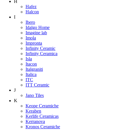
H
Hafez
Halcon
I
Ibero
Idalgo Home
Imagine lab
Imola
Impronta
Infinity Ceramic
Infinity Ceramica
Isla
Itacon
Italgraniti
Italica
ITC
ITT Ceramic
J
Jano Tiles
K
Keope Ceramiche
Keraben
Kerlife Ceramicas
Kerranova
Kronos Ceramiche