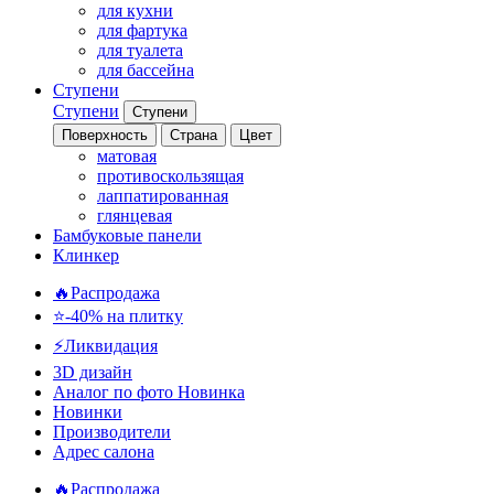
для кухни
для фартука
для туалета
для бассейна
Ступени
Ступени
Ступени
Поверхность
Страна
Цвет
матовая
противоскользящая
лаппатированная
глянцевая
Бамбуковые панели
Клинкер
🔥Распродажа
⭐-40% на плитку
⚡️Ликвидация
3D дизайн
Аналог по фото
Новинка
Новинки
Производители
Адрес салона
🔥Распродажа