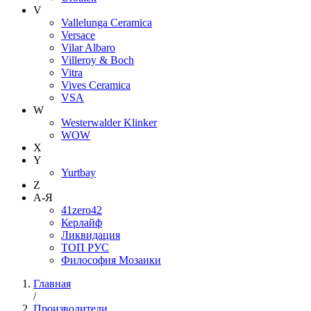
V
Vallelunga Ceramica
Versace
Vilar Albaro
Villeroy & Boch
Vitra
Vives Ceramica
VSA
W
Westerwalder Klinker
WOW
X
Y
Yurtbay
Z
А-Я
41zero42
Керлайф
Ликвидация
ТОП РУС
Философия Мозаики
Главная
/
Производители