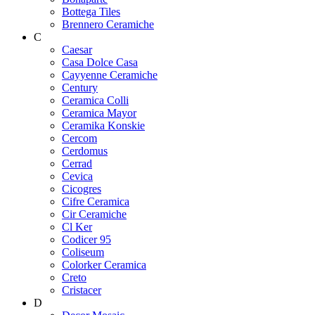
Bottega Tiles
Brennero Ceramiche
C
Caesar
Casa Dolce Casa
Cayyenne Ceramiche
Century
Ceramica Colli
Ceramica Mayor
Ceramika Konskie
Cercom
Cerdomus
Cerrad
Cevica
Cicogres
Cifre Ceramica
Cir Ceramiche
Cl Ker
Codicer 95
Coliseum
Colorker Ceramica
Creto
Cristacer
D