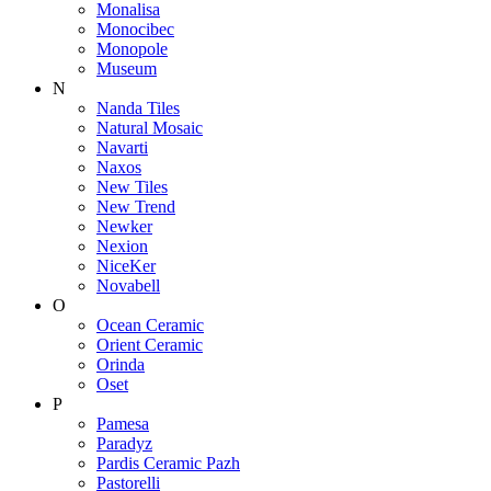
Monalisa
Monocibec
Monopole
Museum
N
Nanda Tiles
Natural Mosaic
Navarti
Naxos
New Tiles
New Trend
Newker
Nexion
NiceKer
Novabell
O
Ocean Ceramic
Orient Ceramic
Orinda
Oset
P
Pamesa
Paradyz
Pardis Ceramic Pazh
Pastorelli