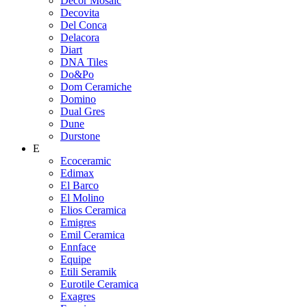
Decor Mosaic
Decovita
Del Conca
Delacora
Diart
DNA Tiles
Do&Po
Dom Ceramiche
Domino
Dual Gres
Dune
Durstone
E
Ecoceramic
Edimax
El Barco
El Molino
Elios Ceramica
Emigres
Emil Ceramica
Ennface
Equipe
Etili Seramik
Eurotile Ceramica
Exagres