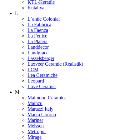
KTL-Keratile
Kutahya
L
L`antic Colonial
La Fabbrica
La Faenza
La Fenice
La Platera
Landdecor
Landgrace
Lasselsberger
Laxveer Ceramic (Realistik)
LCM
Lea Ceramiche
Leopard
Love Ceramic
M
Maimoon Ceramica
Mainzu
Marazzi Italy
Marca Corona
Mariner
Meissen
Metropol
Mirage