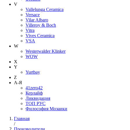
V
Vallelunga Ceramica
Versace
Vilar Albaro
Villeroy & Boch
Vitra
Vives Ceramica
VSA
W
Westerwalder Klinker
WOW
X
Y
Yurtbay
Z
А-Я
41zero42
Керлайф
Ликвидация
ТОП РУС
Философия Мозаики
Главная
/
Производители