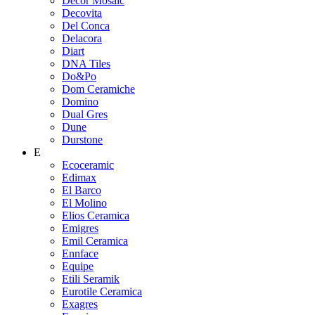
Decor Mosaic
Decovita
Del Conca
Delacora
Diart
DNA Tiles
Do&Po
Dom Ceramiche
Domino
Dual Gres
Dune
Durstone
E
Ecoceramic
Edimax
El Barco
El Molino
Elios Ceramica
Emigres
Emil Ceramica
Ennface
Equipe
Etili Seramik
Eurotile Ceramica
Exagres