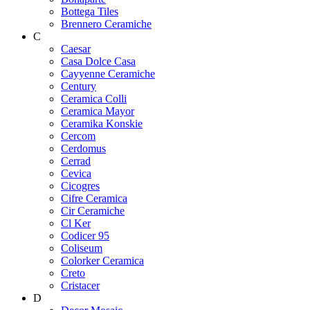
Bottega Tiles
Brennero Ceramiche
C
Caesar
Casa Dolce Casa
Cayyenne Ceramiche
Century
Ceramica Colli
Ceramica Mayor
Ceramika Konskie
Cercom
Cerdomus
Cerrad
Cevica
Cicogres
Cifre Ceramica
Cir Ceramiche
Cl Ker
Codicer 95
Coliseum
Colorker Ceramica
Creto
Cristacer
D