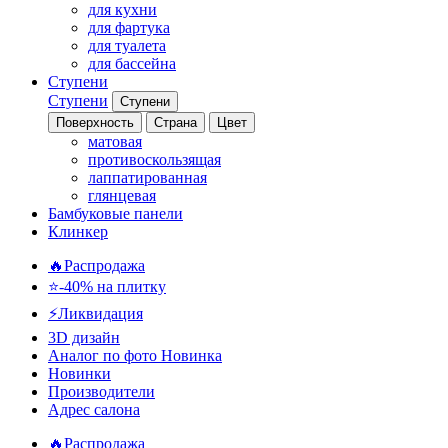
для кухни
для фартука
для туалета
для бассейна
Ступени
Ступени
Ступени
Поверхность
Страна
Цвет
матовая
противоскользящая
лаппатированная
глянцевая
Бамбуковые панели
Клинкер
🔥Распродажа
⭐-40% на плитку
⚡️Ликвидация
3D дизайн
Аналог по фото
Новинка
Новинки
Производители
Адрес салона
🔥Распродажа