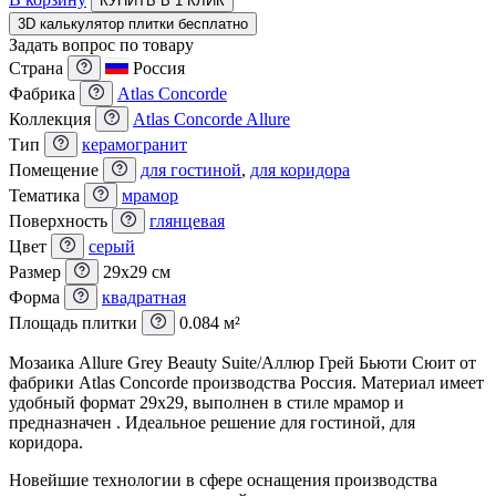
КУПИТЬ В 1 КЛИК
3D калькулятор плитки бесплатно
Задать вопрос по товару
Страна
Россия
Фабрика
Atlas Concorde
Коллекция
Atlas Concorde Allure
Тип
керамогранит
Помещение
для гостиной
,
для коридора
Тематика
мрамор
Поверхность
глянцевая
Цвет
серый
Размер
29x29 см
Форма
квадратная
Площадь плитки
0.084 м²
Мозаика Allure Grey Beauty Suite/Аллюр Грей Бьюти Сюит от
фабрики Atlas Concorde производства Россия. Материал имеет
удобный формат 29x29, выполнен в стиле мрамор и
предназначен . Идеальное решение для гостиной, для
коридора.
Новейшие технологии в сфере оснащения производства