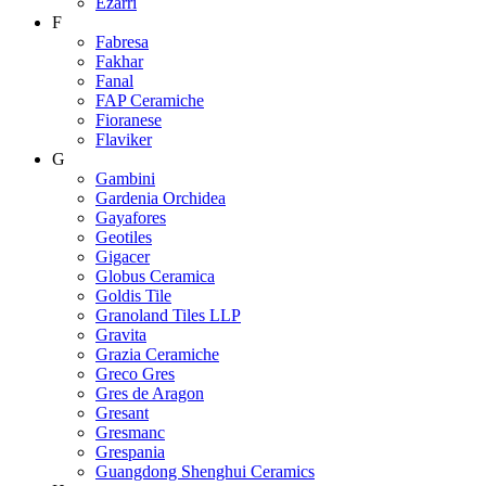
Ezarri
F
Fabresa
Fakhar
Fanal
FAP Ceramiche
Fioranese
Flaviker
G
Gambini
Gardenia Orchidea
Gayafores
Geotiles
Gigacer
Globus Ceramica
Goldis Tile
Granoland Tiles LLP
Gravita
Grazia Ceramiche
Greco Gres
Gres de Aragon
Gresant
Gresmanc
Grespania
Guangdong Shenghui Ceramics