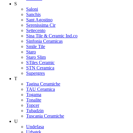
S
Saloni
Sanchis
Sant Agostino
Serenissima Cir
Settecento
Sina Tile & Ceramic Ind.co
Sinfonia Ceramicas
Smile Tile
Staro
Staro Slim
STiles Ceramic
STN Ceramica
Supergres
T
Tagina Ceramiche
TAU Ceramica
Togama
Tonalite
Topcer
Tubadzin
Tuscania Ceramiche
U
Undefasa
Urbatek