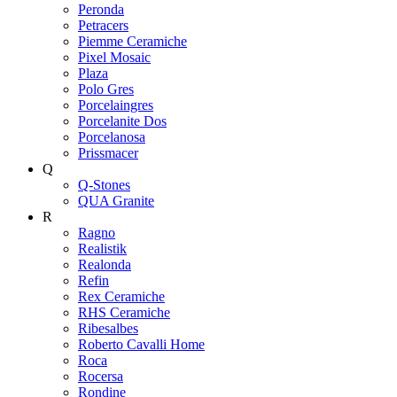
Peronda
Petracers
Piemme Ceramiche
Pixel Mosaic
Plaza
Polo Gres
Porcelaingres
Porcelanite Dos
Porcelanosa
Prissmacer
Q
Q-Stones
QUA Granite
R
Ragno
Realistik
Realonda
Refin
Rex Ceramiche
RHS Ceramiche
Ribesalbes
Roberto Cavalli Home
Roca
Rocersa
Rondine