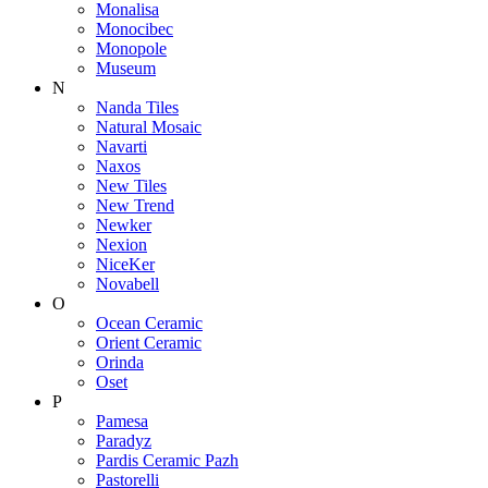
Monalisa
Monocibec
Monopole
Museum
N
Nanda Tiles
Natural Mosaic
Navarti
Naxos
New Tiles
New Trend
Newker
Nexion
NiceKer
Novabell
O
Ocean Ceramic
Orient Ceramic
Orinda
Oset
P
Pamesa
Paradyz
Pardis Ceramic Pazh
Pastorelli