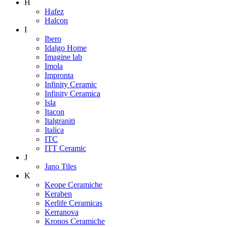
H
Hafez
Halcon
I
Ibero
Idalgo Home
Imagine lab
Imola
Impronta
Infinity Ceramic
Infinity Ceramica
Isla
Itacon
Italgraniti
Italica
ITC
ITT Ceramic
J
Jano Tiles
K
Keope Ceramiche
Keraben
Kerlife Ceramicas
Kerranova
Kronos Ceramiche