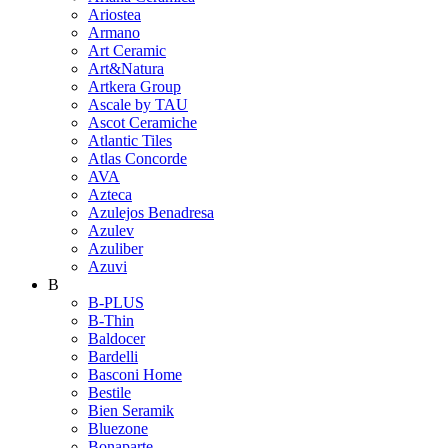
Ariostea
Armano
Art Ceramic
Art&Natura
Artkera Group
Ascale by TAU
Ascot Ceramiche
Atlantic Tiles
Atlas Concorde
AVA
Azteca
Azulejos Benadresa
Azulev
Azuliber
Azuvi
B
B-PLUS
B-Thin
Baldocer
Bardelli
Basconi Home
Bestile
Bien Seramik
Bluezone
Bonaparte