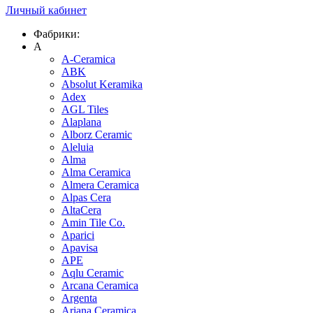
Личный кабинет
Фабрики:
A
A-Ceramica
ABK
Absolut Keramika
Adex
AGL Tiles
Alaplana
Alborz Ceramic
Aleluia
Alma
Alma Ceramica
Almera Ceramica
Alpas Cera
AltaCera
Amin Tile Co.
Aparici
Apavisa
APE
Aqlu Ceramic
Arcana Ceramica
Argenta
Ariana Ceramica