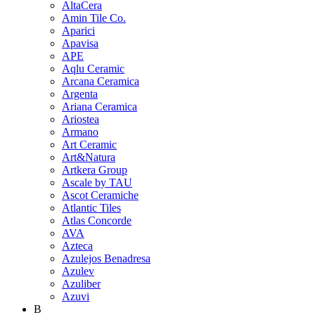
AltaCera
Amin Tile Co.
Aparici
Apavisa
APE
Aqlu Ceramic
Arcana Ceramica
Argenta
Ariana Ceramica
Ariostea
Armano
Art Ceramic
Art&Natura
Artkera Group
Ascale by TAU
Ascot Ceramiche
Atlantic Tiles
Atlas Concorde
AVA
Azteca
Azulejos Benadresa
Azulev
Azuliber
Azuvi
B