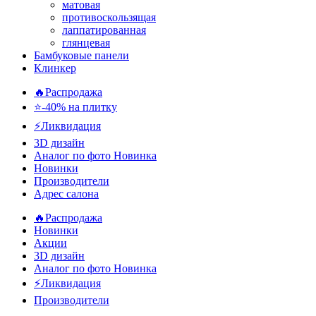
матовая
противоскользящая
лаппатированная
глянцевая
Бамбуковые панели
Клинкер
🔥Распродажа
⭐-40% на плитку
⚡️Ликвидация
3D дизайн
Аналог по фото
Новинка
Новинки
Производители
Адрес салона
🔥Распродажа
Новинки
Акции
3D дизайн
Аналог по фото
Новинка
⚡Ликвидация
Производители