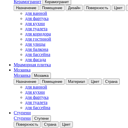
Керамогранит
Керамогранит
Назначение
Помещение
Дизайн
Поверхность
Цвет
для ванной
для фартука
для кухни
для туалета
для коридора
для гостиной
для улицы
для балкона
для бассейна
для фасада
Мраморная плитка
Мозаика
Мозаика
Мозаика
Назначение
Помещение
Материал
Цвет
Страна
для ванной
для кухни
для фартука
для туалета
для бассейна
Ступени
Ступени
Ступени
Поверхность
Страна
Цвет