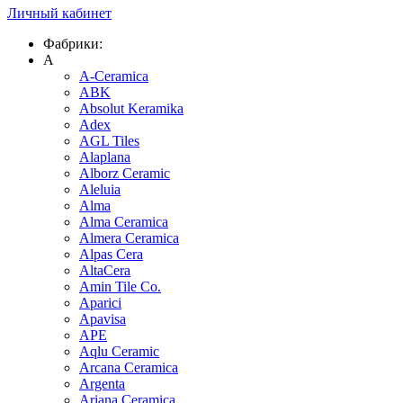
Личный кабинет
Фабрики:
A
A-Ceramica
ABK
Absolut Keramika
Adex
AGL Tiles
Alaplana
Alborz Ceramic
Aleluia
Alma
Alma Ceramica
Almera Ceramica
Alpas Cera
AltaCera
Amin Tile Co.
Aparici
Apavisa
APE
Aqlu Ceramic
Arcana Ceramica
Argenta
Ariana Ceramica