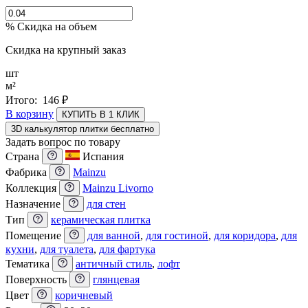
% Скидка на объем
Скидка на крупный заказ
шт
м²
Итого:
146
₽
В корзину
КУПИТЬ В 1 КЛИК
3D калькулятор плитки бесплатно
Задать вопрос по товару
Страна
Испания
Фабрика
Mainzu
Коллекция
Mainzu Livorno
Назначение
для стен
Тип
керамическая плитка
Помещение
для ванной
,
для гостиной
,
для коридора
,
для
кухни
,
для туалета
,
для фартука
Тематика
античный стиль
,
лофт
Поверхность
глянцевая
Цвет
коричневый