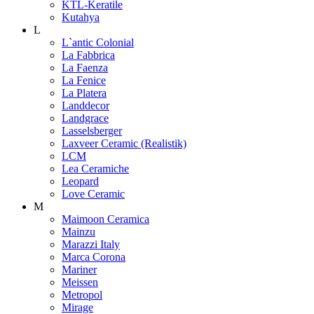
KTL-Keratile
Kutahya
L
L`antic Colonial
La Fabbrica
La Faenza
La Fenice
La Platera
Landdecor
Landgrace
Lasselsberger
Laxveer Ceramic (Realistik)
LCM
Lea Ceramiche
Leopard
Love Ceramic
M
Maimoon Ceramica
Mainzu
Marazzi Italy
Marca Corona
Mariner
Meissen
Metropol
Mirage