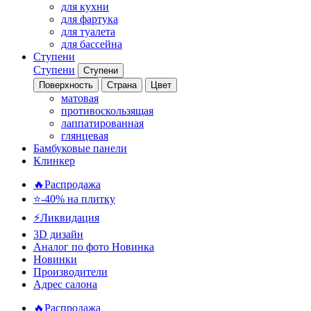
для кухни
для фартука
для туалета
для бассейна
Ступени
Ступени
Ступени
Поверхность
Страна
Цвет
матовая
противоскользящая
лаппатированная
глянцевая
Бамбуковые панели
Клинкер
🔥Распродажа
⭐-40% на плитку
⚡️Ликвидация
3D дизайн
Аналог по фото
Новинка
Новинки
Производители
Адрес салона
🔥Распродажа