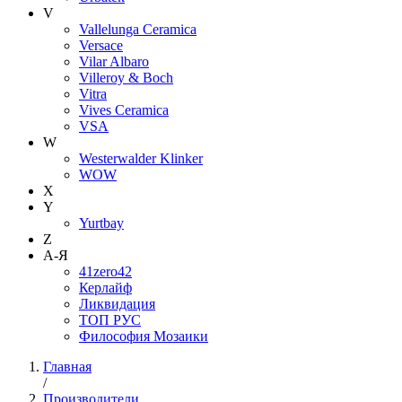
V
Vallelunga Ceramica
Versace
Vilar Albaro
Villeroy & Boch
Vitra
Vives Ceramica
VSA
W
Westerwalder Klinker
WOW
X
Y
Yurtbay
Z
А-Я
41zero42
Керлайф
Ликвидация
ТОП РУС
Философия Мозаики
Главная
/
Производители