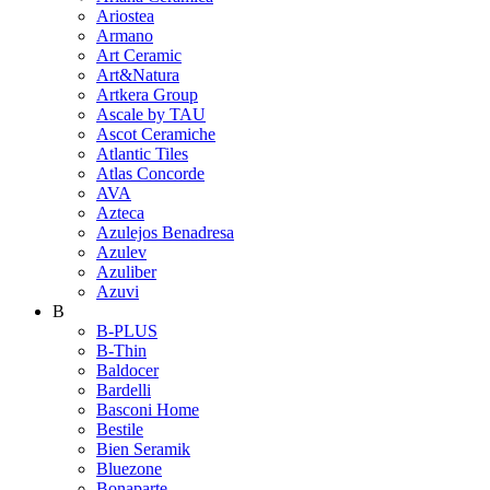
Ariostea
Armano
Art Ceramic
Art&Natura
Artkera Group
Ascale by TAU
Ascot Ceramiche
Atlantic Tiles
Atlas Concorde
AVA
Azteca
Azulejos Benadresa
Azulev
Azuliber
Azuvi
B
B-PLUS
B-Thin
Baldocer
Bardelli
Basconi Home
Bestile
Bien Seramik
Bluezone
Bonaparte