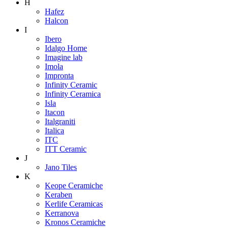
H
Hafez
Halcon
I
Ibero
Idalgo Home
Imagine lab
Imola
Impronta
Infinity Ceramic
Infinity Ceramica
Isla
Itacon
Italgraniti
Italica
ITC
ITT Ceramic
J
Jano Tiles
K
Keope Ceramiche
Keraben
Kerlife Ceramicas
Kerranova
Kronos Ceramiche