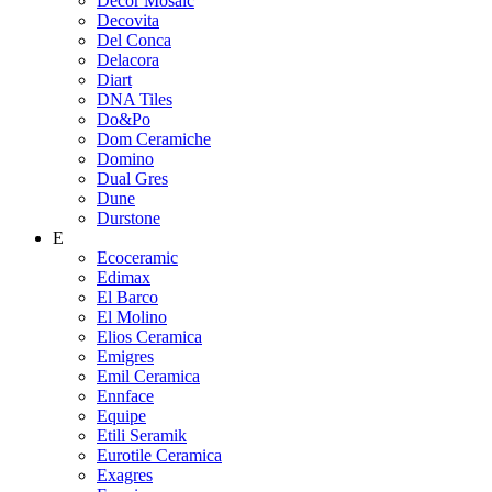
Decor Mosaic
Decovita
Del Conca
Delacora
Diart
DNA Tiles
Do&Po
Dom Ceramiche
Domino
Dual Gres
Dune
Durstone
E
Ecoceramic
Edimax
El Barco
El Molino
Elios Ceramica
Emigres
Emil Ceramica
Ennface
Equipe
Etili Seramik
Eurotile Ceramica
Exagres