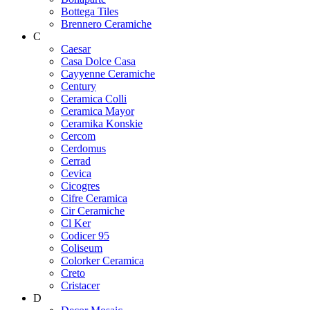
Bottega Tiles
Brennero Ceramiche
C
Caesar
Casa Dolce Casa
Cayyenne Ceramiche
Century
Ceramica Colli
Ceramica Mayor
Ceramika Konskie
Cercom
Cerdomus
Cerrad
Cevica
Cicogres
Cifre Ceramica
Cir Ceramiche
Cl Ker
Codicer 95
Coliseum
Colorker Ceramica
Creto
Cristacer
D