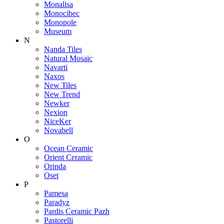
Monalisa
Monocibec
Monopole
Museum
N
Nanda Tiles
Natural Mosaic
Navarti
Naxos
New Tiles
New Trend
Newker
Nexion
NiceKer
Novabell
O
Ocean Ceramic
Orient Ceramic
Orinda
Oset
P
Pamesa
Paradyz
Pardis Ceramic Pazh
Pastorelli