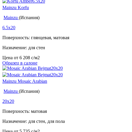
Mainzu Korfu
Mainzu
(Испания)
6.5x20
Поверхность: глянцевая, матовая
Назначение: для стен
Цена от
6 208
c
/м2
Образец в салоне
Mainzu Mosaic Arabian
Mainzu
(Испания)
20x20
Поверхность: матовая
Назначение: для стен, для пола
Цена от
5 735
c
/м2