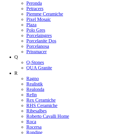
Peronda
Petracers
Piemme Ceramiche
Pixel Mosaic
Plaza
Polo Gres
Porcelaingres
Porcelanite Dos
Porcelanosa
Prissmacer
Q
Q-Stones
QUA Granite
R
Ragno
Realistik
Realonda
Refin
Rex Ceramiche
RHS Ceramiche
Ribesalbes
Roberto Cavalli Home
Roca
Rocersa
Rondine