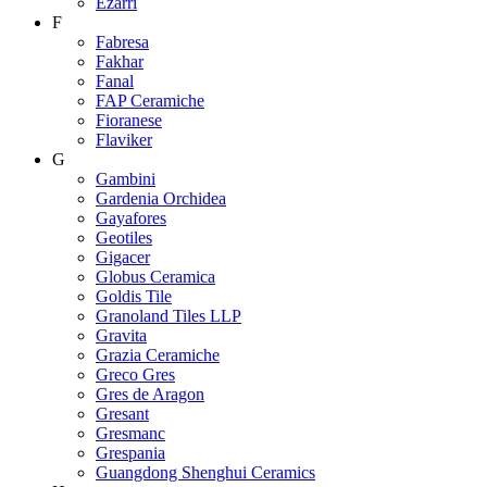
Ezarri
F
Fabresa
Fakhar
Fanal
FAP Ceramiche
Fioranese
Flaviker
G
Gambini
Gardenia Orchidea
Gayafores
Geotiles
Gigacer
Globus Ceramica
Goldis Tile
Granoland Tiles LLP
Gravita
Grazia Ceramiche
Greco Gres
Gres de Aragon
Gresant
Gresmanc
Grespania
Guangdong Shenghui Ceramics