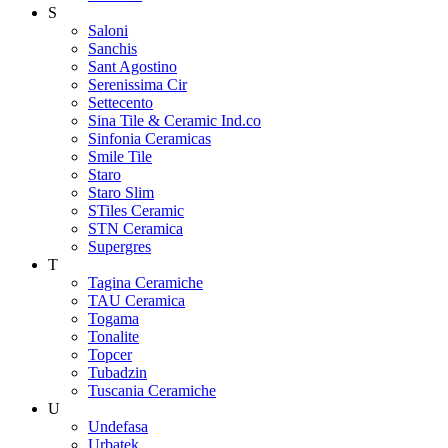
S
Saloni
Sanchis
Sant Agostino
Serenissima Cir
Settecento
Sina Tile & Ceramic Ind.co
Sinfonia Ceramicas
Smile Tile
Staro
Staro Slim
STiles Ceramic
STN Ceramica
Supergres
T
Tagina Ceramiche
TAU Ceramica
Togama
Tonalite
Topcer
Tubadzin
Tuscania Ceramiche
U
Undefasa
Urbatek