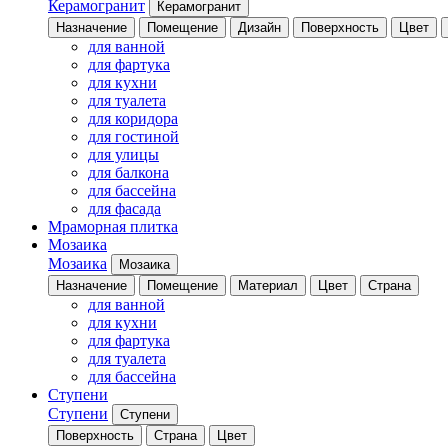
Керамогранит
Керамогранит
Назначение
Помещение
Дизайн
Поверхность
Цвет
для ванной
для фартука
для кухни
для туалета
для коридора
для гостиной
для улицы
для балкона
для бассейна
для фасада
Мраморная плитка
Мозаика
Мозаика
Мозаика
Назначение
Помещение
Материал
Цвет
Страна
для ванной
для кухни
для фартука
для туалета
для бассейна
Ступени
Ступени
Ступени
Поверхность
Страна
Цвет