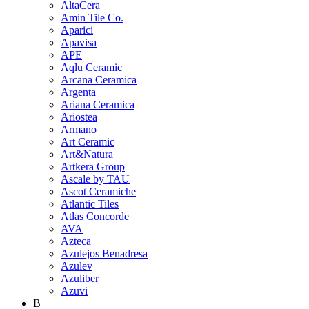
AltaCera
Amin Tile Co.
Aparici
Apavisa
APE
Aqlu Ceramic
Arcana Ceramica
Argenta
Ariana Ceramica
Ariostea
Armano
Art Ceramic
Art&Natura
Artkera Group
Ascale by TAU
Ascot Ceramiche
Atlantic Tiles
Atlas Concorde
AVA
Azteca
Azulejos Benadresa
Azulev
Azuliber
Azuvi
B