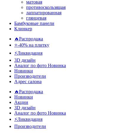
матовая
противоскользящая
лаппатированная
глянцевая
Бамбуковые панели
Клинкер
🔥Распродажа
⭐-40% на плитку
⚡️Ликвидация
3D дизайн
Аналог по фото
Новинка
Новинки
Производители
Адрес салона
🔥Распродажа
Новинки
Акции
3D дизайн
Аналог по фото
Новинка
⚡Ликвидация
Производители