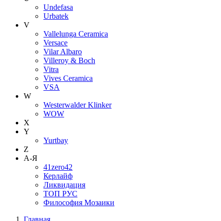
Undefasa
Urbatek
V
Vallelunga Ceramica
Versace
Vilar Albaro
Villeroy & Boch
Vitra
Vives Ceramica
VSA
W
Westerwalder Klinker
WOW
X
Y
Yurtbay
Z
А-Я
41zero42
Керлайф
Ликвидация
ТОП РУС
Философия Мозаики
Главная