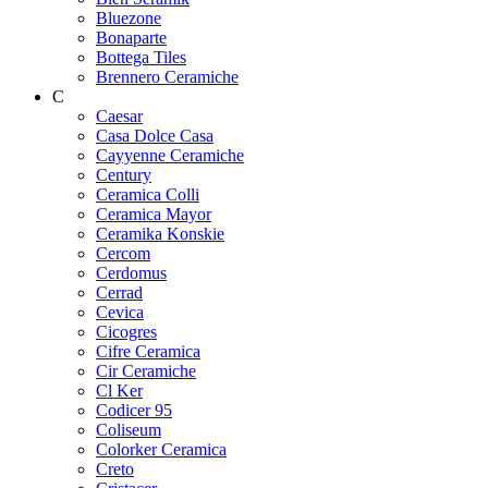
Bluezone
Bonaparte
Bottega Tiles
Brennero Ceramiche
C
Caesar
Casa Dolce Casa
Cayyenne Ceramiche
Century
Ceramica Colli
Ceramica Mayor
Ceramika Konskie
Cercom
Cerdomus
Cerrad
Cevica
Cicogres
Cifre Ceramica
Cir Ceramiche
Cl Ker
Codicer 95
Coliseum
Colorker Ceramica
Creto