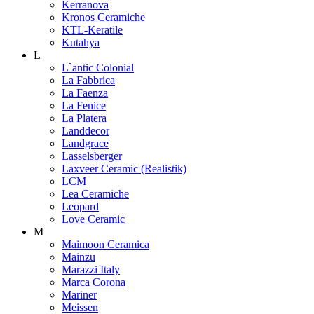
Kerranova
Kronos Ceramiche
KTL-Keratile
Kutahya
L
L`antic Colonial
La Fabbrica
La Faenza
La Fenice
La Platera
Landdecor
Landgrace
Lasselsberger
Laxveer Ceramic (Realistik)
LCM
Lea Ceramiche
Leopard
Love Ceramic
M
Maimoon Ceramica
Mainzu
Marazzi Italy
Marca Corona
Mariner
Meissen