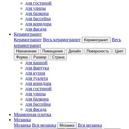
для гостиной
для улицы
для балкона
для бассейна
для коридора
для фасада
Керамогранит
Керамогранит
Весь керамогранит
Весь
Керамогранит
керамогранит
Назначение
Помещение
Дизайн
Поверхность
Цвет
Форма
Размер
Страна
для ванной
для фартука
для кухни
для туалета
для коридора
для гостиной
для улицы
для балкона
для бассейна
для фасада
Мраморная плитка
Мозаика
Мозаика
Вся мозаика
Вся мозаика
Мозаика