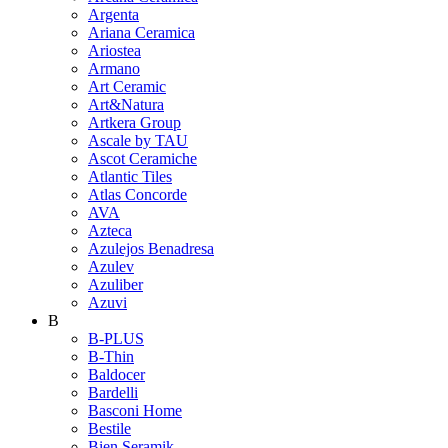
Argenta
Ariana Ceramica
Ariostea
Armano
Art Ceramic
Art&Natura
Artkera Group
Ascale by TAU
Ascot Ceramiche
Atlantic Tiles
Atlas Concorde
AVA
Azteca
Azulejos Benadresa
Azulev
Azuliber
Azuvi
B
B-PLUS
B-Thin
Baldocer
Bardelli
Basconi Home
Bestile
Bien Seramik