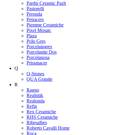
Pardis Ceramic Pazh
Pastorelli
Peronda
Petracers
Piemme Ceramiche
Pixel Mosaic
Plaza
Polo Gres
Porcelaingres
Porcelanite Dos
Porcelanosa
Prissmacer
Q
Q-Stones
QUA Granite
R
Ragno
Realistik
Realonda
Refin
Rex Ceramiche
RHS Ceramiche
Ribesalbes
Roberto Cavalli Home
Roca