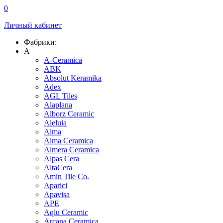
0
Личный кабинет
Фабрики:
A
A-Ceramica
ABK
Absolut Keramika
Adex
AGL Tiles
Alaplana
Alborz Ceramic
Aleluia
Alma
Alma Ceramica
Almera Ceramica
Alpas Cera
AltaCera
Amin Tile Co.
Aparici
Apavisa
APE
Aqlu Ceramic
Arcana Ceramica