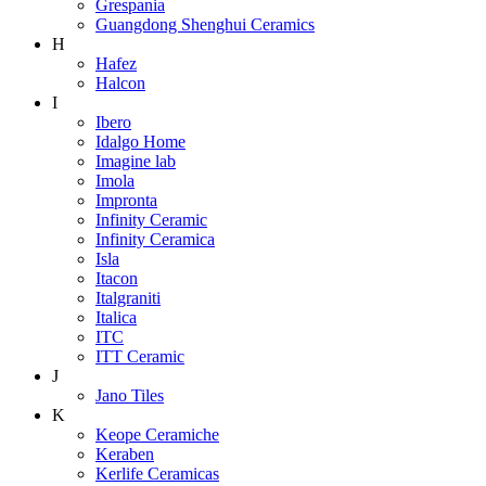
Grespania
Guangdong Shenghui Ceramics
H
Hafez
Halcon
I
Ibero
Idalgo Home
Imagine lab
Imola
Impronta
Infinity Ceramic
Infinity Ceramica
Isla
Itacon
Italgraniti
Italica
ITC
ITT Ceramic
J
Jano Tiles
K
Keope Ceramiche
Keraben
Kerlife Ceramicas