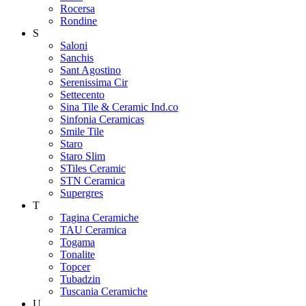
Rocersa
Rondine
S
Saloni
Sanchis
Sant Agostino
Serenissima Cir
Settecento
Sina Tile & Ceramic Ind.co
Sinfonia Ceramicas
Smile Tile
Staro
Staro Slim
STiles Ceramic
STN Ceramica
Supergres
T
Tagina Ceramiche
TAU Ceramica
Togama
Tonalite
Topcer
Tubadzin
Tuscania Ceramiche
U