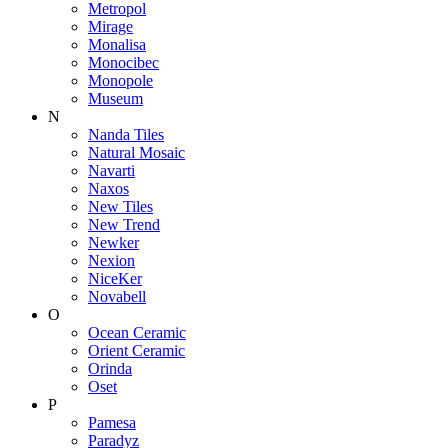
Metropol
Mirage
Monalisa
Monocibec
Monopole
Museum
N
Nanda Tiles
Natural Mosaic
Navarti
Naxos
New Tiles
New Trend
Newker
Nexion
NiceKer
Novabell
O
Ocean Ceramic
Orient Ceramic
Orinda
Oset
P
Pamesa
Paradyz