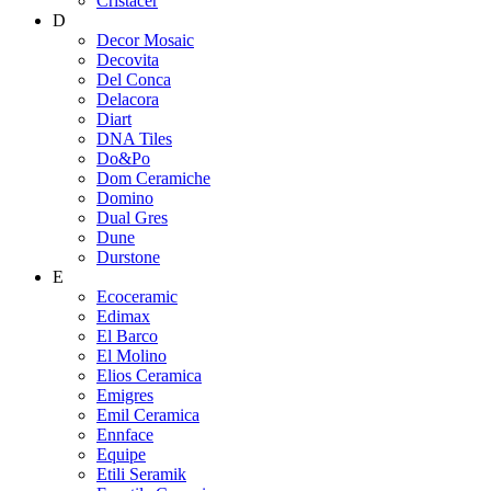
Cristacer
D
Decor Mosaic
Decovita
Del Conca
Delacora
Diart
DNA Tiles
Do&Po
Dom Ceramiche
Domino
Dual Gres
Dune
Durstone
E
Ecoceramic
Edimax
El Barco
El Molino
Elios Ceramica
Emigres
Emil Ceramica
Ennface
Equipe
Etili Seramik