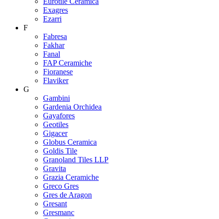
Eurotile Ceramica
Exagres
Ezarri
F
Fabresa
Fakhar
Fanal
FAP Ceramiche
Fioranese
Flaviker
G
Gambini
Gardenia Orchidea
Gayafores
Geotiles
Gigacer
Globus Ceramica
Goldis Tile
Granoland Tiles LLP
Gravita
Grazia Ceramiche
Greco Gres
Gres de Aragon
Gresant
Gresmanc