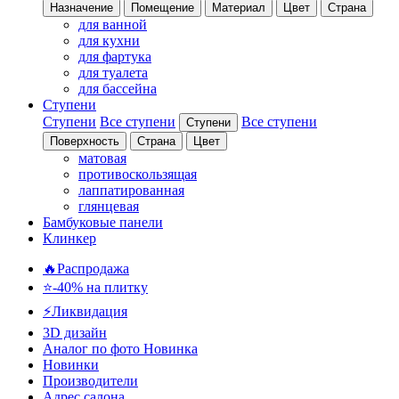
Назначение
Помещение
Материал
Цвет
Страна
для ванной
для кухни
для фартука
для туалета
для бассейна
Ступени
Ступени
Все ступени
Все ступени
Ступени
Поверхность
Страна
Цвет
матовая
противоскользящая
лаппатированная
глянцевая
Бамбуковые панели
Клинкер
🔥Распродажа
⭐-40% на плитку
⚡️Ликвидация
3D дизайн
Аналог по фото
Новинка
Новинки
Производители
Адрес салона