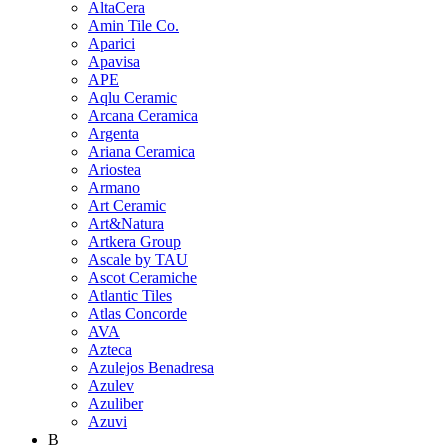
AltaCera
Amin Tile Co.
Aparici
Apavisa
APE
Aqlu Ceramic
Arcana Ceramica
Argenta
Ariana Ceramica
Ariostea
Armano
Art Ceramic
Art&Natura
Artkera Group
Ascale by TAU
Ascot Ceramiche
Atlantic Tiles
Atlas Concorde
AVA
Azteca
Azulejos Benadresa
Azulev
Azuliber
Azuvi
B