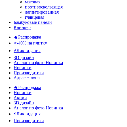
матовая
противоскользящая
лаппатированная
глянцевая
Бамбуковые панели
Клинкер
🔥Распродажа
⭐-40% на плитку
⚡️Ликвидация
3D дизайн
Аналог по фото
Новинка
Новинки
Производители
Адрес салона
🔥Распродажа
Новинки
Акции
3D дизайн
Аналог по фото
Новинка
⚡Ликвидация
Производители