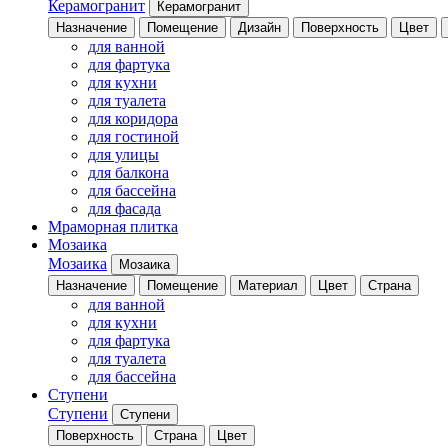
Керамогранит
Керамогранит
Назначение
Помещение
Дизайн
Поверхность
Цвет
для ванной
для фартука
для кухни
для туалета
для коридора
для гостиной
для улицы
для балкона
для бассейна
для фасада
Мраморная плитка
Мозаика
Мозаика
Мозаика
Назначение
Помещение
Материал
Цвет
Страна
для ванной
для кухни
для фартука
для туалета
для бассейна
Ступени
Ступени
Ступени
Поверхность
Страна
Цвет