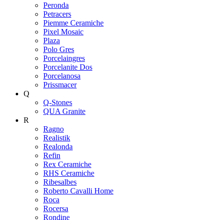
Peronda
Petracers
Piemme Ceramiche
Pixel Mosaic
Plaza
Polo Gres
Porcelaingres
Porcelanite Dos
Porcelanosa
Prissmacer
Q
Q-Stones
QUA Granite
R
Ragno
Realistik
Realonda
Refin
Rex Ceramiche
RHS Ceramiche
Ribesalbes
Roberto Cavalli Home
Roca
Rocersa
Rondine