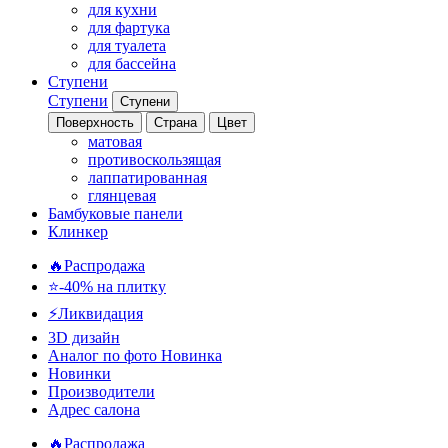
для кухни
для фартука
для туалета
для бассейна
Ступени
Ступени
Ступени
Поверхность
Страна
Цвет
матовая
противоскользящая
лаппатированная
глянцевая
Бамбуковые панели
Клинкер
🔥Распродажа
⭐-40% на плитку
⚡️Ликвидация
3D дизайн
Аналог по фото
Новинка
Новинки
Производители
Адрес салона
🔥Распродажа