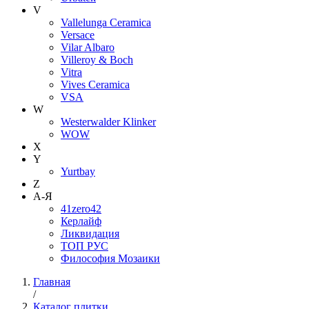
V
Vallelunga Ceramica
Versace
Vilar Albaro
Villeroy & Boch
Vitra
Vives Ceramica
VSA
W
Westerwalder Klinker
WOW
X
Y
Yurtbay
Z
А-Я
41zero42
Керлайф
Ликвидация
ТОП РУС
Философия Мозаики
Главная
/
Каталог плитки