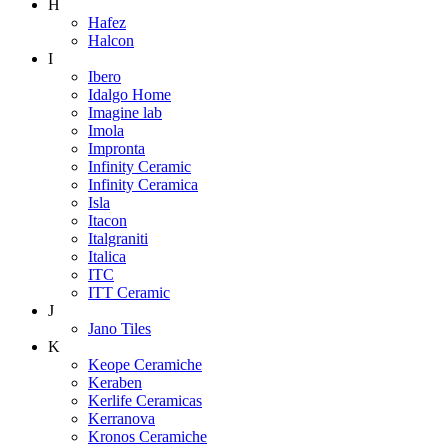
H
Hafez
Halcon
I
Ibero
Idalgo Home
Imagine lab
Imola
Impronta
Infinity Ceramic
Infinity Ceramica
Isla
Itacon
Italgraniti
Italica
ITC
ITT Ceramic
J
Jano Tiles
K
Keope Ceramiche
Keraben
Kerlife Ceramicas
Kerranova
Kronos Ceramiche