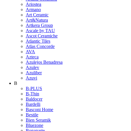
Ariostea
Armano
Art Ceramic
Art&Natura
Artkera Group
Ascale by TAU
Ascot Ceramiche
Atlantic Tiles
Atlas Concorde
AVA
Azteca
Azulejos Benadresa
Azulev
Azuliber
Azuvi
B
B-PLUS
B-Thin
Baldocer
Bardelli
Basconi Home
Bestile
Bien Seramik
Bluezone
Bonaparte