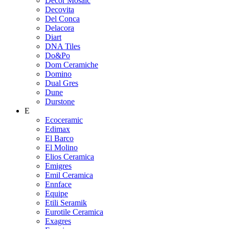
Decor Mosaic
Decovita
Del Conca
Delacora
Diart
DNA Tiles
Do&Po
Dom Ceramiche
Domino
Dual Gres
Dune
Durstone
E
Ecoceramic
Edimax
El Barco
El Molino
Elios Ceramica
Emigres
Emil Ceramica
Ennface
Equipe
Etili Seramik
Eurotile Ceramica
Exagres