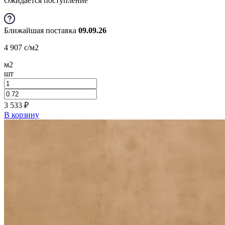
Ожидается поступление
Ближайшая поставка
09.09.26
4 907
c
/м2
м2
шт
3 533
₽
В корзину