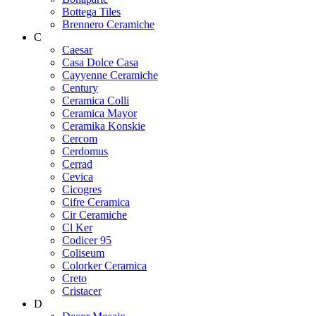
Bottega Tiles
Brennero Ceramiche
C
Caesar
Casa Dolce Casa
Cayyenne Ceramiche
Century
Ceramica Colli
Ceramica Mayor
Ceramika Konskie
Cercom
Cerdomus
Cerrad
Cevica
Cicogres
Cifre Ceramica
Cir Ceramiche
Cl Ker
Codicer 95
Coliseum
Colorker Ceramica
Creto
Cristacer
D