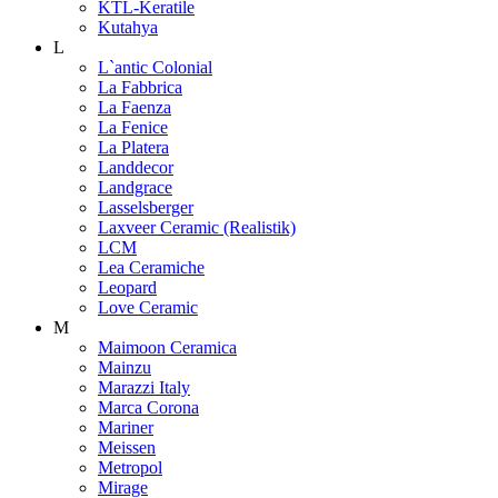
KTL-Keratile
Kutahya
L
L`antic Colonial
La Fabbrica
La Faenza
La Fenice
La Platera
Landdecor
Landgrace
Lasselsberger
Laxveer Ceramic (Realistik)
LCM
Lea Ceramiche
Leopard
Love Ceramic
M
Maimoon Ceramica
Mainzu
Marazzi Italy
Marca Corona
Mariner
Meissen
Metropol
Mirage