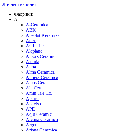
Личный кабинет
Фабрики:
A
A-Ceramica
ABK
Absolut Keramika
Adex
AGL Tiles
Alaplana
Alborz Ceramic
Aleluia
Alma
Alma Ceramica
Almera Ceramica
Alpas Cera
AltaCera
Amin Tile Co.
Aparici
Apavisa
APE
Aqlu Ceramic
Arcana Ceramica
Argenta
Ariana Ceramica