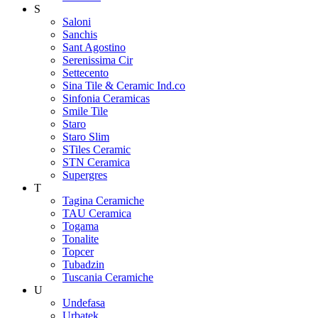
S
Saloni
Sanchis
Sant Agostino
Serenissima Cir
Settecento
Sina Tile & Ceramic Ind.co
Sinfonia Ceramicas
Smile Tile
Staro
Staro Slim
STiles Ceramic
STN Ceramica
Supergres
T
Tagina Ceramiche
TAU Ceramica
Togama
Tonalite
Topcer
Tubadzin
Tuscania Ceramiche
U
Undefasa
Urbatek