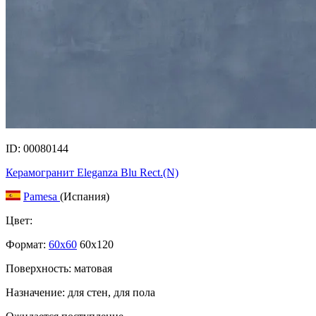
ID: 00080144
Керамогранит Eleganza Blu Rect.(N)
Pamesa
(Испания)
Цвет:
Формат:
60x60
60x120
Поверхность: матовая
Назначение: для стен, для пола