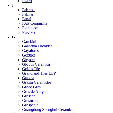
Ezarri
F
Fabresa
Fakhar
Fanal
FAP Ceramiche
Fioranese
Flaviker
G
Gambini
Gardenia Orchidea
Gayafores
Geotiles
Gigacer
Globus Ceramica
Goldis Tile
Granoland Tiles LLP
Gravita
Grazia Ceramiche
Greco Gres
Gres de Aragon
Gresant
Gresmanc
Grespania
Guangdong Shenghui Ceramics