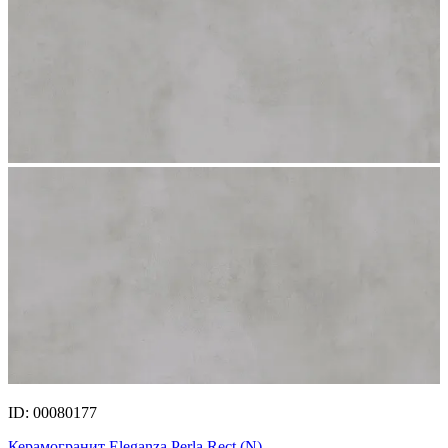
ID: 00080177
Керамогранит Eleganza Perla Rect.(N)