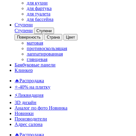
для кухни
для фартука
для туалета
для бассейна
Ступени
Ступени
Ступени
Поверхность
Страна
Цвет
матовая
противоскользящая
лаппатированная
глянцевая
Бамбуковые панели
Клинкер
🔥Распродажа
⭐-40% на плитку
⚡️Ликвидация
3D дизайн
Аналог по фото
Новинка
Новинки
Производители
Адрес салона
🔥Распродажа