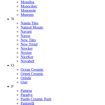
Monalisa
Monocibec
Monopole
Museum
N
Nanda Tiles
Natural Mosaic
Navarti
Naxos
New Tiles
New Trend
Newker
Nexion
NiceKer
Novabell
O
Ocean Ceramic
Orient Ceramic
Orinda
Oset
P
Pamesa
Paradyz
Pardis Ceramic Pazh
Pastorelli