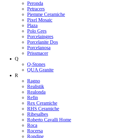
Peronda
Petracers
Piemme Ceramiche
Pixel Mosaic
Plaza
Polo Gres
Porcelaingres
Porcelanite Dos
Porcelanosa
Prissmacer
Q
Q-Stones
QUA Granite
R
Ragno
Realistik
Realonda
Refin
Rex Ceramiche
RHS Ceramiche
Ribesalbes
Roberto Cavalli Home
Roca
Rocersa
Rondine