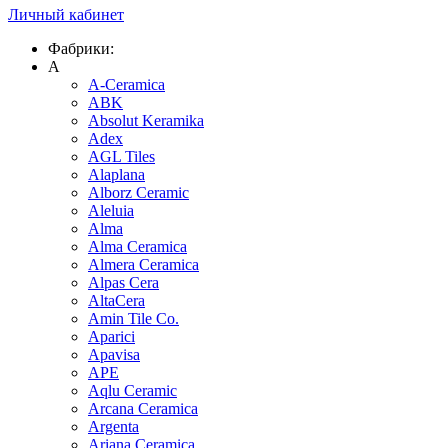
Личный кабинет
Фабрики:
A
A-Ceramica
ABK
Absolut Keramika
Adex
AGL Tiles
Alaplana
Alborz Ceramic
Aleluia
Alma
Alma Ceramica
Almera Ceramica
Alpas Cera
AltaCera
Amin Tile Co.
Aparici
Apavisa
APE
Aqlu Ceramic
Arcana Ceramica
Argenta
Ariana Ceramica