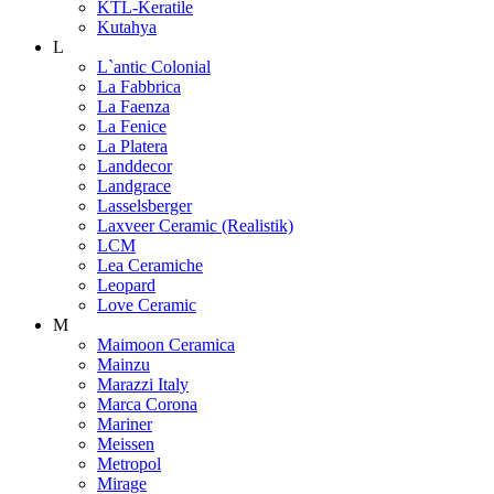
KTL-Keratile
Kutahya
L
L`antic Colonial
La Fabbrica
La Faenza
La Fenice
La Platera
Landdecor
Landgrace
Lasselsberger
Laxveer Ceramic (Realistik)
LCM
Lea Ceramiche
Leopard
Love Ceramic
M
Maimoon Ceramica
Mainzu
Marazzi Italy
Marca Corona
Mariner
Meissen
Metropol
Mirage