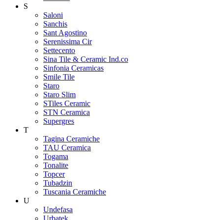
S
Saloni
Sanchis
Sant Agostino
Serenissima Cir
Settecento
Sina Tile & Ceramic Ind.co
Sinfonia Ceramicas
Smile Tile
Staro
Staro Slim
STiles Ceramic
STN Ceramica
Supergres
T
Tagina Ceramiche
TAU Ceramica
Togama
Tonalite
Topcer
Tubadzin
Tuscania Ceramiche
U
Undefasa
Urbatek