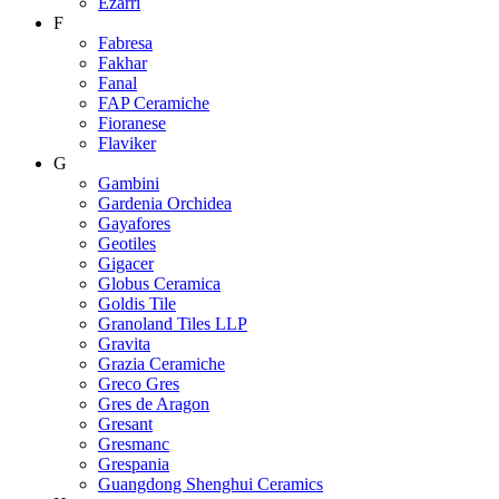
Ezarri
F
Fabresa
Fakhar
Fanal
FAP Ceramiche
Fioranese
Flaviker
G
Gambini
Gardenia Orchidea
Gayafores
Geotiles
Gigacer
Globus Ceramica
Goldis Tile
Granoland Tiles LLP
Gravita
Grazia Ceramiche
Greco Gres
Gres de Aragon
Gresant
Gresmanc
Grespania
Guangdong Shenghui Ceramics