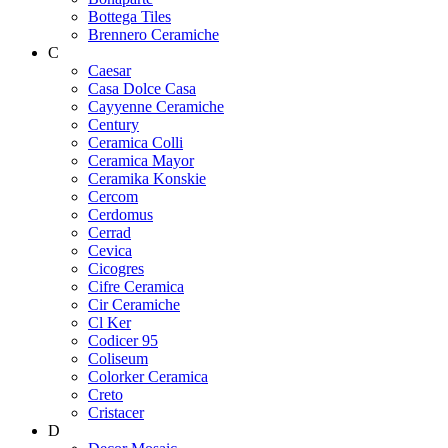
Bottega Tiles
Brennero Ceramiche
C
Caesar
Casa Dolce Casa
Cayyenne Ceramiche
Century
Ceramica Colli
Ceramica Mayor
Ceramika Konskie
Cercom
Cerdomus
Cerrad
Cevica
Cicogres
Cifre Ceramica
Cir Ceramiche
Cl Ker
Codicer 95
Coliseum
Colorker Ceramica
Creto
Cristacer
D