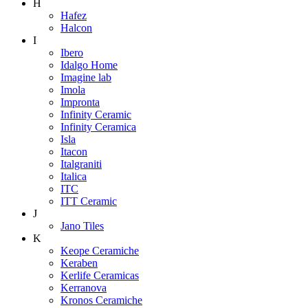
H
Hafez
Halcon
I
Ibero
Idalgo Home
Imagine lab
Imola
Impronta
Infinity Ceramic
Infinity Ceramica
Isla
Itacon
Italgraniti
Italica
ITC
ITT Ceramic
J
Jano Tiles
K
Keope Ceramiche
Keraben
Kerlife Ceramicas
Kerranova
Kronos Ceramiche