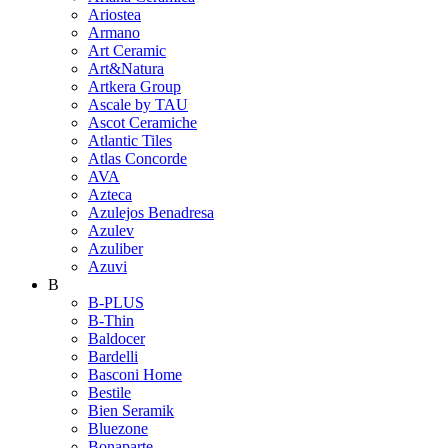
Ariostea
Armano
Art Ceramic
Art&Natura
Artkera Group
Ascale by TAU
Ascot Ceramiche
Atlantic Tiles
Atlas Concorde
AVA
Azteca
Azulejos Benadresa
Azulev
Azuliber
Azuvi
B
B-PLUS
B-Thin
Baldocer
Bardelli
Basconi Home
Bestile
Bien Seramik
Bluezone
Bonaparte