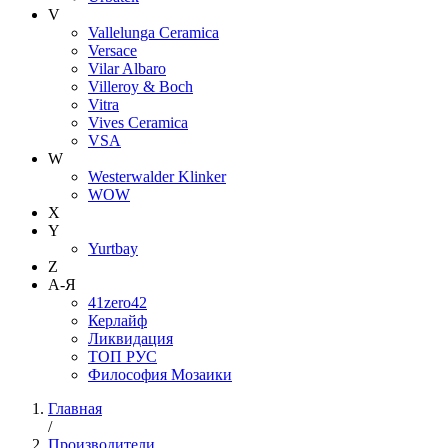
V
Vallelunga Ceramica
Versace
Vilar Albaro
Villeroy & Boch
Vitra
Vives Ceramica
VSA
W
Westerwalder Klinker
WOW
X
Y
Yurtbay
Z
А-Я
41zero42
Керлайф
Ликвидация
ТОП РУС
Философия Мозаики
Главная
/
Производители