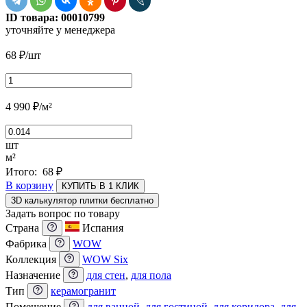
ID товара:
00010799
уточняйте у менеджера
68
₽
/шт
4 990
₽
/м²
шт
м²
Итого:
68
₽
В корзину
КУПИТЬ В 1 КЛИК
3D калькулятор плитки бесплатно
Задать вопрос по товару
Страна
Испания
Фабрика
WOW
Коллекция
WOW Six
Назначение
для стен
,
для пола
Тип
керамогранит
Помещение
для ванной
,
для гостиной
,
для коридора
,
для