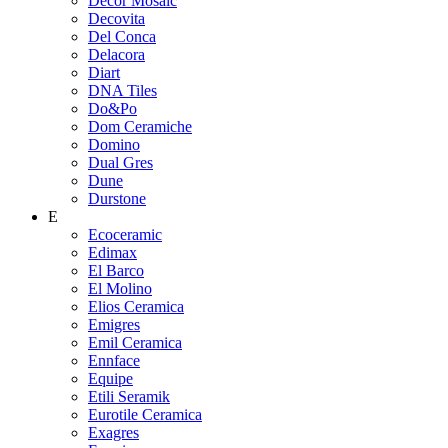
Decor Mosaic
Decovita
Del Conca
Delacora
Diart
DNA Tiles
Do&Po
Dom Ceramiche
Domino
Dual Gres
Dune
Durstone
E
Ecoceramic
Edimax
El Barco
El Molino
Elios Ceramica
Emigres
Emil Ceramica
Ennface
Equipe
Etili Seramik
Eurotile Ceramica
Exagres