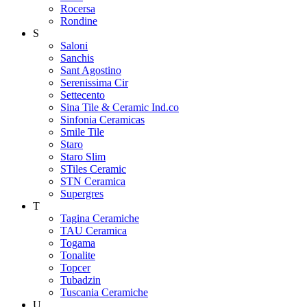
Rocersa
Rondine
S
Saloni
Sanchis
Sant Agostino
Serenissima Cir
Settecento
Sina Tile & Ceramic Ind.co
Sinfonia Ceramicas
Smile Tile
Staro
Staro Slim
STiles Ceramic
STN Ceramica
Supergres
T
Tagina Ceramiche
TAU Ceramica
Togama
Tonalite
Topcer
Tubadzin
Tuscania Ceramiche
U