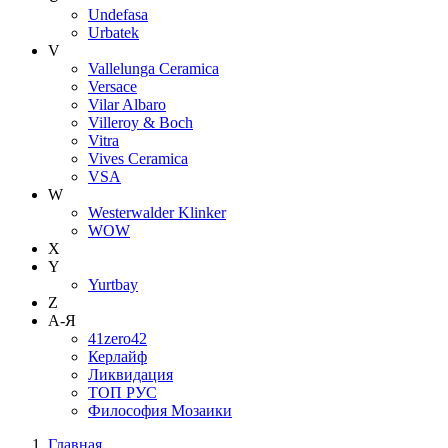
Undefasa
Urbatek
V
Vallelunga Ceramica
Versace
Vilar Albaro
Villeroy & Boch
Vitra
Vives Ceramica
VSA
W
Westerwalder Klinker
WOW
X
Y
Yurtbay
Z
А-Я
41zero42
Керлайф
Ликвидация
ТОП РУС
Философия Мозаики
Главная