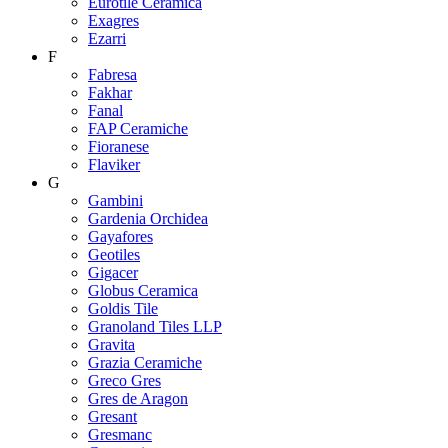
Eurotile Ceramica
Exagres
Ezarri
F
Fabresa
Fakhar
Fanal
FAP Ceramiche
Fioranese
Flaviker
G
Gambini
Gardenia Orchidea
Gayafores
Geotiles
Gigacer
Globus Ceramica
Goldis Tile
Granoland Tiles LLP
Gravita
Grazia Ceramiche
Greco Gres
Gres de Aragon
Gresant
Gresmanc