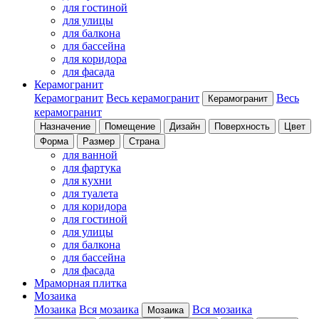
для гостиной
для улицы
для балкона
для бассейна
для коридора
для фасада
Керамогранит
Керамогранит
Весь керамогранит
Весь
Керамогранит
керамогранит
Назначение
Помещение
Дизайн
Поверхность
Цвет
Форма
Размер
Страна
для ванной
для фартука
для кухни
для туалета
для коридора
для гостиной
для улицы
для балкона
для бассейна
для фасада
Мраморная плитка
Мозаика
Мозаика
Вся мозаика
Вся мозаика
Мозаика