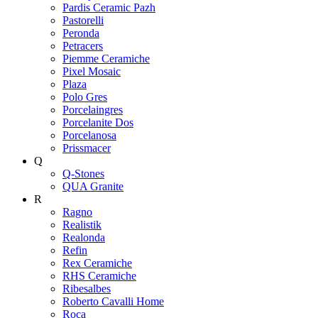
Pardis Ceramic Pazh
Pastorelli
Peronda
Petracers
Piemme Ceramiche
Pixel Mosaic
Plaza
Polo Gres
Porcelaingres
Porcelanite Dos
Porcelanosa
Prissmacer
Q
Q-Stones
QUA Granite
R
Ragno
Realistik
Realonda
Refin
Rex Ceramiche
RHS Ceramiche
Ribesalbes
Roberto Cavalli Home
Roca