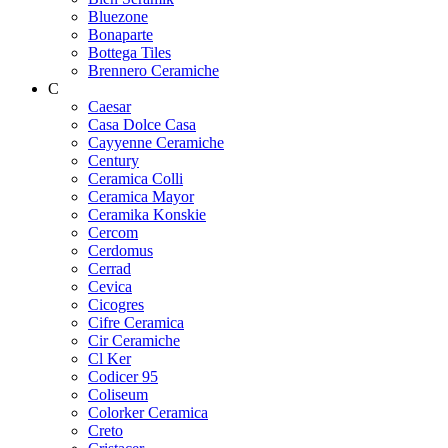
Bluezone
Bonaparte
Bottega Tiles
Brennero Ceramiche
C
Caesar
Casa Dolce Casa
Cayyenne Ceramiche
Century
Ceramica Colli
Ceramica Mayor
Ceramika Konskie
Cercom
Cerdomus
Cerrad
Cevica
Cicogres
Cifre Ceramica
Cir Ceramiche
Cl Ker
Codicer 95
Coliseum
Colorker Ceramica
Creto