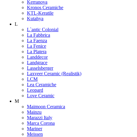
Kerranova
Kronos Ceramiche
KTL-Keratile
Kutahya
L
L`antic Colonial
La Fabbrica
La Faenza
La Fenice
La Platera
Landdecor
Landgrace
Lasselsberger
Laxveer Ceramic (Realistik)
LCM
Lea Ceramiche
Leopard
Love Ceramic
M
Maimoon Ceramica
Mainzu
Marazzi Italy
Marca Corona
Mariner
Meissen