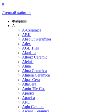
0
Личный кабинет
Фабрики:
A
A-Ceramica
ABK
Absolut Keramika
Adex
AGL Tiles
Alaplana
Alborz Ceramic
Aleluia
Alma
Alma Ceramica
Almera Ceramica
Alpas Cera
AltaCera
Amin Tile Co.
Aparici
Apavisa
APE
Aqlu Ceramic
Arcana Ceramica