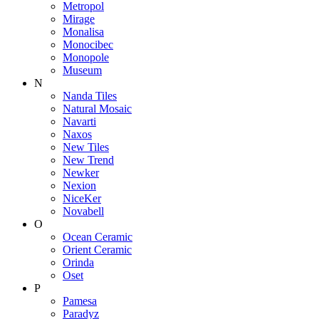
Metropol
Mirage
Monalisa
Monocibec
Monopole
Museum
N
Nanda Tiles
Natural Mosaic
Navarti
Naxos
New Tiles
New Trend
Newker
Nexion
NiceKer
Novabell
O
Ocean Ceramic
Orient Ceramic
Orinda
Oset
P
Pamesa
Paradyz