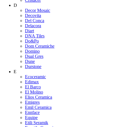
Cristacer
D
Decor Mosaic
Decovita
Del Conca
Delacora
Diart
DNA Tiles
Do&Po
Dom Ceramiche
Domino
Dual Gres
Dune
Durstone
E
Ecoceramic
Edimax
El Barco
El Molino
Elios Ceramica
Emigres
Emil Ceramica
Ennface
Equipe
Etili Seramik