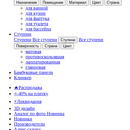
Назначение
Помещение
Материал
Цвет
Страна
для ванной
для кухни
для фартука
для туалета
для бассейна
Ступени
Ступени
Все ступени
Все ступени
Ступени
Поверхность
Страна
Цвет
матовая
противоскользящая
лаппатированная
глянцевая
Бамбуковые панели
Клинкер
🔥Распродажа
⭐-40% на плитку
⚡️Ликвидация
3D дизайн
Аналог по фото
Новинка
Новинки
Производители
Адрес салона