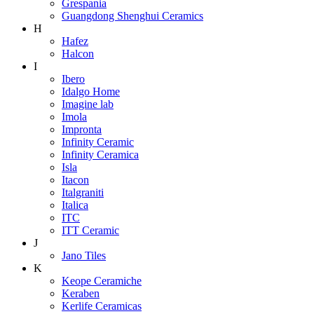
Grespania
Guangdong Shenghui Ceramics
H
Hafez
Halcon
I
Ibero
Idalgo Home
Imagine lab
Imola
Impronta
Infinity Ceramic
Infinity Ceramica
Isla
Itacon
Italgraniti
Italica
ITC
ITT Ceramic
J
Jano Tiles
K
Keope Ceramiche
Keraben
Kerlife Ceramicas