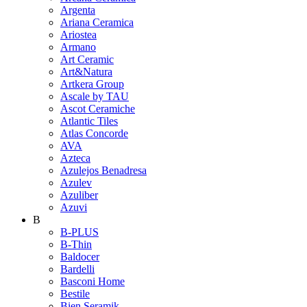
Argenta
Ariana Ceramica
Ariostea
Armano
Art Ceramic
Art&Natura
Artkera Group
Ascale by TAU
Ascot Ceramiche
Atlantic Tiles
Atlas Concorde
AVA
Azteca
Azulejos Benadresa
Azulev
Azuliber
Azuvi
B
B-PLUS
B-Thin
Baldocer
Bardelli
Basconi Home
Bestile
Bien Seramik