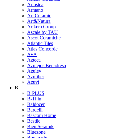
Ariostea
Armano
Art Ceramic
Art&Natura
Artkera Group
Ascale by TAU
Ascot Ceramiche
Atlantic Tiles
Atlas Concorde
AVA
Azteca
Azulejos Benadresa
Azulev
Azuliber
Azuvi
B
B-PLUS
B-Thin
Baldocer
Bardelli
Basconi Home
Bestile
Bien Seramik
Bluezone
Bonaparte