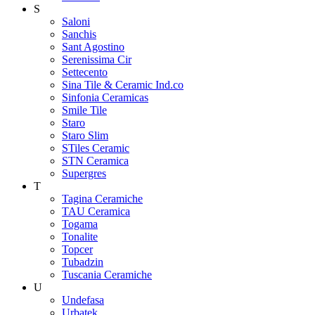
S
Saloni
Sanchis
Sant Agostino
Serenissima Cir
Settecento
Sina Tile & Ceramic Ind.co
Sinfonia Ceramicas
Smile Tile
Staro
Staro Slim
STiles Ceramic
STN Ceramica
Supergres
T
Tagina Ceramiche
TAU Ceramica
Togama
Tonalite
Topcer
Tubadzin
Tuscania Ceramiche
U
Undefasa
Urbatek