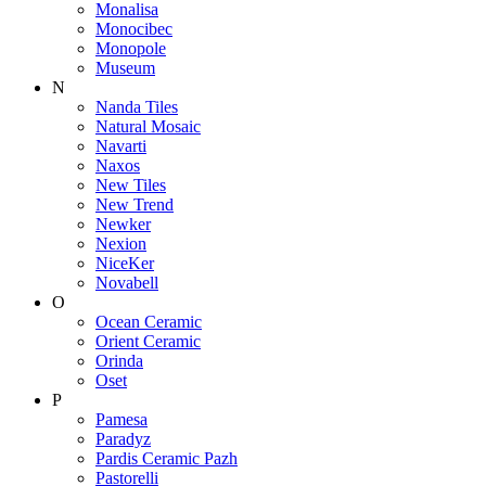
Monalisa
Monocibec
Monopole
Museum
N
Nanda Tiles
Natural Mosaic
Navarti
Naxos
New Tiles
New Trend
Newker
Nexion
NiceKer
Novabell
O
Ocean Ceramic
Orient Ceramic
Orinda
Oset
P
Pamesa
Paradyz
Pardis Ceramic Pazh
Pastorelli