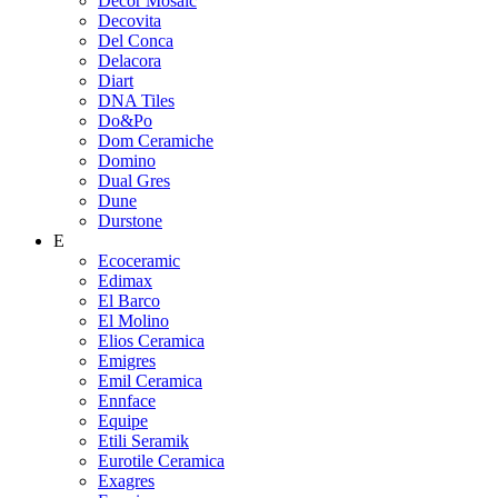
Decor Mosaic
Decovita
Del Conca
Delacora
Diart
DNA Tiles
Do&Po
Dom Ceramiche
Domino
Dual Gres
Dune
Durstone
E
Ecoceramic
Edimax
El Barco
El Molino
Elios Ceramica
Emigres
Emil Ceramica
Ennface
Equipe
Etili Seramik
Eurotile Ceramica
Exagres