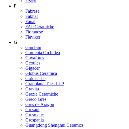
Ezarri
F
Fabresa
Fakhar
Fanal
FAP Ceramiche
Fioranese
Flaviker
G
Gambini
Gardenia Orchidea
Gayafores
Geotiles
Gigacer
Globus Ceramica
Goldis Tile
Granoland Tiles LLP
Gravita
Grazia Ceramiche
Greco Gres
Gres de Aragon
Gresant
Gresmanc
Grespania
Guangdong Shenghui Ceramics