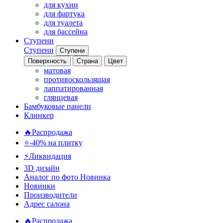
для кухни
для фартука
для туалета
для бассейна
Ступени
Ступени
Ступени
Поверхность
Страна
Цвет
матовая
противоскользящая
лаппатированная
глянцевая
Бамбуковые панели
Клинкер
🔥Распродажа
⭐-40% на плитку
⚡️Ликвидация
3D дизайн
Аналог по фото
Новинка
Новинки
Производители
Адрес салона
🔥Распродажа