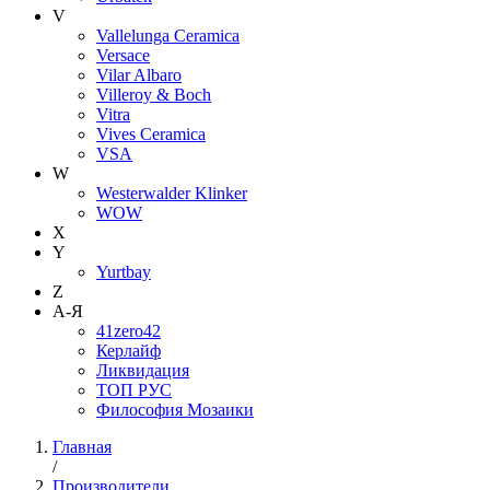
V
Vallelunga Ceramica
Versace
Vilar Albaro
Villeroy & Boch
Vitra
Vives Ceramica
VSA
W
Westerwalder Klinker
WOW
X
Y
Yurtbay
Z
А-Я
41zero42
Керлайф
Ликвидация
ТОП РУС
Философия Мозаики
Главная
/
Производители