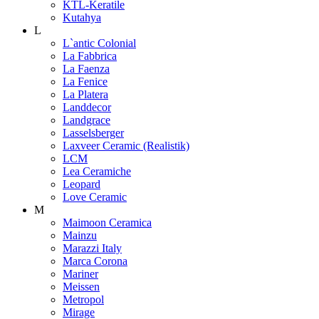
KTL-Keratile
Kutahya
L
L`antic Colonial
La Fabbrica
La Faenza
La Fenice
La Platera
Landdecor
Landgrace
Lasselsberger
Laxveer Ceramic (Realistik)
LCM
Lea Ceramiche
Leopard
Love Ceramic
M
Maimoon Ceramica
Mainzu
Marazzi Italy
Marca Corona
Mariner
Meissen
Metropol
Mirage