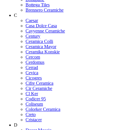
Bottega Tiles
Brennero Ceramiche
C
Caesar
Casa Dolce Casa
Cayyenne Ceramiche
Century
Ceramica Colli
Ceramica Mayor
Ceramika Konskie
Cercom
Cerdomus
Cerrad
Cevica
Cicogres
Cifre Ceramica
Cir Ceramiche
Cl Ker
Codicer 95
Coliseum
Colorker Ceramica
Creto
Cristacer
D