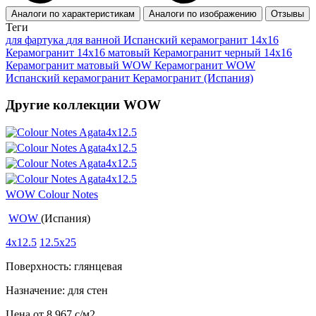
Аналоги по характеристикам
Аналоги по изображению
Отзывы
Теги
для фартука
для ванной
Испанский керамогранит 14x16
Керамогранит 14x16 матовый
Керамогранит черный 14x16
Керамогранит матовый WOW
Керамогранит WOW
Испанский керамогранит
Керамогранит (Испания)
Другие коллекции WOW
WOW Colour Notes
WOW
(Испания)
4x12.5
12.5x25
Поверхность: глянцевая
Назначение: для стен
Цена от
8 967
c
/м2