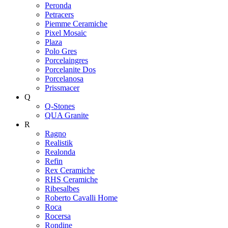
Peronda
Petracers
Piemme Ceramiche
Pixel Mosaic
Plaza
Polo Gres
Porcelaingres
Porcelanite Dos
Porcelanosa
Prissmacer
Q
Q-Stones
QUA Granite
R
Ragno
Realistik
Realonda
Refin
Rex Ceramiche
RHS Ceramiche
Ribesalbes
Roberto Cavalli Home
Roca
Rocersa
Rondine