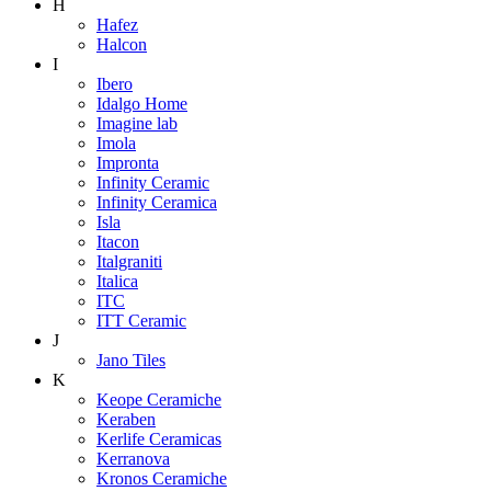
H
Hafez
Halcon
I
Ibero
Idalgo Home
Imagine lab
Imola
Impronta
Infinity Ceramic
Infinity Ceramica
Isla
Itacon
Italgraniti
Italica
ITC
ITT Ceramic
J
Jano Tiles
K
Keope Ceramiche
Keraben
Kerlife Ceramicas
Kerranova
Kronos Ceramiche