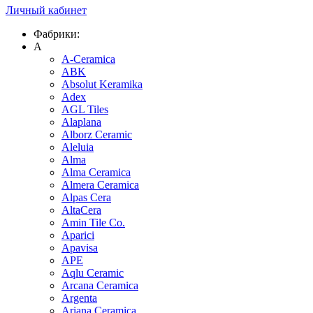
Личный кабинет
Фабрики:
A
A-Ceramica
ABK
Absolut Keramika
Adex
AGL Tiles
Alaplana
Alborz Ceramic
Aleluia
Alma
Alma Ceramica
Almera Ceramica
Alpas Cera
AltaCera
Amin Tile Co.
Aparici
Apavisa
APE
Aqlu Ceramic
Arcana Ceramica
Argenta
Ariana Ceramica