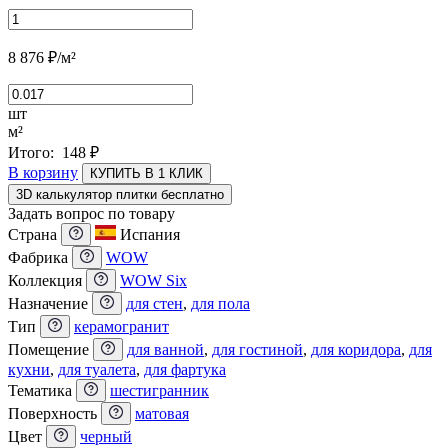
8 876
₽
/м²
шт
м²
Итого:
148
₽
В корзину
КУПИТЬ В 1 КЛИК
3D калькулятор плитки бесплатно
Задать вопрос по товару
Страна
Испания
Фабрика
WOW
Коллекция
WOW Six
Назначение
для стен
,
для пола
Тип
керамогранит
Помещение
для ванной
,
для гостиной
,
для коридора
,
для
кухни
,
для туалета
,
для фартука
Тематика
шестигранник
Поверхность
матовая
Цвет
черный