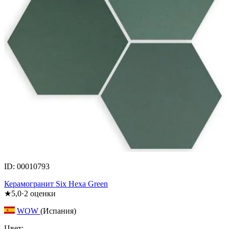
ID: 00010793
Керамогранит Six Hexa Green
★
5,0
·
2
оценки
WOW
(Испания)
Цвет: