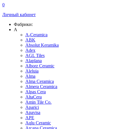
0
Личный кабинет
Фабрики:
A
A-Ceramica
ABK
Absolut Keramika
Adex
AGL Tiles
Alaplana
Alborz Ceramic
Aleluia
Alma
Alma Ceramica
Almera Ceramica
Alpas Cera
AltaCera
Amin Tile Co.
Aparici
Apavisa
APE
Aqlu Ceramic
Arcana Ceramica