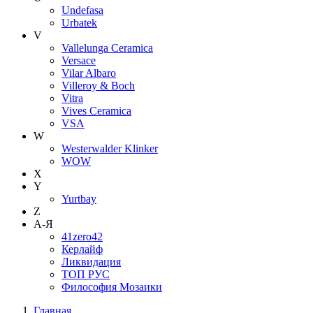
Undefasa
Urbatek
V
Vallelunga Ceramica
Versace
Vilar Albaro
Villeroy & Boch
Vitra
Vives Ceramica
VSA
W
Westerwalder Klinker
WOW
X
Y
Yurtbay
Z
А-Я
41zero42
Керлайф
Ликвидация
ТОП РУС
Философия Мозаики
Главная