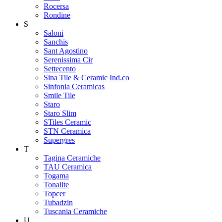
Rocersa
Rondine
S
Saloni
Sanchis
Sant Agostino
Serenissima Cir
Settecento
Sina Tile & Ceramic Ind.co
Sinfonia Ceramicas
Smile Tile
Staro
Staro Slim
STiles Ceramic
STN Ceramica
Supergres
T
Tagina Ceramiche
TAU Ceramica
Togama
Tonalite
Topcer
Tubadzin
Tuscania Ceramiche
U