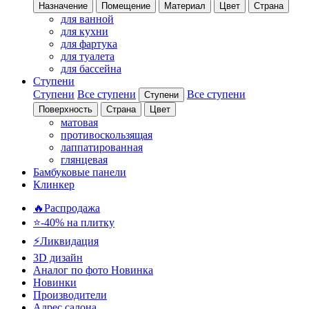
Назначение
Помещение
Материал
Цвет
Страна
для ванной
для кухни
для фартука
для туалета
для бассейна
Ступени
Ступени
Все ступени
Все ступени
Ступени
Поверхность
Страна
Цвет
матовая
противоскользящая
лаппатированная
глянцевая
Бамбуковые панели
Клинкер
🔥Распродажа
⭐-40% на плитку
⚡️Ликвидация
3D дизайн
Аналог по фото
Новинка
Новинки
Производители
Адрес салона