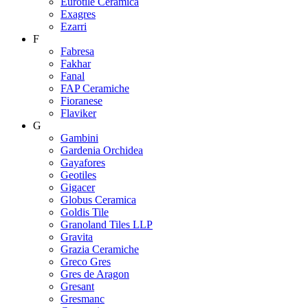
Eurotile Ceramica
Exagres
Ezarri
F
Fabresa
Fakhar
Fanal
FAP Ceramiche
Fioranese
Flaviker
G
Gambini
Gardenia Orchidea
Gayafores
Geotiles
Gigacer
Globus Ceramica
Goldis Tile
Granoland Tiles LLP
Gravita
Grazia Ceramiche
Greco Gres
Gres de Aragon
Gresant
Gresmanc