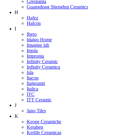
Grespania
Guangdong Shenghui Ceramics
H
Hafez
Halcon
I
Ibero
Idalgo Home
Imagine lab
Imola
Impronta
Infinity Ceramic
Infinity Ceramica
Isla
Itacon
Italgraniti
Italica
ITC
ITT Ceramic
J
Jano Tiles
K
Keope Ceramiche
Keraben
Kerlife Ceramicas