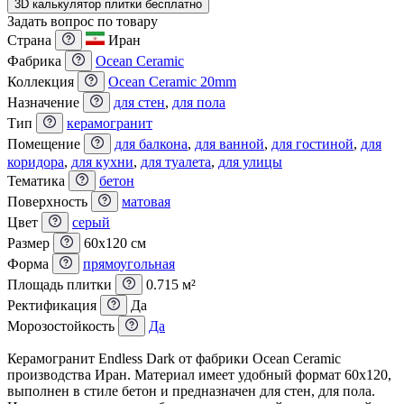
3D калькулятор плитки бесплатно
Задать вопрос по товару
Страна
Иран
Фабрика
Ocean Ceramic
Коллекция
Ocean Ceramic 20mm
Назначение
для стен
,
для пола
Тип
керамогранит
Помещение
для балкона
,
для ванной
,
для гостиной
,
для
коридора
,
для кухни
,
для туалета
,
для улицы
Тематика
бетон
Поверхность
матовая
Цвет
серый
Размер
60x120 см
Форма
прямоугольная
Площадь плитки
0.715 м²
Ректификация
Да
Морозостойкость
Да
Керамогранит Endless Dark от фабрики Ocean Ceramic
производства Иран. Материал имеет удобный формат 60x120,
выполнен в стиле бетон и предназначен для стен, для пола.