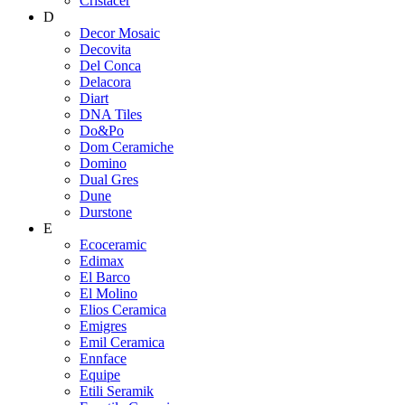
Cristacer
D
Decor Mosaic
Decovita
Del Conca
Delacora
Diart
DNA Tiles
Do&Po
Dom Ceramiche
Domino
Dual Gres
Dune
Durstone
E
Ecoceramic
Edimax
El Barco
El Molino
Elios Ceramica
Emigres
Emil Ceramica
Ennface
Equipe
Etili Seramik