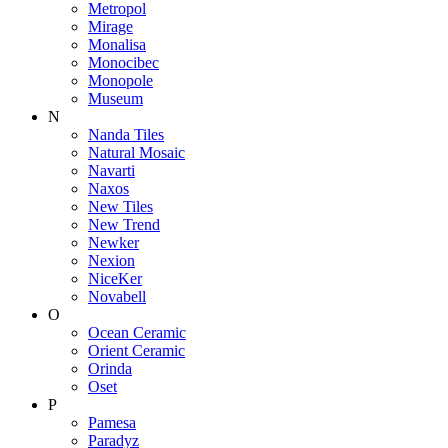
Metropol
Mirage
Monalisa
Monocibec
Monopole
Museum
N
Nanda Tiles
Natural Mosaic
Navarti
Naxos
New Tiles
New Trend
Newker
Nexion
NiceKer
Novabell
O
Ocean Ceramic
Orient Ceramic
Orinda
Oset
P
Pamesa
Paradyz