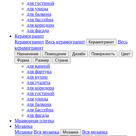
для гостиной
для улицы
для балкона
для бассейна
для коридора
для фасада
Керамогранит
Керамогранит
Весь керамогранит
Весь
Керамогранит
керамогранит
Назначение
Помещение
Дизайн
Поверхность
Цвет
Форма
Размер
Страна
для ванной
для фартука
для кухни
для туалета
для коридора
для гостиной
для улицы
для балкона
для бассейна
для фасада
Мраморная плитка
Мозаика
Мозаика
Вся мозаика
Вся мозаика
Мозаика