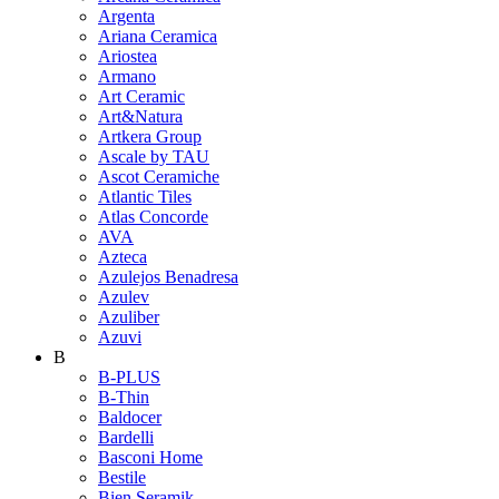
Argenta
Ariana Ceramica
Ariostea
Armano
Art Ceramic
Art&Natura
Artkera Group
Ascale by TAU
Ascot Ceramiche
Atlantic Tiles
Atlas Concorde
AVA
Azteca
Azulejos Benadresa
Azulev
Azuliber
Azuvi
B
B-PLUS
B-Thin
Baldocer
Bardelli
Basconi Home
Bestile
Bien Seramik