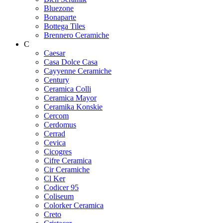
Bluezone
Bonaparte
Bottega Tiles
Brennero Ceramiche
C
Caesar
Casa Dolce Casa
Cayyenne Ceramiche
Century
Ceramica Colli
Ceramica Mayor
Ceramika Konskie
Cercom
Cerdomus
Cerrad
Cevica
Cicogres
Cifre Ceramica
Cir Ceramiche
Cl Ker
Codicer 95
Coliseum
Colorker Ceramica
Creto