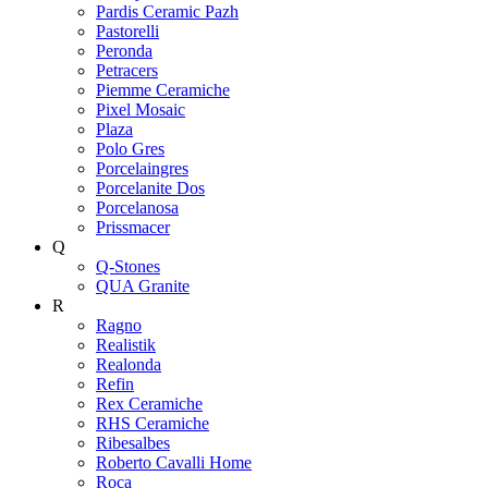
Pardis Ceramic Pazh
Pastorelli
Peronda
Petracers
Piemme Ceramiche
Pixel Mosaic
Plaza
Polo Gres
Porcelaingres
Porcelanite Dos
Porcelanosa
Prissmacer
Q
Q-Stones
QUA Granite
R
Ragno
Realistik
Realonda
Refin
Rex Ceramiche
RHS Ceramiche
Ribesalbes
Roberto Cavalli Home
Roca