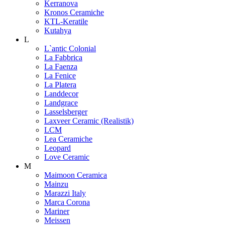
Kerranova
Kronos Ceramiche
KTL-Keratile
Kutahya
L
L`antic Colonial
La Fabbrica
La Faenza
La Fenice
La Platera
Landdecor
Landgrace
Lasselsberger
Laxveer Ceramic (Realistik)
LCM
Lea Ceramiche
Leopard
Love Ceramic
M
Maimoon Ceramica
Mainzu
Marazzi Italy
Marca Corona
Mariner
Meissen