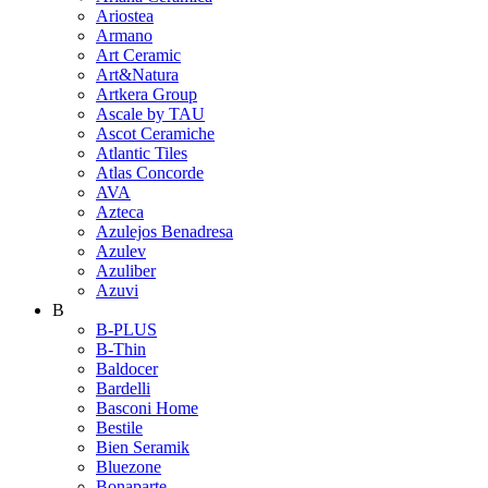
Ariostea
Armano
Art Ceramic
Art&Natura
Artkera Group
Ascale by TAU
Ascot Ceramiche
Atlantic Tiles
Atlas Concorde
AVA
Azteca
Azulejos Benadresa
Azulev
Azuliber
Azuvi
B
B-PLUS
B-Thin
Baldocer
Bardelli
Basconi Home
Bestile
Bien Seramik
Bluezone
Bonaparte