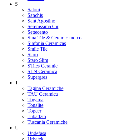
S
Saloni
Sanchis
Sant Agostino
Serenissima Cir
Settecento
Sina Tile & Ceramic Ind.co
Sinfonia Ceramicas
Smile Tile
Staro
Staro Slim
STiles Ceramic
STN Ceramica
Supergres
T
Tagina Ceramiche
TAU Ceramica
Togama
Tonalite
Topcer
Tubadzin
Tuscania Ceramiche
U
Undefasa
Urbatek