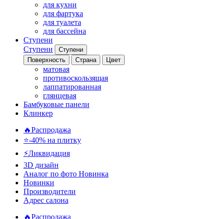
для кухни
для фартука
для туалета
для бассейна
Ступени
Ступени
Ступени
Поверхность
Страна
Цвет
матовая
противоскользящая
лаппатированная
глянцевая
Бамбуковые панели
Клинкер
🔥Распродажа
⭐-40% на плитку
⚡️Ликвидация
3D дизайн
Аналог по фото
Новинка
Новинки
Производители
Адрес салона
🔥Распродажа