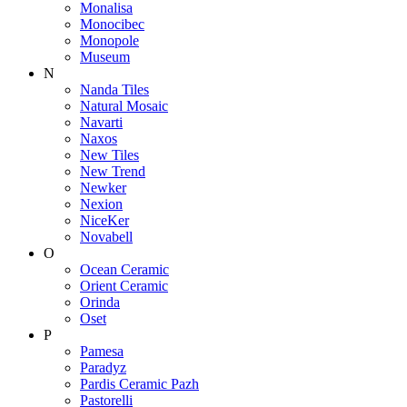
Monalisa
Monocibec
Monopole
Museum
N
Nanda Tiles
Natural Mosaic
Navarti
Naxos
New Tiles
New Trend
Newker
Nexion
NiceKer
Novabell
O
Ocean Ceramic
Orient Ceramic
Orinda
Oset
P
Pamesa
Paradyz
Pardis Ceramic Pazh
Pastorelli