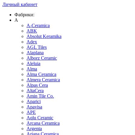
Личный кабинет
Фабрики:
A
A-Ceramica
ABK
Absolut Keramika
Adex
AGL Tiles
Alaplana
Alborz Ceramic
Aleluia
Alma
Alma Ceramica
Almera Ceramica
Alpas Cera
AltaCera
Amin Tile Co.
Aparici
Apavisa
APE
Aqlu Ceramic
Arcana Ceramica
Argenta
Ariana Ceramica