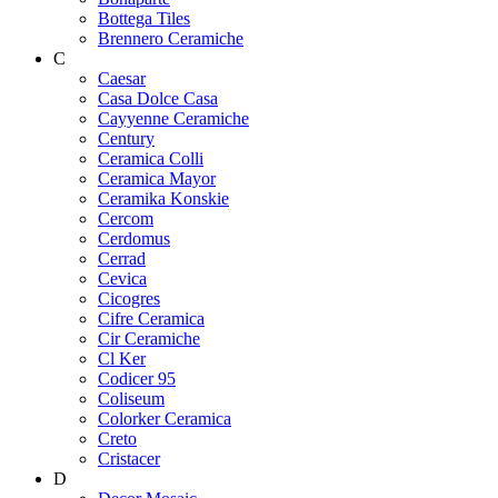
Bottega Tiles
Brennero Ceramiche
C
Caesar
Casa Dolce Casa
Cayyenne Ceramiche
Century
Ceramica Colli
Ceramica Mayor
Ceramika Konskie
Cercom
Cerdomus
Cerrad
Cevica
Cicogres
Cifre Ceramica
Cir Ceramiche
Cl Ker
Codicer 95
Coliseum
Colorker Ceramica
Creto
Cristacer
D