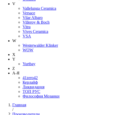
V
Vallelunga Ceramica
Versace
Vilar Albaro
Villeroy & Boch
Vitra
Vives Ceramica
VSA
W
Westerwalder Klinker
WOW
X
Y
Yurtbay
Z
А-Я
41zero42
Керлайф
Ликвидация
ТОП РУС
Философия Мозаики
Главная
/
Производители