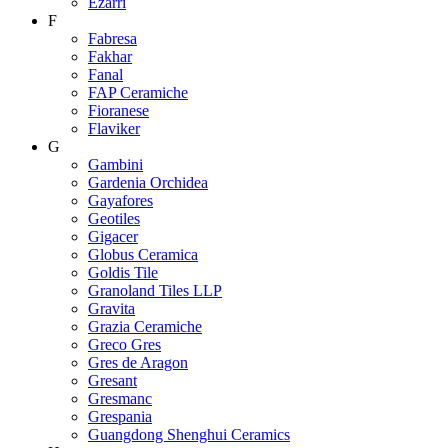
Ezarri
F
Fabresa
Fakhar
Fanal
FAP Ceramiche
Fioranese
Flaviker
G
Gambini
Gardenia Orchidea
Gayafores
Geotiles
Gigacer
Globus Ceramica
Goldis Tile
Granoland Tiles LLP
Gravita
Grazia Ceramiche
Greco Gres
Gres de Aragon
Gresant
Gresmanc
Grespania
Guangdong Shenghui Ceramics