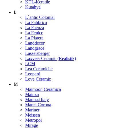
KTL-Keratile
Kutahya
L
L`antic Colonial
La Fabbrica
La Faenza
La Fenice
La Platera
Landdecor
Landgrace
Lasselsberger
Laxveer Ceramic (Realistik)
LCM
Lea Ceramiche
Leopard
Love Ceramic
M
Maimoon Ceramica
Mainzu
Marazzi Italy
Marca Corona
Mariner
Meissen
Metropol
Mirage