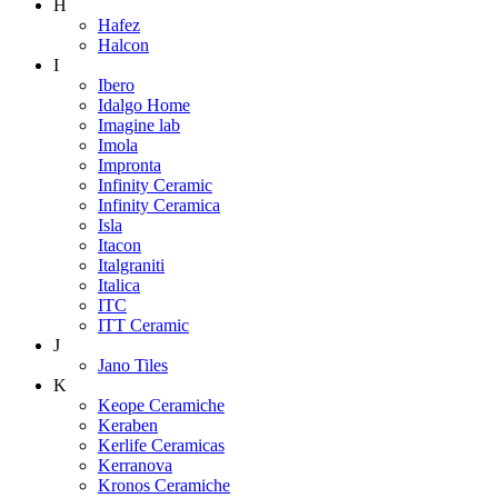
H
Hafez
Halcon
I
Ibero
Idalgo Home
Imagine lab
Imola
Impronta
Infinity Ceramic
Infinity Ceramica
Isla
Itacon
Italgraniti
Italica
ITC
ITT Ceramic
J
Jano Tiles
K
Keope Ceramiche
Keraben
Kerlife Ceramicas
Kerranova
Kronos Ceramiche