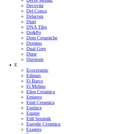
Decor Mosaic
Decovita
Del Conca
Delacora
Diart
DNA Tiles
Do&Po
Dom Ceramiche
Domino
Dual Gres
Dune
Durstone
E
Ecoceramic
Edimax
El Barco
El Molino
Elios Ceramica
Emigres
Emil Ceramica
Ennface
Equipe
Etili Seramik
Eurotile Ceramica
Exagres