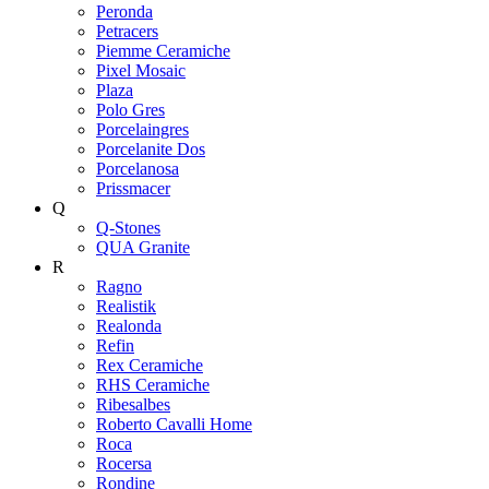
Peronda
Petracers
Piemme Ceramiche
Pixel Mosaic
Plaza
Polo Gres
Porcelaingres
Porcelanite Dos
Porcelanosa
Prissmacer
Q
Q-Stones
QUA Granite
R
Ragno
Realistik
Realonda
Refin
Rex Ceramiche
RHS Ceramiche
Ribesalbes
Roberto Cavalli Home
Roca
Rocersa
Rondine