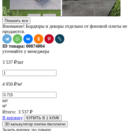
Показать все
Внимание! Бордюры и декоры отдельно от фоновой плиты не
продаются.
ID товара:
00074004
уточняйте у менеджера
3 537
₽
/шт
4 950
₽
/м²
шт
м²
Итого:
3 537
₽
В корзину
КУПИТЬ В 1 КЛИК
3D калькулятор плитки бесплатно
Задать вопрос по товару