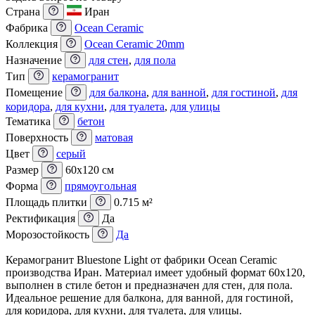
Страна
Иран
Фабрика
Ocean Ceramic
Коллекция
Ocean Ceramic 20mm
Назначение
для стен
,
для пола
Тип
керамогранит
Помещение
для балкона
,
для ванной
,
для гостиной
,
для
коридора
,
для кухни
,
для туалета
,
для улицы
Тематика
бетон
Поверхность
матовая
Цвет
серый
Размер
60x120 см
Форма
прямоугольная
Площадь плитки
0.715 м²
Ректификация
Да
Морозостойкость
Да
Керамогранит Bluestone Light от фабрики Ocean Ceramic
производства Иран. Материал имеет удобный формат 60x120,
выполнен в стиле бетон и предназначен для стен, для пола.
Идеальное решение для балкона, для ванной, для гостиной,
для коридора, для кухни, для туалета, для улицы.