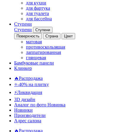
для кухни
для фартука
для туалета
для бассейна
Ступени
Ступени
Ступени
Поверхность
Страна
Цвет
матовая
противоскользящая
лаппатированная
глянцевая
Бамбуковые панели
Клинкер
🔥Распродажа
⭐-40% на плитку
⚡️Ликвидация
3D дизайн
Аналог по фото
Новинка
Новинки
Производители
Адрес салона
🔥Распродажа