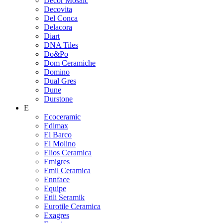
Decor Mosaic
Decovita
Del Conca
Delacora
Diart
DNA Tiles
Do&Po
Dom Ceramiche
Domino
Dual Gres
Dune
Durstone
E
Ecoceramic
Edimax
El Barco
El Molino
Elios Ceramica
Emigres
Emil Ceramica
Ennface
Equipe
Etili Seramik
Eurotile Ceramica
Exagres