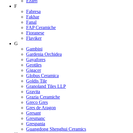
Ezarri
F
Fabresa
Fakhar
Fanal
FAP Ceramiche
Fioranese
Flaviker
G
Gambini
Gardenia Orchidea
Gayafores
Geotiles
Gigacer
Globus Ceramica
Goldis Tile
Granoland Tiles LLP
Gravita
Grazia Ceramiche
Greco Gres
Gres de Aragon
Gresant
Gresmanc
Grespania
Guangdong Shenghui Ceramics