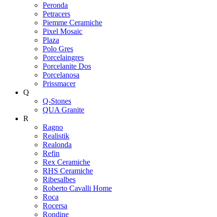
Peronda
Petracers
Piemme Ceramiche
Pixel Mosaic
Plaza
Polo Gres
Porcelaingres
Porcelanite Dos
Porcelanosa
Prissmacer
Q
Q-Stones
QUA Granite
R
Ragno
Realistik
Realonda
Refin
Rex Ceramiche
RHS Ceramiche
Ribesalbes
Roberto Cavalli Home
Roca
Rocersa
Rondine