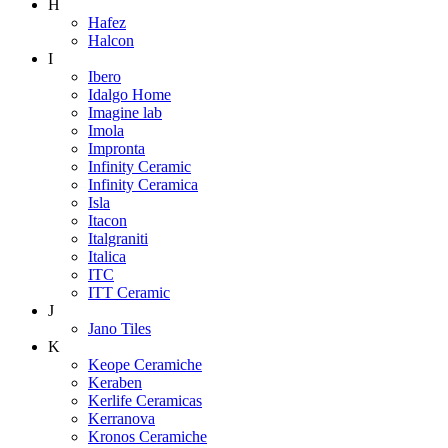
H
Hafez
Halcon
I
Ibero
Idalgo Home
Imagine lab
Imola
Impronta
Infinity Ceramic
Infinity Ceramica
Isla
Itacon
Italgraniti
Italica
ITC
ITT Ceramic
J
Jano Tiles
K
Keope Ceramiche
Keraben
Kerlife Ceramicas
Kerranova
Kronos Ceramiche