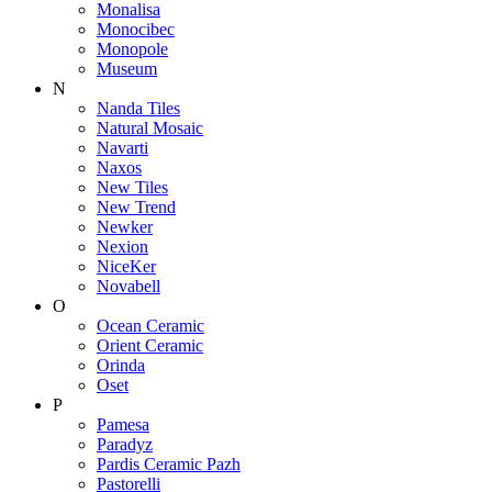
Monalisa
Monocibec
Monopole
Museum
N
Nanda Tiles
Natural Mosaic
Navarti
Naxos
New Tiles
New Trend
Newker
Nexion
NiceKer
Novabell
O
Ocean Ceramic
Orient Ceramic
Orinda
Oset
P
Pamesa
Paradyz
Pardis Ceramic Pazh
Pastorelli