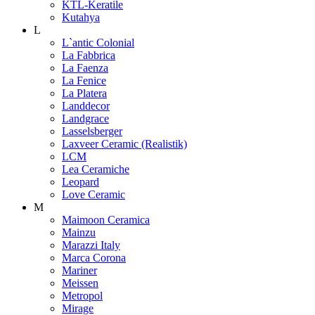
KTL-Keratile
Kutahya
L
L`antic Colonial
La Fabbrica
La Faenza
La Fenice
La Platera
Landdecor
Landgrace
Lasselsberger
Laxveer Ceramic (Realistik)
LCM
Lea Ceramiche
Leopard
Love Ceramic
M
Maimoon Ceramica
Mainzu
Marazzi Italy
Marca Corona
Mariner
Meissen
Metropol
Mirage