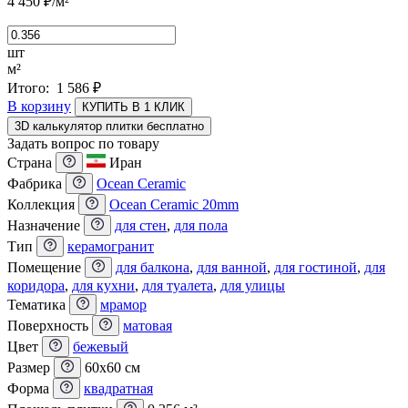
4 450
₽
/м²
шт
м²
Итого:
1 586
₽
В корзину
КУПИТЬ В 1 КЛИК
3D калькулятор плитки бесплатно
Задать вопрос по товару
Страна
Иран
Фабрика
Ocean Ceramic
Коллекция
Ocean Ceramic 20mm
Назначение
для стен
,
для пола
Тип
керамогранит
Помещение
для балкона
,
для ванной
,
для гостиной
,
для
коридора
,
для кухни
,
для туалета
,
для улицы
Тематика
мрамор
Поверхность
матовая
Цвет
бежевый
Размер
60x60 см
Форма
квадратная