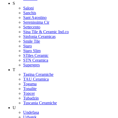
S
Saloni
Sanchis
Sant Agostino
Serenissima Cir
Settecento
Sina Tile & Ceramic Ind.co
Sinfonia Ceramicas
Smile Tile
Staro
Staro Slim
STiles Ceramic
STN Ceramica
Supergres
T
Tagina Ceramiche
TAU Ceramica
Togama
Tonalite
Topcer
Tubadzin
Tuscania Ceramiche
U
Undefasa
Urbatek