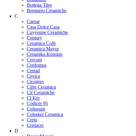
Bottega Tiles
Brennero Ceramiche
C
Caesar
Casa Dolce Casa
Cayyenne Ceramiche
Century
Ceramica Colli
Ceramica Mayor
Ceramika Konskie
Cercom
Cerdomus
Cerrad
Cevica
Cicogres
Cifre Ceramica
Cir Ceramiche
Cl Ker
Codicer 95
Coliseum
Colorker Ceramica
Creto
Cristacer
D