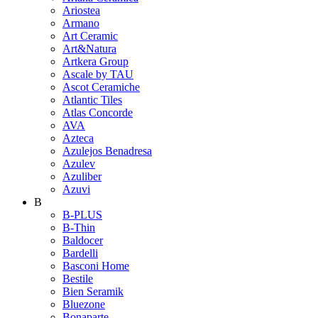
Ariostea
Armano
Art Ceramic
Art&Natura
Artkera Group
Ascale by TAU
Ascot Ceramiche
Atlantic Tiles
Atlas Concorde
AVA
Azteca
Azulejos Benadresa
Azulev
Azuliber
Azuvi
B
B-PLUS
B-Thin
Baldocer
Bardelli
Basconi Home
Bestile
Bien Seramik
Bluezone
Bonaparte