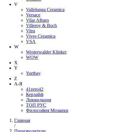
V
Vallelunga Ceramica
Versace
Vilar Albaro
Villeroy & Boch
Vitra
Vives Ceramica
VSA
W
Westerwalder Klinker
WOW
X
Y
Yurtbay
Z
А-Я
41zero42
Керлайф
Ликвидация
ТОП РУС
Философия Мозаики
Главная
/
Производители