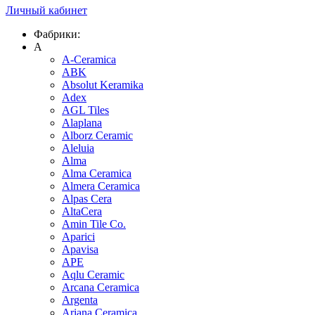
Личный кабинет
Фабрики:
A
A-Ceramica
ABK
Absolut Keramika
Adex
AGL Tiles
Alaplana
Alborz Ceramic
Aleluia
Alma
Alma Ceramica
Almera Ceramica
Alpas Cera
AltaCera
Amin Tile Co.
Aparici
Apavisa
APE
Aqlu Ceramic
Arcana Ceramica
Argenta
Ariana Ceramica