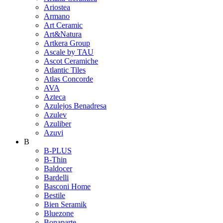
Ariostea
Armano
Art Ceramic
Art&Natura
Artkera Group
Ascale by TAU
Ascot Ceramiche
Atlantic Tiles
Atlas Concorde
AVA
Azteca
Azulejos Benadresa
Azulev
Azuliber
Azuvi
B
B-PLUS
B-Thin
Baldocer
Bardelli
Basconi Home
Bestile
Bien Seramik
Bluezone
Bonaparte