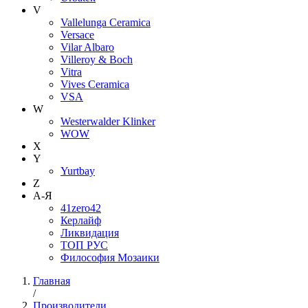
V
Vallelunga Ceramica
Versace
Vilar Albaro
Villeroy & Boch
Vitra
Vives Ceramica
VSA
W
Westerwalder Klinker
WOW
X
Y
Yurtbay
Z
А-Я
41zero42
Керлайф
Ликвидация
ТОП РУС
Философия Мозаики
Главная
/
Производители