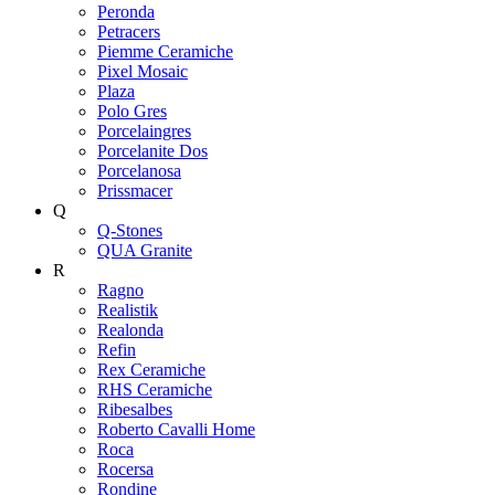
Peronda
Petracers
Piemme Ceramiche
Pixel Mosaic
Plaza
Polo Gres
Porcelaingres
Porcelanite Dos
Porcelanosa
Prissmacer
Q
Q-Stones
QUA Granite
R
Ragno
Realistik
Realonda
Refin
Rex Ceramiche
RHS Ceramiche
Ribesalbes
Roberto Cavalli Home
Roca
Rocersa
Rondine