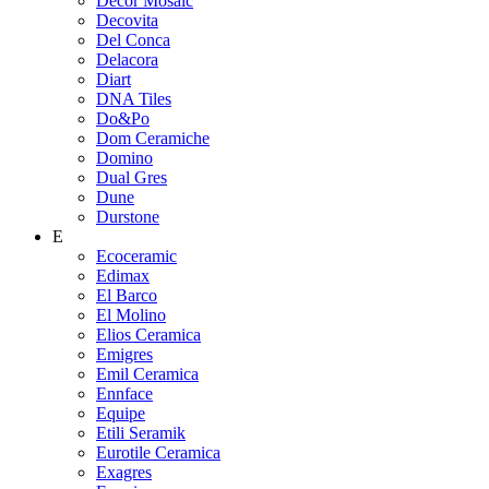
Decor Mosaic
Decovita
Del Conca
Delacora
Diart
DNA Tiles
Do&Po
Dom Ceramiche
Domino
Dual Gres
Dune
Durstone
E
Ecoceramic
Edimax
El Barco
El Molino
Elios Ceramica
Emigres
Emil Ceramica
Ennface
Equipe
Etili Seramik
Eurotile Ceramica
Exagres