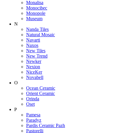
Monalisa
Monocibec
Monopole
Museum
N
Nanda Tiles
Natural Mosaic
Navarti
Naxos
New Tiles
New Trend
Newker
Nexion
NiceKer
Novabell
O
Ocean Ceramic
Orient Ceramic
Orinda
Oset
P
Pamesa
Paradyz
Pardis Ceramic Pazh
Pastorelli