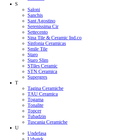
S
Saloni
Sanchis
Sant Agostino
Serenissima Cir
Settecento
Sina Tile & Ceramic Ind.co
Sinfonia Ceramicas
Smile Tile
Staro
Staro Slim
STiles Ceramic
STN Ceramica
Supergres
T
Tagina Ceramiche
TAU Ceramica
Togama
Tonalite
Topcer
Tubadzin
Tuscania Ceramiche
U
Undefasa
Urbatek