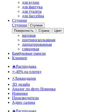
для кухни
для фартука
для туалета
для бассейна
Ступени
Ступени
Ступени
Поверхность
Страна
Цвет
матовая
противоскользящая
лаппатированная
глянцевая
Бамбуковые панели
Клинкер
🔥Распродажа
⭐-40% на плитку
⚡️Ликвидация
3D дизайн
Аналог по фото
Новинка
Новинки
Производители
Адрес салона
🔥Распродажа