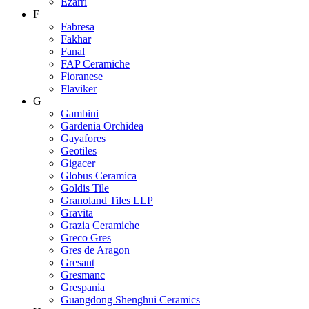
Ezarri
F
Fabresa
Fakhar
Fanal
FAP Ceramiche
Fioranese
Flaviker
G
Gambini
Gardenia Orchidea
Gayafores
Geotiles
Gigacer
Globus Ceramica
Goldis Tile
Granoland Tiles LLP
Gravita
Grazia Ceramiche
Greco Gres
Gres de Aragon
Gresant
Gresmanc
Grespania
Guangdong Shenghui Ceramics