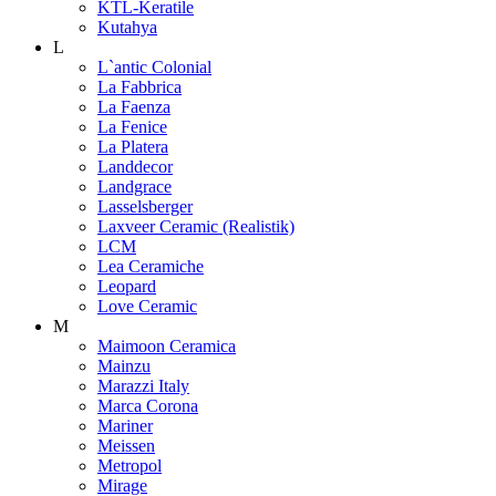
KTL-Keratile
Kutahya
L
L`antic Colonial
La Fabbrica
La Faenza
La Fenice
La Platera
Landdecor
Landgrace
Lasselsberger
Laxveer Ceramic (Realistik)
LCM
Lea Ceramiche
Leopard
Love Ceramic
M
Maimoon Ceramica
Mainzu
Marazzi Italy
Marca Corona
Mariner
Meissen
Metropol
Mirage