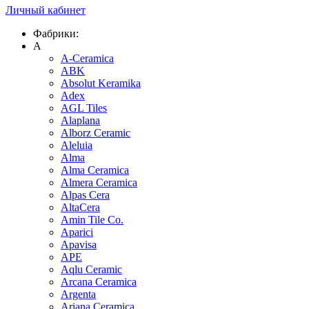
Личный кабинет
Фабрики:
A
A-Ceramica
ABK
Absolut Keramika
Adex
AGL Tiles
Alaplana
Alborz Ceramic
Aleluia
Alma
Alma Ceramica
Almera Ceramica
Alpas Cera
AltaCera
Amin Tile Co.
Aparici
Apavisa
APE
Aqlu Ceramic
Arcana Ceramica
Argenta
Ariana Ceramica