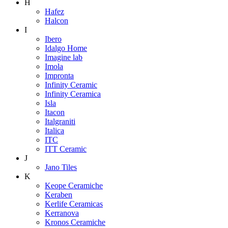
H
Hafez
Halcon
I
Ibero
Idalgo Home
Imagine lab
Imola
Impronta
Infinity Ceramic
Infinity Ceramica
Isla
Itacon
Italgraniti
Italica
ITC
ITT Ceramic
J
Jano Tiles
K
Keope Ceramiche
Keraben
Kerlife Ceramicas
Kerranova
Kronos Ceramiche