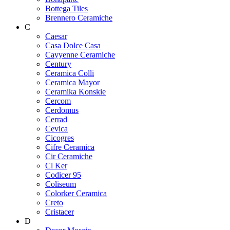
Bottega Tiles
Brennero Ceramiche
C
Caesar
Casa Dolce Casa
Cayyenne Ceramiche
Century
Ceramica Colli
Ceramica Mayor
Ceramika Konskie
Cercom
Cerdomus
Cerrad
Cevica
Cicogres
Cifre Ceramica
Cir Ceramiche
Cl Ker
Codicer 95
Coliseum
Colorker Ceramica
Creto
Cristacer
D