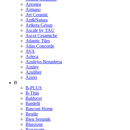
Ariostea
Armano
Art Ceramic
Art&Natura
Artkera Group
Ascale by TAU
Ascot Ceramiche
Atlantic Tiles
Atlas Concorde
AVA
Azteca
Azulejos Benadresa
Azulev
Azuliber
Azuvi
B
B-PLUS
B-Thin
Baldocer
Bardelli
Basconi Home
Bestile
Bien Seramik
Bluezone
Bonaparte