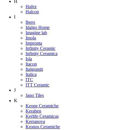
H
Hafez
Halcon
I
Ibero
Idalgo Home
Imagine lab
Imola
Impronta
Infinity Ceramic
Infinity Ceramica
Isla
Itacon
Italgraniti
Italica
ITC
ITT Ceramic
J
Jano Tiles
K
Keope Ceramiche
Keraben
Kerlife Ceramicas
Kerranova
Kronos Ceramiche