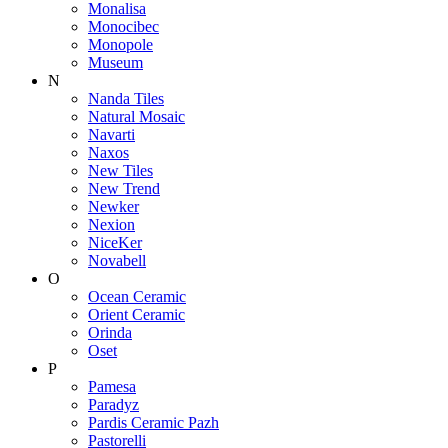
Monalisa
Monocibec
Monopole
Museum
N
Nanda Tiles
Natural Mosaic
Navarti
Naxos
New Tiles
New Trend
Newker
Nexion
NiceKer
Novabell
O
Ocean Ceramic
Orient Ceramic
Orinda
Oset
P
Pamesa
Paradyz
Pardis Ceramic Pazh
Pastorelli