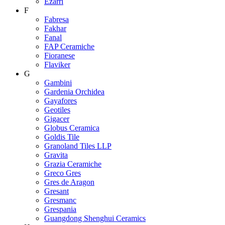
Ezarri
F
Fabresa
Fakhar
Fanal
FAP Ceramiche
Fioranese
Flaviker
G
Gambini
Gardenia Orchidea
Gayafores
Geotiles
Gigacer
Globus Ceramica
Goldis Tile
Granoland Tiles LLP
Gravita
Grazia Ceramiche
Greco Gres
Gres de Aragon
Gresant
Gresmanc
Grespania
Guangdong Shenghui Ceramics