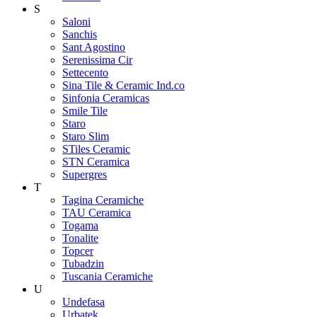
S
Saloni
Sanchis
Sant Agostino
Serenissima Cir
Settecento
Sina Tile & Ceramic Ind.co
Sinfonia Ceramicas
Smile Tile
Staro
Staro Slim
STiles Ceramic
STN Ceramica
Supergres
T
Tagina Ceramiche
TAU Ceramica
Togama
Tonalite
Topcer
Tubadzin
Tuscania Ceramiche
U
Undefasa
Urbatek