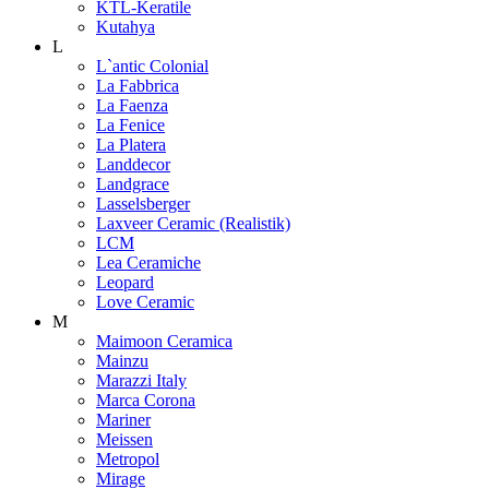
KTL-Keratile
Kutahya
L
L`antic Colonial
La Fabbrica
La Faenza
La Fenice
La Platera
Landdecor
Landgrace
Lasselsberger
Laxveer Ceramic (Realistik)
LCM
Lea Ceramiche
Leopard
Love Ceramic
M
Maimoon Ceramica
Mainzu
Marazzi Italy
Marca Corona
Mariner
Meissen
Metropol
Mirage