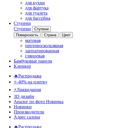
для кухни
для фартука
для туалета
для бассейна
Ступени
Ступени
Ступени
Поверхность
Страна
Цвет
матовая
противоскользящая
лаппатированная
глянцевая
Бамбуковые панели
Клинкер
🔥Распродажа
⭐-40% на плитку
⚡️Ликвидация
3D дизайн
Аналог по фото
Новинка
Новинки
Производители
Адрес салона
🔥Распродажа