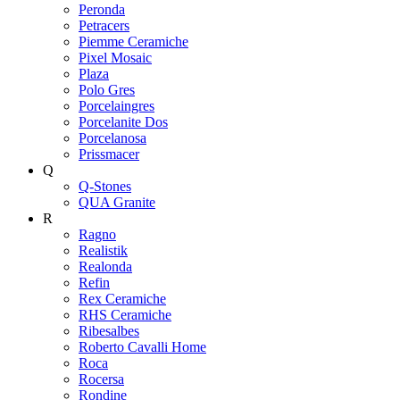
Peronda
Petracers
Piemme Ceramiche
Pixel Mosaic
Plaza
Polo Gres
Porcelaingres
Porcelanite Dos
Porcelanosa
Prissmacer
Q
Q-Stones
QUA Granite
R
Ragno
Realistik
Realonda
Refin
Rex Ceramiche
RHS Ceramiche
Ribesalbes
Roberto Cavalli Home
Roca
Rocersa
Rondine