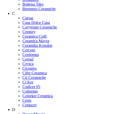
Bottega Tiles
Brennero Ceramiche
C
Caesar
Casa Dolce Casa
Cayyenne Ceramiche
Century
Ceramica Colli
Ceramica Mayor
Ceramika Konskie
Cercom
Cerdomus
Cerrad
Cevica
Cicogres
Cifre Ceramica
Cir Ceramiche
Cl Ker
Codicer 95
Coliseum
Colorker Ceramica
Creto
Cristacer
D