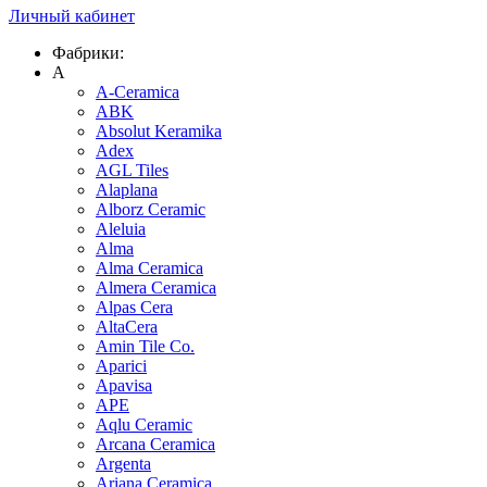
Личный кабинет
Фабрики:
A
A-Ceramica
ABK
Absolut Keramika
Adex
AGL Tiles
Alaplana
Alborz Ceramic
Aleluia
Alma
Alma Ceramica
Almera Ceramica
Alpas Cera
AltaCera
Amin Tile Co.
Aparici
Apavisa
APE
Aqlu Ceramic
Arcana Ceramica
Argenta
Ariana Ceramica