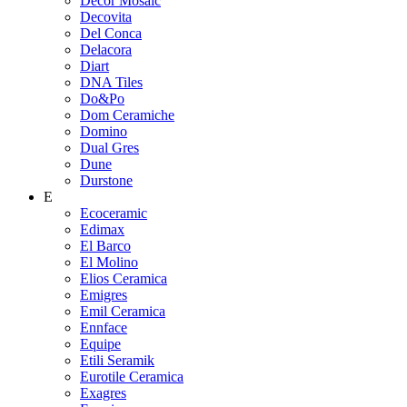
Decor Mosaic
Decovita
Del Conca
Delacora
Diart
DNA Tiles
Do&Po
Dom Ceramiche
Domino
Dual Gres
Dune
Durstone
E
Ecoceramic
Edimax
El Barco
El Molino
Elios Ceramica
Emigres
Emil Ceramica
Ennface
Equipe
Etili Seramik
Eurotile Ceramica
Exagres