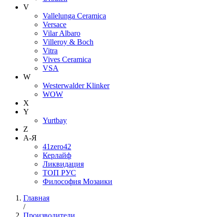
V
Vallelunga Ceramica
Versace
Vilar Albaro
Villeroy & Boch
Vitra
Vives Ceramica
VSA
W
Westerwalder Klinker
WOW
X
Y
Yurtbay
Z
А-Я
41zero42
Керлайф
Ликвидация
ТОП РУС
Философия Мозаики
Главная
/
Производители