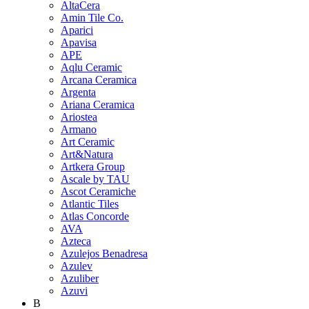
AltaCera
Amin Tile Co.
Aparici
Apavisa
APE
Aqlu Ceramic
Arcana Ceramica
Argenta
Ariana Ceramica
Ariostea
Armano
Art Ceramic
Art&Natura
Artkera Group
Ascale by TAU
Ascot Ceramiche
Atlantic Tiles
Atlas Concorde
AVA
Azteca
Azulejos Benadresa
Azulev
Azuliber
Azuvi
B