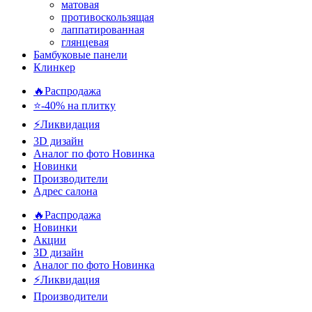
матовая
противоскользящая
лаппатированная
глянцевая
Бамбуковые панели
Клинкер
🔥Распродажа
⭐-40% на плитку
⚡️Ликвидация
3D дизайн
Аналог по фото
Новинка
Новинки
Производители
Адрес салона
🔥Распродажа
Новинки
Акции
3D дизайн
Аналог по фото
Новинка
⚡Ликвидация
Производители