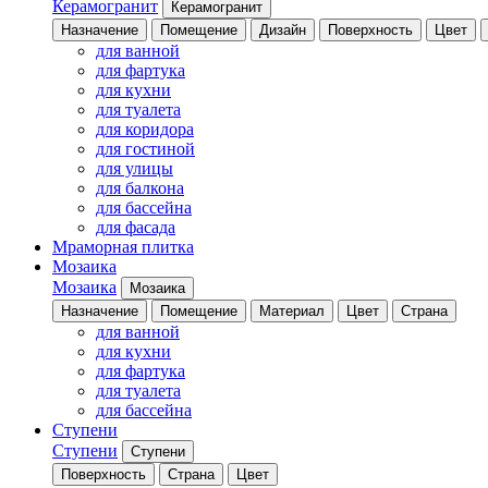
Керамогранит
Керамогранит
Назначение
Помещение
Дизайн
Поверхность
Цвет
для ванной
для фартука
для кухни
для туалета
для коридора
для гостиной
для улицы
для балкона
для бассейна
для фасада
Мраморная плитка
Мозаика
Мозаика
Мозаика
Назначение
Помещение
Материал
Цвет
Страна
для ванной
для кухни
для фартука
для туалета
для бассейна
Ступени
Ступени
Ступени
Поверхность
Страна
Цвет