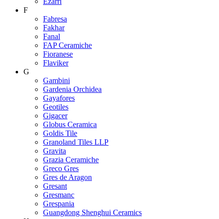
Ezarri
F
Fabresa
Fakhar
Fanal
FAP Ceramiche
Fioranese
Flaviker
G
Gambini
Gardenia Orchidea
Gayafores
Geotiles
Gigacer
Globus Ceramica
Goldis Tile
Granoland Tiles LLP
Gravita
Grazia Ceramiche
Greco Gres
Gres de Aragon
Gresant
Gresmanc
Grespania
Guangdong Shenghui Ceramics