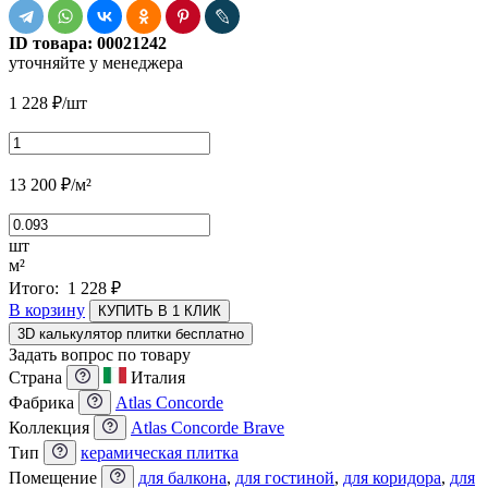
ID товара:
00021242
уточняйте у менеджера
1 228
₽
/шт
13 200
₽
/м²
шт
м²
Итого:
1 228
₽
В корзину
КУПИТЬ В 1 КЛИК
3D калькулятор плитки бесплатно
Задать вопрос по товару
Страна
Италия
Фабрика
Atlas Concorde
Коллекция
Atlas Concorde Brave
Тип
керамическая плитка
Помещение
для балкона
,
для гостиной
,
для коридора
,
для