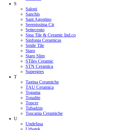
S
Saloni
Sanchis
Sant Agostino
Serenissima Cir
Settecento
Sina Tile & Ceramic Ind.co
Sinfonia Ceramicas
Smile Tile
Staro
Staro Slim
STiles Ceramic
STN Ceramica
Supergres
T
Tagina Ceramiche
TAU Ceramica
Togama
Tonalite
Topcer
Tubadzin
Tuscania Ceramiche
U
Undefasa
Urbatek