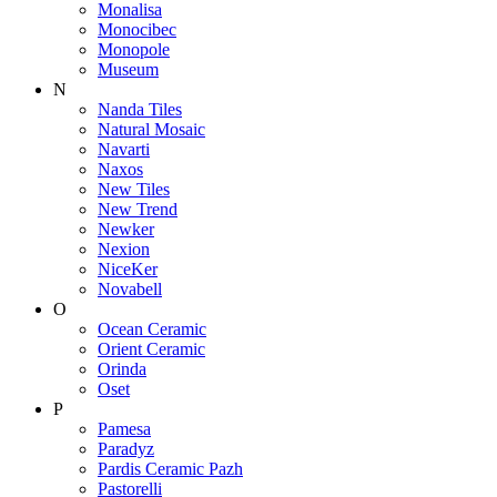
Monalisa
Monocibec
Monopole
Museum
N
Nanda Tiles
Natural Mosaic
Navarti
Naxos
New Tiles
New Trend
Newker
Nexion
NiceKer
Novabell
O
Ocean Ceramic
Orient Ceramic
Orinda
Oset
P
Pamesa
Paradyz
Pardis Ceramic Pazh
Pastorelli