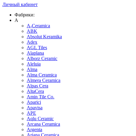
Личный кабинет
Фабрики:
A
A-Ceramica
ABK
Absolut Keramika
Adex
AGL Tiles
Alaplana
Alborz Ceramic
Aleluia
Alma
Alma Ceramica
Almera Ceramica
Alpas Cera
AltaCera
Amin Tile Co.
Aparici
Apavisa
APE
Aqlu Ceramic
Arcana Ceramica
Argenta
Ariana Ceramica