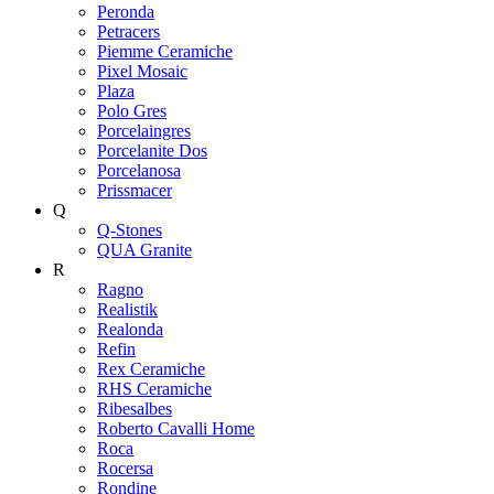
Peronda
Petracers
Piemme Ceramiche
Pixel Mosaic
Plaza
Polo Gres
Porcelaingres
Porcelanite Dos
Porcelanosa
Prissmacer
Q
Q-Stones
QUA Granite
R
Ragno
Realistik
Realonda
Refin
Rex Ceramiche
RHS Ceramiche
Ribesalbes
Roberto Cavalli Home
Roca
Rocersa
Rondine