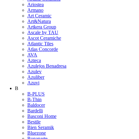
Ariostea
Armano
Art Ceramic
Art&Natura
Artkera Group
Ascale by TAU
Ascot Ceramiche
Atlantic Tiles
Atlas Concorde
AVA
Azteca
Azulejos Benadresa
Azulev
Azuliber
Azuvi
B
B-PLUS
B-Thin
Baldocer
Bardelli
Basconi Home
Bestile
Bien Seramik
Bluezone
Bonaparte