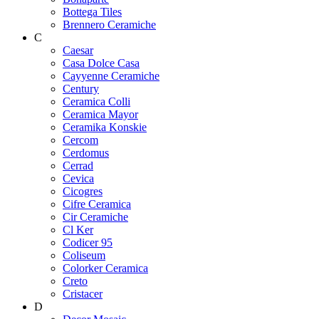
Bottega Tiles
Brennero Ceramiche
C
Caesar
Casa Dolce Casa
Cayyenne Ceramiche
Century
Ceramica Colli
Ceramica Mayor
Ceramika Konskie
Cercom
Cerdomus
Cerrad
Cevica
Cicogres
Cifre Ceramica
Cir Ceramiche
Cl Ker
Codicer 95
Coliseum
Colorker Ceramica
Creto
Cristacer
D