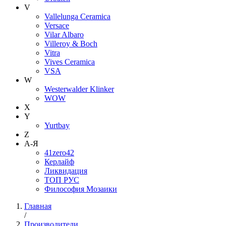
V
Vallelunga Ceramica
Versace
Vilar Albaro
Villeroy & Boch
Vitra
Vives Ceramica
VSA
W
Westerwalder Klinker
WOW
X
Y
Yurtbay
Z
А-Я
41zero42
Керлайф
Ликвидация
ТОП РУС
Философия Мозаики
Главная
/
Производители