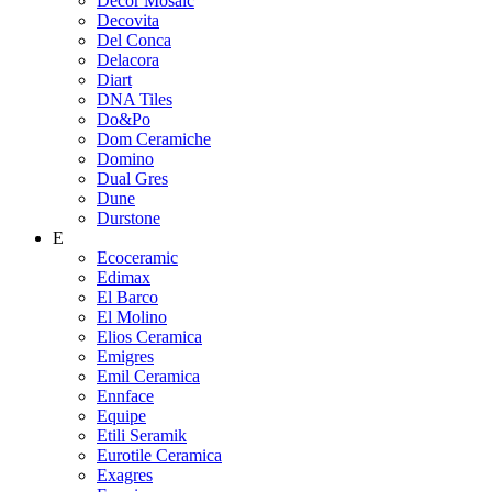
Decor Mosaic
Decovita
Del Conca
Delacora
Diart
DNA Tiles
Do&Po
Dom Ceramiche
Domino
Dual Gres
Dune
Durstone
E
Ecoceramic
Edimax
El Barco
El Molino
Elios Ceramica
Emigres
Emil Ceramica
Ennface
Equipe
Etili Seramik
Eurotile Ceramica
Exagres