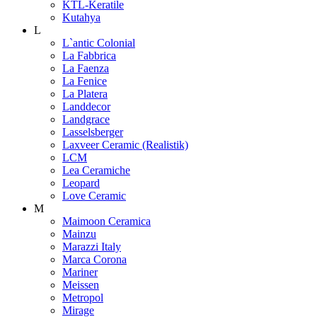
KTL-Keratile
Kutahya
L
L`antic Colonial
La Fabbrica
La Faenza
La Fenice
La Platera
Landdecor
Landgrace
Lasselsberger
Laxveer Ceramic (Realistik)
LCM
Lea Ceramiche
Leopard
Love Ceramic
M
Maimoon Ceramica
Mainzu
Marazzi Italy
Marca Corona
Mariner
Meissen
Metropol
Mirage