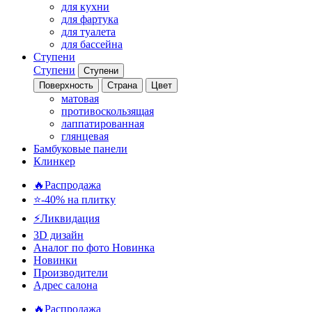
для кухни
для фартука
для туалета
для бассейна
Ступени
Ступени
Ступени
Поверхность
Страна
Цвет
матовая
противоскользящая
лаппатированная
глянцевая
Бамбуковые панели
Клинкер
🔥Распродажа
⭐-40% на плитку
⚡️Ликвидация
3D дизайн
Аналог по фото
Новинка
Новинки
Производители
Адрес салона
🔥Распродажа