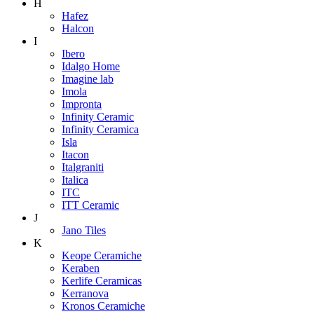
H
Hafez
Halcon
I
Ibero
Idalgo Home
Imagine lab
Imola
Impronta
Infinity Ceramic
Infinity Ceramica
Isla
Itacon
Italgraniti
Italica
ITC
ITT Ceramic
J
Jano Tiles
K
Keope Ceramiche
Keraben
Kerlife Ceramicas
Kerranova
Kronos Ceramiche