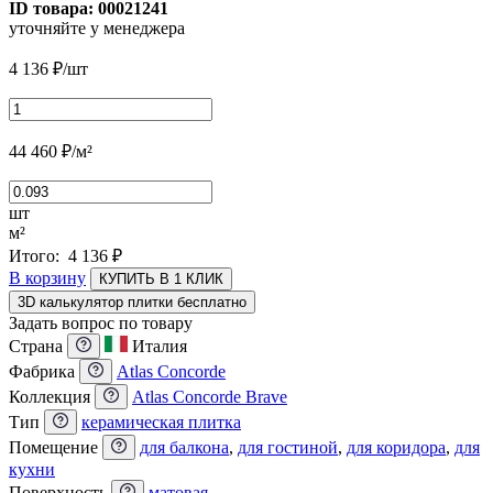
ID товара:
00021241
уточняйте у менеджера
4 136
₽
/шт
44 460
₽
/м²
шт
м²
Итого:
4 136
₽
В корзину
КУПИТЬ В 1 КЛИК
3D калькулятор плитки бесплатно
Задать вопрос по товару
Страна
Италия
Фабрика
Atlas Concorde
Коллекция
Atlas Concorde Brave
Тип
керамическая плитка
Помещение
для балкона
,
для гостиной
,
для коридора
,
для
кухни
Поверхность
матовая