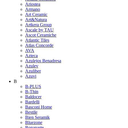
Ariostea
Armano
Art Ceramic
Art&Natura
Artkera Group
Ascale by TAU
Ascot Ceramiche
Atlantic Tiles
Atlas Concorde
AVA
Azteca
Azulejos Benadresa
Azulev
Azuliber
Azuvi
B
B-PLUS
B-Thin
Baldocer
Bardelli
Basconi Home
Bestile
Bien Seramik
Bluezone
Bonaparte