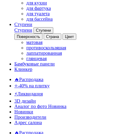
для кухни
для фартука
для туалета
для бассейна
Ступени
Ступени
Ступени
Поверхность
Страна
Цвет
матовая
противоскользящая
лаппатированная
глянцевая
Бамбуковые панели
Клинкер
🔥Распродажа
⭐-40% на плитку
⚡️Ликвидация
3D дизайн
Аналог по фото
Новинка
Новинки
Производители
Адрес салона
🔥Распродажа