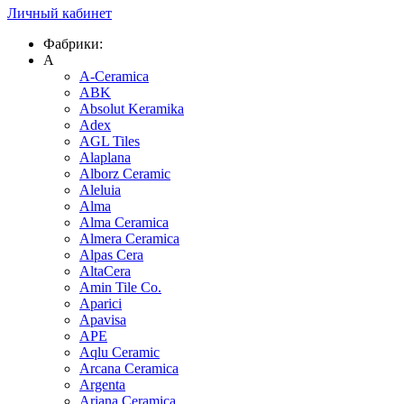
Личный кабинет
Фабрики:
A
A-Ceramica
ABK
Absolut Keramika
Adex
AGL Tiles
Alaplana
Alborz Ceramic
Aleluia
Alma
Alma Ceramica
Almera Ceramica
Alpas Cera
AltaCera
Amin Tile Co.
Aparici
Apavisa
APE
Aqlu Ceramic
Arcana Ceramica
Argenta
Ariana Ceramica