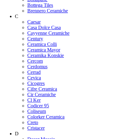
Bottega Tiles
Brennero Ceramiche
C
Caesar
Casa Dolce Casa
Cayyenne Ceramiche
Century
Ceramica Colli
Ceramica Mayor
Ceramika Konskie
Cercom
Cerdomus
Cerrad
Cevica
Cicogres
Cifre Ceramica
Cir Ceramiche
Cl Ker
Codicer 95
Coliseum
Colorker Ceramica
Creto
Cristacer
D