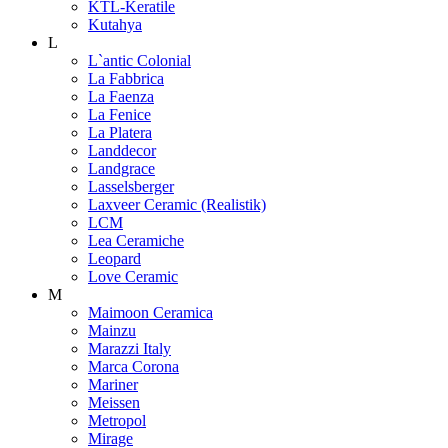
KTL-Keratile
Kutahya
L
L`antic Colonial
La Fabbrica
La Faenza
La Fenice
La Platera
Landdecor
Landgrace
Lasselsberger
Laxveer Ceramic (Realistik)
LCM
Lea Ceramiche
Leopard
Love Ceramic
M
Maimoon Ceramica
Mainzu
Marazzi Italy
Marca Corona
Mariner
Meissen
Metropol
Mirage