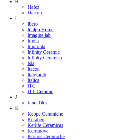
H
Hafez
Halcon
I
Ibero
Idalgo Home
Imagine lab
Imola
Impronta
Infinity Ceramic
Infinity Ceramica
Isla
Itacon
Italgraniti
Italica
ITC
ITT Ceramic
J
Jano Tiles
K
Keope Ceramiche
Keraben
Kerlife Ceramicas
Kerranova
Kronos Ceramiche