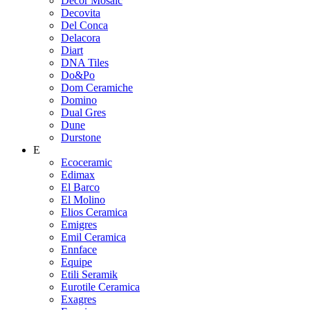
Decor Mosaic
Decovita
Del Conca
Delacora
Diart
DNA Tiles
Do&Po
Dom Ceramiche
Domino
Dual Gres
Dune
Durstone
E
Ecoceramic
Edimax
El Barco
El Molino
Elios Ceramica
Emigres
Emil Ceramica
Ennface
Equipe
Etili Seramik
Eurotile Ceramica
Exagres