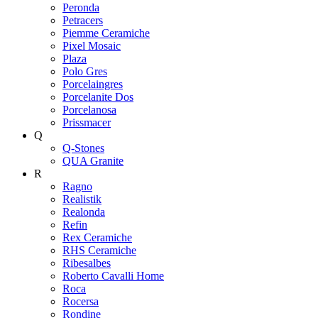
Peronda
Petracers
Piemme Ceramiche
Pixel Mosaic
Plaza
Polo Gres
Porcelaingres
Porcelanite Dos
Porcelanosa
Prissmacer
Q
Q-Stones
QUA Granite
R
Ragno
Realistik
Realonda
Refin
Rex Ceramiche
RHS Ceramiche
Ribesalbes
Roberto Cavalli Home
Roca
Rocersa
Rondine