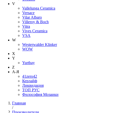
V
Vallelunga Ceramica
Versace
Vilar Albaro
Villeroy & Boch
Vitra
Vives Ceramica
VSA
W
Westerwalder Klinker
WOW
X
Y
Yurtbay
Z
А-Я
41zero42
Керлайф
Ликвидация
ТОП РУС
Философия Мозаики
Главная
/
Производители