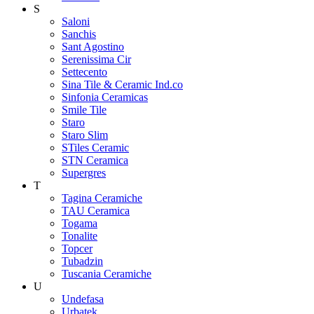
S
Saloni
Sanchis
Sant Agostino
Serenissima Cir
Settecento
Sina Tile & Ceramic Ind.co
Sinfonia Ceramicas
Smile Tile
Staro
Staro Slim
STiles Ceramic
STN Ceramica
Supergres
T
Tagina Ceramiche
TAU Ceramica
Togama
Tonalite
Topcer
Tubadzin
Tuscania Ceramiche
U
Undefasa
Urbatek