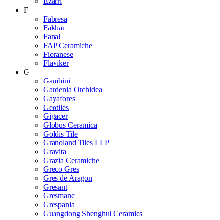
Ezarri
F
Fabresa
Fakhar
Fanal
FAP Ceramiche
Fioranese
Flaviker
G
Gambini
Gardenia Orchidea
Gayafores
Geotiles
Gigacer
Globus Ceramica
Goldis Tile
Granoland Tiles LLP
Gravita
Grazia Ceramiche
Greco Gres
Gres de Aragon
Gresant
Gresmanc
Grespania
Guangdong Shenghui Ceramics