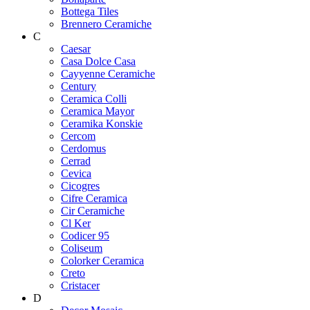
Bottega Tiles
Brennero Ceramiche
C
Caesar
Casa Dolce Casa
Cayyenne Ceramiche
Century
Ceramica Colli
Ceramica Mayor
Ceramika Konskie
Cercom
Cerdomus
Cerrad
Cevica
Cicogres
Cifre Ceramica
Cir Ceramiche
Cl Ker
Codicer 95
Coliseum
Colorker Ceramica
Creto
Cristacer
D