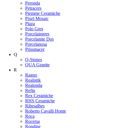
Peronda
Petracers
Piemme Ceramiche
Pixel Mosaic
Plaza
Polo Gres
Porcelaingres
Porcelanite Dos
Porcelanosa
Prissmacer
Q
Q-Stones
QUA Granite
R
Ragno
Realistik
Realonda
Refin
Rex Ceramiche
RHS Ceramiche
Ribesalbes
Roberto Cavalli Home
Roca
Rocersa
Rondine