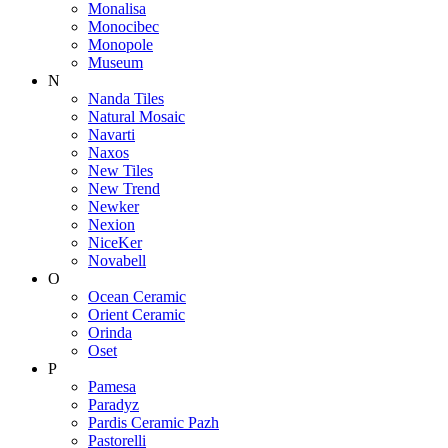
Monalisa
Monocibec
Monopole
Museum
N
Nanda Tiles
Natural Mosaic
Navarti
Naxos
New Tiles
New Trend
Newker
Nexion
NiceKer
Novabell
O
Ocean Ceramic
Orient Ceramic
Orinda
Oset
P
Pamesa
Paradyz
Pardis Ceramic Pazh
Pastorelli