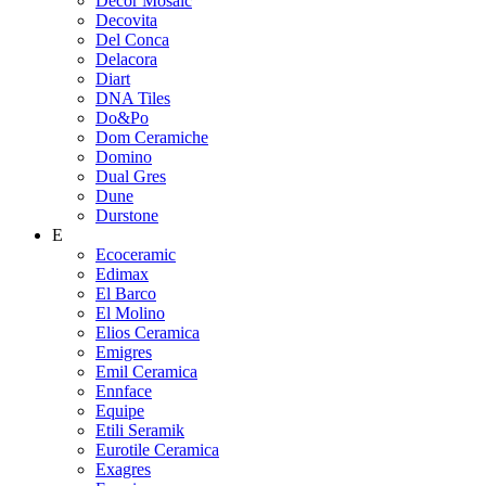
Decor Mosaic
Decovita
Del Conca
Delacora
Diart
DNA Tiles
Do&Po
Dom Ceramiche
Domino
Dual Gres
Dune
Durstone
E
Ecoceramic
Edimax
El Barco
El Molino
Elios Ceramica
Emigres
Emil Ceramica
Ennface
Equipe
Etili Seramik
Eurotile Ceramica
Exagres