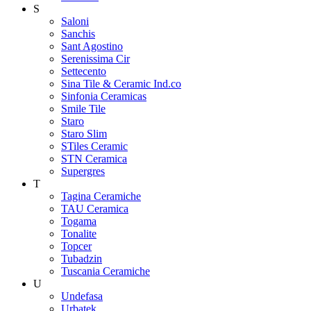
S
Saloni
Sanchis
Sant Agostino
Serenissima Cir
Settecento
Sina Tile & Ceramic Ind.co
Sinfonia Ceramicas
Smile Tile
Staro
Staro Slim
STiles Ceramic
STN Ceramica
Supergres
T
Tagina Ceramiche
TAU Ceramica
Togama
Tonalite
Topcer
Tubadzin
Tuscania Ceramiche
U
Undefasa
Urbatek