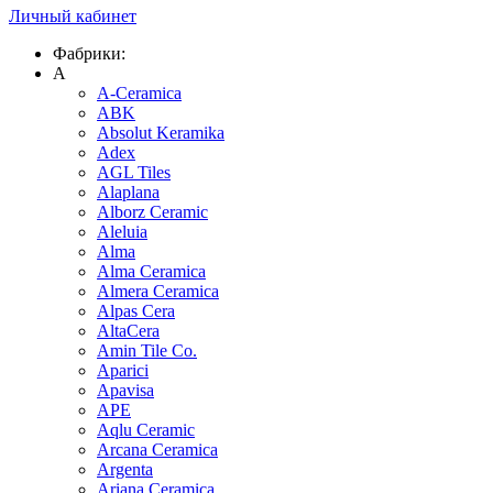
Личный кабинет
Фабрики:
A
A-Ceramica
ABK
Absolut Keramika
Adex
AGL Tiles
Alaplana
Alborz Ceramic
Aleluia
Alma
Alma Ceramica
Almera Ceramica
Alpas Cera
AltaCera
Amin Tile Co.
Aparici
Apavisa
APE
Aqlu Ceramic
Arcana Ceramica
Argenta
Ariana Ceramica