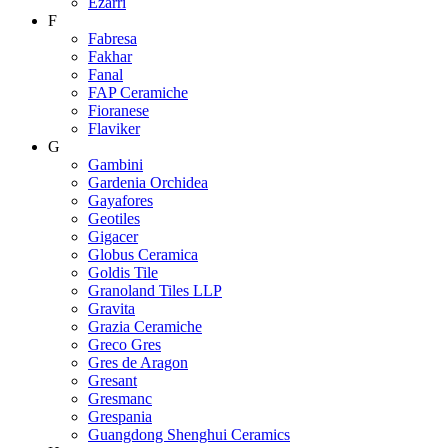
Ezarri
F
Fabresa
Fakhar
Fanal
FAP Ceramiche
Fioranese
Flaviker
G
Gambini
Gardenia Orchidea
Gayafores
Geotiles
Gigacer
Globus Ceramica
Goldis Tile
Granoland Tiles LLP
Gravita
Grazia Ceramiche
Greco Gres
Gres de Aragon
Gresant
Gresmanc
Grespania
Guangdong Shenghui Ceramics