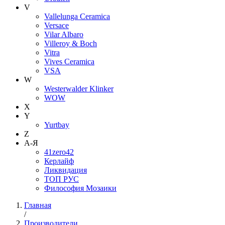
V
Vallelunga Ceramica
Versace
Vilar Albaro
Villeroy & Boch
Vitra
Vives Ceramica
VSA
W
Westerwalder Klinker
WOW
X
Y
Yurtbay
Z
А-Я
41zero42
Керлайф
Ликвидация
ТОП РУС
Философия Мозаики
Главная
/
Производители