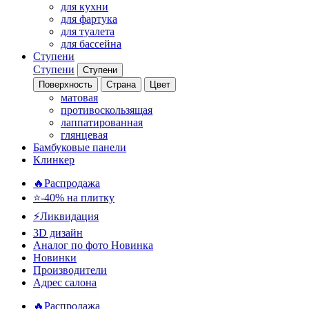
для кухни
для фартука
для туалета
для бассейна
Ступени
Ступени
Ступени
Поверхность
Страна
Цвет
матовая
противоскользящая
лаппатированная
глянцевая
Бамбуковые панели
Клинкер
🔥Распродажа
⭐-40% на плитку
⚡️Ликвидация
3D дизайн
Аналог по фото
Новинка
Новинки
Производители
Адрес салона
🔥Распродажа