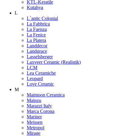
KTL-Keratile
Kutahya
L
L`antic Colonial
La Fabbrica
La Faenza
La Fenice
La Platera
Landdecor
Landgrace
Lasselsberger
Laxveer Ceramic (Realistik)
LCM
Lea Ceramiche
Leopard
Love Ceramic
M
Maimoon Ceramica
Mainzu
Marazzi Italy
Marca Corona
Mariner
Meissen
Metropol
Mirage