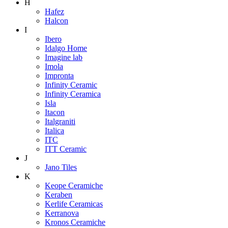
H
Hafez
Halcon
I
Ibero
Idalgo Home
Imagine lab
Imola
Impronta
Infinity Ceramic
Infinity Ceramica
Isla
Itacon
Italgraniti
Italica
ITC
ITT Ceramic
J
Jano Tiles
K
Keope Ceramiche
Keraben
Kerlife Ceramicas
Kerranova
Kronos Ceramiche