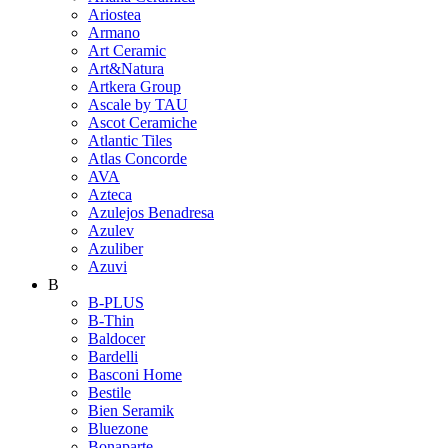
Ariostea
Armano
Art Ceramic
Art&Natura
Artkera Group
Ascale by TAU
Ascot Ceramiche
Atlantic Tiles
Atlas Concorde
AVA
Azteca
Azulejos Benadresa
Azulev
Azuliber
Azuvi
B
B-PLUS
B-Thin
Baldocer
Bardelli
Basconi Home
Bestile
Bien Seramik
Bluezone
Bonaparte