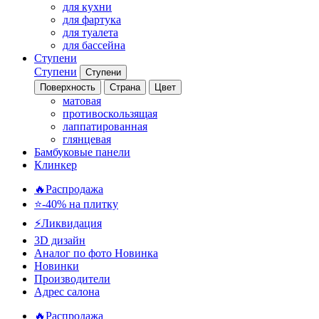
для кухни
для фартука
для туалета
для бассейна
Ступени
Ступени
Ступени
Поверхность
Страна
Цвет
матовая
противоскользящая
лаппатированная
глянцевая
Бамбуковые панели
Клинкер
🔥Распродажа
⭐-40% на плитку
⚡️Ликвидация
3D дизайн
Аналог по фото
Новинка
Новинки
Производители
Адрес салона
🔥Распродажа