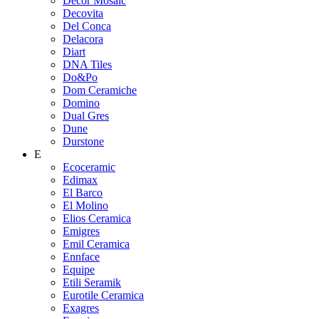
Decor Mosaic
Decovita
Del Conca
Delacora
Diart
DNA Tiles
Do&Po
Dom Ceramiche
Domino
Dual Gres
Dune
Durstone
E
Ecoceramic
Edimax
El Barco
El Molino
Elios Ceramica
Emigres
Emil Ceramica
Ennface
Equipe
Etili Seramik
Eurotile Ceramica
Exagres