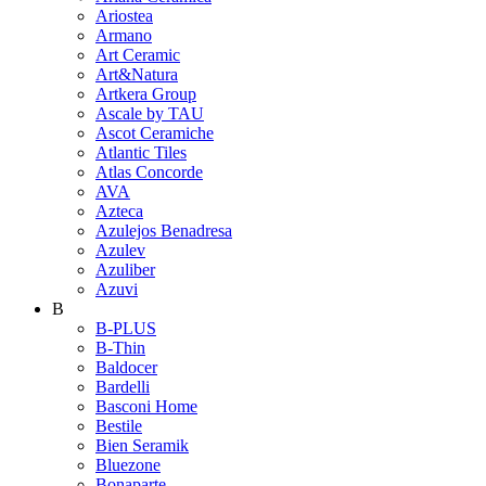
Ariostea
Armano
Art Ceramic
Art&Natura
Artkera Group
Ascale by TAU
Ascot Ceramiche
Atlantic Tiles
Atlas Concorde
AVA
Azteca
Azulejos Benadresa
Azulev
Azuliber
Azuvi
B
B-PLUS
B-Thin
Baldocer
Bardelli
Basconi Home
Bestile
Bien Seramik
Bluezone
Bonaparte