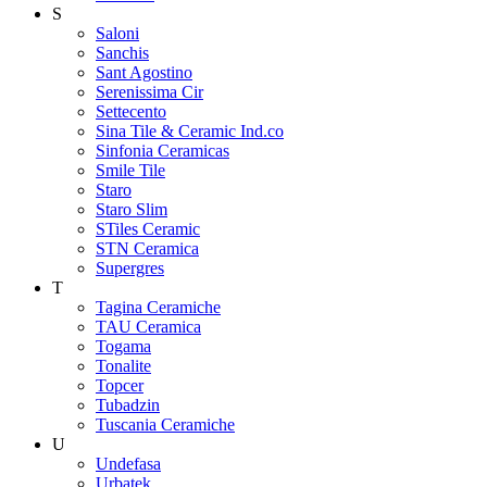
S
Saloni
Sanchis
Sant Agostino
Serenissima Cir
Settecento
Sina Tile & Ceramic Ind.co
Sinfonia Ceramicas
Smile Tile
Staro
Staro Slim
STiles Ceramic
STN Ceramica
Supergres
T
Tagina Ceramiche
TAU Ceramica
Togama
Tonalite
Topcer
Tubadzin
Tuscania Ceramiche
U
Undefasa
Urbatek