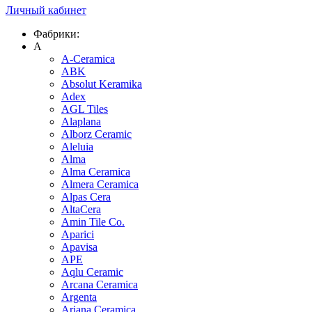
Личный кабинет
Фабрики:
A
A-Ceramica
ABK
Absolut Keramika
Adex
AGL Tiles
Alaplana
Alborz Ceramic
Aleluia
Alma
Alma Ceramica
Almera Ceramica
Alpas Cera
AltaCera
Amin Tile Co.
Aparici
Apavisa
APE
Aqlu Ceramic
Arcana Ceramica
Argenta
Ariana Ceramica