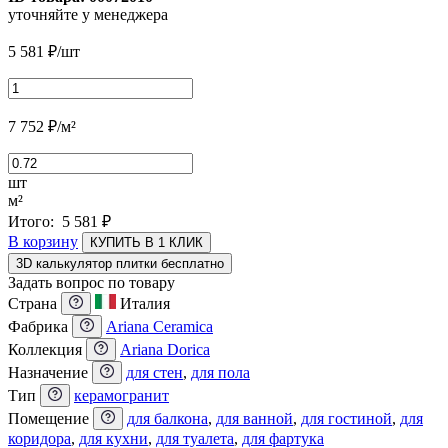
уточняйте у менеджера
5 581
₽
/шт
7 752
₽
/м²
шт
м²
Итого:
5 581
₽
В корзину
КУПИТЬ В 1 КЛИК
3D калькулятор плитки бесплатно
Задать вопрос по товару
Страна
Италия
Фабрика
Ariana Ceramica
Коллекция
Ariana Dorica
Назначение
для стен
,
для пола
Тип
керамогранит
Помещение
для балкона
,
для ванной
,
для гостиной
,
для
коридора
,
для кухни
,
для туалета
,
для фартука