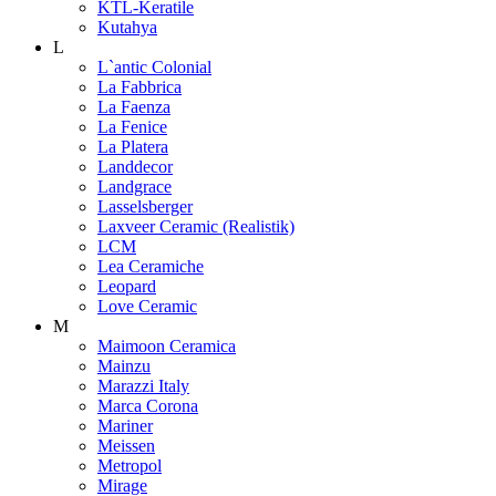
KTL-Keratile
Kutahya
L
L`antic Colonial
La Fabbrica
La Faenza
La Fenice
La Platera
Landdecor
Landgrace
Lasselsberger
Laxveer Ceramic (Realistik)
LCM
Lea Ceramiche
Leopard
Love Ceramic
M
Maimoon Ceramica
Mainzu
Marazzi Italy
Marca Corona
Mariner
Meissen
Metropol
Mirage