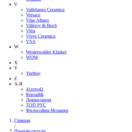
V
Vallelunga Ceramica
Versace
Vilar Albaro
Villeroy & Boch
Vitra
Vives Ceramica
VSA
W
Westerwalder Klinker
WOW
X
Y
Yurtbay
Z
А-Я
41zero42
Керлайф
Ликвидация
ТОП РУС
Философия Мозаики
Главная
/
Производители