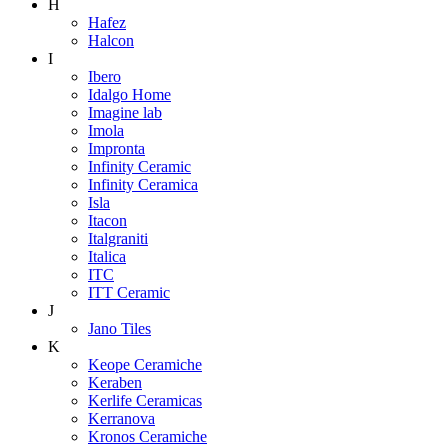
H
Hafez
Halcon
I
Ibero
Idalgo Home
Imagine lab
Imola
Impronta
Infinity Ceramic
Infinity Ceramica
Isla
Itacon
Italgraniti
Italica
ITC
ITT Ceramic
J
Jano Tiles
K
Keope Ceramiche
Keraben
Kerlife Ceramicas
Kerranova
Kronos Ceramiche