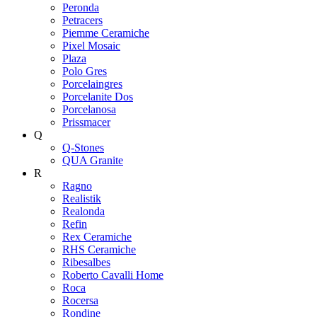
Peronda
Petracers
Piemme Ceramiche
Pixel Mosaic
Plaza
Polo Gres
Porcelaingres
Porcelanite Dos
Porcelanosa
Prissmacer
Q
Q-Stones
QUA Granite
R
Ragno
Realistik
Realonda
Refin
Rex Ceramiche
RHS Ceramiche
Ribesalbes
Roberto Cavalli Home
Roca
Rocersa
Rondine