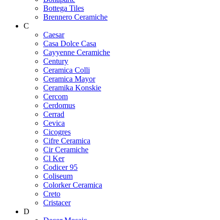
Bottega Tiles
Brennero Ceramiche
C
Caesar
Casa Dolce Casa
Cayyenne Ceramiche
Century
Ceramica Colli
Ceramica Mayor
Ceramika Konskie
Cercom
Cerdomus
Cerrad
Cevica
Cicogres
Cifre Ceramica
Cir Ceramiche
Cl Ker
Codicer 95
Coliseum
Colorker Ceramica
Creto
Cristacer
D