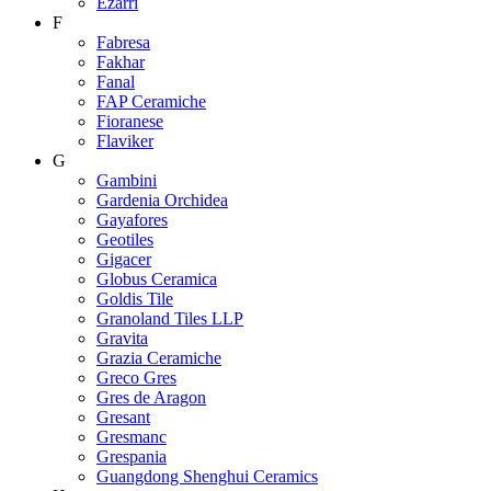
Ezarri
F
Fabresa
Fakhar
Fanal
FAP Ceramiche
Fioranese
Flaviker
G
Gambini
Gardenia Orchidea
Gayafores
Geotiles
Gigacer
Globus Ceramica
Goldis Tile
Granoland Tiles LLP
Gravita
Grazia Ceramiche
Greco Gres
Gres de Aragon
Gresant
Gresmanc
Grespania
Guangdong Shenghui Ceramics