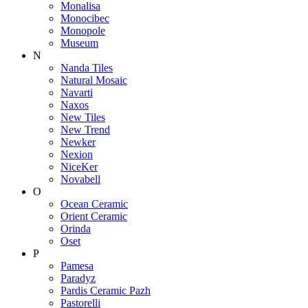
Monalisa
Monocibec
Monopole
Museum
N
Nanda Tiles
Natural Mosaic
Navarti
Naxos
New Tiles
New Trend
Newker
Nexion
NiceKer
Novabell
O
Ocean Ceramic
Orient Ceramic
Orinda
Oset
P
Pamesa
Paradyz
Pardis Ceramic Pazh
Pastorelli