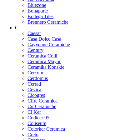
Bluezone
Bonaparte
Bottega Tiles
Brennero Ceramiche
C
Caesar
Casa Dolce Casa
Cayyenne Ceramiche
Century
Ceramica Colli
Ceramica Mayor
Ceramika Konskie
Cercom
Cerdomus
Cerrad
Cevica
Cicogres
Cifre Ceramica
Cir Ceramiche
Cl Ker
Codicer 95
Coliseum
Colorker Ceramica
Creto