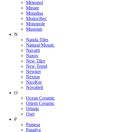
Metropol
Mirage
Monalisa
Monocibec
Monopole
Museum
N
Nanda Tiles
Natural Mosaic
Navarti
Naxos
New Tiles
New Trend
Newker
Nexion
NiceKer
Novabell
O
Ocean Ceramic
Orient Ceramic
Orinda
Oset
P
Pamesa
Paradyz