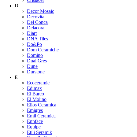
Cristacer
D
Decor Mosaic
Decovita
Del Conca
Delacora
Diart
DNA Tiles
Do&Po
Dom Ceramiche
Domino
Dual Gres
Dune
Durstone
E
Ecoceramic
Edimax
El Barco
El Molino
Elios Ceramica
Emigres
Emil Ceramica
Ennface
Equipe
Etili Seramik