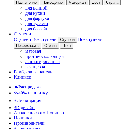
Назначение
Помещение
Материал
Цвет
Страна
для ванной
для кухни
для фартука
для туалета
для бассейна
Ступени
Ступени
Все ступени
Все ступени
Ступени
Поверхность
Страна
Цвет
матовая
противоскользящая
лаппатированная
глянцевая
Бамбуковые панели
Клинкер
🔥Распродажа
⭐-40% на плитку
⚡️Ликвидация
3D дизайн
Аналог по фото
Новинка
Новинки
Производители
Адрес салона