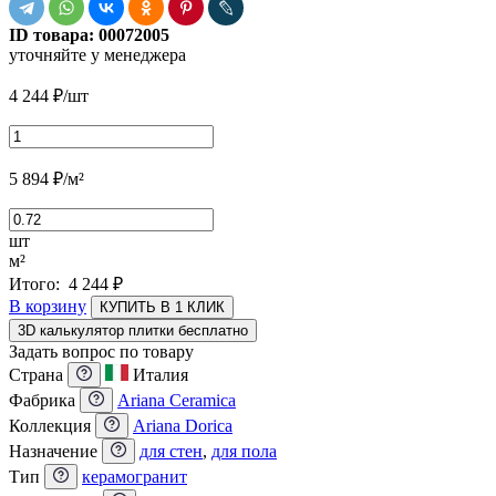
ID товара:
00072005
уточняйте у менеджера
4 244
₽
/шт
5 894
₽
/м²
шт
м²
Итого:
4 244
₽
В корзину
КУПИТЬ В 1 КЛИК
3D калькулятор плитки бесплатно
Задать вопрос по товару
Страна
Италия
Фабрика
Ariana Ceramica
Коллекция
Ariana Dorica
Назначение
для стен
,
для пола
Тип
керамогранит