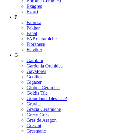
Eurotile Ceramica
Exagres
Ezarri
F
Fabresa
Fakhar
Fanal
FAP Ceramiche
Fioranese
Flaviker
G
Gambini
Gardenia Orchidea
Gayafores
Geotiles
Gigacer
Globus Ceramica
Goldis Tile
Granoland Tiles LLP
Gravita
Grazia Ceramiche
Greco Gres
Gres de Aragon
Gresant
Gresmanc