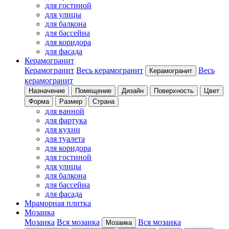
для гостиной
для улицы
для балкона
для бассейна
для коридора
для фасада
Керамогранит
Керамогранит
Весь керамогранит
Весь
Керамогранит
керамогранит
Назначение
Помещение
Дизайн
Поверхность
Цвет
Форма
Размер
Страна
для ванной
для фартука
для кухни
для туалета
для коридора
для гостиной
для улицы
для балкона
для бассейна
для фасада
Мраморная плитка
Мозаика
Мозаика
Вся мозаика
Вся мозаика
Мозаика