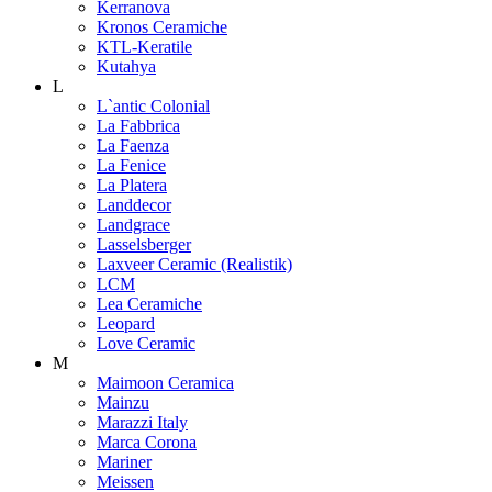
Kerranova
Kronos Ceramiche
KTL-Keratile
Kutahya
L
L`antic Colonial
La Fabbrica
La Faenza
La Fenice
La Platera
Landdecor
Landgrace
Lasselsberger
Laxveer Ceramic (Realistik)
LCM
Lea Ceramiche
Leopard
Love Ceramic
M
Maimoon Ceramica
Mainzu
Marazzi Italy
Marca Corona
Mariner
Meissen