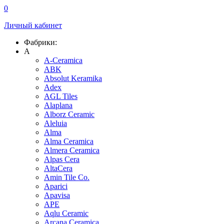
0
Личный кабинет
Фабрики:
A
A-Ceramica
ABK
Absolut Keramika
Adex
AGL Tiles
Alaplana
Alborz Ceramic
Aleluia
Alma
Alma Ceramica
Almera Ceramica
Alpas Cera
AltaCera
Amin Tile Co.
Aparici
Apavisa
APE
Aqlu Ceramic
Arcana Ceramica