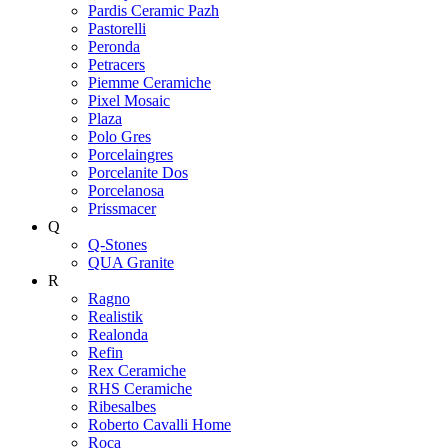
Pardis Ceramic Pazh
Pastorelli
Peronda
Petracers
Piemme Ceramiche
Pixel Mosaic
Plaza
Polo Gres
Porcelaingres
Porcelanite Dos
Porcelanosa
Prissmacer
Q
Q-Stones
QUA Granite
R
Ragno
Realistik
Realonda
Refin
Rex Ceramiche
RHS Ceramiche
Ribesalbes
Roberto Cavalli Home
Roca