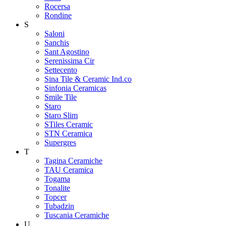
Rocersa
Rondine
S
Saloni
Sanchis
Sant Agostino
Serenissima Cir
Settecento
Sina Tile & Ceramic Ind.co
Sinfonia Ceramicas
Smile Tile
Staro
Staro Slim
STiles Ceramic
STN Ceramica
Supergres
T
Tagina Ceramiche
TAU Ceramica
Togama
Tonalite
Topcer
Tubadzin
Tuscania Ceramiche
U