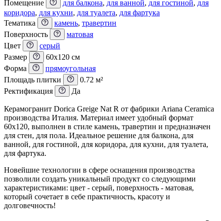
Помещение
для балкона
,
для ванной
,
для гостиной
,
для
коридора
,
для кухни
,
для туалета
,
для фартука
Тематика
камень
,
травертин
Поверхность
матовая
Цвет
серый
Размер
60x120 см
Форма
прямоугольная
Площадь плитки
0.72 м²
Ректификация
Да
Керамогранит Dorica Greige Nat R от фабрики Ariana Ceramica
производства Италия. Материал имеет удобный формат
60x120, выполнен в стиле камень, травертин и предназначен
для стен, для пола. Идеальное решение для балкона, для
ванной, для гостиной, для коридора, для кухни, для туалета,
для фартука.
Новейшие технологии в сфере оснащения производства
позволили создать уникальный продукт со следующими
характеристиками: цвет - серый, поверхность - матовая,
который сочетает в себе практичность, красоту и
долговечность!