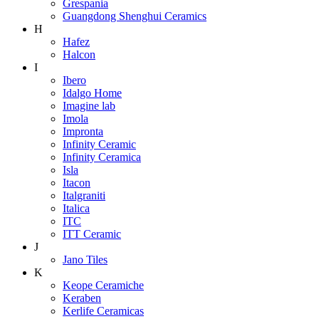
Grespania
Guangdong Shenghui Ceramics
H
Hafez
Halcon
I
Ibero
Idalgo Home
Imagine lab
Imola
Impronta
Infinity Ceramic
Infinity Ceramica
Isla
Itacon
Italgraniti
Italica
ITC
ITT Ceramic
J
Jano Tiles
K
Keope Ceramiche
Keraben
Kerlife Ceramicas