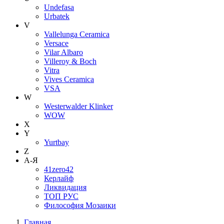
Undefasa
Urbatek
V
Vallelunga Ceramica
Versace
Vilar Albaro
Villeroy & Boch
Vitra
Vives Ceramica
VSA
W
Westerwalder Klinker
WOW
X
Y
Yurtbay
Z
А-Я
41zero42
Керлайф
Ликвидация
ТОП РУС
Философия Мозаики
Главная