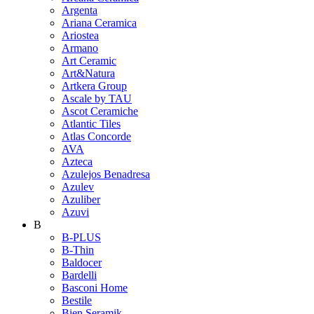
Argenta
Ariana Ceramica
Ariostea
Armano
Art Ceramic
Art&Natura
Artkera Group
Ascale by TAU
Ascot Ceramiche
Atlantic Tiles
Atlas Concorde
AVA
Azteca
Azulejos Benadresa
Azulev
Azuliber
Azuvi
B
B-PLUS
B-Thin
Baldocer
Bardelli
Basconi Home
Bestile
Bien Seramik