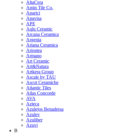
AltaCera
Amin Tile Co.
Aparici
Apavisa
APE
Aqlu Ceramic
Arcana Ceramica
Argenta
Ariana Ceramica
Ariostea
Armano
Art Ceramic
Art&Natura
Artkera Group
Ascale by TAU
Ascot Ceramiche
Atlantic Tiles
Atlas Concorde
AVA
Azteca
Azulejos Benadresa
Azulev
Azuliber
Azuvi
B