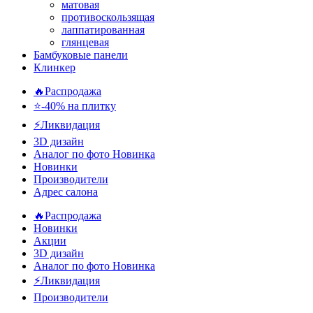
матовая
противоскользящая
лаппатированная
глянцевая
Бамбуковые панели
Клинкер
🔥Распродажа
⭐-40% на плитку
⚡️Ликвидация
3D дизайн
Аналог по фото
Новинка
Новинки
Производители
Адрес салона
🔥Распродажа
Новинки
Акции
3D дизайн
Аналог по фото
Новинка
⚡Ликвидация
Производители