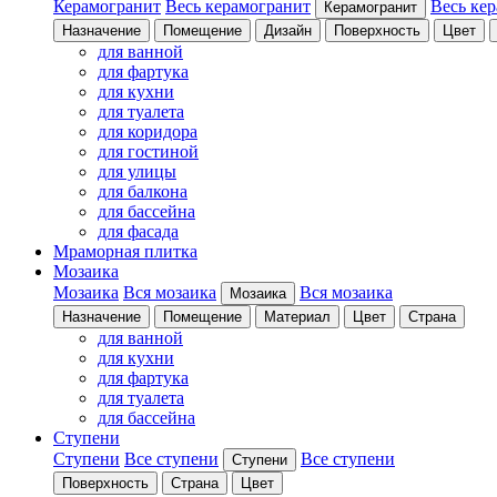
Керамогранит
Весь керамогранит
Весь ке
Керамогранит
Назначение
Помещение
Дизайн
Поверхность
Цвет
для ванной
для фартука
для кухни
для туалета
для коридора
для гостиной
для улицы
для балкона
для бассейна
для фасада
Мраморная плитка
Мозаика
Мозаика
Вся мозаика
Вся мозаика
Мозаика
Назначение
Помещение
Материал
Цвет
Страна
для ванной
для кухни
для фартука
для туалета
для бассейна
Ступени
Ступени
Все ступени
Все ступени
Ступени
Поверхность
Страна
Цвет