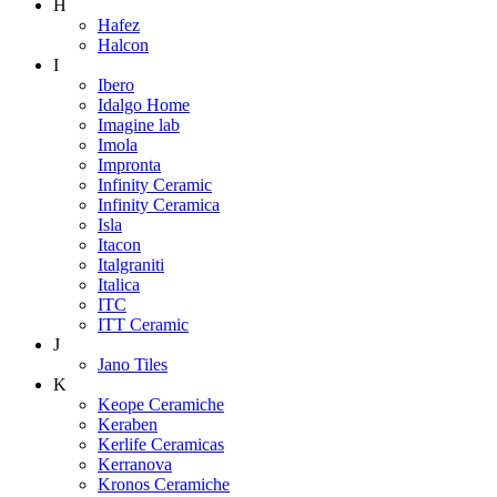
H
Hafez
Halcon
I
Ibero
Idalgo Home
Imagine lab
Imola
Impronta
Infinity Ceramic
Infinity Ceramica
Isla
Itacon
Italgraniti
Italica
ITC
ITT Ceramic
J
Jano Tiles
K
Keope Ceramiche
Keraben
Kerlife Ceramicas
Kerranova
Kronos Ceramiche