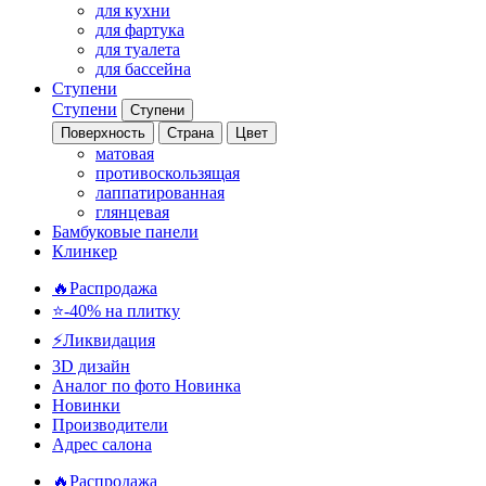
для кухни
для фартука
для туалета
для бассейна
Ступени
Ступени
Ступени
Поверхность
Страна
Цвет
матовая
противоскользящая
лаппатированная
глянцевая
Бамбуковые панели
Клинкер
🔥Распродажа
⭐-40% на плитку
⚡️Ликвидация
3D дизайн
Аналог по фото
Новинка
Новинки
Производители
Адрес салона
🔥Распродажа