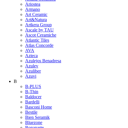
Ariostea
Armano
Art Ceramic
Art&Natura
Artkera Group
Ascale by TAU
Ascot Ceramiche
Atlantic Tiles
Atlas Concorde
AVA
Azteca
Azulejos Benadresa
Azulev
Azuliber
Azuvi
B
B-PLUS
B-Thin
Baldocer
Bardelli
Basconi Home
Bestile
Bien Seramik
Bluezone
Bonaparte