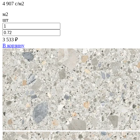
4 907
c
/м2
м2
шт
3 533
₽
В корзину