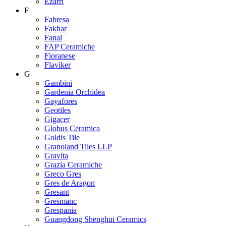
Ezarri
F
Fabresa
Fakhar
Fanal
FAP Ceramiche
Fioranese
Flaviker
G
Gambini
Gardenia Orchidea
Gayafores
Geotiles
Gigacer
Globus Ceramica
Goldis Tile
Granoland Tiles LLP
Gravita
Grazia Ceramiche
Greco Gres
Gres de Aragon
Gresant
Gresmanc
Grespania
Guangdong Shenghui Ceramics