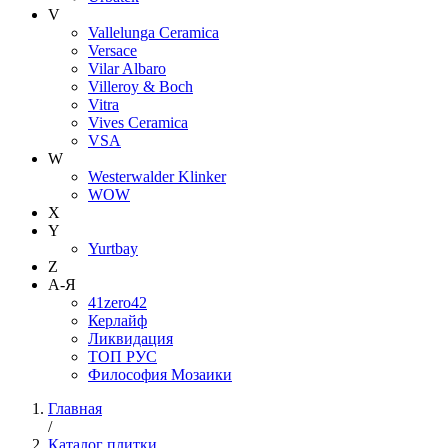
V
Vallelunga Ceramica
Versace
Vilar Albaro
Villeroy & Boch
Vitra
Vives Ceramica
VSA
W
Westerwalder Klinker
WOW
X
Y
Yurtbay
Z
А-Я
41zero42
Керлайф
Ликвидация
ТОП РУС
Философия Мозаики
Главная
/
Каталог плитки