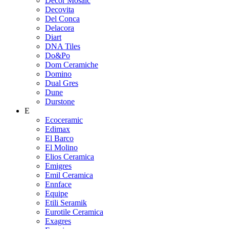
Decor Mosaic
Decovita
Del Conca
Delacora
Diart
DNA Tiles
Do&Po
Dom Ceramiche
Domino
Dual Gres
Dune
Durstone
E
Ecoceramic
Edimax
El Barco
El Molino
Elios Ceramica
Emigres
Emil Ceramica
Ennface
Equipe
Etili Seramik
Eurotile Ceramica
Exagres