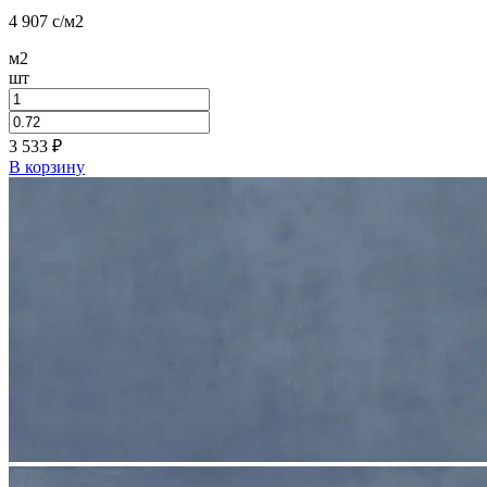
4 907
c
/м2
м2
шт
3 533
₽
В корзину