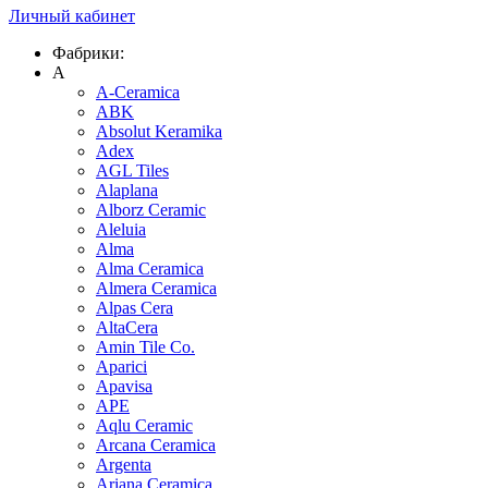
Личный кабинет
Фабрики:
A
A-Ceramica
ABK
Absolut Keramika
Adex
AGL Tiles
Alaplana
Alborz Ceramic
Aleluia
Alma
Alma Ceramica
Almera Ceramica
Alpas Cera
AltaCera
Amin Tile Co.
Aparici
Apavisa
APE
Aqlu Ceramic
Arcana Ceramica
Argenta
Ariana Ceramica