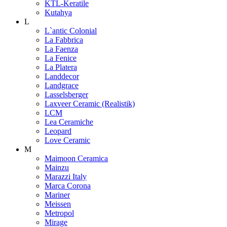
KTL-Keratile
Kutahya
L
L`antic Colonial
La Fabbrica
La Faenza
La Fenice
La Platera
Landdecor
Landgrace
Lasselsberger
Laxveer Ceramic (Realistik)
LCM
Lea Ceramiche
Leopard
Love Ceramic
M
Maimoon Ceramica
Mainzu
Marazzi Italy
Marca Corona
Mariner
Meissen
Metropol
Mirage