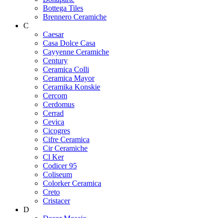
Bottega Tiles
Brennero Ceramiche
C
Caesar
Casa Dolce Casa
Cayyenne Ceramiche
Century
Ceramica Colli
Ceramica Mayor
Ceramika Konskie
Cercom
Cerdomus
Cerrad
Cevica
Cicogres
Cifre Ceramica
Cir Ceramiche
Cl Ker
Codicer 95
Coliseum
Colorker Ceramica
Creto
Cristacer
D