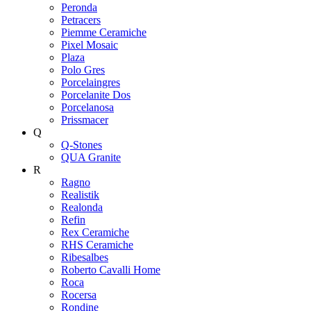
Peronda
Petracers
Piemme Ceramiche
Pixel Mosaic
Plaza
Polo Gres
Porcelaingres
Porcelanite Dos
Porcelanosa
Prissmacer
Q
Q-Stones
QUA Granite
R
Ragno
Realistik
Realonda
Refin
Rex Ceramiche
RHS Ceramiche
Ribesalbes
Roberto Cavalli Home
Roca
Rocersa
Rondine