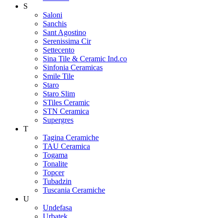
S
Saloni
Sanchis
Sant Agostino
Serenissima Cir
Settecento
Sina Tile & Ceramic Ind.co
Sinfonia Ceramicas
Smile Tile
Staro
Staro Slim
STiles Ceramic
STN Ceramica
Supergres
T
Tagina Ceramiche
TAU Ceramica
Togama
Tonalite
Topcer
Tubadzin
Tuscania Ceramiche
U
Undefasa
Urbatek