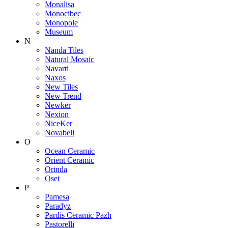
Monalisa
Monocibec
Monopole
Museum
N
Nanda Tiles
Natural Mosaic
Navarti
Naxos
New Tiles
New Trend
Newker
Nexion
NiceKer
Novabell
O
Ocean Ceramic
Orient Ceramic
Orinda
Oset
P
Pamesa
Paradyz
Pardis Ceramic Pazh
Pastorelli