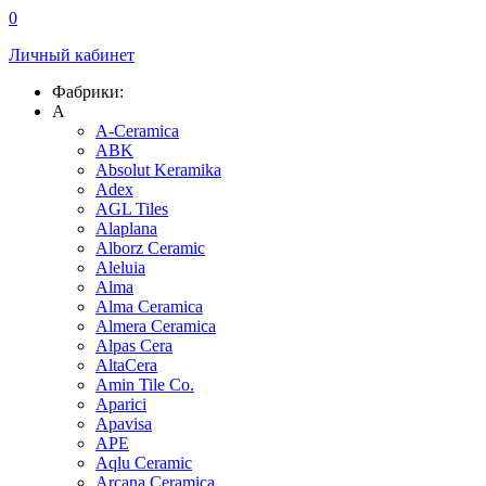
0
Личный кабинет
Фабрики:
A
A-Ceramica
ABK
Absolut Keramika
Adex
AGL Tiles
Alaplana
Alborz Ceramic
Aleluia
Alma
Alma Ceramica
Almera Ceramica
Alpas Cera
AltaCera
Amin Tile Co.
Aparici
Apavisa
APE
Aqlu Ceramic
Arcana Ceramica