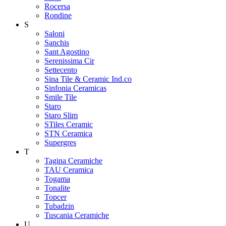
Rocersa
Rondine
S
Saloni
Sanchis
Sant Agostino
Serenissima Cir
Settecento
Sina Tile & Ceramic Ind.co
Sinfonia Ceramicas
Smile Tile
Staro
Staro Slim
STiles Ceramic
STN Ceramica
Supergres
T
Tagina Ceramiche
TAU Ceramica
Togama
Tonalite
Topcer
Tubadzin
Tuscania Ceramiche
U