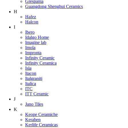
Grespania
Guangdong Shenghui Ceramics
H
Hafez
Halcon
I
Ibero
Idalgo Home
Imagine lab
Imola
Impronta
Infinity Ceramic
Infinity Ceramica
Isla
Itacon
Italgraniti
Italica
ITC
ITT Ceramic
J
Jano Tiles
K
Keope Ceramiche
Keraben
Kerlife Ceramicas