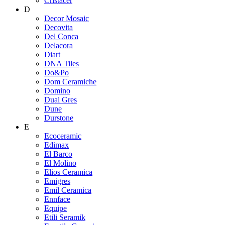
Cristacer
D
Decor Mosaic
Decovita
Del Conca
Delacora
Diart
DNA Tiles
Do&Po
Dom Ceramiche
Domino
Dual Gres
Dune
Durstone
E
Ecoceramic
Edimax
El Barco
El Molino
Elios Ceramica
Emigres
Emil Ceramica
Ennface
Equipe
Etili Seramik