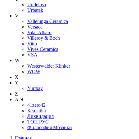
Undefasa
Urbatek
V
Vallelunga Ceramica
Versace
Vilar Albaro
Villeroy & Boch
Vitra
Vives Ceramica
VSA
W
Westerwalder Klinker
WOW
X
Y
Yurtbay
Z
А-Я
41zero42
Керлайф
Ликвидация
ТОП РУС
Философия Мозаики
Главная