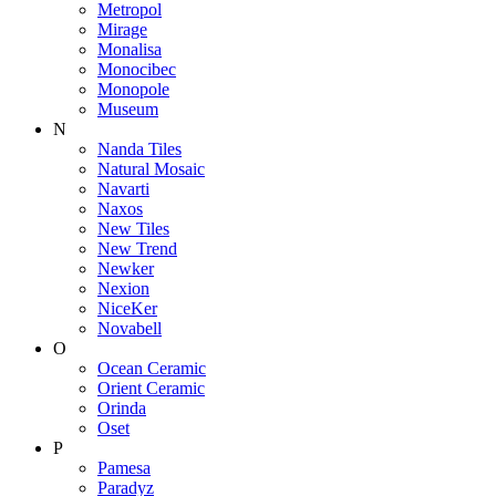
Metropol
Mirage
Monalisa
Monocibec
Monopole
Museum
N
Nanda Tiles
Natural Mosaic
Navarti
Naxos
New Tiles
New Trend
Newker
Nexion
NiceKer
Novabell
O
Ocean Ceramic
Orient Ceramic
Orinda
Oset
P
Pamesa
Paradyz