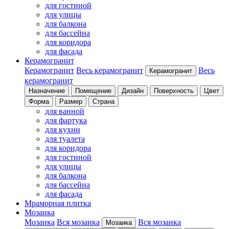
для гостиной
для улицы
для балкона
для бассейна
для коридора
для фасада
Керамогранит
Керамогранит
Весь керамогранит
Весь
Керамогранит
керамогранит
Назначение
Помещение
Дизайн
Поверхность
Цвет
Форма
Размер
Страна
для ванной
для фартука
для кухни
для туалета
для коридора
для гостиной
для улицы
для балкона
для бассейна
для фасада
Мраморная плитка
Мозаика
Мозаика
Вся мозаика
Вся мозаика
Мозаика