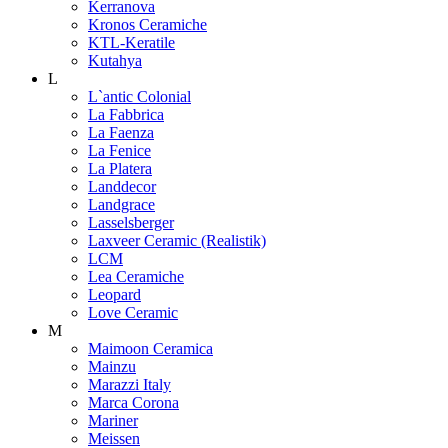
Kerranova
Kronos Ceramiche
KTL-Keratile
Kutahya
L
L`antic Colonial
La Fabbrica
La Faenza
La Fenice
La Platera
Landdecor
Landgrace
Lasselsberger
Laxveer Ceramic (Realistik)
LCM
Lea Ceramiche
Leopard
Love Ceramic
M
Maimoon Ceramica
Mainzu
Marazzi Italy
Marca Corona
Mariner
Meissen