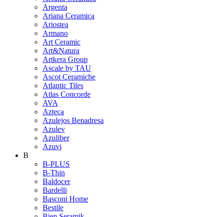
Argenta
Ariana Ceramica
Ariostea
Armano
Art Ceramic
Art&Natura
Artkera Group
Ascale by TAU
Ascot Ceramiche
Atlantic Tiles
Atlas Concorde
AVA
Azteca
Azulejos Benadresa
Azulev
Azuliber
Azuvi
B
B-PLUS
B-Thin
Baldocer
Bardelli
Basconi Home
Bestile
Bien Seramik