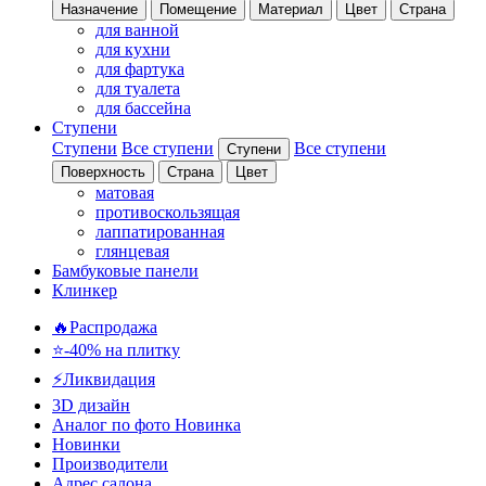
Назначение
Помещение
Материал
Цвет
Страна
для ванной
для кухни
для фартука
для туалета
для бассейна
Ступени
Ступени
Все ступени
Все ступени
Ступени
Поверхность
Страна
Цвет
матовая
противоскользящая
лаппатированная
глянцевая
Бамбуковые панели
Клинкер
🔥Распродажа
⭐-40% на плитку
⚡️Ликвидация
3D дизайн
Аналог по фото
Новинка
Новинки
Производители
Адрес салона