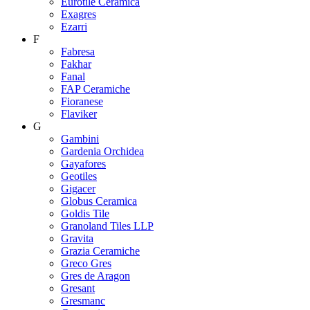
Eurotile Ceramica
Exagres
Ezarri
F
Fabresa
Fakhar
Fanal
FAP Ceramiche
Fioranese
Flaviker
G
Gambini
Gardenia Orchidea
Gayafores
Geotiles
Gigacer
Globus Ceramica
Goldis Tile
Granoland Tiles LLP
Gravita
Grazia Ceramiche
Greco Gres
Gres de Aragon
Gresant
Gresmanc