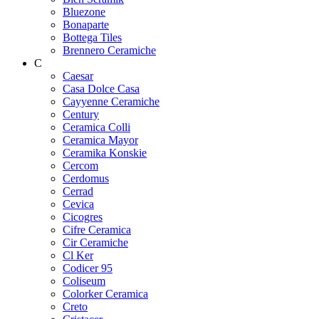
Bluezone
Bonaparte
Bottega Tiles
Brennero Ceramiche
C
Caesar
Casa Dolce Casa
Cayyenne Ceramiche
Century
Ceramica Colli
Ceramica Mayor
Ceramika Konskie
Cercom
Cerdomus
Cerrad
Cevica
Cicogres
Cifre Ceramica
Cir Ceramiche
Cl Ker
Codicer 95
Coliseum
Colorker Ceramica
Creto