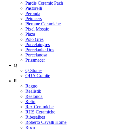
Pardis Ceramic Pazh
Pastorelli
Peronda
Petracers
Piemme Ceramiche
Pixel Mosaic
Plaza
Polo Gres
Porcelaingres
Porcelanite Dos
Porcelanosa
Prissmacer
Q
Q-Stones
QUA Granite
R
Ragno
Realistik
Realonda
Refin
Rex Ceramiche
RHS Ceramiche
Ribesalbes
Roberto Cavalli Home
Roca