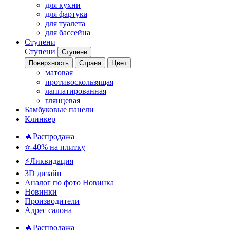
для кухни
для фартука
для туалета
для бассейна
Ступени
Ступени
Ступени
Поверхность
Страна
Цвет
матовая
противоскользящая
лаппатированная
глянцевая
Бамбуковые панели
Клинкер
🔥Распродажа
⭐-40% на плитку
⚡️Ликвидация
3D дизайн
Аналог по фото
Новинка
Новинки
Производители
Адрес салона
🔥Распродажа