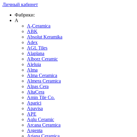
Личный кабинет
Фабрики:
A
A-Ceramica
ABK
Absolut Keramika
Adex
AGL Tiles
Alaplana
Alborz Ceramic
Aleluia
Alma
Alma Ceramica
Almera Ceramica
Alpas Cera
AltaCera
Amin Tile Co.
Aparici
Apavisa
APE
Aqlu Ceramic
Arcana Ceramica
Argenta
Ariana Ceramica