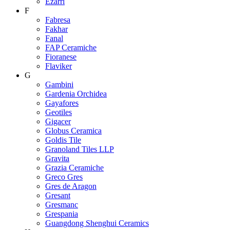
Ezarri
F
Fabresa
Fakhar
Fanal
FAP Ceramiche
Fioranese
Flaviker
G
Gambini
Gardenia Orchidea
Gayafores
Geotiles
Gigacer
Globus Ceramica
Goldis Tile
Granoland Tiles LLP
Gravita
Grazia Ceramiche
Greco Gres
Gres de Aragon
Gresant
Gresmanc
Grespania
Guangdong Shenghui Ceramics