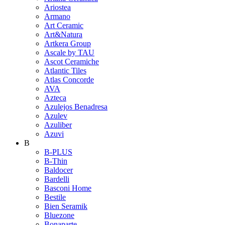
Ariostea
Armano
Art Ceramic
Art&Natura
Artkera Group
Ascale by TAU
Ascot Ceramiche
Atlantic Tiles
Atlas Concorde
AVA
Azteca
Azulejos Benadresa
Azulev
Azuliber
Azuvi
B
B-PLUS
B-Thin
Baldocer
Bardelli
Basconi Home
Bestile
Bien Seramik
Bluezone
Bonaparte