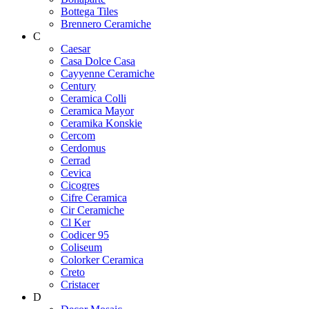
Bottega Tiles
Brennero Ceramiche
C
Caesar
Casa Dolce Casa
Cayyenne Ceramiche
Century
Ceramica Colli
Ceramica Mayor
Ceramika Konskie
Cercom
Cerdomus
Cerrad
Cevica
Cicogres
Cifre Ceramica
Cir Ceramiche
Cl Ker
Codicer 95
Coliseum
Colorker Ceramica
Creto
Cristacer
D