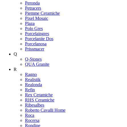
Peronda
Petracers
Piemme Ceramiche
Pixel Mosaic
Plaza
Polo Gres
Porcelaingres
Porcelanite Dos
Porcelanosa
Prissmacer
Q
Q-Stones
QUA Granite
R
Ragno
Realistik
Realonda
Refin
Rex Ceramiche
RHS Ceramiche
Ribesalbes
Roberto Cavalli Home
Roca
Rocersa
Rondine