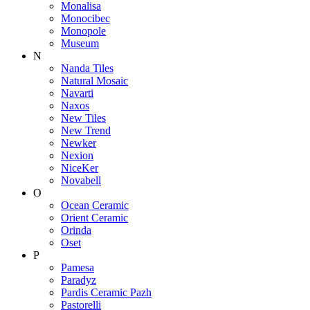
Monalisa
Monocibec
Monopole
Museum
N
Nanda Tiles
Natural Mosaic
Navarti
Naxos
New Tiles
New Trend
Newker
Nexion
NiceKer
Novabell
O
Ocean Ceramic
Orient Ceramic
Orinda
Oset
P
Pamesa
Paradyz
Pardis Ceramic Pazh
Pastorelli