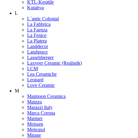
KTL-Keratile
Kutahya
L
L`antic Colonial
La Fabbrica
La Faenza
La Fenice
La Platera
Landdecor
Landgrace
Lasselsberger
Laxveer Ceramic (Realistik)
LCM
Lea Ceramiche
Leopard
Love Ceramic
M
Maimoon Ceramica
Mainzu
Marazzi Italy
Marca Corona
Mariner
Meissen
Metropol
Mirage