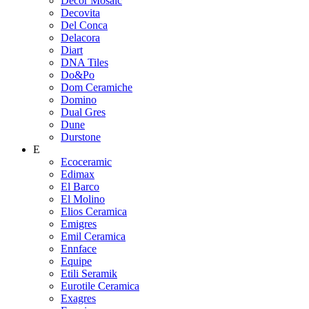
Decor Mosaic
Decovita
Del Conca
Delacora
Diart
DNA Tiles
Do&Po
Dom Ceramiche
Domino
Dual Gres
Dune
Durstone
E
Ecoceramic
Edimax
El Barco
El Molino
Elios Ceramica
Emigres
Emil Ceramica
Ennface
Equipe
Etili Seramik
Eurotile Ceramica
Exagres