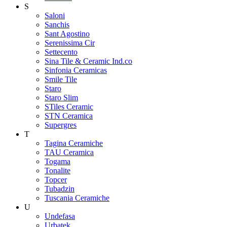
S
Saloni
Sanchis
Sant Agostino
Serenissima Cir
Settecento
Sina Tile & Ceramic Ind.co
Sinfonia Ceramicas
Smile Tile
Staro
Staro Slim
STiles Ceramic
STN Ceramica
Supergres
T
Tagina Ceramiche
TAU Ceramica
Togama
Tonalite
Topcer
Tubadzin
Tuscania Ceramiche
U
Undefasa
Urbatek