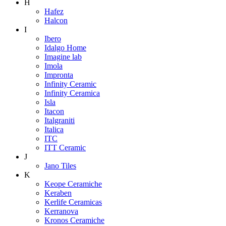
H
Hafez
Halcon
I
Ibero
Idalgo Home
Imagine lab
Imola
Impronta
Infinity Ceramic
Infinity Ceramica
Isla
Itacon
Italgraniti
Italica
ITC
ITT Ceramic
J
Jano Tiles
K
Keope Ceramiche
Keraben
Kerlife Ceramicas
Kerranova
Kronos Ceramiche