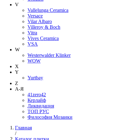
V
Vallelunga Ceramica
Versace
Vilar Albaro
Villeroy & Boch
Vitra
Vives Ceramica
VSA
W
Westerwalder Klinker
WOW
X
Y
Yurtbay
Z
А-Я
41zero42
Керлайф
Ликвидация
ТОП РУС
Философия Мозаики
Главная
/
Каталог плитки